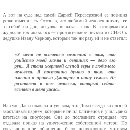
А вот на суде над самой Дарией Переверзевой ее позиция
резко изменилась. Осознав, что любимый человек потянул ее
за собой на дно, девушка испытала шок. В распоряжении
журналистов оказалось ее пронзительное письмо из СИЗО к
дедушке Ивану Чернову, который так ни разу ей и не ответил:
«У меня не остается сомнений в том, что
убийство моей мамы и детишек — дело его
рук... Я стала жертвой слепой веры в любимого
человека. Я постоянно думаю о том, что
именно я привела Дмитрия в нашу семью. Не
разглядела в нем человека, который сейчас
вселяет в меня ужас».
На суде Даша плакала и уверяла, что Дима всегда казался ей
заботливым парнем, который нянчил близнецов и учил Даню
кататься на сноуборде. Она до последнего отрицала, что
отдавала приказ на уничтожение собственной матери. Но
государственное обвинение было непреклонно: мотивом