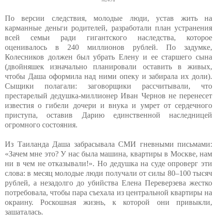
m24.ru
По версии следствия, молодые люди, устав жить на
карманные деньги родителей, разработали план устранения
всей семьи ради гигантского наследства, которое
оценивалось в 240 миллионов рублей. По задумке,
Колесников должен был убрать Елену и ее старшего сына
(двойняшек изначально планировали оставить в живых,
чтобы Даша оформила над ними опеку и забирала их доли).
Сыщики полагали: заговорщики рассчитывали, что
престарелый дедушка-миллионер Иван Чернов не перенесет
известия о гибели дочери и внука и умрет от сердечного
приступа, оставив Дарию единственной наследницей
огромного состояния.
Из Таиланда Даша забрасывала СМИ гневными письмами:
«Зачем мне это? У нас была машина, квартиры в Москве, нам
ни в чем не отказывали!». Но дедушка на суде опроверг эти
слова: в месяц молодые люди получали от силы 80–100 тысяч
рублей, а незадолго до убийства Елена Переверзева жестко
потребовала, чтобы пара съехала из центральной квартиры на
окраину. Роскошная жизнь, к которой они привыкли,
зашаталась.