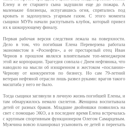
Елену и ее старшего сына задушили еще до пожара. А
маленькие близнецы, испугавшись огня, спрятались под
кровать и задохнулись угарным газом. С этого момента
сыщики МУРа начали распутывать клубок, который привел
их к шокирующему финалу.
Первая рабочая версия следствия лежала на поверхности.
Дело в том, что погибшая Елена Переверзева работала
экономистом в «Роснефти», а ее престарелый отец Иван
Чернов в прошлом являлся влиятельным топ-менеджером
этой же корпорации. Трагедия совпала с Днем нефтяника, что
наводило на мысли об изощренном и жестоком «послании»
Чернову от конкурентов по бизнесу. Но сам 79-летний
ветеран нефтяной отрасли лишь развел руками: врагов такого
масштаба у него не было.
Тогда сыщики заглянули в личную жизнь погибшей Елены, и
там обнаружилось немало скелетов. Женщина воспитывала
детей от разных браков. Младшие двойняшки появились на
свет с помощью ЭКО, а в последнее время Елена встречалась
с крупным спортивным функционером Олегом Самарцевым.
Мужчина вовсю планировал усыновить ее детей и переехать