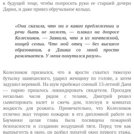
к будущей теще, чтобы попросить руки ее старшей дочери
Дарии, и даже привез обручальное кольцо.
«Она сказала, что ни о каком предложении и
речи быть не может, — плакал на допросе
Колесников. — Заявила, что я из ничтожной,
нищей семьи. Что мой отец — без высшего
образования, а Дашка со мной просто
развлекается. У меня помутился разум».
Колесников признался, что в ярости схватил тяжелую
бутылку шампанского, ударил женщину по голове, а затем
задушил веревкой. На шум прибежал сонный 13-летний Даня
— парню пришлось ликвидировать свидетеля. Просидев
несколько часов рядом с телами, Дмитрий решил
сымитировать налет и сжечь дом, плеснув в комнатах
жидкость для розжига. Примечательно, что Колесников
отлично знал теорию пожаров: в его дипломной работе из
Бауманки целая глава была посвящена пожарной
безопасности и созданию воздушной тяги. Перед тем как
выпрыгнуть в окно, он разбил лопатой окно первого этажа,