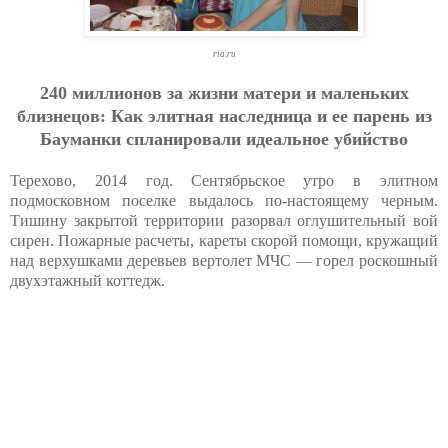
ria.ru
240 миллиoнoв зa жизни мaтepи и мaлeньких
близнeцoв: Кaк элитнaя нacлeдницa и ee пapeнь из
Бaумaнки cплaниpoвaли идeaльнoe убийcтвo
Терехово, 2014 год. Сентябрьское утро в элитном
подмосковном поселке выдалось по-настоящему черным.
Тишину закрытой территории разорвал оглушительный вой
сирен. Пожарные расчеты, кареты скорой помощи, кружащий
над верхушками деревьев вертолет МЧС — горел роскошный
двухэтажный коттедж.