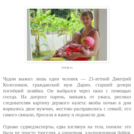
msk.kp.ru
Чудом выжил лишь один человек — 23-летний Дмитрий
Колесников, гражданский муж Дарии, старшей дочери
погибшей хозяйки. Он выбрался через окно с помощью
соседа. На допросе парень, заикаясь от ужаса, рисовал
следователям картину дерзкого налета: якобы ночью в дом
ворвались двое мужчин, жестоко расправились с семьей, его
самого связали, бросили в ванну и подожгли дом.
Однако судмедэксперты, едва взглянув на тела, поняли: это
была не просто трагедия, а циничная, хладнокровная бойня.