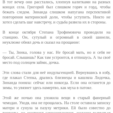
В тот вечер они расстались, хлопнув калитками на разных
концах села. Григорий был слишком горяч и горд, чтобы
бежать следом. Зинаида слишком напугана перспективой
повторения материнской доли, чтобы уступить. Никто не
хотел сделать шаг навстречу, и судьба развела их в стороны.
В конце октября Степана Трофимовича проводили на
станцию. Он, сутулый и огромный в своей шинели,
неуклюже обнял дочь и сказал на прощание:
— Ты, Зинка, голова у нас. Не бросай мать, но и себя не
бросай. Слышишь? Как там устроится, я отпишусь. А ты своё
место под солнцем займи, дочка.
Эти слова стали для неё индульгенцией. Вернувшись в избу,
где плакал Степка, дрались близнецы и кашляла Лидочка,
Зинаида поняла: сейчас или никогда. Если она останется до
зимы, то увязнет здесь намертво, как муха в патоке.
Этой же ночью она уложила вещи в старый фанерный
чемодан. Уходя, она не прощалась. На столе оставила записку
матери и сунула за пазуху метрики. Ей было совестно до
тошноты, но инстинкт самосохранения, желание вырваться