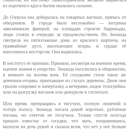
из порочного круга бытия оказались сильнее.
До Озерска она добиралась на товарных вагонах, прячась от
обходчиков. В городе было неспокойно — витрины
заколачивали фанерой, на площадях строили баррикады,
люди стояли в очередях за продовольствием. Но Зинаида
смотрела на пятиэтажные дома из красного кирпича, на
трамвайные дуги, высекающие искры, и сердце её
наполнялось восторгом. Она вырвалась.
В институт её приняли. Приняли, несмотря на военное время,
оценив знания и упорство. Зинаида поселилась в общежитии,
в комнате на восемь коек. Её соседками стали такие же
девчонки-оторвы, приехавшие из глухих деревень. Днем они
грызли сопромат и начерталку, а вечерами, надев телогрейки,
шли на разгрузку вагонов или дежурили в госпитале.
Шло время, превращаясь в тягучую, полную лишений и
потерь полосу. Зинаида писала домой короткие, рубленые
письма, но ответов не получала. Только спустя полгода
пришло известье от соседки, что мать, поправившись,
махнула на дочь рукой и сказала всем, что нет у неё больше