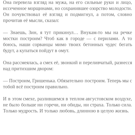
Она перевела взгляд на мужа, на его сильные руки и лицо,
иссеченное морщинами, но сохранившее озорство молодости.
Он почувствовал её взгляд и подмигнул, а потом, словно
прочитав её мысли, сказал:
— Знаешь, Зин, я тут прикинул… Внукам-то мы на речке
мостки построим? Чтоб как в городе — с перилами. А то
боюсь, наши сорванцы мимо твоих бетонных чудес бегать
будут, а купаться пойдут в омут.
Она рассмеялась, а смех её, звонкий и переливчатый, разнесся
над притихшим двором:
— Построим, Гришенька. Обязательно построим. Теперь мы с
тобой всё построим правильно.
И в этом смехе, разлившемся в теплом августовском воздухе,
не было больше ни горечи, ни обиды, ни страха. Только сила.
Только мудрость. И только любовь, длинною в целую жизнь.