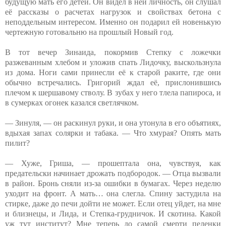
будущую мать его детей. Он видел в ней личность, он слушал
её рассказы о расчетах нагрузок и свойствах бетона с
неподдельным интересом. Именно он подарил ей новенькую
чертежную готовальню на прошлый Новый год.
В тот вечер Зинаида, покормив Степку с ложечки
разжеванным хлебом и уложив спать Лидочку, выскользнула
из дома. Ноги сами принесли её к старой раките, где они
обычно встречались. Григорий ждал её, прислонившись
плечом к шершавому стволу. В зубах у него тлела папироса, и
в сумерках огонек казался светлячком.
— Зинуля, — он раскинул руки, и она утонула в его объятиях,
вдыхая запах солярки и табака. — Что хмурая? Опять мать
пилит?
— Хуже, Гриша, — прошептала она, чувствуя, как
предательски начинает дрожать подбородок. — Отца вызвали
в район. Бронь сняли из-за ошибки в бумагах. Через неделю
уходит на фронт. А мать… она слегла. Спину застудила на
стирке, даже до печи дойти не может. Если отец уйдет, на мне
и близнецы, и Лида, и Степка-грудничок. И скотина. Какой
уж тут институт? Мне теперь до самой смерти пеленки