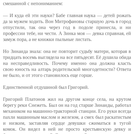
смешанной с непониманием:
— И куда ей эти науки? Бабе главная наука — детей рожать
да за мужем ходить. Вон Митрофановы старшую дочь в город
отпустили, так она через год в подоле принесла, и ни
профессии тебе, ни чести. А Зинка моя — девка справная, ей
замуж пора, а не книжки пыльные листать.
Но Зинаида знала: она не повторит судьбу матери, которая в
тридцать восемь выглядела на все пятьдесят. Её душила обида
на несправедливость. Почему именно она должна класть
свою юность на алтарь родительской многодетности? Ответа
не было, и от этого становилось еще горше.
Единственной отдушиной был Григорий.
Григорий Платонов жил на другом конце села, на крутом
берегу реки Снежеть. Был он на год старше Зинаиды, работал
механиком на машинно-тракторной станции. Его руки всегда
пахли машинным маслом и железом, а смех был раскатистым
и низким, заставляя сердце девушки сжиматься в тугой
комок. Он видел в ней не просто крестьянскую девку и