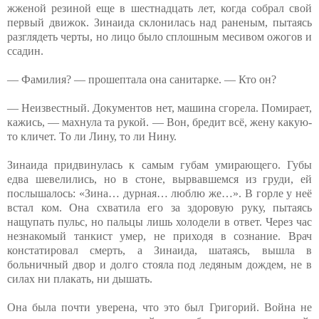
жженой резиной еще в шестнадцать лет, когда собрал свой
первый движок. Зинаида склонилась над раненым, пытаясь
разглядеть черты, но лицо было сплошным месивом ожогов и
ссадин.
— Фамилия? — прошептала она санитарке. — Кто он?
— Неизвестный. Документов нет, машина сгорела. Помирает,
кажись, — махнула та рукой. — Вон, бредит всё, жену какую-
то кличет. То ли Лину, то ли Нину.
Зинаида придвинулась к самым губам умирающего. Губы
едва шевелились, но в стоне, вырвавшемся из груди, ей
послышалось: «Зина… дурная… люблю же…». В горле у неё
встал ком. Она схватила его за здоровую руку, пытаясь
нащупать пульс, но пальцы лишь холодели в ответ. Через час
незнакомый танкист умер, не приходя в сознание. Врач
констатировал смерть, а Зинаида, шатаясь, вышла в
больничный двор и долго стояла под ледяным дождем, не в
силах ни плакать, ни дышать.
Она была почти уверена, что это был Григорий. Война не