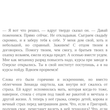
— Я вот что решил, — вдруг твердо сказал он. — Давай
поженимся. Прямо сейчас. Не откладывая. Сыграем свадьбу
скромно, и я заберу тебя к себе. У меня дом свой, хоть и
небольшой, но справный. Заживем! С отцом твоим я
договорюсь. Помогу твоим, чем смогу, и братьев твоих в
охапку возьмем, ежели нужда придет. А осенью вместе уедем.
Мне как механику разряд повысить надо, курсы при заводе в
Озерске открылись. Ты в свой институт поступишь, а я на
курсы пойду. Вдвоем прорвемся!
Слова его были горячими и искренними, но вместо
облегчения Зинаида ощутила, как внутри всё сжалось от
страха. Ей вдруг вспомнилась мать, которая когда-то тоже,
наверное, стояла с отцом под такой же ракитой и мечтала о
другой жизни. А теперь у неё грыжа, семеро детей, корова и
вечный страх перед завтрашним днем. Что, если и Григорий,
получив свое, перестанет видеть в ней технолога? Что, если