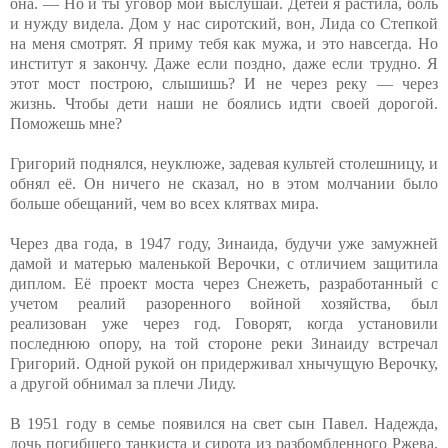
она. — Но и ты уговор мой выслушай. Детей я растила, боль
и нужду видела. Дом у нас сиротский, вон, Лида со Степкой
на меня смотрят. Я приму тебя как мужа, и это навсегда. Но
институт я закончу. Даже если поздно, даже если трудно. Я
этот мост построю, слышишь? И не через реку — через
жизнь. Чтобы дети наши не боялись идти своей дорогой.
Поможешь мне?
Григорий поднялся, неуклюже, задевая культей столешницу, и
обнял её. Он ничего не сказал, но в этом молчании было
больше обещаний, чем во всех клятвах мира.
Через два года, в 1947 году, Зинаида, будучи уже замужней
дамой и матерью маленькой Верочки, с отличием защитила
диплом. Её проект моста через Снежеть, разработанный с
учетом реалий разоренного войной хозяйства, был
реализован уже через год. Говорят, когда установили
последнюю опору, на той стороне реки Зинаиду встречал
Григорий. Одной рукой он придерживал хнычущую Верочку,
а другой обнимал за плечи Лиду.
В 1951 году в семье появился на свет сын Павел. Надежда,
дочь погибшего танкиста и сирота из разбомбленного Ржева,