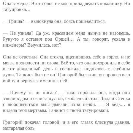
Она замерла. Этот голос не мог принадлежать покойнику. Но
татуировка…
— Гриша? — выдохнула она, боясь пошевелиться.
— Не узнала? Да уж, красавцем меня нынче не назовешь.
Руку-то я оставил под Оршей… А ты, говорят, уехала в
инженеры? Выучилась, нет?
Она не ответила. Она стояла, вцепившись себе в горло, и не
могла произнести ни слова. Всё то, что она похоронила в себе
в тот дождливый день в госпитале, поднялось с глубины
души. Танкист был не он! Григорий был жив, он прошел всю
войну и вернулся именно к ней.
— Почему ты не писал? — тихо спросила она, когда они
зашли в дом и сели за пустой, скобленый стол. Лида и Степка
с любопытством выглядывали из-за печки. — Я ведь… я
видела тебя мертвым. Танкист с твоей татуировкой.
Григорий покачал головой, и в его глазах блеснула давняя,
застарелая боль.