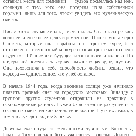
оставила места для сомнений — судьба посмеялась над ней,
столкнув с тем, кого она потеряла из-за собственной
гордыни, лишь для того, чтобы увидеть его мученическую
смерть.
После этого случая Зинаида изменилась. Она стала резкой,
колючей и еще более целеустремленной. Проект моста через
Снежеть, который она разработала на третьем курсе, был
отправлен на всесоюзный конкурс и занял третье место среди
студентов. Ей прочили будущее талантливого инженера. Но
внутри неё поселилась черная, выжигающая душу пустота.
Она похоронила в себе способность любить, решив, что
карьера — единственное, что у неё осталось.
В начале 1944 года, когда весеннее солнце уже начинало
плавить грязный снег на городских мостовых, Зинаиду с
группой других студентов отправили на практику в
освобожденные районы. Нужно было оценить разрушения и
составить сметы на восстановление мостов. Путь их лежал, в
том числе, через родное Заречье.
Девушка ехала туда со смешанными чувствами. Близнецы,
Ромка и Димка, должно быть, уже совсем взрослые. Лидочка,