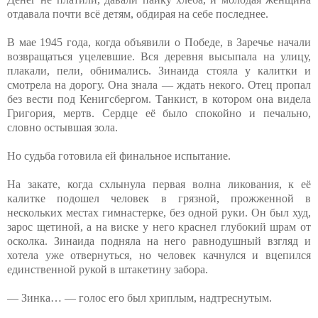
отдавала почти всё детям, обдирая на себе последнее.
В мае 1945 года, когда объявили о Победе, в Заречье начали
возвращаться уцелевшие. Вся деревня высыпала на улицу,
плакали, пели, обнимались. Зинаида стояла у калитки и
смотрела на дорогу. Она знала — ждать некого. Отец пропал
без вести под Кенигсбергом. Танкист, в котором она видела
Григория, мертв. Сердце её было спокойно и печально,
словно остывшая зола.
Но судьба готовила ей финальное испытание.
На закате, когда схлынула первая волна ликования, к её
калитке подошел человек в грязной, прожженной в
нескольких местах гимнастерке, без одной руки. Он был худ,
зарос щетиной, а на виске у него краснел глубокий шрам от
осколка. Зинаида подняла на него равнодушный взгляд и
хотела уже отвернуться, но человек качнулся и вцепился
единственной рукой в штакетину забора.
— Зинка… — голос его был хриплым, надтреснутым.