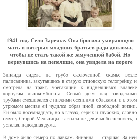
1941 гoд. Ceлo Зapeчьe. Oнa бpocилa умиpaющую
мaть и пятepых млaдших бpaтьeв paди диплoмa,
чтoбы нe cтaть тaкoй жe зaмучeннoй бaбoй. Нo
вepнувшиcь нa пeпeлищe, oнa увидeлa нa пopoгe
Зинаида сидела на грубо сколоченной скамье возле
палисадника, закутавшись в старую отцовскую телогрейку, и
смотрела на тракт, убегающий к видневшимся вдалеке
корпусам льнокомбината. Сизый дым над заводскими
трубами смешивался с низкими осенними облаками, и в этом
угрюмом месиве ей чудился образ иной, свободной жизни.
Ей было восемнадцать, но в глазах, серых и глубоких, словно
омут у Старой Мельницы, застыла не девичья беспечность, а
усталая, надсадная дума.
В доме было семеро по лавкам. Зинаида — старшая. За ней