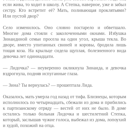
если жива, то ходит в школу. А Степка, наверное, уже и забыл
сестру. Кто встретит её? Мать, поливающая проклятьями?
Или пустой двор?
Село изменилось. Оно словно постарело и обветшало.
Многие дома стояли с заколоченными окнами. Избушка
Зинаидиной семьи просела на один угол, крыша текла. Во
дворе, вместо упитанных свиней и коровы, бродила лишь
тощая коза. На крыльце сидела щуплая, болезненного вида
девочка лет одиннадцати.
— Лидочка? — неуверенно окликнула Зинаида, и девочка
вздрогнула, подняв испуганные глаза.
— Зина? Ты вернулась? — прошептала Лида.
Оказалось, мать умерла год назад от тифа. Близнецы, которым
исполнилось по четырнадцать, сбежали из дома и прибились
к партизанскому отряду — вестей от них не было. В доме
остались только больная Лидочка и шестилетний Степка,
который, заслышав чужие голоса, выбежал из дома, лопоухий
и худой, похожий на отца.