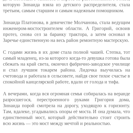
которую Зинаида взяла из детского распределителя, стала
третьим, самым старшим и самым надежным помощником.
Зинаида Платонова, в девичестве Молчанова, стала ведущим
инженером-мостостроителем области. А Григорий, освоив
протез, снова сел за баранку трактора, а затем основал в
Заречье единственную на весь район ремонтную мастерскую.
С годами жизнь в их доме стала полной чашей. Степка, тот
самый младенец, из-за которого когда-то девушка готова была
сбежать на край света, окончил фабрично-заводское училище
и стал лучшим токарем района. Лидочка выучилась на
счетовода и работала в сельсовете, найдя свое тихое счастье в
спокойной канцелярской работе, вдали от голода и тифа.
А вечерами, когда вся огромная семья собиралась на веранде
разросшегося, перестроенного руками Григория дома,
Зинаида порой смотрела на дорогу, уходящую к горизонту.
Там, вдалеке, угадывались опоры её моста. И она думала, что
единственный мост, который действительно стоит строить
всю жизнь — это мост между мечтой и реальностью.