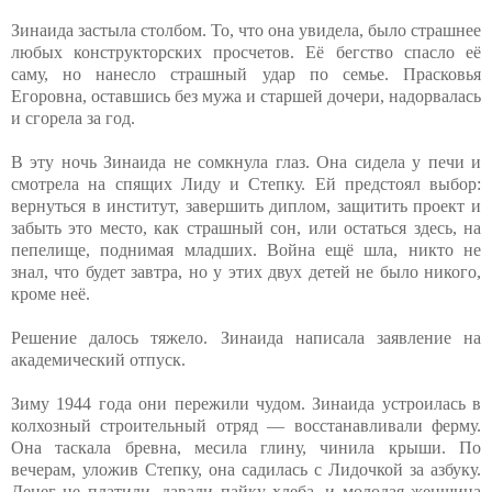
Зинаида застыла столбом. То, что она увидела, было страшнее
любых конструкторских просчетов. Её бегство спасло её
саму, но нанесло страшный удар по семье. Прасковья
Егоровна, оставшись без мужа и старшей дочери, надорвалась
и сгорела за год.
В эту ночь Зинаида не сомкнула глаз. Она сидела у печи и
смотрела на спящих Лиду и Степку. Ей предстоял выбор:
вернуться в институт, завершить диплом, защитить проект и
забыть это место, как страшный сон, или остаться здесь, на
пепелище, поднимая младших. Война ещё шла, никто не
знал, что будет завтра, но у этих двух детей не было никого,
кроме неё.
Решение далось тяжело. Зинаида написала заявление на
академический отпуск.
Зиму 1944 года они пережили чудом. Зинаида устроилась в
колхозный строительный отряд — восстанавливали ферму.
Она таскала бревна, месила глину, чинила крыши. По
вечерам, уложив Степку, она садилась с Лидочкой за азбуку.
Денег не платили, давали пайку хлеба, и молодая женщина