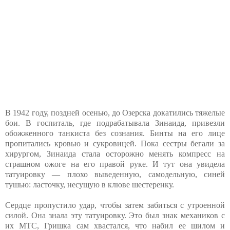
В 1942 году, поздней осенью, до Озерска докатились тяжелые
бои. В госпиталь, где подрабатывала Зинаида, привезли
обожженного танкиста без сознания. Бинты на его лице
пропитались кровью и сукровицей. Пока сестры бегали за
хирургом, Зинаида стала осторожно менять компресс на
страшном ожоге на его правой руке. И тут она увидела
татуировку — плохо выведенную, самодельную, синей
тушью: ласточку, несущую в клюве шестеренку.
Сердце пропустило удар, чтобы затем забиться с утроенной
силой. Она знала эту татуировку. Это был знак механиков с
их МТС, Гришка сам хвастался, что набил ее шилом и