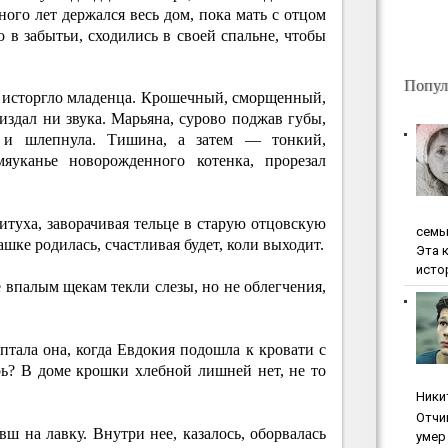
ного лет держался весь дом, пока мать с отцом
о в забытьи, сходились в своей спальне, чтобы
Попул
 исторгло младенца. Крошечный, сморщенный,
здал ни звука. Марьяна, сурово поджав губы,
й и шлепнула. Тишина, а затем — тонкий,
уканье новорожденного котенка, прорезал
туха, заворачивая тельце в старую отцовскую
ceмь
ашке родилась, счастливая будет, коли выходит.
Эта 
исто
е впалым щекам текли слезы, но не облегчения,
тала она, когда Евдокия подошла к кровати с
ь? В доме крошки хлебной лишней нет, не то
Ники
Oтчи
вш на лавку. Внутри нее, казалось, оборвалась
умep 