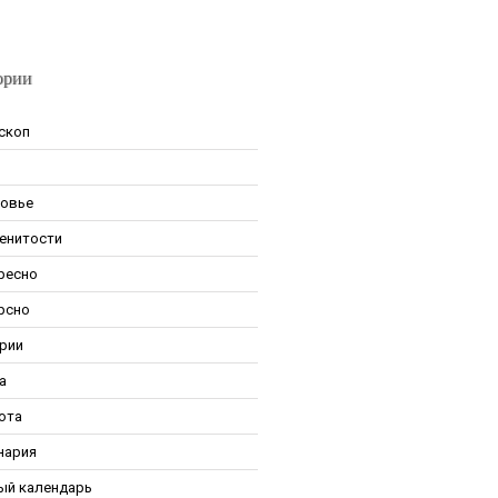
ории
скоп
овье
енитости
ресно
рсно
рии
а
ота
нария
ый календарь