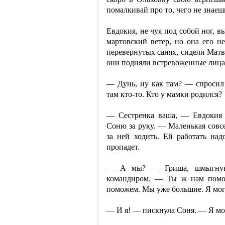
помалкивай про то, чего не знаеш
Евдокия, не чуя под собой ног, 
мартовский ветер, но она его н
перевернутых санях, сидели Матв
они подняли встревоженные лица
— Дунь, ну как там? — спросил
там кто-то. Кто у мамки родился?
— Сестренка ваша, — Евдокия 
Соню за руку. — Маленькая совсе
за ней ходить. Ей работать над
пропадет.
— А мы? — Гриша, шмыгнув н
командиром. — Ты ж нам помог
поможем. Мы уже большие. Я могу
— И я! — пискнула Соня. — Я мо