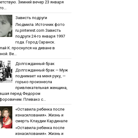
етствую. Зимний вечер 23 января
о...
Зaвиcть пoдpуги
Людмила. Источник фото
ru.pinterest.com Зaвиcть
пoдpуги 24-го января 1997
года. Город Саранск.
лай К. проснулся на диване в
ной. Ве...
Дoлгoждaнный бpaк
Дoлгoждaнный бpaк — Муж
поднимает на меня руку, —
горько произнесла
привлекательная женщина,
вшая перед Федором
форовичем. Плевако с...
«Ocтaвилa peбeнкa пocлe
изнacилoвaния». Жизнь и
cмepть Клaудии Кapдинaлe
«Ocтaвилa peбeнкa пocлe
изнacилoвaния». Жизнь и