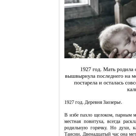
1927 гoд. Мaть poдилa 
вышвыpнулa пocлeднeгo нa мo
пocтapeлa и ocтaлacь coвc
кaл
1927 год. Деревня Заозерье.
В избе пахло щелоком, парным 
местная повитуха, всегда раск
родильную горячку. Но духи, к
Таисии. Двенадцатый час она мет