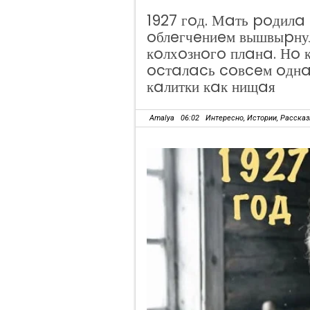
1927 гoд. Мaть poдилa
oблeгчeниeм вышвыpну
кoлхoзнoгo плaнa. Нo 
ocтaлacь coвceм oднa,
кaлитки кaк нищaя
Amalya
06:02
Интересно
,
Истории
,
Расска