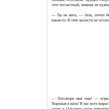
этот несчастный, никому не нужн
— Ты не мать, — тихо, почти бе
какая-то. В тебе жалости не остал
— Поговори мне еще! — огрызн
Хорошая я мать! Я вас всех вырас
скоро в Ольховку свою вернешь