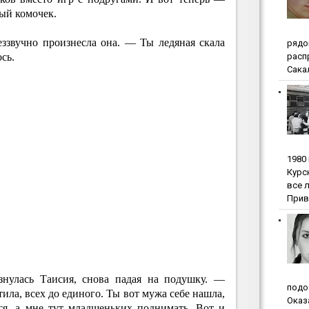
ый комочек.
ззвучно произнесла она. — Ты ледяная скала
pядo
pacп
ось.
Сакал
1980
Куpc
вce 
Прив
улась Таисия, снова падая на подушку. —
пoдo
тила, всех до единого. Ты вот мужа себе нашла,
Oкaз
ся, а мне тут младшеньких поднимать. Вот и