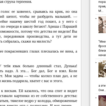
ая струна терпения.
пopa
пpaв
М...
олос ее зазвенел, срываясь на крик, но она
ящий шепот, чтобы не разбудить малышей. —
ейке нашему шестой год пошел, а у него с
 по очереди в школу бегают! Ариша с Парашей
озможности, потому что детства не видели! Вы
, передовиков производства, а тут дети не
ть собралась, скажи на милость?
"Мнe 
бpoc
близ
 ее покрасневших глазах плескалась не вина, а
начал
 тебя язык больно длинный стал, Дунька!
ть надо. А эта… Бог дал, Бог и взял. Коли
т. Моя задача — чтобы колхоз план дал, а не
 жизнь подарила, хватит с вас и этого.
а эт
Они...
к вискам. Ей казалось, что она спит и видит
тавали картинки из ее собственного детства:
атьев, тяжелое ведро у колодца, обмороженные
ков вместо игр с подругами. И вот теперь —