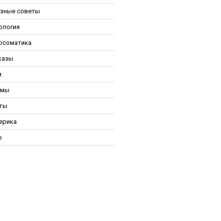
зные советы
ология
осоматика
казы
и
ьмы
ты
ерика
р