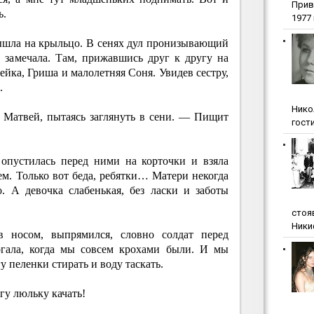
Прив
ь.
1977 г
вышла на крыльцо. В сенях дул пронизывающий
е замечала. Там, прижавшись друг к другу на
ейка, Гриша и малолетняя Соня. Увидев сестру,
.
Нико
 Матвей, пытаясь заглянуть в сени. — Пищит
гости
опустилась перед ними на корточки и взяла
м. Только вот беда, ребятки… Матери некогда
о. А девочка слабенькая, без ласки и заботы
стоя
Ники
осом, выпрямился, словно солдат перед
ала, когда мы совсем крохами были. И мы
 пеленки стирать и воду таскать.
гу люльку качать!