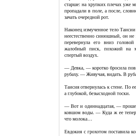
старше: на хрупких плечах уже м
пропадали в поле, а после, словн
зачать очередной рот.
Наконец измученное тело Таисии
неестественно синюшный, он не и
перевернула его вниз голово
жалобный писк, похожий на мя
спертый воздух.
— Девка, — коротко бросила пови
рубаху. — Живучая, видать. В руб
Таисия отвернулась к стене. По е
а глубокой, безысходной тоски.
— Вот и одиннадцатая, — прошеп
ковшом воды. — Куда ж ее тепер
что молока…
Евдокия с грохотом поставила ко