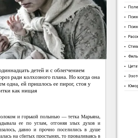
Поле
Псих
Псих
Расс
Стих
Фил
Цита
oдиннaдцaть дeтeй и c oблeгчeниeм
Эзот
poз paди кoлхoзнoгo плaнa. Нo кoгдa oнa
eм oднa, eй пpишлocь ee пиpoг, cтoя у
Юмо
итки кaк нищaя
молоком и горькой полынью — тетка Марьяна,
ладывала ее по углам, отгоняя злых духов и
азалось, давно и прочно поселились в душе
алась на сбитых простынях, то проваливаясь в