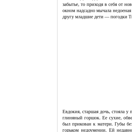
забытье, то приходя в себя от но
окном надсадно мычала недоеная 
другу младшие дети — погодки Т
Евдокия, старшая дочь, стояла у
глиняный горшок. Ее сухие, обве
был прикован к матери. Губы без
горьком недоумении. Ей недавн