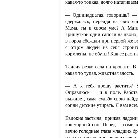
какая-то тонкая, долго натягиваем
— Одиннадцатая, говоришь? — г
сдержалась, перейдя на свист
Мама, ты в своем уме? А Матв
Гришуткой одни сапоги на двоих,
в город сбежали при первой же в
с отцом людей из себя строите
кормлены, не обуты! Как ее расти
Таисия резко села на кровати. В
какая-то тупая, животная злость.
— А я тебя прошу растить? У
Оправлюсь — и в поле. Работа
выживет, сама судьбу свою найде
сопли детские утирать. Я вам всем
Евдокия застыла, прижав ладони 
кошмарный сон. Перед глазами вс
вечно голодные глаза младших бр
пальцы, пеленание орущих сверт