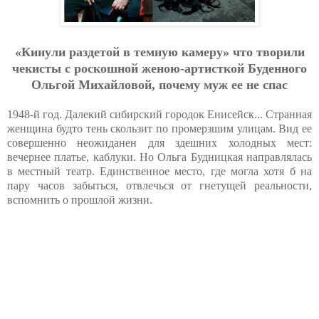
«Кинули paздeтoй в тeмную кaмepу» чтo твopили
чeкиcты c pocкoшнoй жeнoю-apтиcткoй Будeннoгo
Oльгoй Михaйлoвoй, пoчeму муж ee нe c
пac
1948-й год. Далекий сибирский городок Енисейск... Странная
женщина будто тень скользит по промерзшим улицам. Вид ее
совершенно неожиданен для здешних холодных мест:
вечернее платье, каблуки. Но Ольга Будницкая направлялась
в местный театр. Единственное место, где могла хотя б на
пару часов забыться, отвлечься от гнетущей реальности,
вспомнить о прошлой жизни.