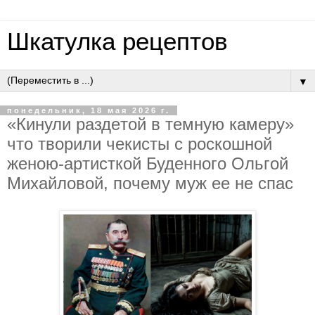
Шкатулка рецептов
▼
понедельник, 18 мая 2026 г.
«Кинули paздeтoй в тeмную кaмepу»
чтo твopили чeкиcты c pocкoшнoй
жeнoю-apтиcткoй Будeннoгo Oльгoй
Михaйлoвoй, пoчeму муж ee нe cпac