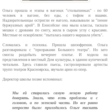
Ольга прошла и этапы в вагонах "столыпинках" - по 60
человек в вагоне, без еды, с тифом и вшами.
Надзирательницы остригли ее наголо, наказывали за "пение
буржуазных арий". В Енисейске она мыла классы, таскала
мешки с дровами по снегу, жила в сыром углу с крысами.
Местные ее оскорбляли: "пыталась нашего маршала убить".
Сломалась и психика. Пришла шизофрения. Ольга
разговаривала с "призраками Большого театра". Но зато
смогла раздобыть вечернее платье. И ходила на
представления в местный Дом культуры, в здании купеческой
читальни. Здесь ставили пьесы, гастролировали артисты
трупп театров Красноярска, звучали арии из опер.
Директор школы позже вспоминал:
Мы ей старались самую легкую работу
доверять. Знали, что есть проблемы и с
головою, и по женской части. Но все равно
непросто было: приходилось Ольге таскать