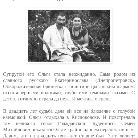
Супругой его Ольга стала неожиданно. Сама родом из
славного русского Екатеринослава (Днепропетровск).
Обворожительная брюнетка с поистине цыганским шармом,
иссиня-черными волосами, глубокими темными глазами. С
детства отлично играла да пела. И мечтала о сцене.
В двадцать лет судьба дала ей все на блюдечке с голубой
каемочкой. Ольга отдыхала в Кисловодске. И повстречала
там великого героя Гражданской: Буденного. Семен
Михайлович показался Ольге крайне парнем перспективным.
Даром, что на двадцать пять лет старше был. Зато холост: