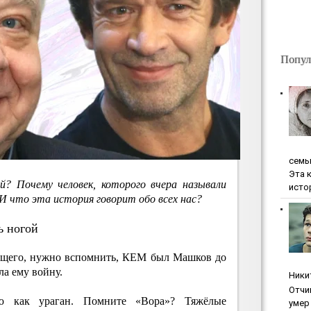
Попул
ceмь
Эта 
? Почему человек, которого вчера называли
исто
 И что эта история говорит обо всех нас?
ь ногой
ящего, нужно вспомнить, КЕМ был Машков до
ла ему войну.
Ники
Oтчи
ю как ураган. Помните «Вора»? Тяжёлые
умep 