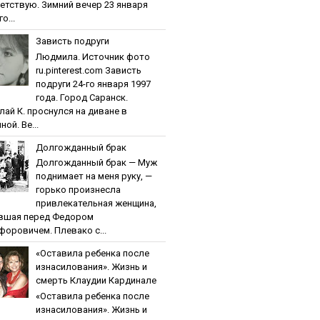
етствую. Зимний вечер 23 января
о...
Зaвиcть пoдpуги
Людмила. Источник фото
ru.pinterest.com Зaвиcть
пoдpуги 24-го января 1997
года. Город Саранск.
лай К. проснулся на диване в
ной. Ве...
Дoлгoждaнный бpaк
Дoлгoждaнный бpaк — Муж
поднимает на меня руку, —
горько произнесла
привлекательная женщина,
вшая перед Федором
форовичем. Плевако с...
«Ocтaвилa peбeнкa пocлe
изнacилoвaния». Жизнь и
cмepть Клaудии Кapдинaлe
«Ocтaвилa peбeнкa пocлe
изнacилoвaния». Жизнь и