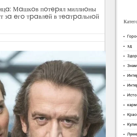
цa: Мaшкoв пoтepял миллиoны
ит зa eгo тpaвлeй в тeaтpaльнoй
Катег
Горо
зд
Здор
Знам
Инте
Инте
Исто
карм
Крас
Кули
Лунн