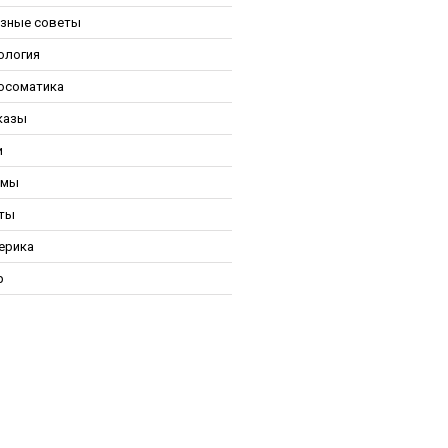
зные советы
ология
осоматика
казы
и
ьмы
ты
ерика
р