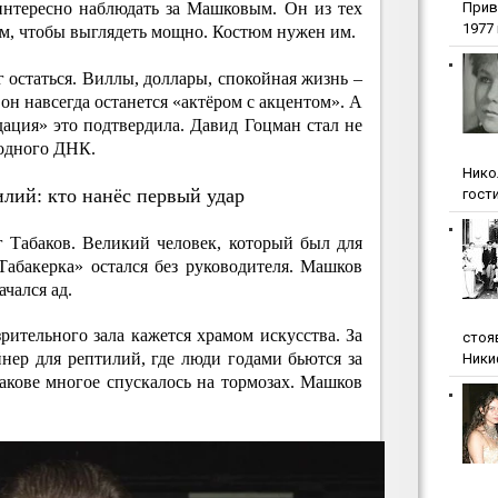
 интересно наблюдать за Машковым. Он из тех
Прив
1977 г
м, чтобы выглядеть мощно. Костюм нужен им.
остаться. Виллы, доллары, спокойная жизнь –
 он навсегда останется «актёром с акцентом». А
ация» это подтвердила. Давид Гоцман стал не
родного ДНК.
Нико
илий: кто нанёс первый удар
гости
г Табаков. Великий человек, который был для
абакерка» остался без руководителя. Машков
ачался ад.
зрительного зала кажется храмом искусства. За
стоя
нер для рептилий, где люди годами бьются за
Ники
акове многое спускалось на тормозах. Машков