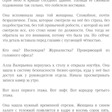
серое небо и крыши соседних зданий. Пальцы её сжимали
подоконник так сильно, что побелели костяшки.
Она вспоминала лицо той женщины. Спокойное, почти
безразличное. Глаза, которые смотрели на неё без страха, без
подобострастия, без той привычной робости, с которой на неё
смотрели все, кто стоял ниже по должности. Она тогда не
обратила на это внимания, потому что была зла. Но сейчас
эта деталь вставала перед глазами с пугающей чёткостью.
Кто она? Инспекция? Журналистка? Проверяющий из
головного офиса?
Алла Валерьевна вернулась к столу и открыла ноутбук. Она
зашла в систему безопасности бизнес-центра, куда у неё был
доступ как у руководителя отдела. Начала просматривать
записи камер за утро.
Вот холл первого этажа. Вот лифт. Вот коридор третьего
этажа.
Она нашла нужный временной отрезок. Женщина в синем
халате с тележкой появляется в кадре в восемь сорок пять.