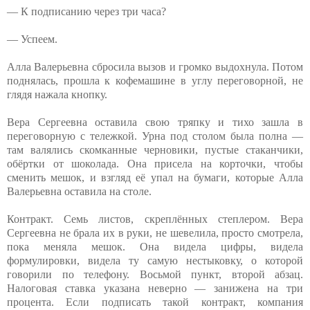
— К подписанию через три часа?
— Успеем.
Алла Валерьевна сбросила вызов и громко выдохнула. Потом
поднялась, прошла к кофемашине в углу переговорной, не
глядя нажала кнопку.
Вера Сергеевна оставила свою тряпку и тихо зашла в
переговорную с тележкой. Урна под столом была полна —
там валялись скомканные черновики, пустые стаканчики,
обёртки от шоколада. Она присела на корточки, чтобы
сменить мешок, и взгляд её упал на бумаги, которые Алла
Валерьевна оставила на столе.
Контракт. Семь листов, скреплённых степлером. Вера
Сергеевна не брала их в руки, не шевелила, просто смотрела,
пока меняла мешок. Она видела цифры, видела
формулировки, видела ту самую нестыковку, о которой
говорили по телефону. Восьмой пункт, второй абзац.
Налоговая ставка указана неверно — занижена на три
процента. Если подписать такой контракт, компания