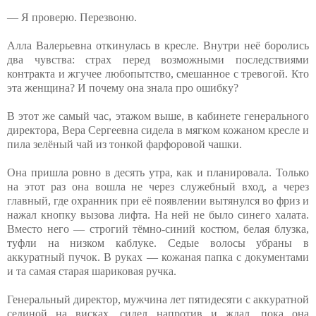
— Я проверю. Перезвоню.
Алла Валерьевна откинулась в кресле. Внутри неё боролись
два чувства: страх перед возможными последствиями
контракта и жгучее любопытство, смешанное с тревогой. Кто
эта женщина? И почему она знала про ошибку?
В этот же самый час, этажом выше, в кабинете генерального
директора, Вера Сергеевна сидела в мягком кожаном кресле и
пила зелёный чай из тонкой фарфоровой чашки.
Она пришла ровно в десять утра, как и планировала. Только
на этот раз она вошла не через служебный вход, а через
главный, где охранник при её появлении вытянулся во фриз и
нажал кнопку вызова лифта. На ней не было синего халата.
Вместо него — строгий тёмно-синий костюм, белая блузка,
туфли на низком каблуке. Седые волосы убраны в
аккуратный пучок. В руках — кожаная папка с документами
и та самая старая шариковая ручка.
Генеральный директор, мужчина лет пятидесяти с аккуратной
сединой на висках, сидел напротив и ждал, пока она