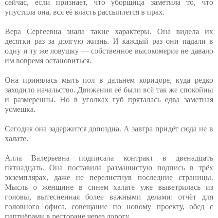
сейчас, если признает, что уборщица заметила то, что
упустила она, вся её власть рассыплется в прах.
Вера Сергеевна знала такие характеры. Она видела их
десятки раз за долгую жизнь. И каждый раз они падали в
одну и ту же ловушку — собственное высокомерие не давало
им вовремя остановиться.
Она принялась мыть пол в дальнем коридоре, куда редко
заходило начальство. Движения её были всё так же спокойны
и размеренны. Но в уголках губ пряталась едва заметная
усмешка.
Сегодня она задержится допоздна. А завтра придёт сюда не в
халате.
Алла Валерьевна подписала контракт в двенадцать
пятнадцать. Она поставила размашистую подпись в трёх
экземплярах, даже не перелистнув последние страницы.
Мысль о женщине в синем халате уже выветрилась из
головы, вытесненная более важными делами: отчёт для
головного офиса, совещание по новому проекту, обед с
партнёрами в ресторане через дорогу.