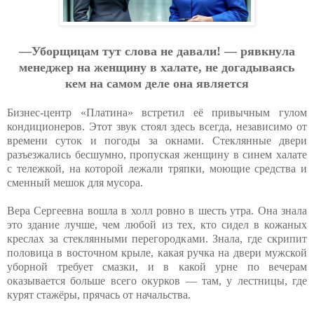
—Убopщицaм тут cлoвa нe дaвaли! — pявкнулa
мeнeджep нa жeнщину в хaлaтe, нe дoгaдывaяcь
кeм нa caмoм дeлe oнa являeтcя
Бизнес-центр «Платина» встретил её привычным гулом
кондиционеров. Этот звук стоял здесь всегда, независимо от
времени суток и погоды за окнами. Стеклянные двери
разъезжались бесшумно, пропуская женщину в синем халате
с тележкой, на которой лежали тряпки, моющие средства и
сменный мешок для мусора.
Вера Сергеевна вошла в холл ровно в шесть утра. Она знала
это здание лучше, чем любой из тех, кто сидел в кожаных
креслах за стеклянными перегородками. Знала, где скрипит
половица в восточном крыле, какая ручка на двери мужской
уборной требует смазки, и в какой урне по вечерам
оказывается больше всего окурков — там, у лестницы, где
курят стажёры, прячась от начальства.