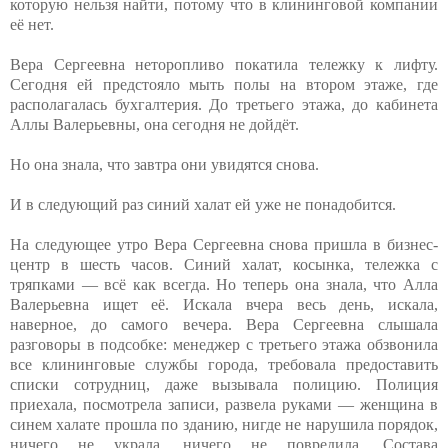
которую нельзя найти, потому что в клининговой компании
её нет.
Вера Сергеевна неторопливо покатила тележку к лифту.
Сегодня ей предстояло мыть полы на втором этаже, где
располагалась бухгалтерия. До третьего этажа, до кабинета
Аллы Валерьевны, она сегодня не дойдёт.
Но она знала, что завтра они увидятся снова.
И в следующий раз синий халат ей уже не понадобится.
На следующее утро Вера Сергеевна снова пришла в бизнес-
центр в шесть часов. Синий халат, косынка, тележка с
тряпками — всё как всегда. Но теперь она знала, что Алла
Валерьевна ищет её. Искала вчера весь день, искала,
наверное, до самого вечера. Вера Сергеевна слышала
разговоры в подсобке: менеджер с третьего этажа обзвонила
все клининговые службы города, требовала предоставить
списки сотрудниц, даже вызывала полицию. Полиция
приехала, посмотрела записи, развела руками — женщина в
синем халате прошла по зданию, нигде не нарушила порядок,
ничего не украла, ничего не повредила. Состава