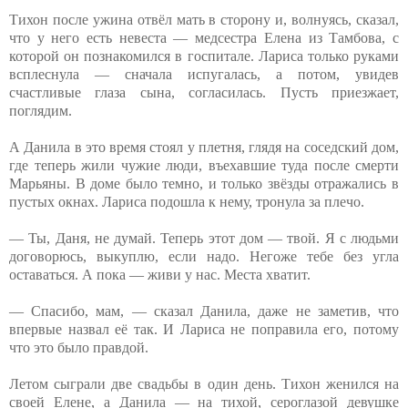
Тихон после ужина отвёл мать в сторону и, волнуясь, сказал,
что у него есть невеста — медсестра Елена из Тамбова, с
которой он познакомился в госпитале. Лариса только руками
всплеснула — сначала испугалась, а потом, увидев
счастливые глаза сына, согласилась. Пусть приезжает,
поглядим.
А Данила в это время стоял у плетня, глядя на соседский дом,
где теперь жили чужие люди, въехавшие туда после смерти
Марьяны. В доме было темно, и только звёзды отражались в
пустых окнах. Лариса подошла к нему, тронула за плечо.
— Ты, Даня, не думай. Теперь этот дом — твой. Я с людьми
договорюсь, выкуплю, если надо. Негоже тебе без угла
оставаться. А пока — живи у нас. Места хватит.
— Спасибо, мам, — сказал Данила, даже не заметив, что
впервые назвал её так. И Лариса не поправила его, потому
что это было правдой.
Летом сыграли две свадьбы в один день. Тихон женился на
своей Елене, а Данила — на тихой, сероглазой девушке