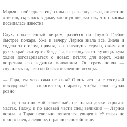
Марьяна побледнела ещё сильнее, развернулась и, ничего не
ответив, скрылась в доме, хлопнув дверью так, что с косяка
посыпалась известка.
Слух, подхваченный ветром, разнёсся по Глухой Гребле
быстрее пожара. Уже к вечеру Лариса знала всё. Знала и
сидела за столом, прямая, как натянутая струна, сжимая в
руках край скатерти. Когда Тарас вернулся от кузнеца, куда
ходил договариваться о новых петлях для ворот, жена
встретила его ледяным молчанием. Он сразу понял —
случилось то, чего он боялся последние месяцы.
— Лара, ты чего сама не своя? Опять что ли с соседкой
повздорила? — спросил он, стараясь, чтобы голос звучал
ровно.
— Ты, плотник мой золочёный, не только доски строгать
мастак. Гляжу, и по вдовьей части спец великий! — Лариса
встала, и Тарас невольно попятился, увидев в её глазах не
просто гнев, а ледяное, страшное спокойствие.