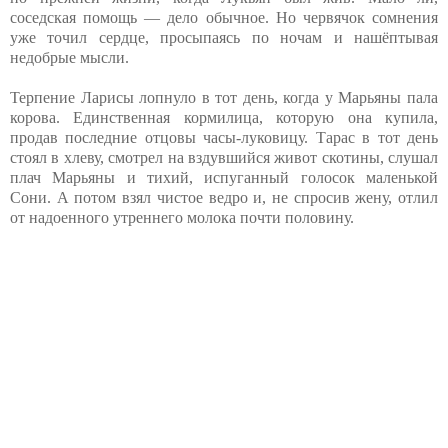
соседская помощь — дело обычное. Но червячок сомнения
уже точил сердце, просыпаясь по ночам и нашёптывая
недобрые мысли.
Терпение Ларисы лопнуло в тот день, когда у Марьяны пала
корова. Единственная кормилица, которую она купила,
продав последние отцовы часы-луковицу. Тарас в тот день
стоял в хлеву, смотрел на вздувшийся живот скотины, слушал
плач Марьяны и тихий, испуганный голосок маленькой
Сони. А потом взял чистое ведро и, не спросив жену, отлил
от надоенного утреннего молока почти половину.