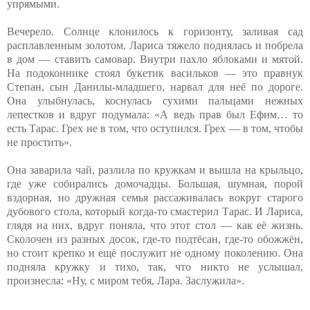
упрямыми.
Вечерело. Солнце клонилось к горизонту, заливая сад
расплавленным золотом. Лариса тяжело поднялась и побрела
в дом — ставить самовар. Внутри пахло яблоками и мятой.
На подоконнике стоял букетик васильков — это правнук
Степан, сын Данилы-младшего, нарвал для неё по дороге.
Она улыбнулась, коснулась сухими пальцами нежных
лепестков и вдруг подумала: «А ведь прав был Ефим… то
есть Тарас. Грех не в том, что оступился. Грех — в том, чтобы
не простить».
Она заварила чай, разлила по кружкам и вышла на крыльцо,
где уже собирались домочадцы. Большая, шумная, порой
вздорная, но дружная семья рассаживалась вокруг старого
дубового стола, который когда-то смастерил Тарас. И Лариса,
глядя на них, вдруг поняла, что этот стол — как её жизнь.
Сколочен из разных досок, где-то подтёсан, где-то обожжён,
но стоит крепко и ещё послужит не одному поколению. Она
подняла кружку и тихо, так, что никто не услышал,
произнесла: «Ну, с миром тебя, Лара. Заслужила».