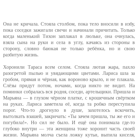
Она не кричала. Стояла столбом, пока тело вносили в избу,
пока соседки зажигали свечи и начинали причитать. Только
когда маленький Тихон заплакал в люльке, она очнулась,
взяла сына на руки и села в углу, качаясь из стороны в
сторону, словно баюкая не только ребёнка, но и свою
разбитую жизнь.
Хоронили Тараса всем селом. Стояла лютая жара, пахло
разогретой пылью и увядающими цветами. Лариса шла за
гробом, прямая и чёрная, как вороново крыло, и не плакала.
Слёзы придут потом, ночами, когда никто не видит. На
поминки собралась вся родня, соседи, артельщики. Пришла и
Марьяна — в глухом чёрном платке, с крошечным свёртком
на руках. Лариса заметила её, когда та робко переступила
порог. Что-то дрогнуло в душе, захотелось вскочить,
вытолкать взашей, закричать: «Ты зачем пришла, ты же его и
погубила!». Но сил не было. И ещё она понимала где-то
глубоко внутри — эта женщина тоже хоронит часть своей
жизни. Марьяна молча съела ложку кутьи, выпила киселя,