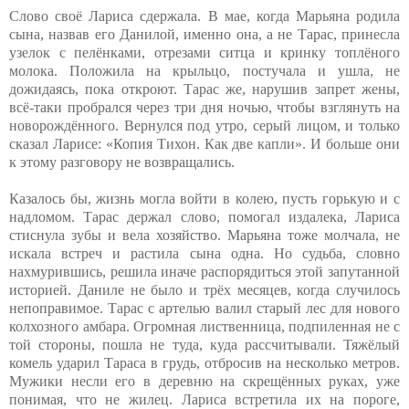
Слово своё Лариса сдержала. В мае, когда Марьяна родила
сына, назвав его Данилой, именно она, а не Тарас, принесла
узелок с пелёнками, отрезами ситца и кринку топлёного
молока. Положила на крыльцо, постучала и ушла, не
дожидаясь, пока откроют. Тарас же, нарушив запрет жены,
всё-таки пробрался через три дня ночью, чтобы взглянуть на
новорождённого. Вернулся под утро, серый лицом, и только
сказал Ларисе: «Копия Тихон. Как две капли». И больше они
к этому разговору не возвращались.
Казалось бы, жизнь могла войти в колею, пусть горькую и с
надломом. Тарас держал слово, помогал издалека, Лариса
стиснула зубы и вела хозяйство. Марьяна тоже молчала, не
искала встреч и растила сына одна. Но судьба, словно
нахмурившись, решила иначе распорядиться этой запутанной
историей. Даниле не было и трёх месяцев, когда случилось
непоправимое. Тарас с артелью валил старый лес для нового
колхозного амбара. Огромная лиственница, подпиленная не с
той стороны, пошла не туда, куда рассчитывали. Тяжёлый
комель ударил Тараса в грудь, отбросив на несколько метров.
Мужики несли его в деревню на скрещённых руках, уже
понимая, что не жилец. Лариса встретила их на пороге,