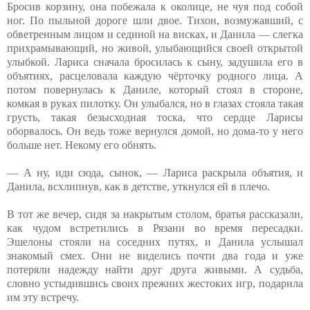
Бросив корзину, она побежала к околице, не чуя под собой
ног. По пыльной дороге шли двое. Тихон, возмужавший, с
обветренным лицом и сединой на висках, и Данила — слегка
прихрамывающий, но живой, улыбающийся своей открытой
улыбкой. Лариса сначала бросилась к сыну, задушила его в
объятиях, расцеловала каждую чёрточку родного лица. А
потом повернулась к Даниле, который стоял в стороне,
комкая в руках пилотку. Он улыбался, но в глазах стояла такая
грусть, такая безысходная тоска, что сердце Ларисы
оборвалось. Он ведь тоже вернулся домой, но дома-то у него
больше нет. Некому его обнять.
— А ну, иди сюда, сынок, — Лариса раскрыла объятия, и
Данила, всхлипнув, как в детстве, уткнулся ей в плечо.
В тот же вечер, сидя за накрытым столом, братья рассказали,
как чудом встретились в Рязани во время пересадки.
Эшелоны стояли на соседних путях, и Данила услышал
знакомый смех. Они не виделись почти два года и уже
потеряли надежду найти друг друга живыми. А судьба,
словно устыдившись своих прежних жестоких игр, подарила
им эту встречу.