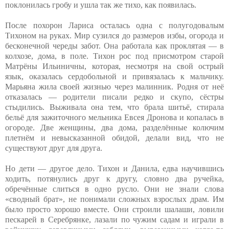
поклонилась гробу и ушла так же тихо, как появилась.
После похорон Лариса осталась одна с полугодовалым
Тихоном на руках. Мир сузился до размеров избы, огорода и
бесконечной череды забот. Она работала как проклятая — в
колхозе, дома, в поле. Тихон рос под присмотром старой
Матрёны Ильиничны, которая, несмотря на свой острый
язык, оказалась сердобольной и привязалась к мальчику.
Марьяна жила своей жизнью через малинник. Родня от неё
отказалась — родители писали редко и скупо, сёстры
стыдились. Выживала она тем, что брала шитьё, стирала
бельё для зажиточного мельника Евсея Дронова и копалась в
огороде. Две женщины, два дома, разделённые колючим
плетнём и невысказанной обидой, делали вид, что не
существуют друг для друга.
Но дети — другое дело. Тихон и Данила, едва научившись
ходить, потянулись друг к другу, словно два ручейка,
обречённые слиться в одно русло. Они не знали слова
«сводный брат», не понимали сложных взрослых драм. Им
было просто хорошо вместе. Они строили шалаши, ловили
пескарей в Серебрянке, лазали по чужим садам и играли в