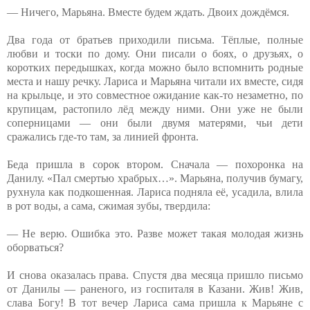
— Ничего, Марьяна. Вместе будем ждать. Двоих дождёмся.
Два года от братьев приходили письма. Тёплые, полные
любви и тоски по дому. Они писали о боях, о друзьях, о
коротких передышках, когда можно было вспомнить родные
места и нашу речку. Лариса и Марьяна читали их вместе, сидя
на крыльце, и это совместное ожидание как-то незаметно, по
крупицам, растопило лёд между ними. Они уже не были
соперницами — они были двумя матерями, чьи дети
сражались где-то там, за линией фронта.
Беда пришла в сорок втором. Сначала — похоронка на
Данилу. «Пал смертью храбрых…». Марьяна, получив бумагу,
рухнула как подкошенная. Лариса подняла её, усадила, влила
в рот воды, а сама, сжимая зубы, твердила:
— Не верю. Ошибка это. Разве может такая молодая жизнь
оборваться?
И снова оказалась права. Спустя два месяца пришло письмо
от Данилы — раненого, из госпиталя в Казани. Жив! Жив,
слава Богу! В тот вечер Лариса сама пришла к Марьяне с