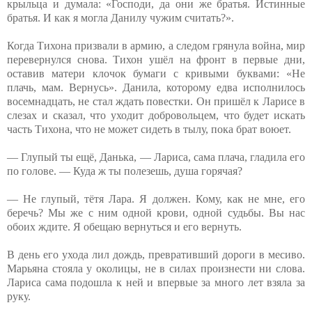
крыльца и думала: «Господи, да они же братья. Истинные
братья. И как я могла Данилу чужим считать?».
Когда Тихона призвали в армию, а следом грянула война, мир
перевернулся снова. Тихон ушёл на фронт в первые дни,
оставив матери клочок бумаги с кривыми буквами: «Не
плачь, мам. Вернусь». Данила, которому едва исполнилось
восемнадцать, не стал ждать повестки. Он пришёл к Ларисе в
слезах и сказал, что уходит добровольцем, что будет искать
часть Тихона, что не может сидеть в тылу, пока брат воюет.
— Глупый ты ещё, Данька, — Лариса, сама плача, гладила его
по голове. — Куда ж ты полезешь, душа горячая?
— Не глупый, тётя Лара. Я должен. Кому, как не мне, его
беречь? Мы же с ним одной крови, одной судьбы. Вы нас
обоих ждите. Я обещаю вернуться и его вернуть.
В день его ухода лил дождь, превративший дороги в месиво.
Марьяна стояла у околицы, не в силах произнести ни слова.
Лариса сама подошла к ней и впервые за много лет взяла за
руку.