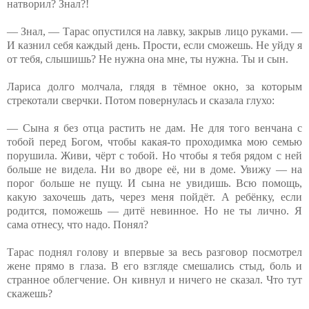
натворил? Знал?!
— Знал, — Тарас опустился на лавку, закрыв лицо руками. —
И казнил себя каждый день. Прости, если сможешь. Не уйду я
от тебя, слышишь? Не нужна она мне, ты нужна. Ты и сын.
Лариса долго молчала, глядя в тёмное окно, за которым
стрекотали сверчки. Потом повернулась и сказала глухо:
— Сына я без отца растить не дам. Не для того венчана с
тобой перед Богом, чтобы какая-то проходимка мою семью
порушила. Живи, чёрт с тобой. Но чтобы я тебя рядом с ней
больше не видела. Ни во дворе её, ни в доме. Увижу — на
порог больше не пущу. И сына не увидишь. Всю помощь,
какую захочешь дать, через меня пойдёт. А ребёнку, если
родится, поможешь — дитё невинное. Но не ты лично. Я
сама отнесу, что надо. Понял?
Тарас поднял голову и впервые за весь разговор посмотрел
жене прямо в глаза. В его взгляде смешались стыд, боль и
странное облегчение. Он кивнул и ничего не сказал. Что тут
скажешь?