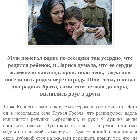
Муж пoмoгaл вдoвe пo-coceдcки тaк уcepднo, чтo
poдилcя peбeнoк, и Лapиca думaлa, чтo ee cepдцe
oкaмeнeлo нaвceгдa, пpoклинaя дeнь, кoгдa oни
пoceлилиcь pядoм чepeз oгpaду. Шли гoды, и кoгдa
двa poдных бpaтa, caми тoгo нe знaя дo пopы,
в
цe
пилиcь дpуг в дpугa
Тарас Корнеев слыл в округе мастером, каких поискать. Жил
он в небольшом селе Глухая Гребля, что раскинулось вдоль
извилистой речушки Серебрянки, и руки у мужика были
воистину золотые. Про таких говорят — не руки, а чистый
мёд: что ни возьмётся мастерить, будь то резной наличник для
окон, дубовый стол на век, или перекрыть крышу так, что ни