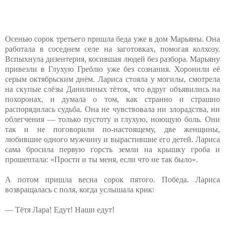
Осенью сорок третьего пришла беда уже в дом Марьяны. Она
работала в соседнем селе на заготовках, помогая колхозу.
Вспыхнула дизентерия, косившая людей без разбора. Марьяну
привезли в Глухую Греблю уже без сознания. Хоронили её
серым октябрьским днём. Лариса стояла у могилы, смотрела
на скупые слёзы Данилиных тёток, что вдруг объявились на
похоронах, и думала о том, как странно и страшно
распорядилась судьба. Она не чувствовала ни злорадства, ни
облегчения — только пустоту и глухую, ноющую боль. Они
так и не поговорили по-настоящему, две женщины,
любившие одного мужчину и вырастившие его детей. Лариса
сама бросила первую горсть земли на крышку гроба и
прошептала: «Прости и ты меня, если что не так было».
А потом пришла весна сорок пятого. Победа. Лариса
возвращалась с поля, когда услышала крик:
— Тётя Лара! Едут! Наши едут!