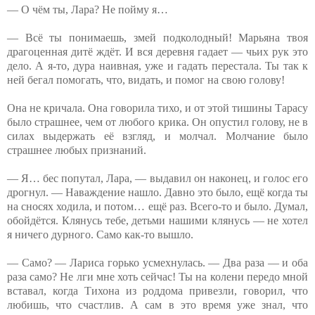
— О чём ты, Лара? Не пойму я…
— Всё ты понимаешь, змей подколодный! Марьяна твоя
драгоценная дитё ждёт. И вся деревня гадает — чьих рук это
дело. А я-то, дура наивная, уже и гадать перестала. Ты так к
ней бегал помогать, что, видать, и помог на свою голову!
Она не кричала. Она говорила тихо, и от этой тишины Тарасу
было страшнее, чем от любого крика. Он опустил голову, не в
силах выдержать её взгляд, и молчал. Молчание было
страшнее любых признаний.
— Я… бес попутал, Лара, — выдавил он наконец, и голос его
дрогнул. — Наваждение нашло. Давно это было, ещё когда ты
на сносях ходила, и потом… ещё раз. Всего-то и было. Думал,
обойдётся. Клянусь тебе, детьми нашими клянусь — не хотел
я ничего дурного. Само как-то вышло.
— Само? — Лариса горько усмехнулась. — Два раза — и оба
раза само? Не лги мне хоть сейчас! Ты на колени передо мной
вставал, когда Тихона из роддома привезли, говорил, что
любишь, что счастлив. А сам в это время уже знал, что