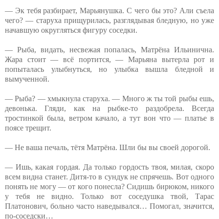
— Эк тебя разбирает, Марьянушка. С чего бы это? Али съела
чего? — старуха прищурилась, разглядывая бледную, но уже
начавшую округляться фигуру соседки.
— Рыба, видать, несвежая попалась, Матрёна Ильинична.
Жара стоит — всё портится, — Марьяна вытерла рот и
попыталась улыбнуться, но улыбка вышла бледной и
вымученной.
— Рыба? — хмыкнула старуха. — Много ж ты той рыбы ешь,
девонька. Гляди, как на рыбке-то раздобрела. Всегда
тростинкой была, ветром качало, а тут вон что — платье в
поясе трещит.
— Не ваша печаль, тётя Матрёна. Шли бы вы своей дорогой.
— Ишь, какая гордая. Да только гордость твоя, милая, скоро
всем видна станет. Дитя-то в сундук не спрячешь. Вот одного
понять не могу — от кого понесла? Сидишь бирюком, никого
у тебя не видно. Только вот соседушка твой, Тарас
Платонович, больно часто наведывался… Помогал, значится,
по-соседски…