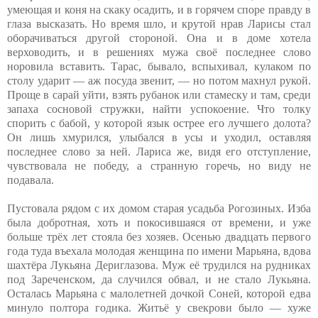
умеющая и коня на скаку осадить, и в горячем споре правду в
глаза высказать. Но время шло, и крутой нрав Ларисы стал
оборачиваться другой стороной. Она и в доме хотела
верховодить, и в решениях мужа своё последнее слово
норовила вставить. Тарас, бывало, вспыхивал, кулаком по
столу ударит — аж посуда звенит, — но потом махнул рукой.
Проще в сарай уйти, взять рубанок или стамеску и там, среди
запаха сосновой стружки, найти успокоение. Что толку
спорить с бабой, у которой язык острее его лучшего долота?
Он лишь хмурился, улыбался в усы и уходил, оставляя
последнее слово за ней. Лариса же, видя его отступление,
чувствовала не победу, а странную горечь, но виду не
подавала.
Пустовала рядом с их домом старая усадьба Рогозиных. Изба
была добротная, хоть и покосившаяся от времени, и уже
больше трёх лет стояла без хозяев. Осенью двадцать первого
года туда въехала молодая женщина по имени Марьяна, вдова
шахтёра Лукьяна Дериглазова. Муж её трудился на рудниках
под Зареченском, да случился обвал, и не стало Лукьяна.
Осталась Марьяна с малолетней дочкой Соней, которой едва
минуло полтора годика. Житьё у свекрови было — хуже