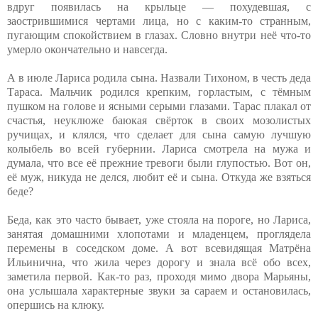
вдруг появилась на крыльце — похудевшая, с
заострившимися чертами лица, но с каким-то странным,
пугающим спокойствием в глазах. Словно внутри неё что-то
умерло окончательно и навсегда.
А в июле Лариса родила сына. Назвали Тихоном, в честь деда
Тараса. Мальчик родился крепким, горластым, с тёмным
пушком на голове и ясными серыми глазами. Тарас плакал от
счастья, неуклюже баюкая свёрток в своих мозолистых
ручищах, и клялся, что сделает для сына самую лучшую
колыбель во всей губернии. Лариса смотрела на мужа и
думала, что все её прежние тревоги были глупостью. Вот он,
её муж, никуда не делся, любит её и сына. Откуда же взяться
беде?
Беда, как это часто бывает, уже стояла на пороге, но Лариса,
занятая домашними хлопотами и младенцем, проглядела
перемены в соседском доме. А вот всевидящая Матрёна
Ильинична, что жила через дорогу и знала всё обо всех,
заметила первой. Как-то раз, проходя мимо двора Марьяны,
она услышала характерные звуки за сараем и остановилась,
опершись на клюку.