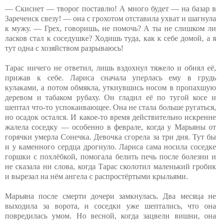
— Скиснет — творог поставлю! А много будет — на базар в
Зареченск свезу! — она с грохотом отставила ухват и шагнула
к мужу. — Грех, говоришь, не помочь? А ты не слишком ли
ласков стал к соседушке? Ходишь туда, как к себе домой, а я
тут одна с хозяйством разрываюсь!
Тарас ничего не ответил, лишь вздохнул тяжело и обнял её,
прижав к себе. Лариса сначала уперлась ему в грудь
кулаками, а потом обмякла, уткнувшись носом в пропахшую
деревом и табаком рубаху. Он гладил её по тугой косе и
шептал что-то успокаивающее. Она не стала больше ругаться,
но осадок остался. И какое-то время действительно искренне
жалела соседку — особенно в феврале, когда у Марьяны от
горячки умерла Сонечка. Девочка сгорела за три дня. Тут бы
и у каменного сердца дрогнуло. Лариса сама носила соседке
горшки с похлёбкой, помогала белить печь после болезни и
не сказала ни слова, когда Тарас сколотил маленький гробик
и вырезал на нём ангела с распростёртыми крыльями.
Марьяна после смерти дочери замкнулась. Два месяца не
выходила за ворота, и соседки уже шептались, что она
повредилась умом. Но весной, когда зацвели вишни, она