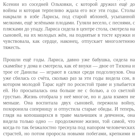
Ксении из соседней Ольховки, с которой дружил ещё до
войны и которая терпеливо ждала его все эти годы. Столы
накрыли в избе Ларисы, под старой яблоней, усыпанной
мелкими, ещё зелёными плодами. Гуляли весело, с песнями, с
плясками до упаду. Лариса сидела в центре стола, смотрела на
сыновей, на их молодых жён, на поднятые в тосте кружки и
чувствовала, как сердце, наконец, отпускает многолетнюю
тяжесть.
Прошли ещё годы. Лариса, давно уже бабушка, сидела на
скамейке у дома и смотрела, как её внуки — двое от Тихона и
трое от Данилы — играют в салки среди подсолнухов. Она
уже сбилась со счёта, сколько раз за эти годы видела сон, в
котором молодой Тарас идёт по росистой траве и улыбается
ей. Но просыпалась она больше не с болью, а со светлой
грустью. Жизнь отобрала у неё многое, но и дала взамен не
меньше. Она воспитала двух сыновей, пережила войну,
похоронила соперницу и отпустила старые обиды. И теперь,
глядя на копошащихся в траве мальчишек и девчонок, она
видела только одно — продолжение жизни, той самой, что
когда-то так безжалостно треснула под напором человеческих
страстей, но потом проросла новыми побегами, крепкими и