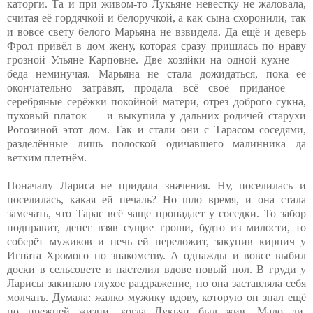
каторги. Та и при живом-то Лукьяне невестку не жаловала,
считая её гордячкой и белоручкой, а как сына схоронили, так
и вовсе свету белого Марьяна не взвидела. Да ещё и деверь
Фрол привёл в дом жену, которая сразу пришлась по нраву
грозной Ульяне Карповне. Две хозяйки на одной кухне —
беда неминучая. Марьяна не стала дожидаться, пока её
окончательно затравят, продала всё своё приданое —
серебряные серёжки покойной матери, отрез доброго сукна,
пуховый платок — и выкупила у дальних родичей старухи
Рогозиной этот дом. Так и стали они с Тарасом соседями,
разделённые лишь полоской одичавшего малинника да
ветхим плетнём.
Поначалу Лариса не придала значения. Ну, поселилась и
поселилась, какая ей печаль? Но шло время, и она стала
замечать, что Тарас всё чаще пропадает у соседки. То забор
подправит, денег взяв сущие гроши, будто из милости, то
соберёт мужиков и печь ей переложит, закупив кирпич у
Игната Хромого по знакомству. А однажды и вовсе выбил
доски в сельсовете и настелил вдове новый пол. В груди у
Ларисы закипало глухое раздражение, но она заставляла себя
молчать. Думала: жалко мужику вдову, которую он знал ещё
по прежней жизни, когда Лукьян был жив. Мало ли,