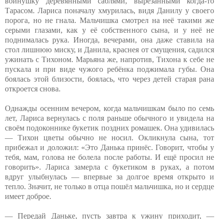
войнушку деревянными саблями, вырезанными когда-то
Тарасом. Лариса поначалу хмурилась, видя Данилу у своего
порога, но не гнала. Мальчишка смотрел на неё такими же
серыми глазами, как у её собственного сына, и у неё не
поднималась рука. Иногда, вечерами, она даже ставила на
стол лишнюю миску, и Данила, краснея от смущения, садился
ужинать с Тихоном. Марьяна же, напротив, Тихона к себе не
пускала и при виде чужого ребёнка поджимала губы. Она
боялась этой близости, боялась, что через детей старая рана
откроется снова.
Однажды осенним вечером, когда мальчишкам было по семь
лет, Лариса вернулась с поля раньше обычного и увидела на
своём подоконнике букетик поздних ромашек. Она удивилась
— Тихон цветы обычно не носил. Окликнула сына, тот
прибежал и доложил: «Это Данька принёс. Говорит, чтобы у
тебя, мам, голова не болела после работы. И ещё просил не
говорить». Лариса замерла с букетиком в руках, а потом
вдруг улыбнулась — впервые за долгое время открыто и
тепло. Значит, не только в отца пошёл мальчишка, но и сердце
имеет доброе.
— Передай Даньке, пусть завтра к ужину приходит, —