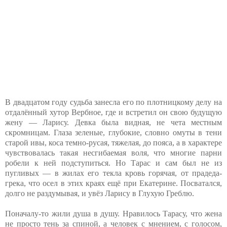
В двадцатом году судьба занесла его по плотницкому делу на
отдалённый хутор Вербное, где и встретил он свою будущую
жену — Ларису. Девка была видная, не чета местным
скромницам. Глаза зеленые, глубокие, словно омуты в тени
старой ивы, коса темно-русая, тяжелая, до пояса, а в характере
чувствовалась такая несгибаемая воля, что многие парни
робели к ней подступиться. Но Тарас и сам был не из
пугливых — в жилах его текла кровь горячая, от прадеда-
грека, что осел в этих краях ещё при Екатерине. Посватался,
долго не раздумывая, и увёз Ларису в Глухую Греблю.
Поначалу-то жили душа в душу. Нравилось Тарасу, что жена
не просто тень за спиной, а человек с мнением, с голосом,