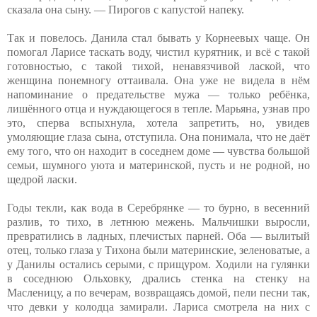
сказала она сыну. — Пирогов с капустой напеку.
Так и повелось. Данила стал бывать у Корнеевых чаще. Он
помогал Ларисе таскать воду, чистил курятник, и всё с такой
готовностью, с такой тихой, ненавязчивой лаской, что
женщина понемногу оттаивала. Она уже не видела в нём
напоминание о предательстве мужа — только ребёнка,
лишённого отца и нуждающегося в тепле. Марьяна, узнав про
это, сперва вспыхнула, хотела запретить, но, увидев
умоляющие глаза сына, отступила. Она понимала, что не даёт
ему того, что он находит в соседнем доме — чувства большой
семьи, шумного уюта и материнской, пусть и не родной, но
щедрой ласки.
Годы текли, как вода в Серебрянке — то бурно, в весенний
разлив, то тихо, в летнюю межень. Мальчишки выросли,
превратились в ладных, плечистых парней. Оба — вылитый
отец, только глаза у Тихона были материнские, зеленоватые, а
у Данилы остались серыми, с прищуром. Ходили на гулянки
в соседнюю Ольховку, дрались стенка на стенку на
Масленицу, а по вечерам, возвращаясь домой, пели песни так,
что девки у колодца замирали. Лариса смотрела на них с