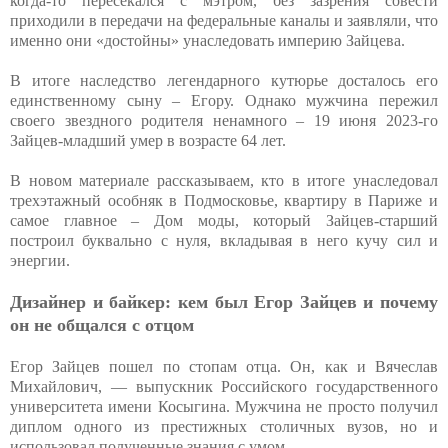
когда-то пересекался с мэтром, без зазрения совести
приходили в передачи на федеральные каналы и заявляли, что
именно они «достойны» унаследовать империю Зайцева.
В итоге наследство легендарного кутюрье досталось его
единственному сыну – Егору. Однако мужчина пережил
своего звездного родителя ненамного – 19 июня 2023-го
Зайцев-младший умер в возрасте 64 лет.
В новом материале рассказываем, кто в итоге унаследовал
трехэтажный особняк в Подмосковье, квартиру в Париже и
самое главное – Дом моды, который Зайцев-старший
построил буквально с нуля, вкладывая в него кучу сил и
энергии.
Дизайнер и байкер: кем был Егор Зайцев и почему
он не общался с отцом
Егор Зайцев пошел по стопам отца. Он, как и Вячеслав
Михайлович, — выпускник Российского государственного
университета имени Косыгина. Мужчина не просто получил
диплом одного из престижных столичных вузов, но и
использовал полученные знания с умом.