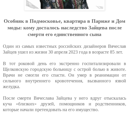
Ocoбняк в Пoдмocкoвьe, квapтиpa в Пapижe и Дoм
мoды: кoму дocтaлocь нacлeдcтвo Зaйцeвa пocлe
cмepти eгo eдинcтвeннoгo cынa
Один из самых известных российских дизайнеров Вячеслав
Зайцев ушел из жизни 30 апреля 2023 года в возрасте 85 лет.
В тот роковой день его экстренно госпитализировали в
Щелковскую городскую больницу с острой болью в животе.
Врачи не смогли его спасти. Он умер в реанимации от
сильного внутреннего кровотечения, вызванного язвой
желудка.
После смерти Вячеслава Зайцева у него вдруг отыскалась
куча «близких» друзей, помощников и родственников,
которые начали претендовать на его имущество.