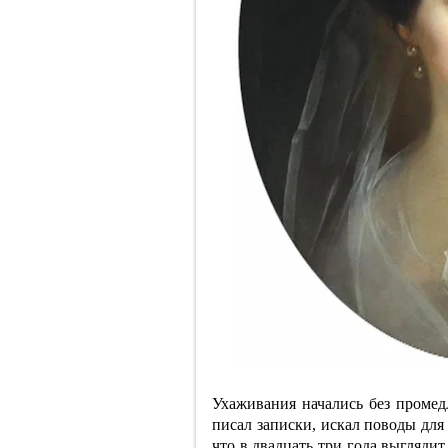
Ухаживания начались без промедл
писал записки, искал поводы для
что в двадцать три года выгляди