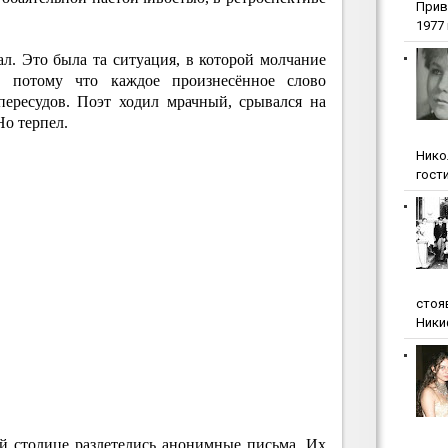
Прив
1977 г
л. Это была та ситуация, в которой молчание
, потому что каждое произнесённое слово
пересудов. Поэт ходил мрачный, срывался на
Но терпел.
Нико
гости
стоя
Ники
ой столице разлетелись анонимные письма. Их