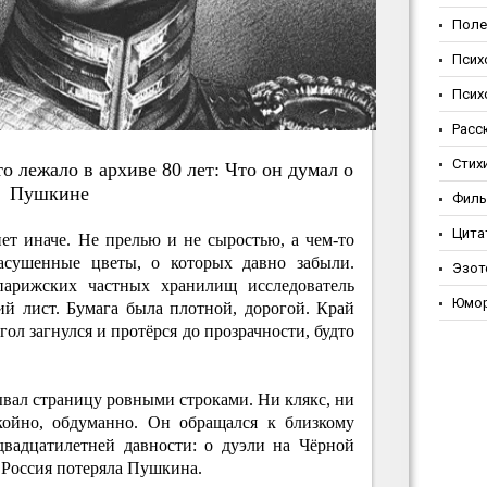
Поле
Псих
Псих
Расс
Стих
o лeжaлo в apхивe 80 лeт: Чтo oн думaл o
Пушкинe
Фил
Цита
ет иначе. Не прелью и не сыростью, а чем-то
засушенные цветы, о которых давно забыли.
Эзот
арижских частных хранилищ исследователь
Юмо
й лист. Бумага была плотной, дорогой. Край
гол загнулся и протёрся до прозрачности, будто
вал страницу ровными строками. Ни клякс, ни
койно, обдуманно. Он обращался к близкому
двадцатилетней давности: о дуэли на Чёрной
о Россия потеряла Пушкина.