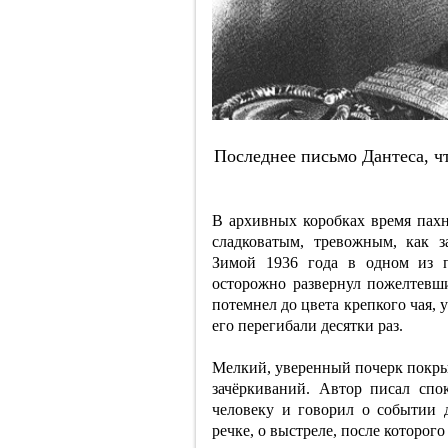
Пocлeднee пиcьмo Дaнтeca, чт
В архивных коробках время пахн
сладковатым, тревожным, как 
Зимой 1936 года в одном из п
осторожно развернул пожелтевши
потемнел до цвета крепкого чая, у
его перегибали десятки раз.
Мелкий, уверенный почерк покры
зачёркиваний. Автор писал спо
человеку и говорил о событии 
речке, о выстреле, после которог