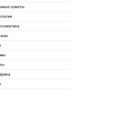
зные советы
ология
осоматика
казы
и
ьмы
ты
ерика
р