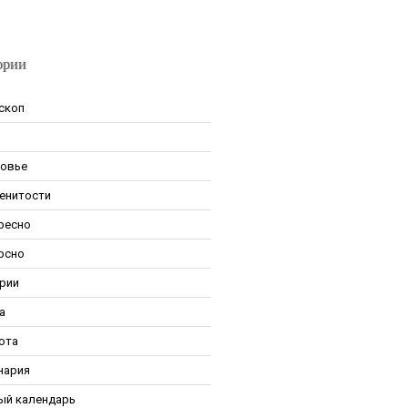
ории
скоп
овье
енитости
ресно
рсно
рии
а
ота
нария
ый календарь