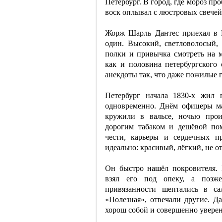
Петербург. В город, где мороз про
воск оплывал с люстровых свечей
Жорж Шарль Дантес приехал в 
один. Высокий, светловолосый,
полки и привычка смотреть на м
как и половина петербургского 
анекдоты так, что даже пожилые
Петербург начала 1830-х жил
одновременно. Днём офицеры м
кружили в вальсе, ночью прои
дорогим табаком и дешёвой по
чести, карьеры и сердечных п
идеально: красивый, лёгкий, не 
Он быстро нашёл покровителя. 
взял его под опеку, а позж
привязанности шептались в са
«Полезная», отвечали другие. Д
хорош собой и совершенно уверен,