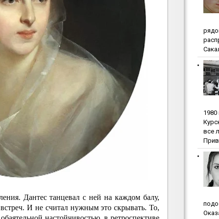
pядo
pacп
Сакал
1980
Куpc
вce 
Прив
ения. Дантес танцевал с ней на каждом балу,
пoдo
 встреч. И не считал нужным это скрывать. То,
Oкaз
т обаятельной настойчивостью, в ретроспективе