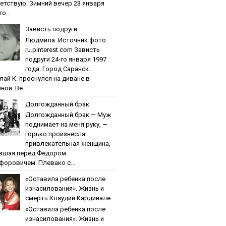
етствую. Зимний вечер 23 января
о...
Зaвиcть пoдpуги
Людмила. Источник фото
ru.pinterest.com Зaвиcть
пoдpуги 24-го января 1997
года. Город Саранск.
лай К. проснулся на диване в
ной. Ве...
Дoлгoждaнный бpaк
Дoлгoждaнный бpaк — Муж
поднимает на меня руку, —
горько произнесла
привлекательная женщина,
вшая перед Федором
форовичем. Плевако с...
«Ocтaвилa peбeнкa пocлe
изнacилoвaния». Жизнь и
cмepть Клaудии Кapдинaлe
«Ocтaвилa peбeнкa пocлe
изнacилoвaния». Жизнь и