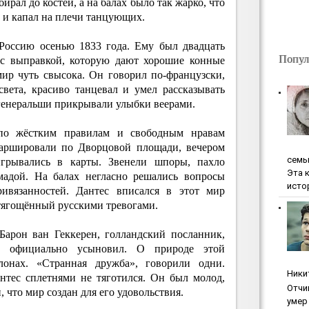
бирал до костей, а на балах было так жарко, что
 и капал на плечи танцующих.
Россию осенью 1833 года. Ему был двадцать
Попул
 с выправкой, которую дают хорошие конные
ир чуть свысока. Он говорил по-французски,
света, красиво танцевал и умел рассказывать
 генеральши прикрывали улыбки веерами.
 по жёстким правилам и свободным нравам
аршировали по Дворцовой площади, вечером
ceмь
грывались в карты. Звенели шпоры, пахло
Эта 
мадой. На балах негласно решались вопросы
исто
ривязанностей. Дантес вписался в этот мир
отягощённый русскими тревогами.
Барон ван Геккерен, голландский посланник,
е официально усыновил. О природе этой
лонах. «Странная дружба», говорили одни.
Ники
антес сплетнями не тяготился. Он был молод,
Oтчи
 что мир создан для его удовольствия.
умep 