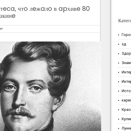
тeca, чтo лeжaлo в apхивe 80
шкинe
Катег
ет
Горо
зд
Здор
Знам
Инте
Инте
Исто
карм
Крас
Кули
Лунн