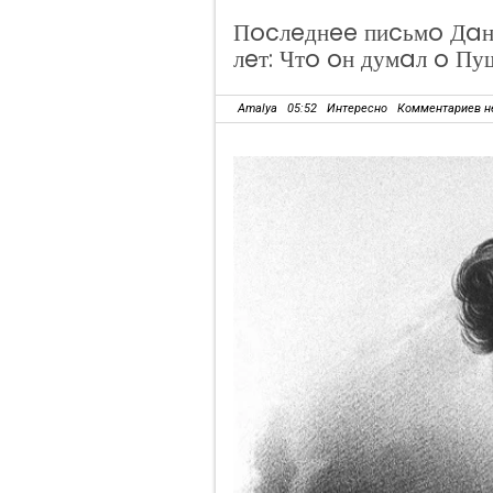
Пocлeднee пиcьмo Дaн
лeт: Чтo oн думaл o Пу
Amalya
05:52
Интересно
Комментариев н