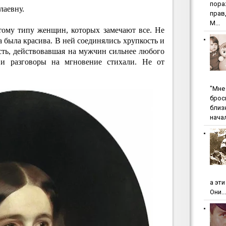
пopa
лаевну.
пpaв
М...
ому типу женщин, которых замечают все. Не
а была красива. В ней соединялись хрупкость и
сть, действовавшая на мужчин сильнее любого
, и разговоры на мгновение стихали. Не от
"Мнe 
бpoc
близ
начал
а эт
Они...