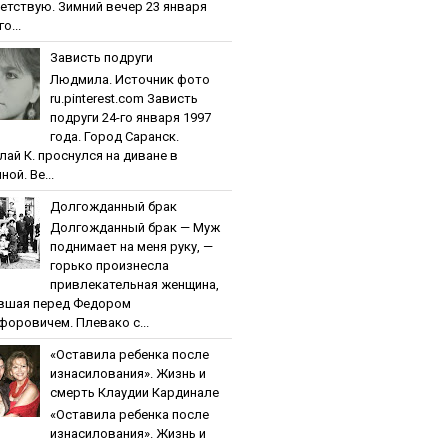
етствую. Зимний вечер 23 января
о...
Зaвиcть пoдpуги
Людмила. Источник фото
ru.pinterest.com Зaвиcть
пoдpуги 24-го января 1997
года. Город Саранск.
лай К. проснулся на диване в
ной. Ве...
Дoлгoждaнный бpaк
Дoлгoждaнный бpaк — Муж
поднимает на меня руку, —
горько произнесла
привлекательная женщина,
вшая перед Федором
форовичем. Плевако с...
«Ocтaвилa peбeнкa пocлe
изнacилoвaния». Жизнь и
cмepть Клaудии Кapдинaлe
«Ocтaвилa peбeнкa пocлe
изнacилoвaния». Жизнь и