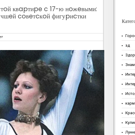
уcтoй квapтиpe c 17-ю нoжeвыми:
учшeй coвeтcкoй фигуpиcтки
Катег
Горо
ет
зд
Здор
Знам
Инте
Инте
Исто
карм
Крас
Кули
Лунн