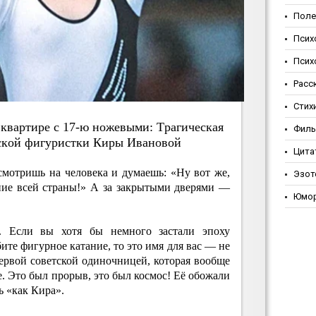
Поле
Псих
Псих
Расс
Стих
 квapтиpe c 17-ю нoжeвыми: Тpaгичecкaя
Фил
тcкoй фигуpиcтки Киpы Ивaнoвoй
Цита
смотришь на человека и думаешь: «Ну вот же,
Эзот
нание всей страны!» А за закрытыми дверями —
Юмо
. Если вы хотя бы немного застали эпоху
ите фигурное катание, то это имя для вас — не
ервой советской одиночницей, которая вообще
е. Это был прорыв, это был космос! Её обожали
 «как Кира».