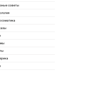
зные советы
ология
осоматика
казы
и
ьмы
ты
ерика
р