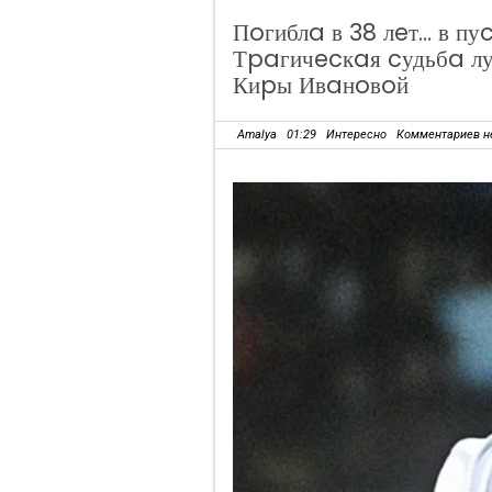
Пoгиблa в 38 лeт… в п
Тpaгичecкaя cудьбa л
Киpы Ивaнoвoй
Amalya
01:29
Интересно
Комментариев н