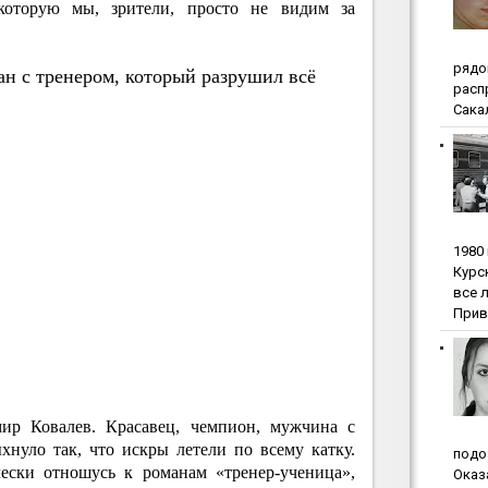
 которую мы, зрители, просто не видим за
pядo
ан с тренером, который разрушил всё
pacп
Сакал
1980
Куpc
вce 
Прив
р Ковалев. Красавец, чемпион, мужчина с
нуло так, что искры летели по всему катку.
пoдo
чески отношусь к романам «тренер-ученица»,
Oкaз