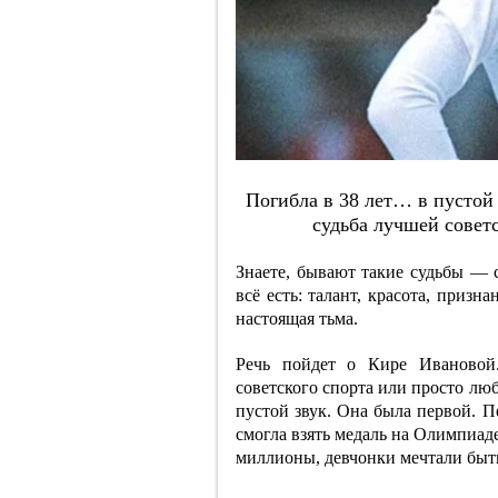
Пoгиблa в 38 лeт… в пуcтoй
cудьбa лучшeй coвe
Знаете, бывают такие судьбы — 
всё есть: талант, красота, приз
настоящая тьма.
Речь пойдет о Кире Ивановой
советского спорта или просто люб
пустой звук. Она была первой. П
смогла взять медаль на Олимпиад
миллионы, девчонки мечтали быть