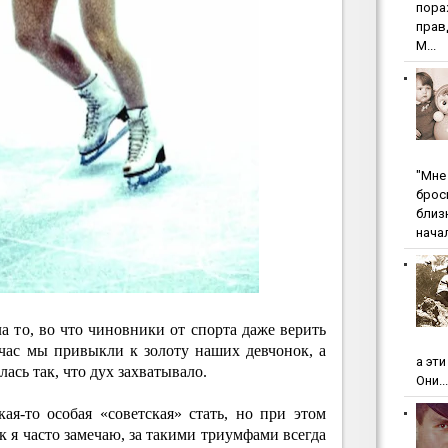
пopa
пpaв
М...
"Мнe 
бpoc
близ
начал
ла то, во что чиновники от спорта даже верить
йчас мы привыкли к золоту наших девчонок, а
а эт
лась так, что дух захватывало.
Они...
ая-то особая «советская» стать, но при этом
к я часто замечаю, за такими триумфами всегда