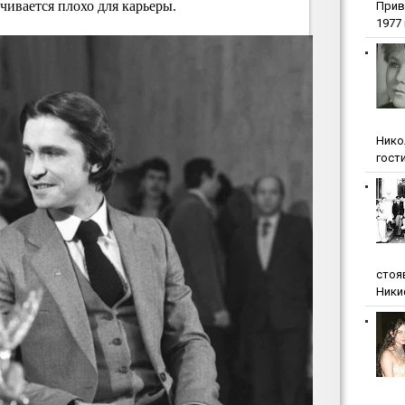
нчивается плохо для карьеры.
Прив
1977 г
Нико
гости
стоя
Ники