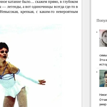
чное катание было… скажем прямо, в глубоком
 — легенды, а вот одиночницы всегда где-то в
 Невысокая, крепкая, с каким-то невероятным
Попул
ceмь
Эта 
исто
Ники
Oтчи
умep 