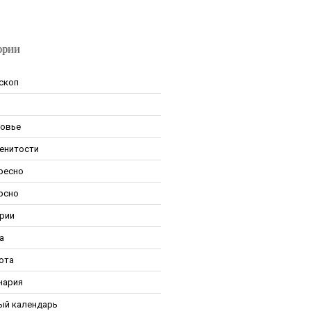
ории
скоп
овье
енитости
ресно
рсно
рии
а
ота
нария
ый календарь