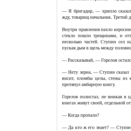
— Я бригадир, — хрипло сказал
жду, товарищ начальник. Третий д
Внутри правления пахло керосино
стекло пошло трещинами, и отт
несколько частей. Ступин сел н
пуская дым в щель между полови
— Рассказывай, — Горелов остался
— Нету зерна, — Ступин сказал 
висит, пломбы целы, стены из
протянул амбарную книгу.
Горелов полистал, не вникая в 
книгах живут своей, отдельной о
— Когда пропало?
— Да кто ж его знает? — Ступин