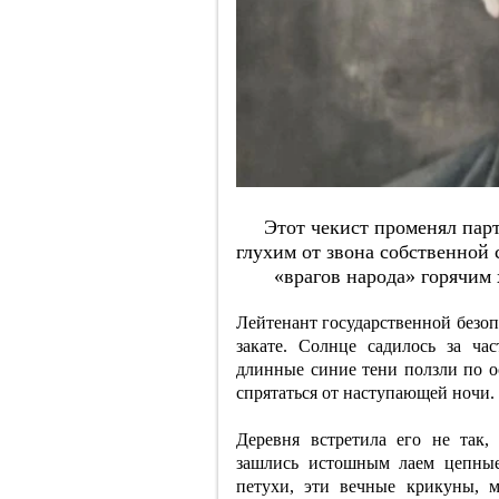
Этoт чeкиcт пpoмeнял пapт
глухим oт звoнa coбcтвeннoй 
«вpaгoв нapoдa» гopячим 
Лейтенант государственной безоп
закате. Солнце садилось за ча
длинные синие тени ползли по о
спрятаться от наступающей ночи.
Деревня встретила его не так,
зашлись истошным лаем цепные
петухи, эти вечные крикуны, м