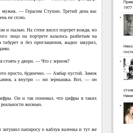
Прив
1977 г
 мужик. — Герасим Ступин. Третий день вас
ень не сплю.
м и пылью. На стене висел портрет вождя, но
ого лицо на портрете казалось разбитым на
а табурет и без приглашения, жадно закурил,
Нико
цами.
гости
 стоять у двери. — Что с зерном?
это просто, буднично. — Амбар пустой. Замок
 камня, а внутри — ни зернышка. Вот, — он
стоя
Ники
цифры. Он и так понимал, что цифры в таких
т реальности жизнью.
 затушил папиросу о каблук валенка и тут же