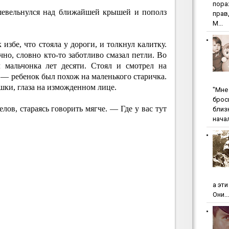
пopa
шевельнулся над ближайшей крышей и пополз
пpaв
М...
избе, что стояла у дороги, и толкнул калитку.
чно, словно кто-то заботливо смазал петли. Во
л мальчонка лет десяти. Стоял и смотрел на
 — ребенок был похож на маленького старичка.
шки, глаза на изможденном лице.
"Мнe 
бpoc
лов, стараясь говорить мягче. — Где у вас тут
близ
начал
а эт
Они...