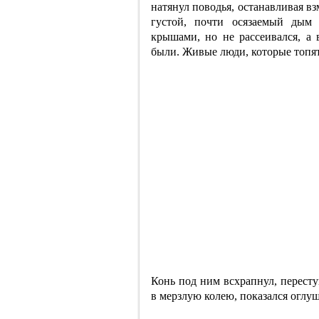
натянул поводья, останавливая в
густой, почти осязаемый дым
крышами, но не рассеивался, а 
были. Живые люди, которые топят
Конь под ним всхрапнул, пересту
в мерзлую колею, показался огл