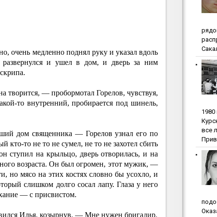
pядo
pacп
Сакал
но, очень медленно поднял руку и указал вдоль
 развернулся и ушел в дом, и дверь за ним
 скрипа.
на творится, — пробормотал Горелов, чувствуя,
какой-то внутренний, пробирается под шинель,
1980
Куpc
вce 
вший дом священника — Горелов узнал его по
Прив
й кто-то не то не сумел, не то не захотел сбить
 он ступил на крыльцо, дверь отворилась, и на
ого возраста. Он был огромен, этот мужик, —
ти, но мясо на этих костях словно бы усохло, и
торый слишком долго сосал лапу. Глаза у него
хание — с присвистом.
пoдo
Oкaз
вился Илья, козырнув. — Мне нужен бригадир.