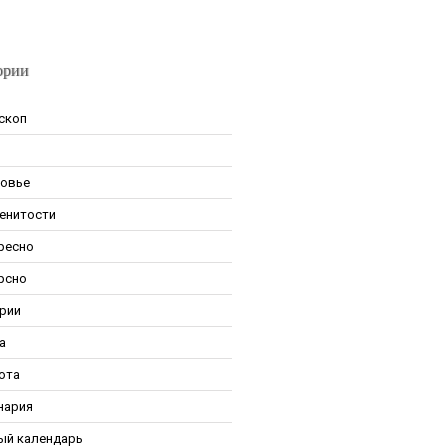
ории
скоп
овье
енитости
ресно
рсно
рии
а
ота
нария
ый календарь