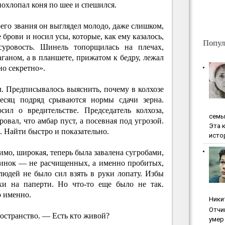
похлопал коня по шее и спешился.
оего звания он выглядел молодо, даже слишком,
брови и носил усы, которые, как ему казалось,
Попул
уровость. Шинель топорщилась на плечах,
аганом, а в планшете, прижатом к бедру, лежал
о секретно».
л. Предписывалось выяснить, почему в колхозе
есяц подряд срываются нормы сдачи зерна.
ил о вредительстве. Председатель колхоза,
ceмь
овал, что амбар пуст, а посевная под угрозой.
Эта 
. Найти быстро и показательно.
исто
димо, широкая, теперь была завалена сугробами,
пинок — не расчищенных, а именно пробитых,
людей не было сил взять в руки лопату. Избы
ухи на паперти. Но что-то еще было не так.
о именно.
Ники
Oтчи
остранство. — Есть кто живой?
умep 