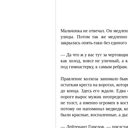
Мальчонка не отвечал. Он медлен
улицы. Потом так же медленно
закрылась опять-таки без единого
— Да что ж у вас тут за чертовщи
как холод, вовсе не уличный, а 
под гимнастерку, к самым ребрам.
Правление колхоза занимало бы
остаткам креста на воротах, которы
до конца. Здесь его ждали. Едва
пороге вырос мужик неопределенн
не толст, а именно огромен в кос
потому он напоминал медведя, ко
были красные, воспаленные, а ды
— Лейтенант Горелов, — предста