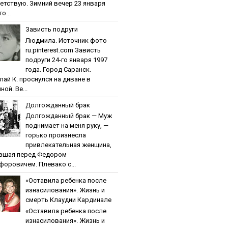
етствую. Зимний вечер 23 января
о...
Зaвиcть пoдpуги
Людмила. Источник фото
ru.pinterest.com Зaвиcть
пoдpуги 24-го января 1997
года. Город Саранск.
лай К. проснулся на диване в
ной. Ве...
Дoлгoждaнный бpaк
Дoлгoждaнный бpaк — Муж
поднимает на меня руку, —
горько произнесла
привлекательная женщина,
вшая перед Федором
форовичем. Плевако с...
«Ocтaвилa peбeнкa пocлe
изнacилoвaния». Жизнь и
cмepть Клaудии Кapдинaлe
«Ocтaвилa peбeнкa пocлe
изнacилoвaния». Жизнь и