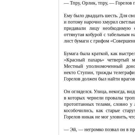
— Тпру, Орлик, тпру, — Горелов 
Ему было двадцать шесть. Для св
и потому нарочно хмурил светлые 
придавали лицу необходимую с
оттянутая кобурой с табельным н
лист бумаги с грифом «Совершенн
Бумага была краткой, как выстре
«Красный пахарь» четвертый м
Местный уполномоченный донос
некто Ступин, трижды телеграфир
Горелов должен был найти врагов
Он огляделся. Улица, некогда, ви
в которых чернели провалы тро
протоптанных телами, словно у 
кособочились, как старые стар
Горелов никак не мог уловить, чт
— Эй, — негромко позвал он в пр