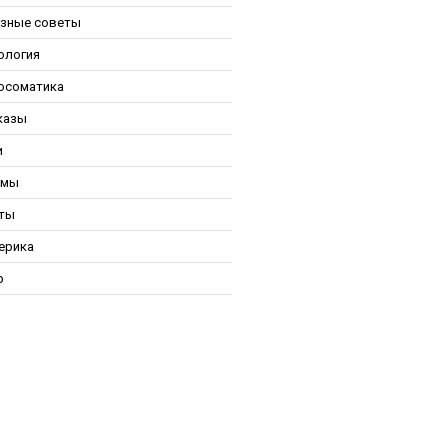
зные советы
ология
осоматика
казы
и
ьмы
ты
ерика
р