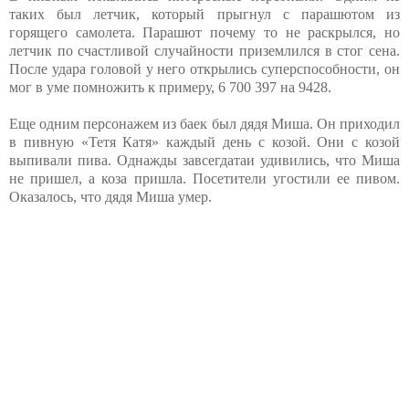
таких был летчик, который прыгнул с парашютом из
горящего самолета. Парашют почему то не раскрылся, но
летчик по счастливой случайности приземлился в стог сена.
После удара головой у него открылись суперспособности, он
мог в уме помножить к примеру, 6 700 397 на 9428.
Еще одним персонажем из баек был дядя Миша. Он приходил
в пивную «Тетя Катя» каждый день с козой. Они с козой
выпивали пива. Однажды завсегдатаи удивились, что Миша
не пришел, а коза пришла. Посетители угостили ее пивом.
Оказалось, что дядя Миша умер.