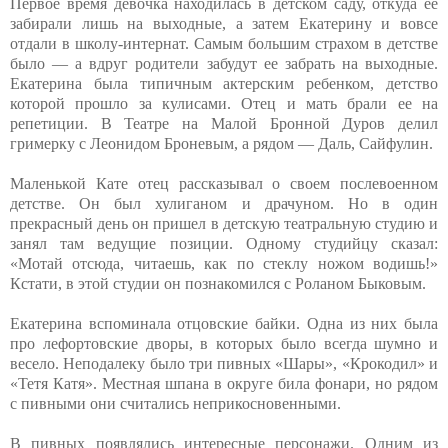
Первое время девочка находилась в детском саду, откуда ее
забирали лишь на выходные, а затем Екатерину и вовсе
отдали в школу-интернат. Самым большим страхом в детстве
было — а вдруг родители забудут ее забрать на выходные.
Екатерина была типичным актерским ребенком, детство
которой прошло за кулисами. Отец и мать брали ее на
репетиции. В Театре на Малой Бронной Дуров делил
гримерку с Леонидом Броневым, а рядом — Даль, Сайфулин.
Маленькой Кате отец рассказывал о своем послевоенном
детстве. Он был хулиганом и драчуном. Но в один
прекрасный день он пришел в детскую театральную студию и
занял там ведущие позиции. Одному студийцу сказал:
«Мотай отсюда, читаешь, как по стеклу ножом водишь!»
Кстати, в этой студии он познакомился с Роланом Быковым.
Екатерина вспоминала отцовские байки. Одна из них была
про лефортовские дворы, в которых было всегда шумно и
весело. Неподалеку было три пивных «Шары», «Крокодил» и
«Тетя Катя». Местная шпана в округе била фонари, но рядом
с пивными они считались неприкосновенными.
В пивных появлялись интересные персонажи. Одним из