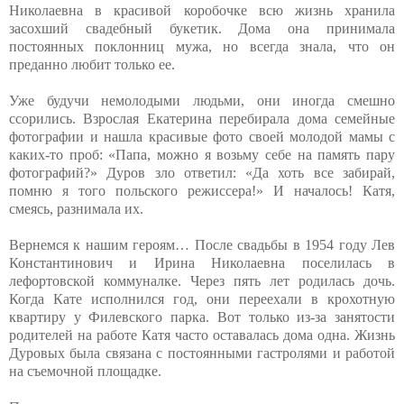
Николаевна в красивой коробочке всю жизнь хранила
засохший свадебный букетик. Дома она принимала
постоянных поклонниц мужа, но всегда знала, что он
преданно любит только ее.
Уже будучи немолодыми людьми, они иногда смешно
ссорились. Взрослая Екатерина перебирала дома семейные
фотографии и нашла красивые фото своей молодой мамы с
каких-то проб: «Папа, можно я возьму себе на память пару
фотографий?» Дуров зло ответил: «Да хоть все забирай,
помню я того польского режиссера!» И началось! Катя,
смеясь, разнимала их.
Вернемся к нашим героям… После свадьбы в 1954 году Лев
Константинович и Ирина Николаевна поселилась в
лефортовской коммуналке. Через пять лет родилась дочь.
Когда Кате исполнился год, они переехали в крохотную
квартиру у Филевского парка. Вот только из-за занятости
родителей на работе Катя часто оставалась дома одна. Жизнь
Дуровых была связана с постоянными гастролями и работой
на съемочной площадке.