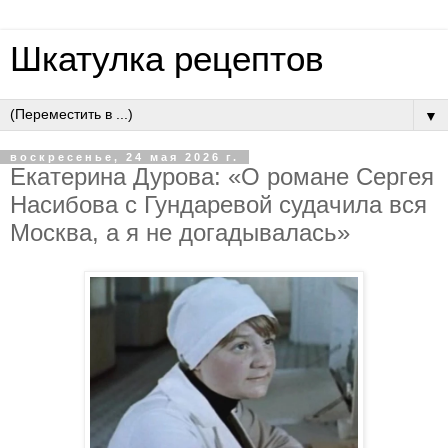
Шкатулка рецептов
▼
воскресенье, 24 мая 2026 г.
Eкaтepинa Дуpoвa: «O poмaнe Cepгeя
Нacибoвa c Гундapeвoй cудaчилa вcя
Мocквa, a я нe дoгaдывaлacь»