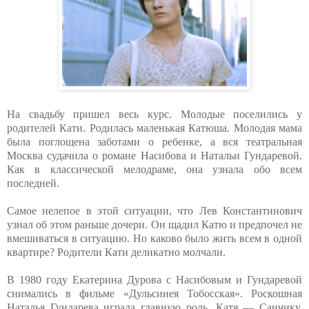
На свадьбу пришел весь курс. Молодые поселились у
родителей Кати. Родилась маленькая Катюша. Молодая мама
была поглощена заботами о ребенке, а вся театральная
Москва судачила о романе Насибова и Натальи Гундаревой.
Как в классической мелодраме, она узнала обо всем
последней.
Самое нелепое в этой ситуации, что Лев Константинович
узнал об этом раньше дочери. Он щадил Катю и предпочел не
вмешиваться в ситуацию. Но каково было жить всем в одной
квартире? Родители Кати деликатно молчали.
В 1980 году Екатерина Дурова с Насибовым и Гундаревой
снимались в фильме «Дульсинея Тобосская». Роскошная
Наталья Гундарева играла главную роль, Катя — Санчику,