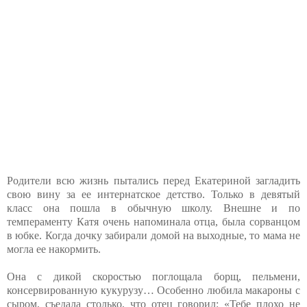
Родители всю жизнь пытались перед Екатериной загладить
свою вину за ее интернатское детство. Только в девятый
класс она пошла в обычную школу. Внешне и по
темпераменту Катя очень напоминала отца, была сорванцом
в юбке. Когда дочку забирали домой на выходные, то мама не
могла ее накормить.
Она с дикой скоростью поглощала борщ, пельмени,
консервированную кукурузу… Особенно любила макароны с
сыром, съедала столько, что отец говорил: «Тебе плохо не