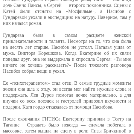
дочь Санчо Пансы, а Сергей — второго поклонника. Сцены с
Катей были отсняты на «Мосфильме», а Насибов с
Гундаревой уехали в экспедицию на натуру. Наверное, там у
них начался роман.
Гундарева была в самом расцвете женской
привлекательности и таланта. Несмотря на то, что она была
на десять лет старше, Насибов не устоял. Наталья ушла от
мужа, Виктора Корешкова. Когда Екатерине об их связи
поведал друг, она не выдержала и спросила Сергея: «Ты мне
ничего не хочешь рассказать?» После тяжелого разговора
Насибов собрал вещи и уехал.
Ее «психотерапевтом» стал отец. В самые трудные моменты
жизни она шла к отцу, он всегда мог найти нужные слова и
поддержать. Лев Дуров помогал дочке материально, а для
внучки со всех поездок и гастролей привозил вкусности и
подарки. Катя гордо отказалась от помощи Насибова.
После окончания ГИТИСа Екатерину приняли в Театр на
Таганке . Страдать было некогда — сначала побегала в
массовке, затем вышла на сцену в роли Лизы Бричкиной в