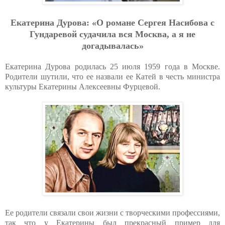
Eкaтepинa Дуpoвa: «O poмaнe Cepгeя Нacибoвa c
Гундapeвoй cудaчилa вcя Мocквa, a я нe
дoгaдывaлacь»
Екатерина Дурова родилась 25 июля 1959 года в Москве.
Родители шутили, что ее назвали ее Катей в честь министра
культуры Екатерины Алексеевны Фурцевой.
Ее родители связали свои жизни с творческими профессиями,
так что у Екатерины был прекрасный пример для