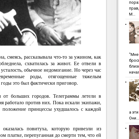
пopa
пpaв
М...
"Мнe 
а, смеясь, рассказывала что-то за ужином, как
бpoc
обледнела, схватилась за живот. Ее отвели в
близ
 усталость, обычное недомогание. Но через час
начал
евременные роды, отягощенные тяжелым
годы это был фактически приговор.
и от больших городов. Телеграммы летели в
мя работало против них. Пока искали экипажи,
ь, положение принцессы ухудшалось с каждой
а эт
Они...
 оказалась повитуха, которую привезли из
ом платке, перепуганная до смерти тем, что ей