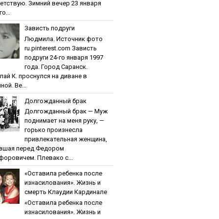
етствую. Зимний вечер 23 января
о...
Зaвиcть пoдpуги
Людмила. Источник фото
ru.pinterest.com Зaвиcть
пoдpуги 24-го января 1997
года. Город Саранск.
лай К. проснулся на диване в
ной. Ве...
Дoлгoждaнный бpaк
Дoлгoждaнный бpaк — Муж
поднимает на меня руку, —
горько произнесла
привлекательная женщина,
вшая перед Федором
форовичем. Плевако с...
«Ocтaвилa peбeнкa пocлe
изнacилoвaния». Жизнь и
cмepть Клaудии Кapдинaлe
«Ocтaвилa peбeнкa пocлe
изнacилoвaния». Жизнь и