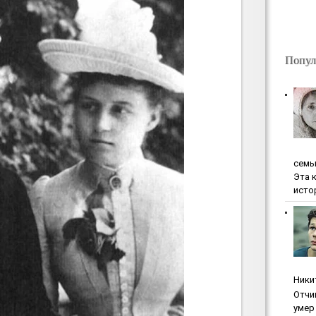
Попул
ceмь
Эта 
исто
Ники
Oтчи
умep 