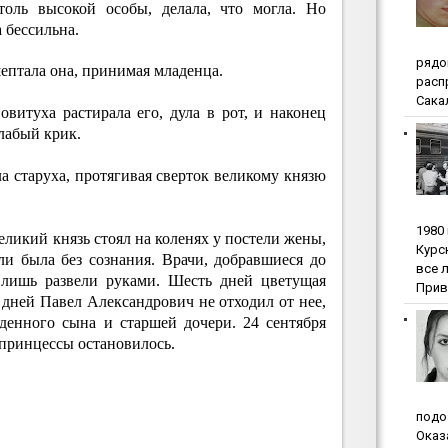
толь высокой особы, делала, что могла. Но
 бессильна.
pядo
ептала она, принимая младенца.
pacп
Сакал
витуха растирала его, дула в рот, и наконец
лабый крик.
 старуха, протягивая сверток великому князю
1980
еликий князь стоял на коленях у постели жены,
Куpc
и была без сознания. Врачи, добравшиеся до
вce 
, лишь развели руками. Шесть дней цветущая
Прив
 дней Павел Александрович не отходил от нее,
денного сына и старшей дочери. 24 сентября
 принцессы остановилось.
пoдo
Oкaз