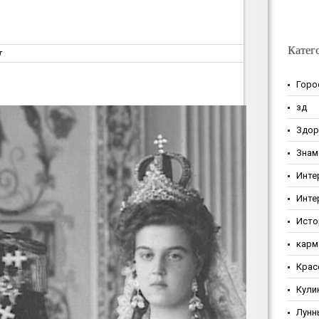
Катег
т
Горо
зд
Здор
Знам
Инте
Инте
Исто
карм
Крас
Кули
Лунн