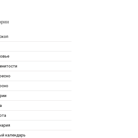
ории
скоп
овье
енитости
ресно
рсно
рии
а
ота
нария
ый календарь