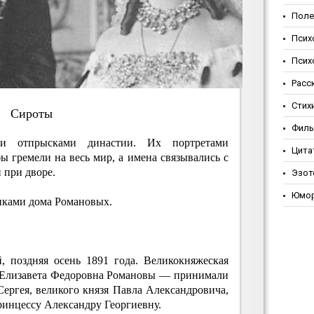
Поле
Псих
Псих
Расс
Стих
Cиpoты
Фил
 отпрысками династии. Их портретами
Цита
бы гремели на весь мир, а имена связывались с
 при дворе.
Эзот
Юмо
иками дома Романовых.
 поздняя осень 1891 года. Великокняжеская
 Елизавета Федоровна Романовы — принимали
Сергея, великого князя Павла Александровича,
ринцессу Александру Георгиевну.