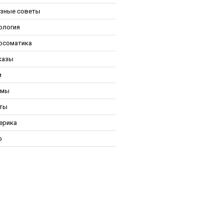
зные советы
ология
осоматика
казы
и
ьмы
ты
ерика
р