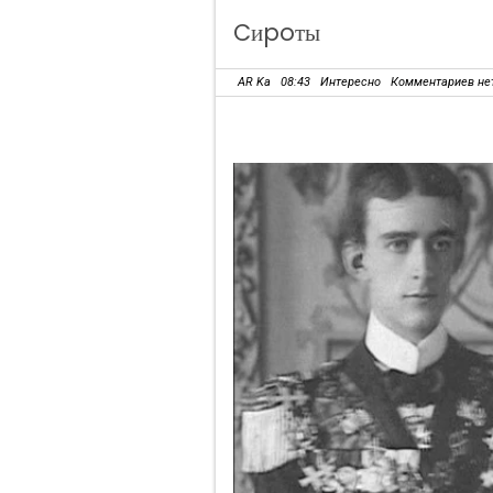
Cиpoты
AR Ka
08:43
Интересно
Комментариев не