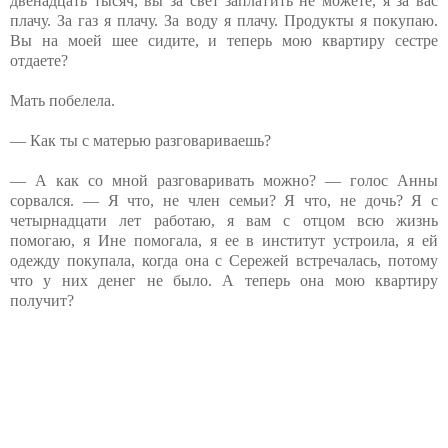
двенадцать тысяч, вы за свет заплатить не можете, я за вас
плачу. За газ я плачу. За воду я плачу. Продукты я покупаю.
Вы на моей шее сидите, и теперь мою квартиру сестре
отдаете?
Мать побелела.
— Как ты с матерью разговариваешь?
— А как со мной разговаривать можно? — голос Анны
сорвался. — Я что, не член семьи? Я что, не дочь? Я с
четырнадцати лет работаю, я вам с отцом всю жизнь
помогаю, я Ине помогала, я ее в институт устроила, я ей
одежду покупала, когда она с Сережей встречалась, потому
что у них денег не было. А теперь она мою квартиру
получит?