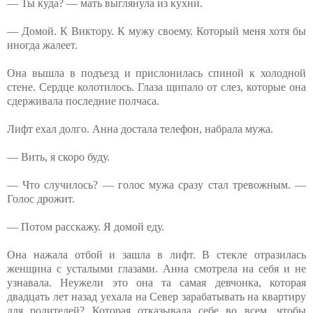
— Ты куда? — мать выглянула из кухни.
— Домой. К Виктору. К мужу своему. Который меня хотя бы
иногда жалеет.
Она вышла в подъезд и прислонилась спиной к холодной
стене. Сердце колотилось. Глаза щипало от слез, которые она
сдерживала последние полчаса.
Лифт ехал долго. Анна достала телефон, набрала мужа.
— Вить, я скоро буду.
— Что случилось? — голос мужа сразу стал тревожным. —
Голос дрожит.
— Потом расскажу. Я домой еду.
Она нажала отбой и зашла в лифт. В стекле отразилась
женщина с усталыми глазами. Анна смотрела на себя и не
узнавала. Неужели это она та самая девчонка, которая
двадцать лет назад уехала на Север зарабатывать на квартиру
для родителей? Которая отказывала себе во всем, чтобы