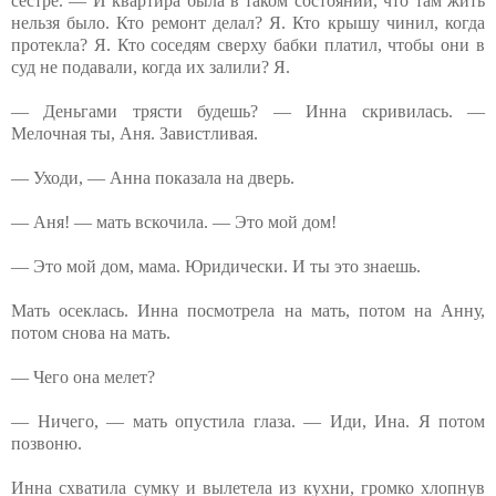
сестре. — И квартира была в таком состоянии, что там жить
нельзя было. Кто ремонт делал? Я. Кто крышу чинил, когда
протекла? Я. Кто соседям сверху бабки платил, чтобы они в
суд не подавали, когда их залили? Я.
— Деньгами трясти будешь? — Инна скривилась. —
Мелочная ты, Аня. Завистливая.
— Уходи, — Анна показала на дверь.
— Аня! — мать вскочила. — Это мой дом!
— Это мой дом, мама. Юридически. И ты это знаешь.
Мать осеклась. Инна посмотрела на мать, потом на Анну,
потом снова на мать.
— Чего она мелет?
— Ничего, — мать опустила глаза. — Иди, Ина. Я потом
позвоню.
Инна схватила сумку и вылетела из кухни, громко хлопнув