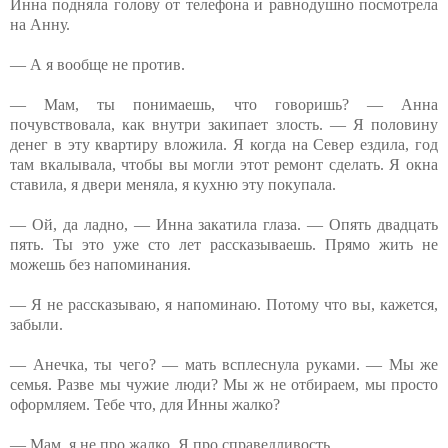
Инна подняла голову от телефона и равнодушно посмотрела
на Анну.
— А я вообще не против.
— Мам, ты понимаешь, что говоришь? — Анна
почувствовала, как внутри закипает злость. — Я половину
денег в эту квартиру вложила. Я когда на Север ездила, год
там вкалывала, чтобы вы могли этот ремонт сделать. Я окна
ставила, я двери меняла, я кухню эту покупала.
— Ой, да ладно, — Инна закатила глаза. — Опять двадцать
пять. Ты это уже сто лет рассказываешь. Прямо жить не
можешь без напоминания.
— Я не рассказываю, я напоминаю. Потому что вы, кажется,
забыли.
— Анечка, ты чего? — мать всплеснула руками. — Мы же
семья. Разве мы чужие люди? Мы ж не отбираем, мы просто
оформляем. Тебе что, для Инны жалко?
— Мам, я не про жалко. Я про справедливость.