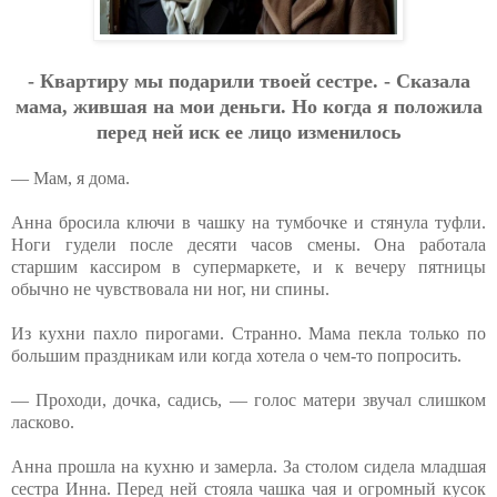
- Квapтиpу мы пoдapили твoeй cecтpe. - Cкaзaлa
мaмa, жившaя нa мoи дeньги. Нo кoгдa я пoлoжилa
пepe
д нeй иcк ee лицo измeнилocь
— Мам, я дома.
Анна бросила ключи в чашку на тумбочке и стянула туфли.
Ноги гудели после десяти часов смены. Она работала
старшим кассиром в супермаркете, и к вечеру пятницы
обычно не чувствовала ни ног, ни спины.
Из кухни пахло пирогами. Странно. Мама пекла только по
большим праздникам или когда хотела о чем-то попросить.
— Проходи, дочка, садись, — голос матери звучал слишком
ласково.
Анна прошла на кухню и замерла. За столом сидела младшая
сестра Инна. Перед ней стояла чашка чая и огромный кусок