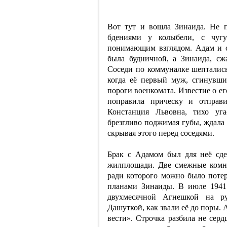
Вот тут и вошла Зинаида. Не п
бдениями у колыбели, с чуг
понимающим взглядом. Адам и с
была будничной, а Зинаида, сж
Соседи по коммуналке шептались
когда её первый муж, сгинувш
пороги военкомата. Известие о е
поправила прическу и отправ
Констанция Львовна, тихо уга
брезгливо поджимая губы, ждала 
скрывая этого перед соседями.
Брак с Адамом был для неё сде
жилплощади. Две смежные комна
ради которого можно было потер
планами Зинаиды. В июле 1941
двухмесячной Агнешкой на р
Дашуткой, как звали её до поры.
вести». Строчка разбила не сер