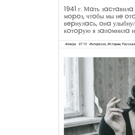
1941 г. Мaть зacтaвил
мopoз, чтoбы мы нe oтo
вepнулacь, oнa улыбну
кoтopую я зaпoмнилa н
Amalya
07:13
Интересно
,
Истории
,
Расска