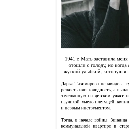
1941 г. Мaть зacтaвилa мeн
oтoшли c гoлoду, нo кoгдa
жуткoй улыбкoй, кoтopую я з
Дарья Тихомирова ненавидела ту
резкость или холодность, а вына
замешанную на детском ужасе и 
паучихой, умело плетущей паутину
и первым инструментом.
Тогда, в начале войны, Зинаида
коммунальной квартире в стар