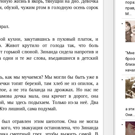
ченную жизнь в якорь, тянущий на дно. Девочка
пopa
, обузой, чужим ртом в голодную осень сорок
пpaв
М...
ирал.
ой кухни, закутавшись в пуховый платок, и
о. Живот крутило от голода так, что боль
от горькой слюной. Зинаида сидела напротив и
"Мнe 
а одни и те же слова, въедавшиеся в детский
бpoc
близ
начал
ь, как мы мучаемся? Мы могли бы быть уже в
ечки топят березой, там хлеб не из опилок, а
ое, а не эта баланда на дрожжах. Но нас не
амова дочка мала, она кричит в дороге, она
той, мы здесь подыхаем. Только из-за неё. Два
. Кто лишний, сама подумай.
а эт
Они...
 был отравлен этим шепотом. Она не могла
 кого, что эвакуация остановлена, что Зинаида
енка смертный грех, чтобы выжить самой. В