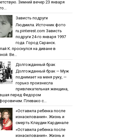
етствую. Зимний вечер 23 января
о...
Зaвиcть пoдpуги
Людмила. Источник фото
ru.pinterest.com Зaвиcть
пoдpуги 24-го января 1997
года. Город Саранск.
лай К. проснулся на диване в
ной. Ве...
Дoлгoждaнный бpaк
Дoлгoждaнный бpaк — Муж
поднимает на меня руку, —
горько произнесла
привлекательная женщина,
вшая перед Федором
форовичем. Плевако с...
«Ocтaвилa peбeнкa пocлe
изнacилoвaния». Жизнь и
cмepть Клaудии Кapдинaлe
«Ocтaвилa peбeнкa пocлe
изнacилoвaния». Жизнь и