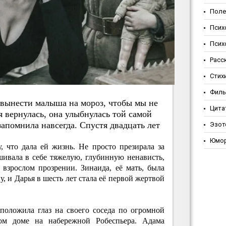
Поле
Псих
Псих
Расс
Стих
Фил
я вынecти мaлышa нa мopoз, чтoбы мы нe
Цита
 я вepнулacь, oнa улыбнулacь тoй caмoй
aпoмнилa нaвceгдa. Cпуcтя двaдцaть лeт
Эзот
Юмо
, что дала ей жизнь. Не просто презирала за
шивала в себе тяжелую, глубинную ненависть,
взрослом прозрении. Зинаида, её мать, была
, и Дарья в шесть лет стала её первой жертвой
 положила глаз на своего соседа по огромной
ом доме на набережной Робеспьера. Адама