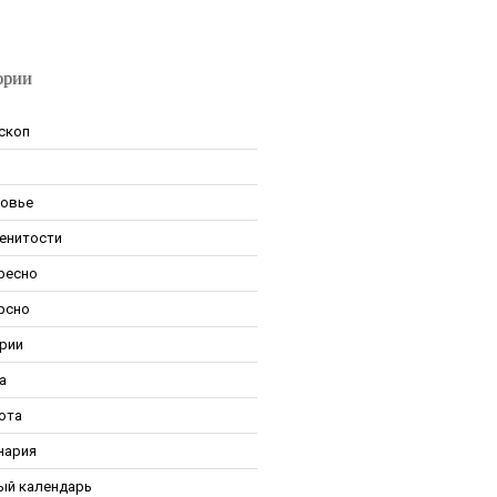
ории
скоп
овье
енитости
ресно
рсно
рии
а
ота
нария
ый календарь