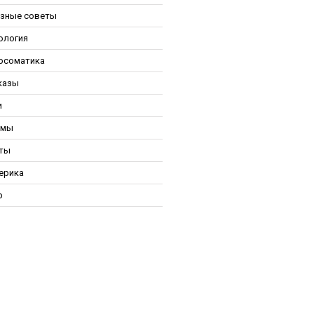
зные советы
ология
осоматика
казы
и
ьмы
ты
ерика
р