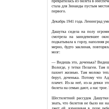
превратилась из билета в обеспе
стала для Зинаиды пустым местом
первого.
Декабрь 1941 года. Ленинград ум
Дашутка сидела на полу огромн
смотрела на заиндевевшее окн
подкатывала к горлу, наполняя р
мерно, будто заклиная, повторял
мозг:
— Видишь это, доченька? Видиш
Вологде, у тетки Пелагеи. Там п
пахнет жизнью. Там молоко тепл
берут, доченька. Потому что Ад
плачет. Из-за неё, из-за девки э
билета на семью дают, а нас трое
Шестилетний рассудок Дашутки
знать, что билетов не было ни на
лжет ей, взращивая в душе реб