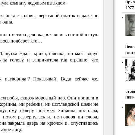
Прив
нула комнату ледяным взглядом.
1977 г
тягивая с головы шерстяной платок и даже не
 одна.
но ответила девочка, вжавшись спиной в стул.
 Авось подберет кто…
Нико
гости
ашутка ждала крика, шлепка, но мать вдруг
 за голову, и запричитала так страшно, что
 натворила!? Показывай! Веди сейчас же,
стоя
Ники
з сугробы, сквозь морозный пар. Они пришли в
корзины, ни ребенка, ни шотландской шали не
пустому скверу поземку. Зинаида постояла,
 потом развернулась и, не говоря ни слова,
она закрыла дверь на крючок и, опустившись
самое лицо: