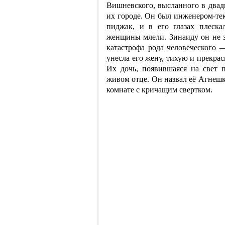
Вишневского, высланного в двад
их городе. Он был инженером-те
пиджак, и в его глазах плескал
женщины млели. Зинаиду он не за
катастрофа рода человеческого 
унесла его жену, тихую и прекра
Их дочь, появившаяся на свет 
живом отце. Он назвал её Агнешко
комнате с кричащим свертком.