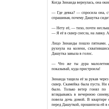
Когда Зинаида вернулась, она оки
— Где девка? — спросила она, с
спрашивая, почему Дашутка сидит
— Нету её, — тихо, почти неслыш
— Я её в сквер снесла, на лавку.
Лицо Зинаиды пошло пятнами. Д
рухнула на колени, схватившись
Дашутка завыла в голос.
— Что же ты дура малолетняя
показывай, куда пристроила!
Зинаида тащила её за рукав чере
сквер. Скамейка была пуста. Ни 
было. Только ветер гонял по 
вглядываясь в вечернюю синеву,
повела дочь домой. В квартире 
перед Дашуткой, прошипела ей в 