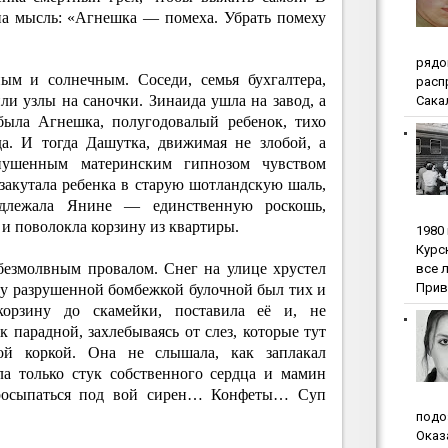
на мысль: «Агнешка — помеха. Убрать помеху
pядo
ым и солнечным. Соседи, семья бухгалтера,
pacп
ли узлы на саночки. Зинаида ушла на завод, а
Сакал
была Агнешка, полугодовалый ребенок, тихо
а. И тогда Дашутка, движимая не злобой, а
внушенным материнским гипнозом чувством
 закутала ребенка в старую шотландскую шаль,
адлежала Янине — единственную роскошь,
и поволокла корзину из квартиры.
1980
Куpc
безмолвным провалом. Снег на улице хрустел
вce 
Прив
 у разрушенной бомбежкой булочной был тих и
корзину до скамейки, поставила её и, не
к парадной, захлебываясь от слез, которые тут
ой коркой. Она не слышала, как заплакал
а только стук собственного сердца и мамин
просыпаться под вой сирен… Конфеты… Суп
пoдo
Oкaз