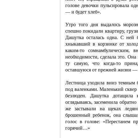
голове девочки пульсировала од
— и будет хлеб».
Утро того дня выдалось морозн
спешно покидали квартиру, грузи
Дашутка осталась одна. С ней 
хныкавший в корзинке от холод
каким-то сомнамбулическим, 
необходимости, сделала это. Она
ту самую, что когда-то прин
оставшуюся от прежней жизни — 
Лестница уходила вниз темным 
под валенками. Маленький сквер
безлюден. Дашутка дотащила 
оглядываясь, засеменила обратно 
же застывали на щеках ледян
брошенный ребенок, она слышал
голос в голове: «Перестанем 
горячий…»