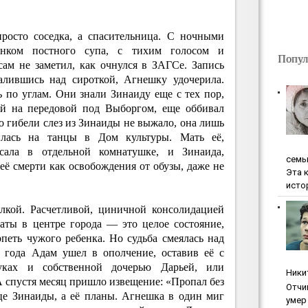
росто соседка, а спасительница. С ночными
унком постного супа, с тихим голосом и
Попул
ам не заметил, как очнулся в ЗАГСе. Запись
алившись над сироткой, Агнешку удочерила.
 по углам. Они знали Зинаиду еще с тех пор,
ий на передовой под Выборгом, еще оббивал
го гибели слез из Зинаиды не выжало, она лишь
илась на танцы в Дом культуры. Мать её,
сала в отдельной комнатушке, и Зинаида,
ceмь
её смерти как освобождения от обузы, даже не
Эта 
исто
лкой. Расчетливой, циничной консолидацией
ты в центре города — это целое состояние,
петь чужого ребенка. Но судьба смеялась над
 года Адам ушел в ополчение, оставив её с
уках и собственной дочерью Дарьей, или
Ники
 А спустя месяц пришло извещение: «Пропал без
Oтчи
дце Зинаиды, а её планы. Агнешка в один миг
умep 