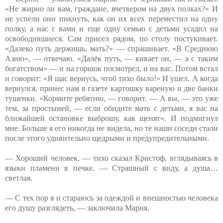
«Не жирно ли вам, граждане, вчетвером на двух полках?» И
не успели они пикнуть, как он их всех переместил на одну
полку, а нас с вами и еще одну семью с детьми усадил на
освободившиеся. Сам присел рядом, по столу постукивает.
«Далеко путь держишь, мать?» — спрашивает. «В Среднюю
Азию», — отвечаю. «Далёк путь, — кивает он, — а с таким
богатством» — и на горшок посмотрел, и на вас. Потом встал
и говорит: «Я щас вернусь, чтоб тихо было!» И ушел. А когда
вернулся, принес нам в газете картошку вареную и две банки
тушенки. «Кормите ребятню, — говорит. — А вы, — это уже
тем, за простыней, — если обидите мать с детьми, я вас на
ближайшей остановке выброшу, как щенят». И подмигнул
мне. Больше я его никогда не видела, но те наши соседи стали
после этого удивительно щедрыми и предупредительными.
— Хороший человек, — тихо сказал Кристоф, вглядываясь в
языки пламени в печке. — Страшный с виду, а душа…
светлая.
— С тех пор я и стараюсь за одеждой и внешностью человека
его душу разглядеть, — заключила Мария.