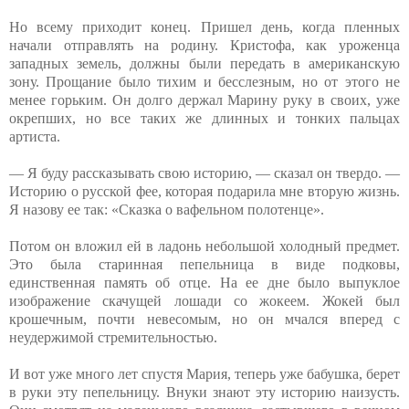
Но всему приходит конец. Пришел день, когда пленных
начали отправлять на родину. Кристофа, как уроженца
западных земель, должны были передать в американскую
зону. Прощание было тихим и бесслезным, но от этого не
менее горьким. Он долго держал Марину руку в своих, уже
окрепших, но все таких же длинных и тонких пальцах
артиста.
— Я буду рассказывать свою историю, — сказал он твердо. —
Историю о русской фее, которая подарила мне вторую жизнь.
Я назову ее так: «Сказка о вафельном полотенце».
Потом он вложил ей в ладонь небольшой холодный предмет.
Это была старинная пепельница в виде подковы,
единственная память об отце. На ее дне было выпуклое
изображение скачущей лошади со жокеем. Жокей был
крошечным, почти невесомым, но он мчался вперед с
неудержимой стремительностью.
И вот уже много лет спустя Мария, теперь уже бабушка, берет
в руки эту пепельницу. Внуки знают эту историю наизусть.