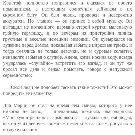
Кристоф полностью поправился и оказался не просто
помощником, а настоящим солнечным зайчиком в их
скромном быту. Он был ловок, проворен и невероятно
аккуратен. Но главное — он принес с собой музыку. Он
вытащил из потаенного кармана старой куртки маленькую
губную гармошку, и по вечерам из пристройки лились
грустные и веселые немецкие мелодии. Он кувыркался на
лужайке перед домом, показывая забытые цирковые трюки, и
тогда смеялись не только девочки, но и суровые солдаты,
ненадолго забывая о службе. Алена, когда носила воду, всегда
умудрялась «случайно» встретить его взгляд, и он тут же
бросал все дела и бежал помогать, говоря с напускной
серьезностью:
— Юной леди не подобает таскать такие тяжести! Это может
повредить ее изяществу.
Для Марии он стал на время тем сыном, которого у нее
никогда не было, — преданным, нежным, благодарным.
«Мой худой рыцарь с гармошкой», — думала она, наблюдая,
как он учит девочек сложным немецким глаголам, рисуя их в
воздухе пальцем.