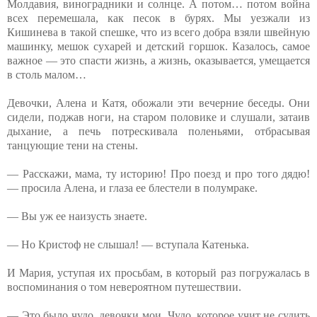
Молдавия, виноградники и солнце. А потом… потом война
всех перемешала, как песок в бурях. Мы уезжали из
Кишинева в такой спешке, что из всего добра взяли швейную
машинку, мешок сухарей и детский горшок. Казалось, самое
важное — это спасти жизнь, а жизнь, оказывается, умещается
в столь малом…
Девочки, Алена и Катя, обожали эти вечерние беседы. Они
сидели, поджав ноги, на старом половике и слушали, затаив
дыхание, а печь потрескивала поленьями, отбрасывая
танцующие тени на стены.
— Расскажи, мама, ту историю! Про поезд и про того дядю!
— просила Алена, и глаза ее блестели в полумраке.
— Вы уж ее наизусть знаете.
— Но Кристоф не слышал! — вступала Катенька.
И Мария, уступая их просьбам, в который раз погружалась в
воспоминания о том невероятном путешествии.
— Это было чудо, девочки мои. Чудо, которое учит не судить