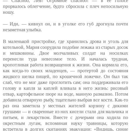
— Спасибо, Лев! Огромное спасибо! — в ее голосе
прорвалось облегчение, будто сбросила с плеч непосильную
ношу.
— Иди, — кивнул он, и в уголке его губ дрогнула почти
незаметная улыбка.
В маленькой пристройке, где хранились дрова и уголь для
котельной, Мария соорудила подобие лежака из старых досок
и мешковины. Двое молчаливых солдат на носилках
перенесли туда невесомое тело. И началась трудная,
кропотливая работа возвращения к жизни. Она кормила его,
как когда-то своих младенцев, — протертой до состояния
жидкого шелка пищей, по крошечной ложечке. Он был так
слаб, что не мог даже проглотить сам; она поддерживала его
голову и капля за каплей вливала в него жизнь: рисовый
отвар, картофельное пюре на воде, манную размазню. Потом
добавила отварную рыбу, тщательно выбрав все кости. Как-то
раз она заметила у местных жителей корзину с дикими
грушами — и сваренные из них кисели стали для мальчика и
питьем, и лекарством. Вместе с дочерьми она ходила по
окрестным лугам, вспоминая науку травницы, которую
встретила в долгих скитаниях эвакуации: «Видишь, синие