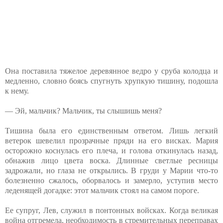
Она поставила тяжелое деревянное ведро у сруба колодца и
медленно, словно боясь спугнуть хрупкую тишину, подошла
к нему.
— Эй, мальчик? Мальчик, ты слышишь меня?
Тишина была его единственным ответом. Лишь легкий
ветерок шевелил прозрачные пряди на его висках. Мария
осторожно коснулась его плеча, и голова откинулась назад,
обнажив лицо цвета воска. Длинные светлые ресницы
задрожали, но глаза не открылись. В груди у Марии что-то
болезненно сжалось, оборвалось и замерло, уступив место
леденящей догадке: этот мальчик стоял на самом пороге.
Ее супруг, Лев, служил в понтонных войсках. Когда великая
война отгремела, необходимость в стремительных переправах