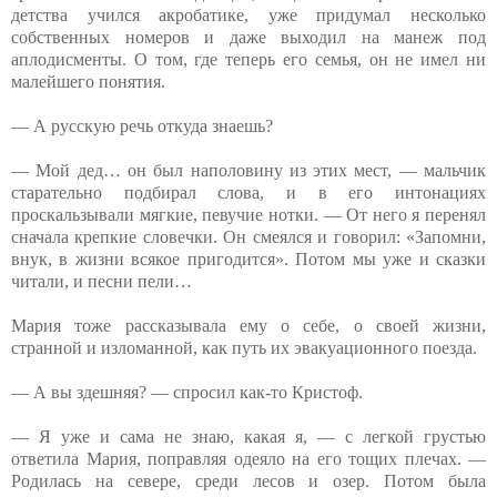
детства учился акробатике, уже придумал несколько
собственных номеров и даже выходил на манеж под
аплодисменты. О том, где теперь его семья, он не имел ни
малейшего понятия.
— А русскую речь откуда знаешь?
— Мой дед… он был наполовину из этих мест, — мальчик
старательно подбирал слова, и в его интонациях
проскальзывали мягкие, певучие нотки. — От него я перенял
сначала крепкие словечки. Он смеялся и говорил: «Запомни,
внук, в жизни всякое пригодится». Потом мы уже и сказки
читали, и песни пели…
Мария тоже рассказывала ему о себе, о своей жизни,
странной и изломанной, как путь их эвакуационного поезда.
— А вы здешняя? — спросил как-то Кристоф.
— Я уже и сама не знаю, какая я, — с легкой грустью
ответила Мария, поправляя одеяло на его тощих плечах. —
Родилась на севере, среди лесов и озер. Потом была