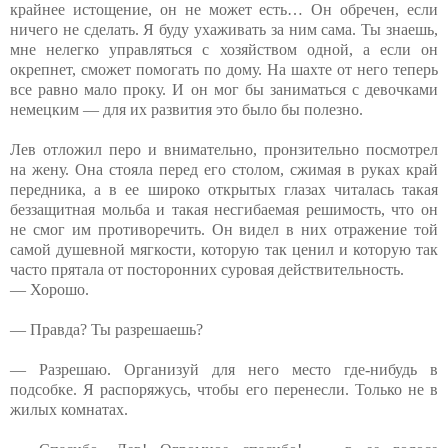
крайнее истощение, он не может есть… Он обречен, если
ничего не сделать. Я буду ухаживать за ним сама. Ты знаешь,
мне нелегко управляться с хозяйством одной, а если он
окрепнет, сможет помогать по дому. На шахте от него теперь
все равно мало проку. И он мог бы заниматься с девочками
немецким — для их развития это было бы полезно.
Лев отложил перо и внимательно, пронзительно посмотрел
на жену. Она стояла перед его столом, сжимая в руках край
передника, а в ее широко открытых глазах читалась такая
беззащитная мольба и такая несгибаемая решимость, что он
не смог им противоречить. Он видел в них отражение той
самой душевной мягкости, которую так ценил и которую так
часто прятала от посторонних суровая действительность.
— Хорошо.
— Правда? Ты разрешаешь?
— Разрешаю. Организуй для него место где-нибудь в
подсобке. Я распоряжусь, чтобы его перенесли. Только не в
жилых комнатах.