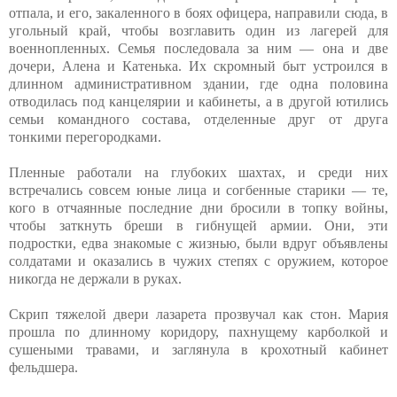
отпала, и его, закаленного в боях офицера, направили сюда, в
угольный край, чтобы возглавить один из лагерей для
военнопленных. Семья последовала за ним — она и две
дочери, Алена и Катенька. Их скромный быт устроился в
длинном административном здании, где одна половина
отводилась под канцелярии и кабинеты, а в другой ютились
семьи командного состава, отделенные друг от друга
тонкими перегородками.
Пленные работали на глубоких шахтах, и среди них
встречались совсем юные лица и согбенные старики — те,
кого в отчаянные последние дни бросили в топку войны,
чтобы заткнуть бреши в гибнущей армии. Они, эти
подростки, едва знакомые с жизнью, были вдруг объявлены
солдатами и оказались в чужих степях с оружием, которое
никогда не держали в руках.
Скрип тяжелой двери лазарета прозвучал как стон. Мария
прошла по длинному коридору, пахнущему карболкой и
сушеными травами, и заглянула в крохотный кабинет
фельдшера.