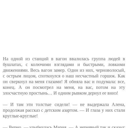
На одной из станций в вагон ввалилась группа людей в
бушлатах, с колючими взглядами и быстрыми, ловкими
движениями. Весь вагон замер. Один из них, черноволосый,
с острым лицом, споткнулся о наш несчастный горшок. Как
он сверкнул на меня глазами! Я обняла вас и подумала: все,
конец. А он посмотрел на меня, на вас, потом на эту
злосчастную простынь… И одним рывком дернул ее вниз!
— И там эти толстые сидели! — не выдержала Алена,
продолжая рассказ с детским азартом. — И глаза у них стали
круглые-круглые!
— Верно, — улыбнулась Мария. — А чернявый так и сказал: