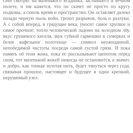
Они смотрят на маленького всадника, застывшего в вечном
полете, и им кажется, что он скачет не просто по кругу
подковы, а сквозь время и пространство. Он оставляет далеко
позади черную пыль войн, грохот разрывов, боль и разлуки.
А с собой вперед, в грядущие века, уносит самое хрупкое и
самое прочное: тепло человеческой ладони на холодном лбу,
вкус грушевого киселя, звук губной гармошки в сумерках и
белое вафельное полотенце — символ неожиданной,
непобедимой чистоты посреди самой густой грязи. И пока
память об этом жива, пока ее рассказывают шепотом перед
сном, тот маленький жокей никогда не остановится, а значит,
и добро, как тонкая золотая нить, будет тянуться через года,
связывая прошлое, настоящее и будущее в один крепкий,
нерушимый узел.