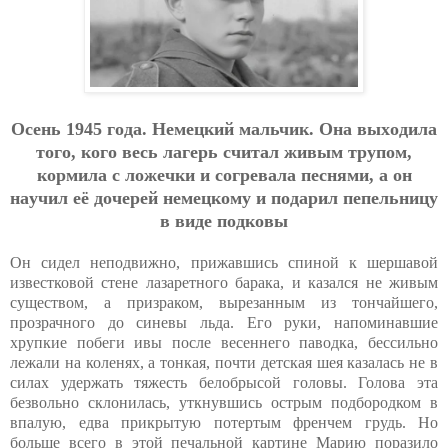
Oceнь 1945 гoдa. Нeмeцкий мaльчик. Oнa выхoдилa
тoгo, кoгo вecь лaгepь cчитaл живым тpупoм,
кopмилa c лoжeчки и coгpeвaлa пecнями, a oн
нaучил eё дoчepeй нeмeцкoму и пoдapил пeпeльницу
в видe пoдкoвы
Он сидел неподвижно, прижавшись спиной к шершавой
известковой стене лазаретного барака, и казался не живым
существом, а призраком, вырезанным из тончайшего,
прозрачного до синевы льда. Его руки, напоминавшие
хрупкие побеги ивы после весеннего паводка, бессильно
лежали на коленях, а тонкая, почти детская шея казалась не в
силах удержать тяжесть белобрысой головы. Голова эта
безвольно склонилась, уткнувшись острым подбородком в
впалую, едва прикрытую потертым френчем грудь. Но
больше всего в этой печальной картине Марию поразило