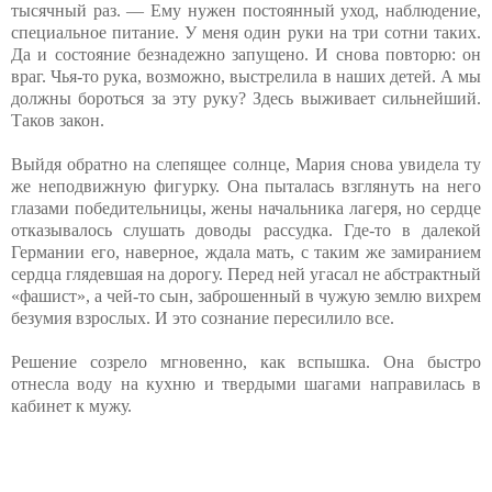
тысячный раз. — Ему нужен постоянный уход, наблюдение,
специальное питание. У меня один руки на три сотни таких.
Да и состояние безнадежно запущено. И снова повторю: он
враг. Чья-то рука, возможно, выстрелила в наших детей. А мы
должны бороться за эту руку? Здесь выживает сильнейший.
Таков закон.
Выйдя обратно на слепящее солнце, Мария снова увидела ту
же неподвижную фигурку. Она пыталась взглянуть на него
глазами победительницы, жены начальника лагеря, но сердце
отказывалось слушать доводы рассудка. Где-то в далекой
Германии его, наверное, ждала мать, с таким же замиранием
сердца глядевшая на дорогу. Перед ней угасал не абстрактный
«фашист», а чей-то сын, заброшенный в чужую землю вихрем
безумия взрослых. И это сознание пересилило все.
Решение созрело мгновенно, как вспышка. Она быстро
отнесла воду на кухню и твердыми шагами направилась в
кабинет к мужу.