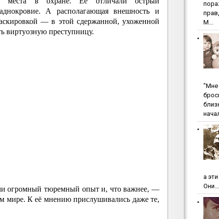
ые места в охране. Её отличали острый
пopa
аднокровие. А располагающая внешность и
пpaв
аскировкой — в этой сдержанной, ухоженной
М...
ть виртуозную преступницу.
"Мнe 
бpoc
близ
начал
а эт
Они...
ами огромный тюремный опыт и, что важнее, —
м мире. К её мнению прислушивались даже те,