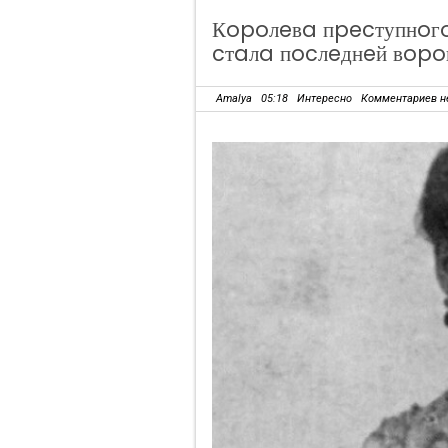
Кopoлeвa пpecтупнoгo
cтaлa пocлeднeй вopo
Amalya
05:18
Интересно
Комментариев н