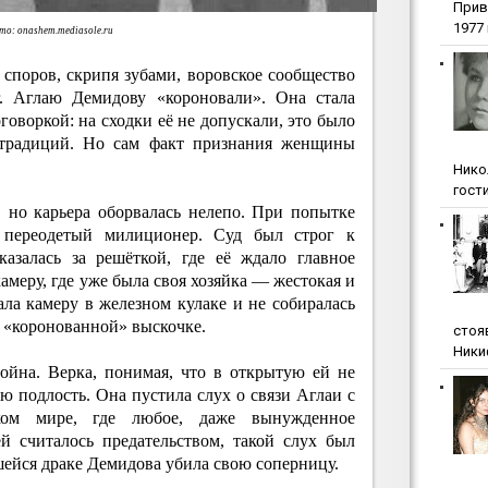
Прив
1977 г
о: onashem.mediasole.ru
х споров, скрипя зубами, воровское сообщество
. Аглаю Демидову «короновали». Она стала
оговоркой: на сходки её не допускали, это было
традиций. Но сам факт признания женщины
Нико
гости
, но карьера оборвалась нелепо. При попытке
переодетый милиционер. Суд был строг к
казалась за решёткой, где её ждало главное
амеру, где уже была своя хозяйка — жестокая и
ла камеру в железном кулаке и не собиралась
е «коронованной» выскочке.
стоя
Ники
ойна. Верка, понимая, что в открытую ей не
ю подлость. Она пустила слух о связи Аглаи с
ом мире, где любое, даже вынужденное
й считалось предательством, такой слух был
ейся драке Демидова убила свою соперницу.