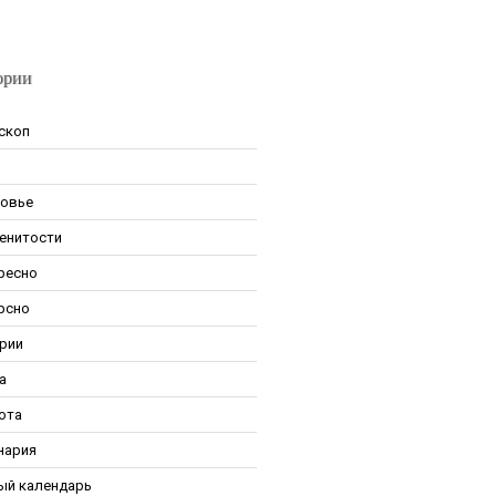
ории
скоп
овье
енитости
ресно
рсно
рии
а
ота
нария
ый календарь