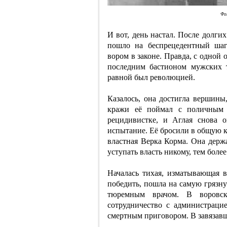
Фот
И вот, день настал. После долги
пошло на беспрецедентный шаг
вором в законе. Правда, с одной 
последним бастионом мужских 
равной был революцией.
Казалось, она достигла вершины
кражи её поймал с поличным 
рецидивистке, и Аглая снова о
испытание. Её бросили в общую к
властная Верка Корма. Она держа
уступать власть никому, тем боле
Началась тихая, изматывающая в
победить, пошла на самую грязну
тюремным врачом. В воровск
сотрудничество с администрацие
смертным приговором. В завязавш