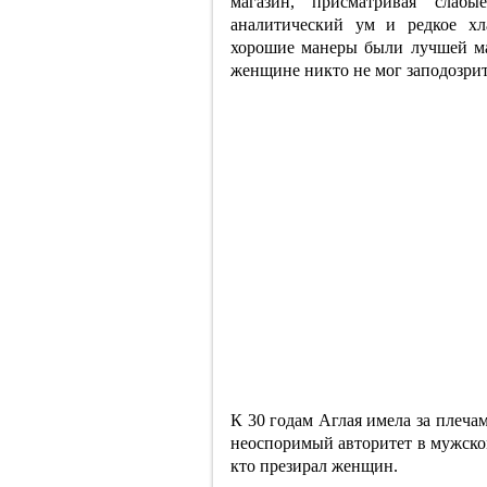
магазин, присматривая слаб
аналитический ум и редкое хл
хорошие манеры были лучшей м
женщине никто не мог заподозри
К 30 годам Аглая имела за плеч
неоспоримый авторитет в мужско
кто презирал женщин.