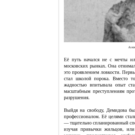
Аглая
Её путь начался не с мечты ил
московских рынках. Она отнимал
это проявлением ловкости. Первы
стал школой порока. Вместо т
жадностью впитывала опыт ста
масштабным преступлениям прот
разрушения.
Выйдя на свободу, Демидова бы
профессионалом. Её целями стал
— тщательно спланированный спек
изучая привычки жильцов, или