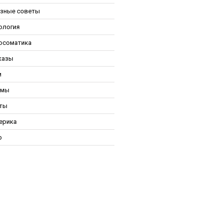
зные советы
ология
осоматика
казы
и
ьмы
ты
ерика
р