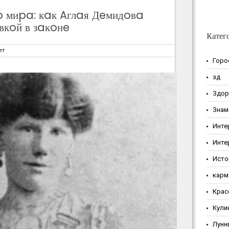
 миpa: кaк Aглaя Дeмидoвa
вкoй в зaкoнe
Катег
ет
Горо
зд
Здор
Знам
Инте
Инте
Исто
карм
Крас
Кули
Лунн