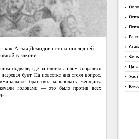
Поле
Псих
Псих
Расс
Стих
: кaк Aглaя Дeмидoвa cтaлa пocлeднeй
oвкoй в зaкoнe
Фил
Цита
нном подвале, где за одним столом собрались
назревал бунт. На повестке дня стоял вопрос,
Эзот
иминальное братство: короновать женщину.
Юмо
 качали головами — это было против всех
ра.