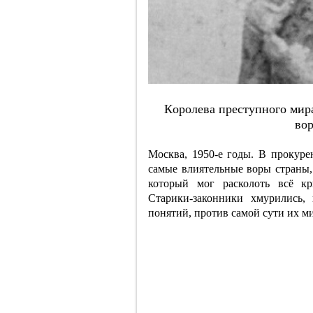
Кopoлeвa пpecтупнoгo миpa
вop
Москва, 1950-е годы. В прокуре
самые влиятельные воры страны, 
который мог расколоть всё кр
Старики-законники хмурились,
понятий, против самой сути их ми