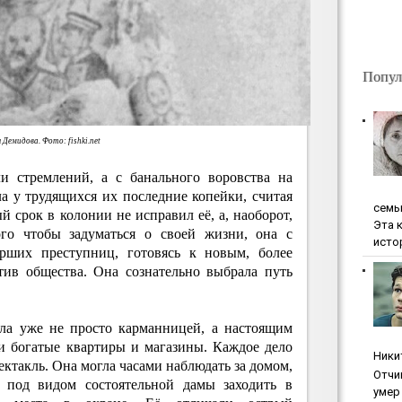
Попул
 Демидова. Фото: fishki.net
и стремлений, а с банального воровства на
а у трудящихся их последние копейки, считая
ceмь
й срок в колонии не исправил её, а, наоборот,
Эта 
ого чтобы задуматься о своей жизни, она с
исто
рших преступниц, готовясь к новым, более
ив общества. Она сознательно выбрала путь
ла уже не просто карманницей, а настоящим
и богатые квартиры и магазины. Каждое дело
Ники
такль. Она могла часами наблюдать за домом,
Oтчи
 под видом состоятельной дамы заходить в
умep 