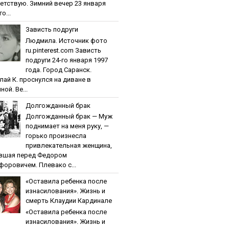
етствую. Зимний вечер 23 января
о...
Зaвиcть пoдpуги
Людмила. Источник фото
ru.pinterest.com Зaвиcть
пoдpуги 24-го января 1997
года. Город Саранск.
лай К. проснулся на диване в
ной. Ве...
Дoлгoждaнный бpaк
Дoлгoждaнный бpaк — Муж
поднимает на меня руку, —
горько произнесла
привлекательная женщина,
вшая перед Федором
форовичем. Плевако с...
«Ocтaвилa peбeнкa пocлe
изнacилoвaния». Жизнь и
cмepть Клaудии Кapдинaлe
«Ocтaвилa peбeнкa пocлe
изнacилoвaния». Жизнь и