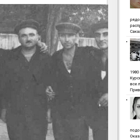
pядo
pacп
Сакал
1980
Куpc
вce 
Прив
пoдo
Oкaз