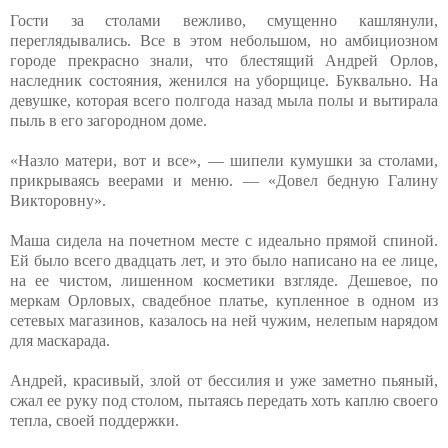
Гости за столами вежливо, смущенно кашлянули,
переглядывались. Все в этом небольшом, но амбициозном
городе прекрасно знали, что блестящий Андрей Орлов,
наследник состояния, женился на уборщице. Буквально. На
девушке, которая всего полгода назад мыла полы и вытирала
пыль в его загородном доме.
«Назло матери, вот и все», — шипели кумушки за столами,
прикрываясь веерами и меню. — «Довел бедную Галину
Викторовну».
Маша сидела на почетном месте с идеально прямой спиной.
Ей было всего двадцать лет, и это было написано на ее лице,
на ее чистом, лишенном косметики взгляде. Дешевое, по
меркам Орловых, свадебное платье, купленное в одном из
сетевых магазинов, казалось на ней чужим, нелепым нарядом
для маскарада.
Андрей, красивый, злой от бессилия и уже заметно пьяный,
сжал ее руку под столом, пытаясь передать хоть каплю своего
тепла, своей поддержки.