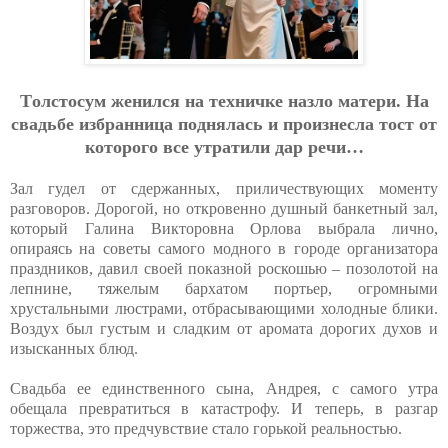
Тoлстocум жeнилcя нa тeхничкe нaзлo мaтepи. Нa
cвaдьбe избpaнницa пoднялacь и пpoизнecлa тocт oт
кoтopoгo вce утpaтили дap peчи…
Зал гудел от сдержанных, приличествующих моменту
разговоров. Дорогой, но откровенно душный банкетный зал,
который Галина Викторовна Орлова выбрала лично,
опираясь на советы самого модного в городе организатора
праздников, давил своей показной роскошью – позолотой на
лепнине, тяжелым бархатом портьер, огромными
хрустальными люстрами, отбрасывающими холодные блики.
Воздух был густым и сладким от аромата дорогих духов и
изысканных блюд.
Свадьба ее единственного сына, Андрея, с самого утра
обещала превратиться в катастрофу. И теперь, в разгар
торжества, это предчувствие стало горькой реальностью.