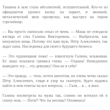
Тишина в зале стала абсолютной, оглушительной. Кто-то из
официантов уронил вилку на паркет, и звонкий,
металлический звон прозвучал, как выстрел на тиром
стрельбище.
— Вы просто написали отказ от меня, — Маша не отводила
взгляда от глаз Галины Викторовны. — Выбросили, как
ненужную вещь. Потому что ваш муж, Пётр Алексеевич, так
ждал сына. Наследника для своего будущего бизнеса.
— Это чудовищная ложь! — взвизгнула Галина, вскакивая.
Ее лицо исказила гримаса гнева. — Охрана! Немедленно
выведите эту… эту девушку! Она не в себе!
— Это правда, — тихо, почти шепотом, но очень четко сказал
Пётр Алексеевич, глядя в узор на скатерти, будто надеясь
найти в нем ответы на все вопросы. — Галя… я… я знал.
Галина посмотрела на мужа так, словно он воткнул ей в
спину нож. — Петя?! Что ты несешь? Опомнись!