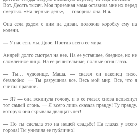
Вот. Десять тысяч. Моя приемная мама оставила мне их перед
смертью. «На черный день», — говорила она. И я.
Она села рядом с ним на диван, положив коробку ему на
колени.
— У нас есть мы. Двое. Против всего ее мира.
Андрей долго смотрел на нее. На ее уставшее, бледное, но не
сломленное лицо. На ее решительные, полные огня глаза.
— Ты… чудовище, Маша, — сказал он наконец тихо,
беззлобно. — Ты разрушила все. Весь мой мир. Все, что я
считал правдой.
— Я? — она вскинула голову, и в ее глазах снова вспыхнул
тот самый огонь. — Я всего лишь сказала правду! Ту правду,
которую она скрывала двадцать лет!
— Но ты сделала это на нашей свадьбе! На глазах у всего
города! Ты унизила ее публично!