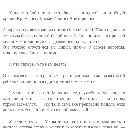
— У нас с тобой нет ничего общего. Ни одной капли общей
крови. Кроме нее. Кроме Галины Викторовны.
Андрей подошел и молча помог ей с молнией. Платье упало к
ее ногам бесформенной белой лужей. Она осталась в простой
белой комбинации, выглядывавшей из-под платья.
Он тяжело опустился на диван, прямо в своем дорогом,
мокром свадебном костюме.
— И что теперь? Что нам делать?
Он выглядел потерянным, растерянным, как маленький
ребенок, оставшийся один в незнакомом месте.
— У меня… ничего нет. Машина – ее, служебная. Квартира, в
которой я жил, – ее собственность. Работа… — он снова
горько засмеялся. — Ну, ты и сама все прекрасно поняла. Моя
должность была просто красивой вывеской.
— У меня есть… — Маша подошла к столу, открыла ящик и
достала оттуда старую жестяную коробку из-под печенья. —