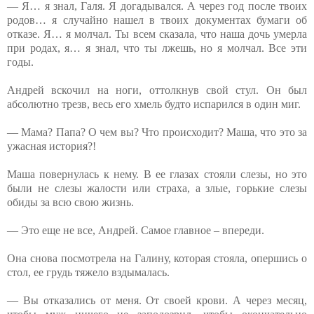
— Я… я знал, Галя. Я догадывался. А через год после твоих
родов… я случайно нашел в твоих документах бумаги об
отказе. Я… я молчал. Ты всем сказала, что наша дочь умерла
при родах, я… я знал, что ты лжешь, но я молчал. Все эти
годы.
Андрей вскочил на ноги, оттолкнув свой стул. Он был
абсолютно трезв, весь его хмель будто испарился в один миг.
— Мама? Папа? О чем вы? Что происходит? Маша, что это за
ужасная история?!
Маша повернулась к нему. В ее глазах стояли слезы, но это
были не слезы жалости или страха, а злые, горькие слезы
обиды за всю свою жизнь.
— Это еще не все, Андрей. Самое главное – впереди.
Она снова посмотрела на Галину, которая стояла, опершись о
стол, ее грудь тяжело вздымалась.
— Вы отказались от меня. От своей крови. А через месяц,