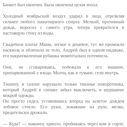
Банкет был окончен. Была окончена целая эпоха.
Холодный ноябрьский воздух ударил в лица, отрезвляя
сильнее любого нашатырного спирта. Мелкий, противный
дождь, моросил с самого утра, теперь превратился в
настоящую стену из воды.
Свадебное платье Маши, легкое и дешевое, тут же промокло
насквозь и облепило ее тело. Андрей был в одном пиджаке,
его накрахмаленная рубашка моментально потемнела.
Они, не сговариваясь, побежали к его машине,
припаркованной у входа. Молча, как в тумане, сели внутрь.
Тишину в салоне нарушало только тиканье поворотника,
который Андрей в спешке забыл выключить, и шуршание
мокрой одежды.
Он просто сидел, уставившись вперед на залитое дождем
лобовое стекло. Его руки, лежавшие на руле, мелко,
предательски дрожали.
— Куда? — наконец хрипло, пробиваясь через ком в горле,