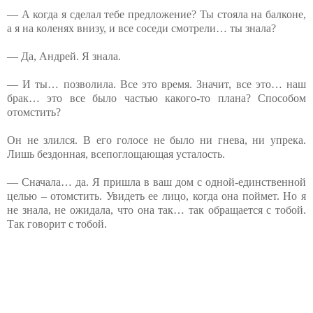
— А когда я сделал тебе предложение? Ты стояла на балконе,
а я на коленях внизу, и все соседи смотрели… ты знала?
— Да, Андрей. Я знала.
— И ты… позволила. Все это время. Значит, все это… наш
брак… это все было частью какого-то плана? Способом
отомстить?
Он не злился. В его голосе не было ни гнева, ни упрека.
Лишь бездонная, всепоглощающая усталость.
— Сначала… да. Я пришла в ваш дом с одной-единственной
целью – отомстить. Увидеть ее лицо, когда она поймет. Но я
не знала, не ожидала, что она так… так обращается с тобой.
Так говорит с тобой.