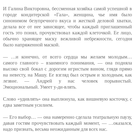
И Галина Викторовна, бессменная хозяйка самой успешной в
городе кондитерской «Гала», женщина, чье имя было
синонимом безупречного вкуса и жесткой деловой хватки,
делала все от нее зависящее, чтобы каждый приглашенный
гость это понял, прочувствовал каждой клеточкой. Ее лицо,
обычно хранящее маску вежливой небрежности, сегодня
было напряженной маской.
— …и конечно, от всего сердца мы желаем молодым…
самого главного – взаимного понимания, — она подняла
высоко свой бокал с дорогим игристым вином, глядя прямо
на невесту, на Машу. Ее взгляд был острым и холодным, как
лезвие. — Андрей у нас человек порывистый.
Эмоциональный. Умеет у-ди-влять.
Слово «удивлять» она выплюнула, как вишневую косточку, с
едва заметным усилием.
— Его выбор… — она намеренно сделала театральную паузу,
давая гостям прочувствовать каждый момент, — …оказался,
надо признать, весьма неожиданным для всех нас.