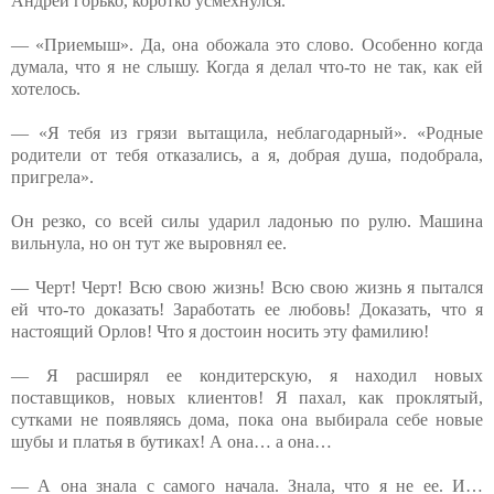
Андрей горько, коротко усмехнулся.
— «Приемыш». Да, она обожала это слово. Особенно когда
думала, что я не слышу. Когда я делал что-то не так, как ей
хотелось.
— «Я тебя из грязи вытащила, неблагодарный». «Родные
родители от тебя отказались, а я, добрая душа, подобрала,
пригрела».
Он резко, со всей силы ударил ладонью по рулю. Машина
вильнула, но он тут же выровнял ее.
— Черт! Черт! Всю свою жизнь! Всю свою жизнь я пытался
ей что-то доказать! Заработать ее любовь! Доказать, что я
настоящий Орлов! Что я достоин носить эту фамилию!
— Я расширял ее кондитерскую, я находил новых
поставщиков, новых клиентов! Я пахал, как проклятый,
сутками не появляясь дома, пока она выбирала себе новые
шубы и платья в бутиках! А она… а она…
— А она знала с самого начала. Знала, что я не ее. И…