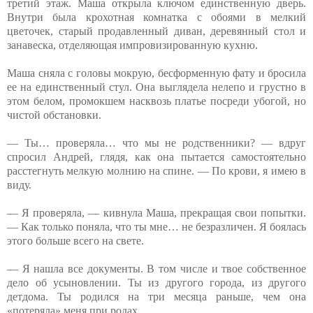
третий этаж. Маша открыла ключом единственную дверь.
Внутри была крохотная комнатка с обоями в мелкий
цветочек, старый продавленный диван, деревянный стол и
занавеска, отделяющая импровизированную кухню.
Маша сняла с головы мокрую, бесформенную фату и бросила
ее на единственный стул. Она выглядела нелепо и грустно в
этом белом, промокшем насквозь платье посреди убогой, но
чистой обстановки.
— Ты… проверяла… что мы не родственники? — вдруг
спросил Андрей, глядя, как она пытается самостоятельно
расстегнуть мелкую молнию на спине. — По крови, я имею в
виду.
— Я проверяла, — кивнула Маша, прекращая свои попытки.
— Как только поняла, что ты мне… не безразличен. Я боялась
этого больше всего на свете.
— Я нашла все документы. В том числе и твое собственное
дело об усыновлении. Ты из другого города, из другого
детдома. Ты родился на три месяца раньше, чем она
«потеряла» меня при родах.