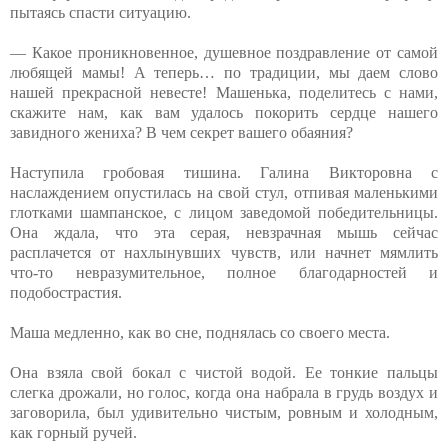
пытаясь спасти ситуацию.
— Какое проникновенное, душевное поздравление от самой
любящей мамы! А теперь… по традиции, мы даем слово
нашей прекрасной невесте! Машенька, поделитесь с нами,
скажите нам, как вам удалось покорить сердце нашего
завидного жениха? В чем секрет вашего обаяния?
Наступила гробовая тишина. Галина Викторовна с
наслаждением опустилась на свой стул, отпивая маленькими
глотками шампанское, с лицом заведомой победительницы.
Она ждала, что эта серая, невзрачная мышь сейчас
расплачется от нахлынувших чувств, или начнет мямлить
что-то невразумительное, полное благодарностей и
подобострастия.
Маша медленно, как во сне, поднялась со своего места.
Она взяла свой бокал с чистой водой. Ее тонкие пальцы
слегка дрожали, но голос, когда она набрала в грудь воздух и
заговорила, был удивительно чистым, ровным и холодным,
как горный ручей.