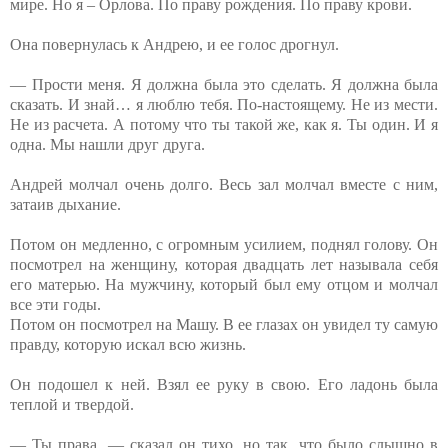
мире. Но я – Орлова. По праву рождения. По праву крови.
Она повернулась к Андрею, и ее голос дрогнул.
— Прости меня. Я должна была это сделать. Я должна была
сказать. И знай… я люблю тебя. По-настоящему. Не из мести.
Не из расчета. А потому что ты такой же, как я. Ты один. И я
одна. Мы нашли друг друга.
Андрей молчал очень долго. Весь зал молчал вместе с ним,
затаив дыхание.
Потом он медленно, с огромным усилием, поднял голову. Он
посмотрел на женщину, которая двадцать лет называла себя
его матерью. На мужчину, который был ему отцом и молчал
все эти годы.
Потом он посмотрел на Машу. В ее глазах он увидел ту самую
правду, которую искал всю жизнь.
Он подошел к ней. Взял ее руку в свою. Его ладонь была
теплой и твердой.
— Ты права, — сказал он тихо, но так, что было слышно в