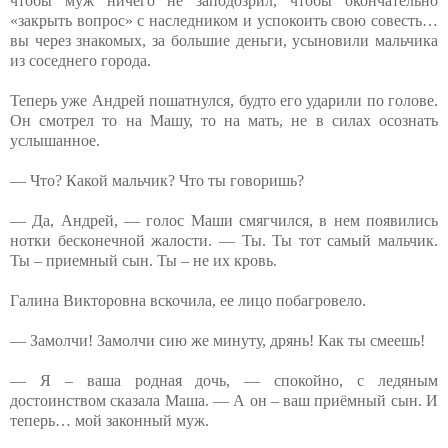
чтобы муж ничего не заподозрил, чтобы окончательно
«закрыть вопрос» с наследником и успокоить свою совесть…
вы через знакомых, за большие деньги, усыновили мальчика
из соседнего города.
Теперь уже Андрей пошатнулся, будто его ударили по голове.
Он смотрел то на Машу, то на мать, не в силах осознать
услышанное.
— Что? Какой мальчик? Что ты говоришь?
— Да, Андрей, — голос Маши смягчился, в нем появились
нотки бесконечной жалости. — Ты. Ты тот самый мальчик.
Ты – приемный сын. Ты – не их кровь.
Галина Викторовна вскочила, ее лицо побагровело.
— Замолчи! Замолчи сию же минуту, дрянь! Как ты смеешь!
— Я – ваша родная дочь, — спокойно, с ледяным
достоинством сказала Маша. — А он – ваш приёмный сын. И
теперь… мой законный муж.