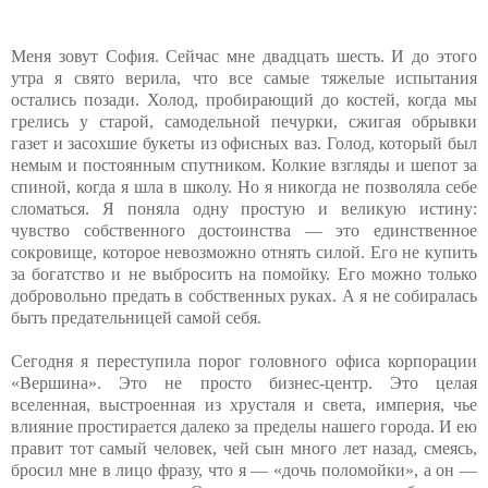
Меня зовут София. Сейчас мне двадцать шесть. И до этого
утра я свято верила, что все самые тяжелые испытания
остались позади. Холод, пробирающий до костей, когда мы
грелись у старой, самодельной печурки, сжигая обрывки
газет и засохшие букеты из офисных ваз. Голод, который был
немым и постоянным спутником. Колкие взгляды и шепот за
спиной, когда я шла в школу. Но я никогда не позволяла себе
сломаться. Я поняла одну простую и великую истину:
чувство собственного достоинства — это единственное
сокровище, которое невозможно отнять силой. Его не купить
за богатство и не выбросить на помойку. Его можно только
добровольно предать в собственных руках. А я не собиралась
быть предательницей самой себя.
Сегодня я переступила порог головного офиса корпорации
«Вершина». Это не просто бизнес-центр. Это целая
вселенная, выстроенная из хрусталя и света, империя, чье
влияние простирается далеко за пределы нашего города. И ею
правит тот самый человек, чей сын много лет назад, смеясь,
бросил мне в лицо фразу, что я — «дочь поломойки», а он —