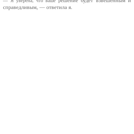
ешение будет взвешенным и
— Я уверена, что ваше р
справедливым, — ответила я.