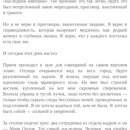
«наследник империи». Он произнес это так легко, будто это
был непреложный закон мироздания, приговор, высеченный
в граните.
Но я не верю в приговоры, вынесенные людьми. Я верю в
справедливость, которая вызревает медленно, как редкий
жемчуг в глубинах океана. Я верю, что у каждого поступка
есть свое эхо.
И сегодня этот день настал.
Прием проходил в зале для совещаний на самом верхнем
этаже. Отсюда открывался вид на весь город, будто
разложенный на ладони. Я вошла, ощущая под ногами
идеальную гладь мраморного пола. На мне был строгий
костюм, купленный на все мои скромные сбережения.
Волосы убраны в тугой пучок, лицо почти без косметики —
только чтобы скрыть следы бессонных ночей, проведенных за
подготовкой. Я не хотела казаться той, кем не была. Я хотела
быть собой — сильной и уверенной.
За столом сидели трое: два сотрудника из отдела кадров и он
— Марк Орлов. Тот самый наследник. Человек, чья улыбка