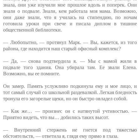
знала, они уже изучили мое прошлое вдоль и поперек. Они
знали о подвале. Знали, кем работала моя мама. Возможно,
они даже знали, что я училась на стипендию, по ночам
готовила уроки при свече и писала диплом в тишине
общественной библиотеки.
— Любопытно, — протянул Марк. — Вы, кажется, из того
района, где находится наш старый офисный комплекс?
— Да, — снова подтвердила я. — Мы с мамой жили в
подвале того здания. Она убирала там. Ее звали Елена.
Возможно, вы ее помните.
Он замер. Память услужливо подкинула ему и мое лицо, и
тот самый случай со школьной раздевалкой. Легкая бледность
тронула его загорелые щеки, но он быстро овладел собой.
— Как же… — произнес он с натянутой учтивостью. —
Приятно видеть, что вы… добились таких высот.
— Внутренний стержень не гнется под тяжестью
обстоятельств, — ответила я, глядя ему прямо в глаза.