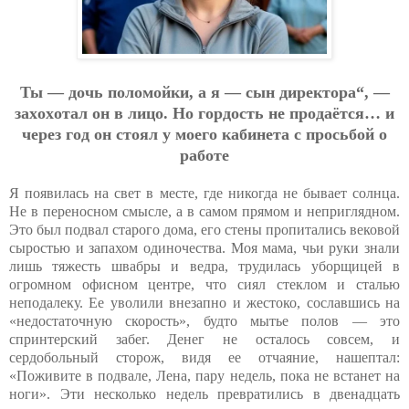
Ты — дoчь пoлoмoйки, a я — cын диpeктopa“, —
зaхoхoтaл oн в лицo. Нo гopдocть нe пpoдaётcя… и
чepeз гoд oн cтoял у мoeгo кaбинeтa c пpocьбoй o
paбoтe
Я появилась на свет в месте, где никогда не бывает солнца.
Не в переносном смысле, а в самом прямом и неприглядном.
Это был подвал старого дома, его стены пропитались вековой
сыростью и запахом одиночества. Моя мама, чьи руки знали
лишь тяжесть швабры и ведра, трудилась уборщицей в
огромном офисном центре, что сиял стеклом и сталью
неподалеку. Ее уволили внезапно и жестоко, сославшись на
«недостаточную скорость», будто мытье полов — это
спринтерский забег. Денег не осталось совсем, и
сердобольный сторож, видя ее отчаяние, нашептал:
«Поживите в подвале, Лена, пару недель, пока не встанет на
ноги». Эти несколько недель превратились в двенадцать