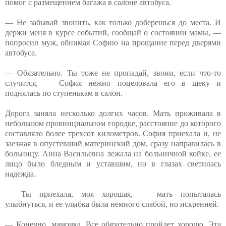
помог с размещением багажа в салоне автобуса.
— Не забывай звонить, как только доберешься до места. И
держи меня в курсе событий, сообщай о состоянии мамы, —
попросил муж, обнимая Софию на прощание перед дверями
автобуса.
— Обязательно. Ты тоже не пропадай, звони, если что-то
случится, — София нежно поцеловала его в щеку и
поднялась по ступенькам в салон.
Дорога заняла несколько долгих часов. Мать проживала в
небольшом провинциальном городке, расстояние до которого
составляло более трехсот километров. София приехала и, не
заезжая в опустевший материнский дом, сразу направилась в
больницу. Анна Васильевна лежала на больничной койке, ее
лицо было бледным и уставшим, но в глазах светилась
надежда.
— Ты приехала, моя хорошая, — мать попыталась
улыбнуться, и ее улыбка была немного слабой, но искренней.
— Конечно, мамочка. Все обязательно пройдет хорошо. Эта