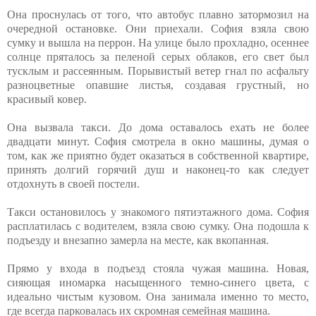
Она проснулась от того, что автобус плавно затормозил на
очередной остановке. Они приехали. София взяла свою
сумку и вышла на перрон. На улице было прохладно, осеннее
солнце пряталось за пеленой серых облаков, его свет был
тусклым и рассеянным. Порывистый ветер гнал по асфальту
разноцветные опавшие листья, создавая грустный, но
красивый ковер.
Она вызвала такси. До дома оставалось ехать не более
двадцати минут. София смотрела в окно машины, думая о
том, как же приятно будет оказаться в собственной квартире,
принять долгий горячий душ и наконец-то как следует
отдохнуть в своей постели.
Такси остановилось у знакомого пятиэтажного дома. София
расплатилась с водителем, взяла свою сумку. Она подошла к
подъезду и внезапно замерла на месте, как вкопанная.
Прямо у входа в подъезд стояла чужая машина. Новая,
сияющая иномарка насыщенного темно-синего цвета, с
идеально чистым кузовом. Она занимала именно то место,
где всегда парковалась их скромная семейная машина.