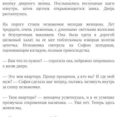
кнопку дверного звонка. Послышались неспешные шаги
изнутри, затем щелчок открывающегося замка. Дверь
распахнулась.
На пороге стояла незнакомая молодая женщина. Лет
тридцати, очень ухоженная, с длинными светлыми волосами
и безупречным макияжем. Она была одета в дорогой
шелковый халат, на ее шее поблескивала изящная золотая
цепочка. Незнакомка смотрела на Софию холодным,
оценивающим взглядом, полным превосходства.
— Вам что-то нужно? — спросила она, небрежно оперевшись
о косяк двери.
— Это моя квартира. Прошу прощения, а кто вы? И где мой
муж? — София сделала шаг вперед, пытаясь заглянуть внутрь
за спину незнакомки.
— Твоя квартира? — женщина усмехнулась, и в ее усмешке
прозвучала откровенная насмешка. — Уже нет. Теперь здесь
живем мы.