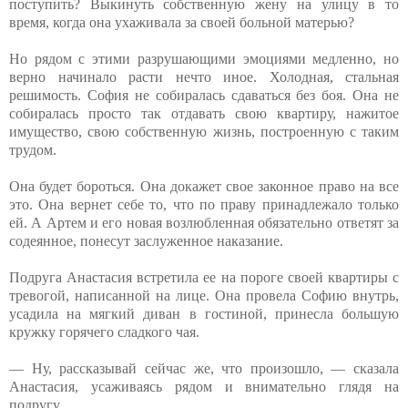
поступить? Выкинуть собственную жену на улицу в то
время, когда она ухаживала за своей больной матерью?
Но рядом с этими разрушающими эмоциями медленно, но
верно начинало расти нечто иное. Холодная, стальная
решимость. София не собиралась сдаваться без боя. Она не
собиралась просто так отдавать свою квартиру, нажитое
имущество, свою собственную жизнь, построенную с таким
трудом.
Она будет бороться. Она докажет свое законное право на все
это. Она вернет себе то, что по праву принадлежало только
ей. А Артем и его новая возлюбленная обязательно ответят за
содеянное, понесут заслуженное наказание.
Подруга Анастасия встретила ее на пороге своей квартиры с
тревогой, написанной на лице. Она провела Софию внутрь,
усадила на мягкий диван в гостиной, принесла большую
кружку горячего сладкого чая.
— Ну, рассказывай сейчас же, что произошло, — сказала
Анастасия, усаживаясь рядом и внимательно глядя на
подругу.