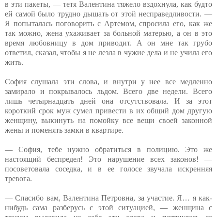
в эти пакеты, — тетя Валентина тяжело вздохнула, как будто
ей самой было трудно дышать от этой несправедливости. —
Я попыталась поговорить с Артемом, спросила его, как же
так можно, жена ухаживает за больной матерью, а он в это
время любовницу в дом приводит. А он мне так грубо
ответил, сказал, чтобы я не лезла в чужие дела и не учила его
жить.
София слушала эти слова, и внутри у нее все медленно
замирало и покрывалось льдом. Всего две недели. Всего
лишь четырнадцать дней она отсутствовала. И за этот
короткий срок муж сумел привести в их общий дом другую
женщину, выкинуть на помойку все вещи своей законной
жены и поменять замки в квартире.
— София, тебе нужно обратиться в полицию. Это же
настоящий беспредел! Это нарушение всех законов! —
посоветовала соседка, и в ее голосе звучала искренняя
тревога.
— Спасибо вам, Валентина Петровна, за участие. Я… я как-
нибудь сама разберусь с этой ситуацией, — женщина с