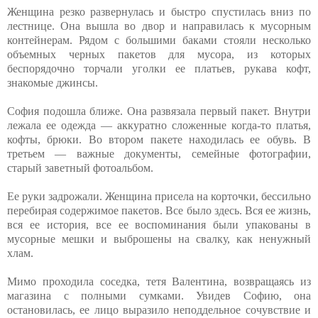
Женщина резко развернулась и быстро спустилась вниз по
лестнице. Она вышла во двор и направилась к мусорным
контейнерам. Рядом с большими баками стояли несколько
объемных черных пакетов для мусора, из которых
беспорядочно торчали уголки ее платьев, рукава кофт,
знакомые джинсы.
София подошла ближе. Она развязала первый пакет. Внутри
лежала ее одежда — аккуратно сложенные когда-то платья,
кофты, брюки. Во втором пакете находилась ее обувь. В
третьем — важные документы, семейные фотографии,
старый заветный фотоальбом.
Ее руки задрожали. Женщина присела на корточки, бессильно
перебирая содержимое пакетов. Все было здесь. Вся ее жизнь,
вся ее история, все ее воспоминания были упакованы в
мусорные мешки и выброшены на свалку, как ненужный
хлам.
Мимо проходила соседка, тетя Валентина, возвращаясь из
магазина с полными сумками. Увидев Софию, она
остановилась, ее лицо выразило неподдельное сочувствие и