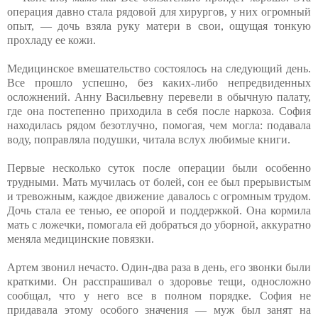
операция давно стала рядовой для хирургов, у них огромный
опыт, — дочь взяла руку матери в свои, ощущая тонкую
прохладу ее кожи.
Медицинское вмешательство состоялось на следующий день.
Все прошло успешно, без каких-либо непредвиденных
осложнений. Анну Васильевну перевели в обычную палату,
где она постепенно приходила в себя после наркоза. София
находилась рядом безотлучно, помогая, чем могла: подавала
воду, поправляла подушки, читала вслух любимые книги.
Первые несколько суток после операции были особенно
трудными. Мать мучилась от болей, сон ее был прерывистым
и тревожным, каждое движение давалось с огромным трудом.
Дочь стала ее тенью, ее опорой и поддержкой. Она кормила
мать с ложечки, помогала ей добраться до уборной, аккуратно
меняла медицинские повязки.
Артем звонил нечасто. Один-два раза в день, его звонки были
краткими. Он расспрашивал о здоровье тещи, односложно
сообщал, что у него все в полном порядке. София не
придавала этому особого значения — муж был занят на