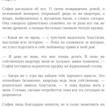
София рассказала ей все. О своем возвращении домой, о
незнакомой женщине, открывшей дверь ее же квартиры, о
вещах, выброшенных к мусорным бакам, о словах соседки.
Она говорила удивительно спокойно, но ее руки все так же
мелко дрожали, а пальцы бессильно сжимали теплую кружку.
— Какая же он мразь, — с чувством выдохнула Анастасия,
выслушав всю историю. — Пока ты ухаживала за матерью,
он успел подселить к себе любовницу прямо в твой дом.
— Я даже не знаю, что мне теперь делать. В свою же
собственную квартиру меня не пускают, замки поменяли, —
София поставила недопитую кружку на журнальный столик.
— Завтра же с утра мы найдем тебе хорошего юриста. Это
полнейшее беззаконие, квартира ведь твоя собственная, —
решительно заявила Анастасия. — А пока будешь жить у
меня. Столько, сколько потребуется, пока вся эта ситуация не
разрешится.
София лишь благодарно кивнула, не в силах вымолвить ни