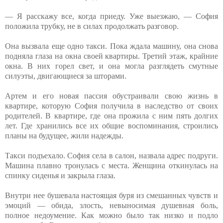
— Я расскажу все, когда приеду. Уже выезжаю, — София
положила трубку, не в силах продолжать разговор.
Она вызвала еще одно такси. Пока ждала машину, она снова
подняла глаза на окна своей квартиры. Третий этаж, крайние
окна. В них горел свет, и она могла разглядеть смутные
силуэты, двигающиеся за шторами.
Артем и его новая пассия обустраивали свою жизнь в
квартире, которую София получила в наследство от своих
родителей. В квартире, где она прожила с ним пять долгих
лет. Где хранились все их общие воспоминания, строились
планы на будущее, жили надежды.
Такси подъехало. София села в салон, назвала адрес подруги.
Машина плавно тронулась с места. Женщина откинулась на
спинку сиденья и закрыла глаза.
Внутри нее бушевала настоящая буря из смешанных чувств и
эмоций — обида, злость, невыносимая душевная боль,
полное недоумение. Как можно было так низко и подло