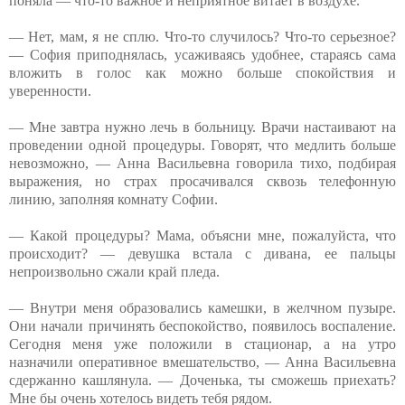
поняла — что-то важное и неприятное витает в воздухе.
— Нет, мам, я не сплю. Что-то случилось? Что-то серьезное?
— София приподнялась, усаживаясь удобнее, стараясь сама
вложить в голос как можно больше спокойствия и
уверенности.
— Мне завтра нужно лечь в больницу. Врачи настаивают на
проведении одной процедуры. Говорят, что медлить больше
невозможно, — Анна Васильевна говорила тихо, подбирая
выражения, но страх просачивался сквозь телефонную
линию, заполняя комнату Софии.
— Какой процедуры? Мама, объясни мне, пожалуйста, что
происходит? — девушка встала с дивана, ее пальцы
непроизвольно сжали край пледа.
— Внутри меня образовались камешки, в желчном пузыре.
Они начали причинять беспокойство, появилось воспаление.
Сегодня меня уже положили в стационар, а на утро
назначили оперативное вмешательство, — Анна Васильевна
сдержанно кашлянула. — Доченька, ты сможешь приехать?
Мне бы очень хотелось видеть тебя рядом.