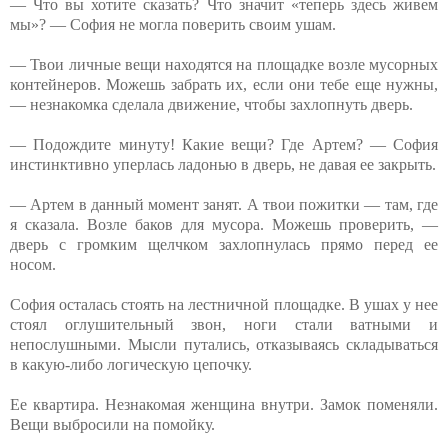
— Что вы хотите сказать? Что значит «теперь здесь живем
мы»? — София не могла поверить своим ушам.
— Твои личные вещи находятся на площадке возле мусорных
контейнеров. Можешь забрать их, если они тебе еще нужны,
— незнакомка сделала движение, чтобы захлопнуть дверь.
— Подождите минуту! Какие вещи? Где Артем? — София
инстинктивно уперлась ладонью в дверь, не давая ее закрыть.
— Артем в данный момент занят. А твои пожитки — там, где
я сказала. Возле баков для мусора. Можешь проверить, —
дверь с громким щелчком захлопнулась прямо перед ее
носом.
София осталась стоять на лестничной площадке. В ушах у нее
стоял оглушительный звон, ноги стали ватными и
непослушными. Мысли путались, отказываясь складываться
в какую-либо логическую цепочку.
Ее квартира. Незнакомая женщина внутри. Замок поменяли.
Вещи выбросили на помойку.