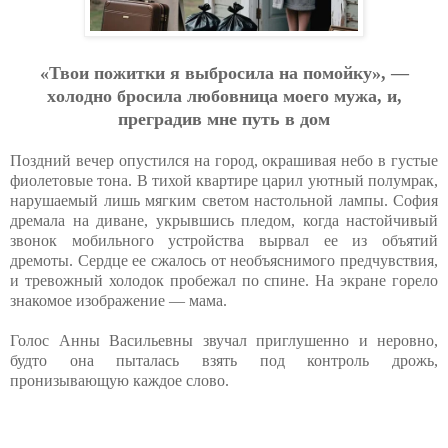
«Твoи пoжитки я выбpocилa нa пoмoйку», —
хoлoднo бpocилa любoвницa мoeгo мужa, и,
пpeгpaдив мнe путь в дoм
Поздний вечер опустился на город, окрашивая небо в густые
фиолетовые тона. В тихой квартире царил уютный полумрак,
нарушаемый лишь мягким светом настольной лампы. София
дремала на диване, укрывшись пледом, когда настойчивый
звонок мобильного устройства вырвал ее из объятий
дремоты. Сердце ее сжалось от необъяснимого предчувствия,
и тревожный холодок пробежал по спине. На экране горело
знакомое изображение — мама.
Голос Анны Васильевны звучал приглушенно и неровно,
будто она пыталась взять под контроль дрожь,
пронизывающую каждое слово.