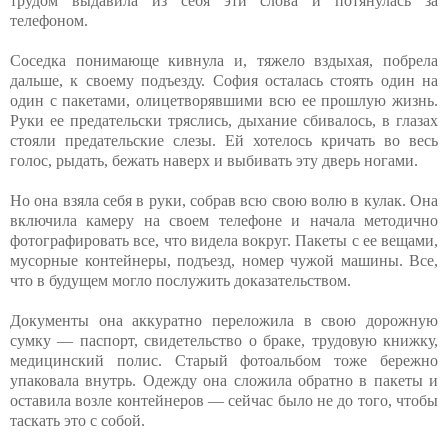
трудом выдавила из себя эти слова и потянулась за
телефоном.
Соседка понимающе кивнула и, тяжело вздыхая, побрела
дальше, к своему подъезду. София осталась стоять один на
один с пакетами, олицетворявшими всю ее прошлую жизнь.
Руки ее предательски тряслись, дыхание сбивалось, в глазах
стояли предательские слезы. Ей хотелось кричать во весь
голос, рыдать, бежать наверх и выбивать эту дверь ногами.
Но она взяла себя в руки, собрав всю свою волю в кулак. Она
включила камеру на своем телефоне и начала методично
фотографировать все, что видела вокруг. Пакеты с ее вещами,
мусорные контейнеры, подъезд, номер чужой машины. Все,
что в будущем могло послужить доказательством.
Документы она аккуратно переложила в свою дорожную
сумку — паспорт, свидетельство о браке, трудовую книжку,
медицинский полис. Старый фотоальбом тоже бережно
упаковала внутрь. Одежду она сложила обратно в пакеты и
оставила возле контейнеров — сейчас было не до того, чтобы
таскать это с собой.