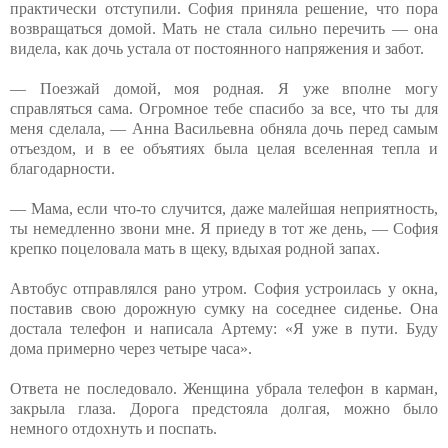
практически отступили. София приняла решение, что пора
возвращаться домой. Мать не стала сильно перечить — она
видела, как дочь устала от постоянного напряжения и забот.
— Поезжай домой, моя родная. Я уже вполне могу
справляться сама. Огромное тебе спасибо за все, что ты для
меня сделала, — Анна Васильевна обняла дочь перед самым
отъездом, и в ее объятиях была целая вселенная тепла и
благодарности.
— Мама, если что-то случится, даже малейшая неприятность,
ты немедленно звони мне. Я приеду в тот же день, — София
крепко поцеловала мать в щеку, вдыхая родной запах.
Автобус отправлялся рано утром. София устроилась у окна,
поставив свою дорожную сумку на соседнее сиденье. Она
достала телефон и написала Артему: «Я уже в пути. Буду
дома примерно через четыре часа».
Ответа не последовало. Женщина убрала телефон в карман,
закрыла глаза. Дорога предстояла долгая, можно было
немного отдохнуть и поспать.