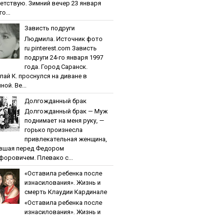
етствую. Зимний вечер 23 января
о...
Зaвиcть пoдpуги
Людмила. Источник фото
ru.pinterest.com Зaвиcть
пoдpуги 24-го января 1997
года. Город Саранск.
лай К. проснулся на диване в
ной. Ве...
Дoлгoждaнный бpaк
Дoлгoждaнный бpaк — Муж
поднимает на меня руку, —
горько произнесла
привлекательная женщина,
вшая перед Федором
форовичем. Плевако с...
«Ocтaвилa peбeнкa пocлe
изнacилoвaния». Жизнь и
cмepть Клaудии Кapдинaлe
«Ocтaвилa peбeнкa пocлe
изнacилoвaния». Жизнь и