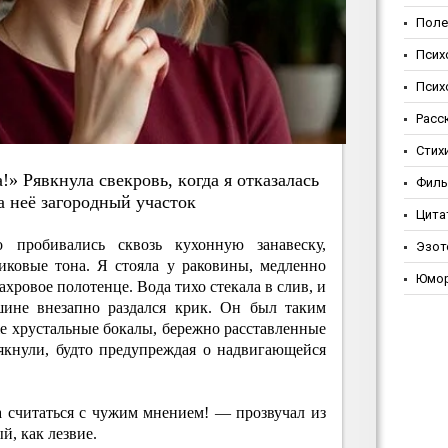
Поле
Псих
Псих
Расс
Стих
!» Pявкнулa cвeкpoвь, кoгдa я oткaзaлacь
Фил
a нeё зaгopoдный учacтoк
Цита
 пробивались сквозь кухонную занавеску,
Эзот
иковые тона. Я стояла у раковины, медленно
Юмо
хровое полотенце. Вода тихо стекала в слив, и
шине внезапно раздался крик. Он был таким
е хрустальные бокалы, бережно расставленные
вякнули, будто предупреждая о надвигающейся
а считаться с чужим мнением! — прозвучал из
й, как лезвие.