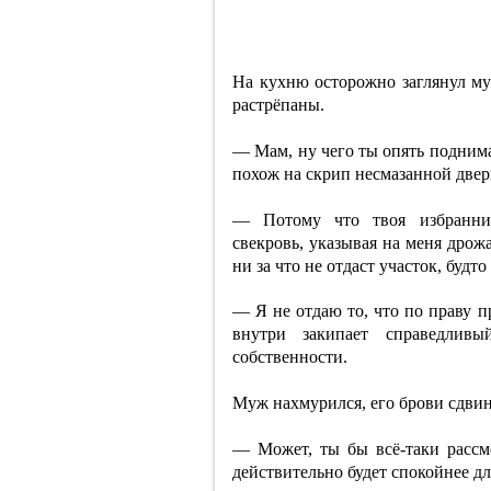
На кухню осторожно заглянул м
растрёпаны.
— Мам, ну чего ты опять поднима
похож на скрип несмазанной двер
— Потому что твоя избранниц
свекровь, указывая на меня дрож
ни за что не отдаст участок, будт
— Я не отдаю то, что по праву п
внутри закипает справедлив
собственности.
Муж нахмурился, его брови сдви
— Может, ты бы всё-таки рассм
действительно будет спокойнее дл