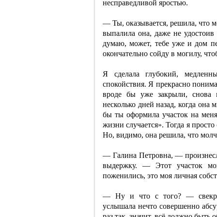
несправедливой яростью.
— Ты, оказывается, решила, что 
выпалила она, даже не удостоив
думаю, может, тебе уже и дом пе
окончательно сойду в могилу, что
Я сделала глубокий, медленн
спокойствия. Я прекрасно понима
вроде бы уже закрыли, снова 
несколько дней назад, когда она 
бы ты оформила участок на меня
жизни случается». Тогда я просто
Но, видимо, она решила, что молча
— Галина Петровна, — произнесла
выдержку. — Этот участок мо
поженились, это моя личная собст
— Ну и что с того? — свекров
услышала нечто совершенно абсу
раз так, значит, всё должно быть