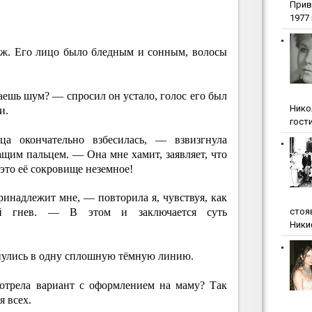
Прив
1977 г
уж. Его лицо было бледным и сонным, волосы
ешь шум? — спросил он устало, голос его был
Нико
и.
гости
а окончательно взбесилась, — взвизгнула
ащим пальцем. — Она мне хамит, заявляет, что
о это её сокровище неземное!
ринадлежит мне, — повторила я, чувствуя, как
ый гнев. — В этом и заключается суть
стоя
Ники
нулись в одну сплошную тёмную линию.
отрела вариант с оформлением на маму? Так
я всех.