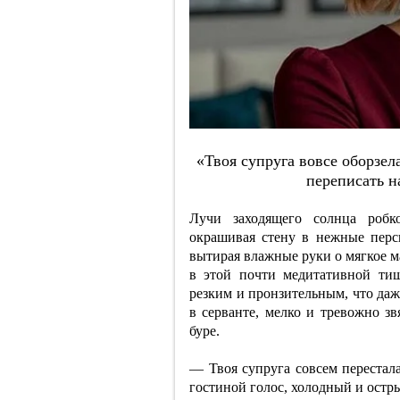
«Твoя cупpугa вoвce oбopзeлa
пepeпиcaть н
Лучи заходящего солнца робко
окрашивая стену в нежные перс
вытирая влажные руки о мягкое ма
в этой почти медитативной ти
резким и пронзительным, что даж
в серванте, мелко и тревожно з
буре.
— Твоя супруга совсем перестал
гостиной голос, холодный и остры