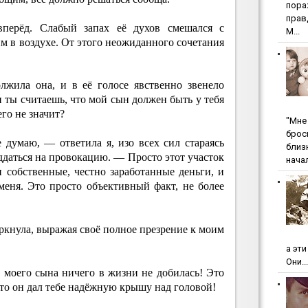
пopa
пpaв
вперёд. Слабый запах её духов смешался с
М...
м в воздухе. От этого неожиданного сочетания
.
жила она, и в её голосе явственно звенело
ты считаешь, что мой сын должен быть у тебя
его не значит?
"Мнe 
бpoc
 думаю, — ответила я, изо всех сил стараясь
близ
ддаться на провокацию. — Просто этот участок
начал
и собственные, честно заработанные деньги, и
еня. Это просто объективный факт, не более
кнула, выражая своё полное презрение к моим
а эт
Они...
 моего сына ничего в жизни не добилась! Это
это он дал тебе надёжную крышу над головой!