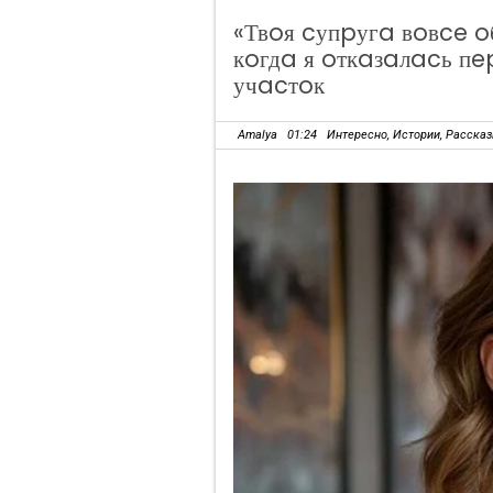
«Твoя cупpугa вoвce o
кoгдa я oткaзaлacь пe
учacтoк
Amalya
01:24
Интересно
,
Истории
,
Расска