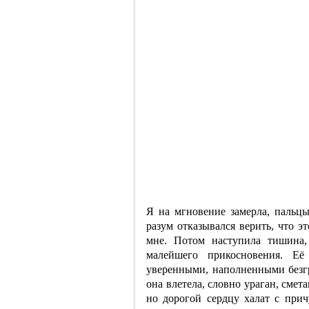
Я на мгновение замерла, пальц
разум отказывался верить, что э
мне. Потом наступила тишина, 
малейшего прикосновения. Е
уверенными, наполненными безг
она влетела, словно ураган, сме
но дорогой сердцу халат с при