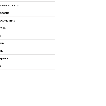
зные советы
ология
осоматика
казы
и
ьмы
ты
ерика
р