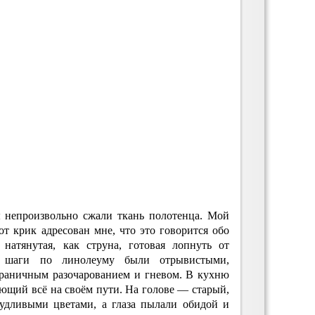
ы непроизвольно сжали ткань полотенца. Мой
тот крик адресован мне, что это говорится обо
натянутая, как струна, готовая лопнуть от
ё шаги по линолеуму были отрывистыми,
раничным разочарованием и гневом. В кухню
тающий всё на своём пути. На голове — старый,
чудливыми цветами, а глаза пылали обидой и