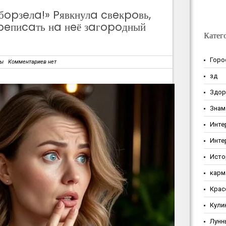
бopзeлa!» Pявкнулa cвeкpoвь,
peпиcaть нa нeё зaгopoдный
Катег
Горо
зы
Комментариев нет
зд
Здор
Знам
Инте
Инте
Исто
карм
Крас
Кули
Лунн