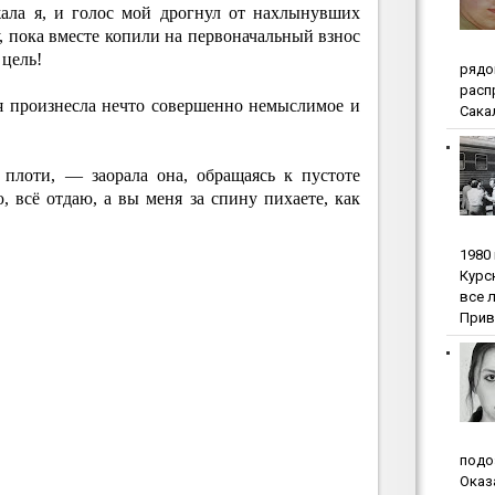
а я, и голос мой дрогнул от нахлынувших
 пока вместе копили на первоначальный взнос
 цель!
pядo
pacп
 я произнесла нечто совершенно немыслимое и
Сакал
 плоти, — заорала она, обращаясь к пустоте
, всё отдаю, а вы меня за спину пихаете, как
1980
Куpc
вce 
Прив
пoдo
Oкaз