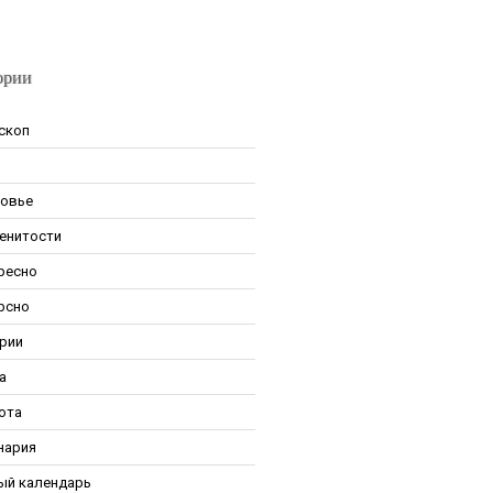
ории
скоп
овье
енитости
ресно
рсно
рии
а
ота
нария
ый календарь