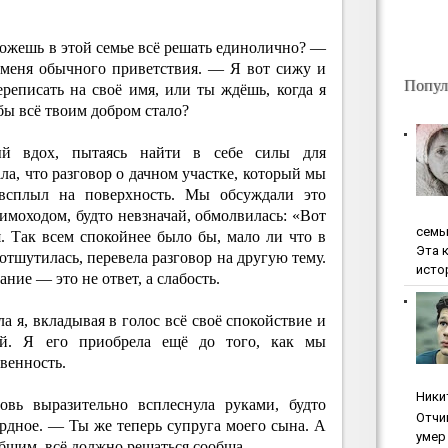
можешь в этой семье всё решать единолично? —
 меня обычного приветствия. — Я вот сижу и
Попул
реписать на своё имя, или ты ждёшь, когда я
бы всё твоим добром стало?
ый вдох, пытаясь найти в себе силы для
ла, что разговор о дачном участке, который мы
всплыл на поверхность. Мы обсуждали это
мимоходом, будто невзначай, обмолвилась: «Вот
ceмь
. Так всем спокойнее было бы, мало ли что в
Эта 
 отшутилась, перевела разговор на другую тему.
исто
ние — это не ответ, а слабость.
 я, вкладывая в голос всё своё спокойствие и
й. Я его приобрела ещё до того, как мы
венность.
Ники
ь выразительно всплеснула руками, будто
Oтчи
рдное. — Ты же теперь супруга моего сына. А
умep 
 общим, всё должно решаться сообща.