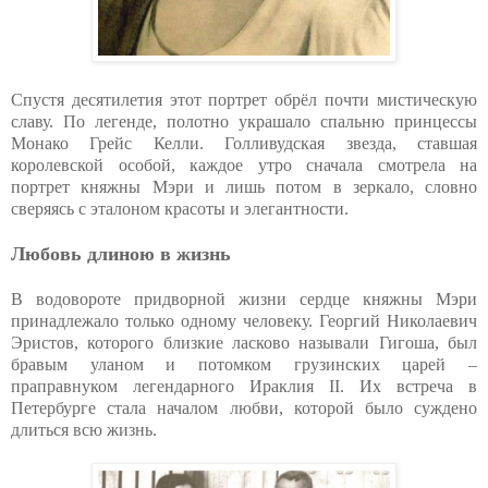
Спустя десятилетия этот портрет обрёл почти мистическую
славу. По легенде, полотно украшало спальню принцессы
Монако Грейс Келли. Голливудская звезда, ставшая
королевской особой, каждое утро сначала смотрела на
портрет княжны Мэри и лишь потом в зеркало, словно
сверяясь с эталоном красоты и элегантности.
Любовь длиною в жизнь
В водовороте придворной жизни сердце княжны Мэри
принадлежало только одному человеку. Георгий Николаевич
Эристов, которого близкие ласково называли Гигоша, был
бравым уланом и потомком грузинских царей –
праправнуком легендарного Ираклия II. Их встреча в
Петербурге стала началом любви, которой было суждено
длиться всю жизнь.