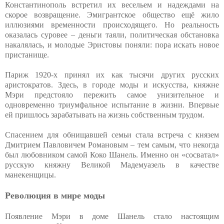
Константинополь встретил их весельем и надеждами на
скорое возвращение. Эмигрантское общество ещё жило
иллюзиями временности происходящего. Но реальность
оказалась суровее – деньги таяли, политическая обстановка
накалялась, и молодые Эристовы поняли: пора искать новое
пристанище.
Париж 1920-х принял их как тысячи других русских
аристократов. Здесь, в городе моды и искусства, княжне
Мэри предстояло пережить самое унизительное и
одновременно триумфальное испытание в жизни. Впервые
ей пришлось зарабатывать на жизнь собственным трудом.
Спасением для обнищавшей семьи стала встреча с князем
Дмитрием Павловичем Романовым – тем самым, что некогда
был любовником самой Коко Шанель. Именно он «сосватал»
русскую княжну Великой Мадемуазель в качестве
манекенщицы.
Революция в мире моды
Появление Мэри в доме Шанель стало настоящим