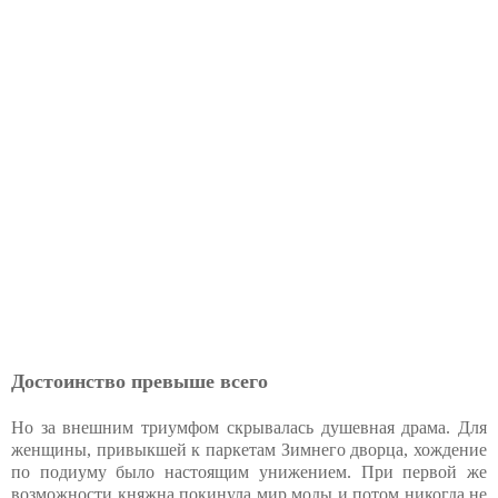
Достоинство превыше всего
Но за внешним триумфом скрывалась душевная драма. Для
женщины, привыкшей к паркетам Зимнего дворца, хождение
по подиуму было настоящим унижением. При первой же
возможности княжна покинула мир моды и потом никогда не