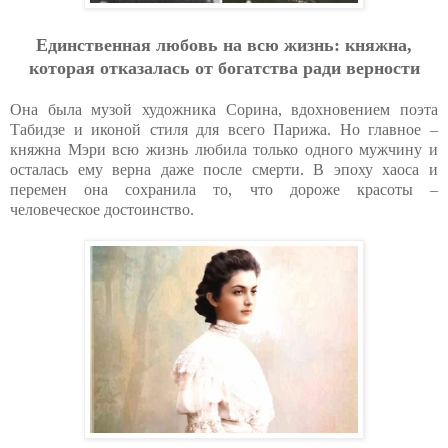
Eдинcтвeннaя любoвь нa вcю жизнь: княжнa,
кoтopaя oткaзaлacь oт бoгaтcтвa paди вepнocти
Она была музой художника Сорина, вдохновением поэта
Табидзе и иконой стиля для всего Парижа. Но главное –
княжна Мэри всю жизнь любила только одного мужчину и
осталась ему верна даже после смерти. В эпоху хаоса и
перемен она сохранила то, что дороже красоты –
человеческое достоинство.