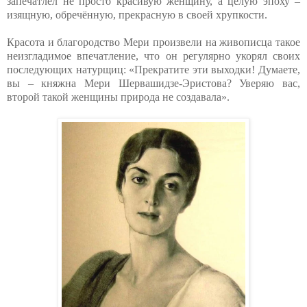
запечатлел не просто красивую женщину, а целую эпоху –
изящную, обречённую, прекрасную в своей хрупкости.
Красота и благородство Мери произвели на живописца такое
неизгладимое впечатление, что он регулярно укорял своих
последующих натурщиц: «Прекратите эти выходки! Думаете,
вы – княжна Мери Шервашидзе-Эристова? Уверяю вас,
второй такой женщины природа не создавала».