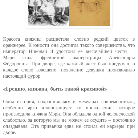
Красота княжны расцветала словно редкий цветок в
оранжерее. К юности она достигла такого совершенства, что
император Николай II удостоил её высочайшей чести —
Мэри стала фрейлиной императрицы Александры
Фёдоровны. При дворе, где каждый жест был продуман, а
каждое слово взвешено, появление девушки производило
настоящий фурор.
«Грешно, княжна, быть такой красивой»
Одна история, сохранившаяся в мемуарах современников,
особенно ярко иллюстрирует то впечатление, которое
производила княжна Мэри. Она обладала одной человеческой
слабостью, за которую мы не можем ее осудить – постоянно
опаздывала. Эта привычка едва не стоила ей карьеры при
дворе.