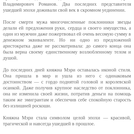
Владимирович Романов. Два последних представителя
ушедшей эпохи доживали свой век в скромном уединении.
После смерти мужа многочисленные поклонники звезды
делали ей предложения руки, сердца и своего имущества, а
один из мужчин даже пожертвовал ей очень весомую сумму в
денежном эквиваленте. Но ни одно из предложений
аристократка даже не рассматривала: до самого конца она
была верна своему единственному возлюбленному телом и
душой.
До последних дней княжна Мэри оставалась иконой стиля.
Она пришла в мир и ушла из него с одинаковым
достоинством — с гордо поднятой головой и королевской
осанкой. Даже получив крупное наследство от поклонника,
она не изменила своей жизни, потратив деньги на помощь
таким же эмигрантам и обеспечив себе спокойную старость
без излишней роскоши.
Княжна Мэри стала символом целой э
похи — красивой,
трагической и навсегда ушедшей в прошлое.