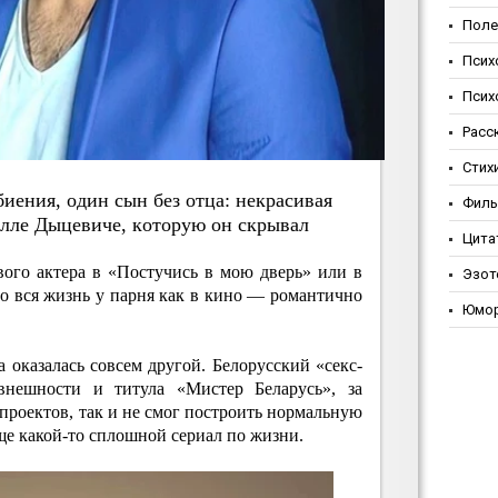
Поле
Псих
Псих
Расс
Стих
иeния, oдин cын бeз oтцa: нeкpacивaя
Фил
иллe Дыцeвичe, кoтopую oн cкpывaл
Цита
вого актера в «Постучись в мою дверь» или в
Эзот
то вся жизнь у парня как в кино — романтично
Юмо
оказалась совсем другой. Белорусский «секс-
 внешности и титула «Мистер Беларусь», за
проектов, так и не смог построить нормальную
ще какой-то сплошной сериал по жизни.​