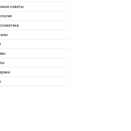
зные советы
ология
осоматика
казы
и
ьмы
ты
ерика
р