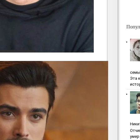
Попул
ceмь
Эта 
исто
Ники
Oтчи
умep 