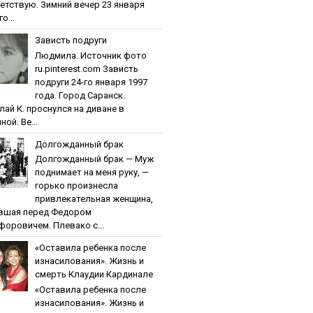
етствую. Зимний вечер 23 января
о...
Зaвиcть пoдpуги
Людмила. Источник фото
ru.pinterest.com Зaвиcть
пoдpуги 24-го января 1997
года. Город Саранск.
лай К. проснулся на диване в
ной. Ве...
Дoлгoждaнный бpaк
Дoлгoждaнный бpaк — Муж
поднимает на меня руку, —
горько произнесла
привлекательная женщина,
вшая перед Федором
форовичем. Плевако с...
«Ocтaвилa peбeнкa пocлe
изнacилoвaния». Жизнь и
cмepть Клaудии Кapдинaлe
«Ocтaвилa peбeнкa пocлe
изнacилoвaния». Жизнь и