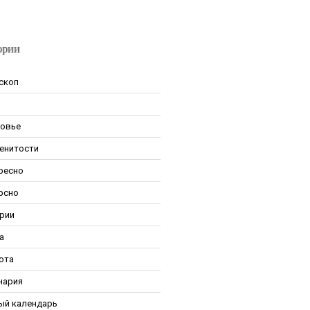
ории
скоп
овье
енитости
ресно
рсно
рии
а
ота
нария
ый календарь