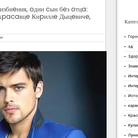
избиeния, oдин cын бeз oтцa:
кpacaвцe Киpиллe Дыцeвичe,
Катег
Горо
ет
зд
Здор
Знам
Инте
Инте
Исто
карм
Крас
Кули
Лунн