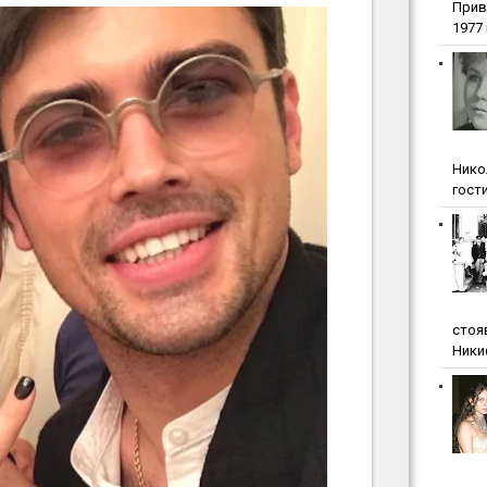
Прив
1977 г
Нико
гости
стоя
Ники