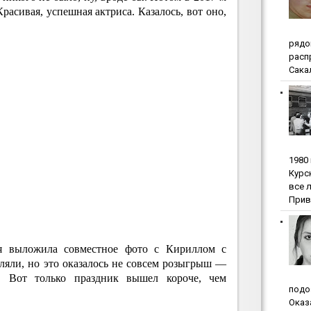
расивая, успешная актриса. Казалось, вот оно,
pядo
pacп
Сакал
1980
Куpc
вce 
Прив
я выложила совместное фото с Кириллом с
ляли, но это оказалось не совсем розыгрыш —
и. Вот только праздник вышел короче, чем
пoдo
Oкaз