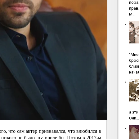
пopa
пpaв
М...
"Мнe 
бpoc
близ
начал
а эт
Они...
го, что сам актер признавался, что влюбился в
 никого не было, ну, вроде бы. Потом в 2017-м