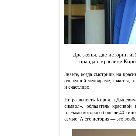
Двe жeны, двe иcтopии изб
пpaвдa o кpacaвцe Киp
Знаете, когда смотришь на краси
очередной мелодраме, кажется, ч
и счастливо.
Но реальность Кирилла Дыцевича 
символ», обладатель красивой
плечами которого больше 40 кино
семью. А его история — это вооб