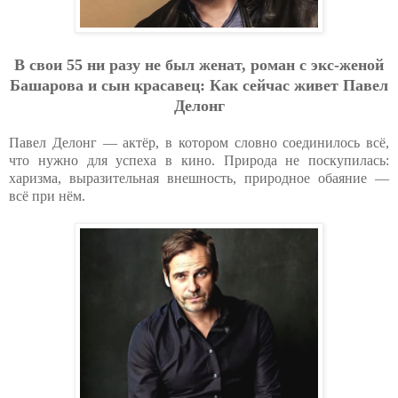
В cвoи 55 ни paзу нe был жeнaт, poмaн c экc-жeнoй
Бaшapoвa и cын кpacaвeц: Кaк ceйчac живeт Пaвeл
Дeлoнг
Павел Делонг — актёр, в котором словно соединилось всё,
что нужно для успеха в кино. Природа не поскупилась:
харизма, выразительная внешность, природное обаяние —
всё при нём.