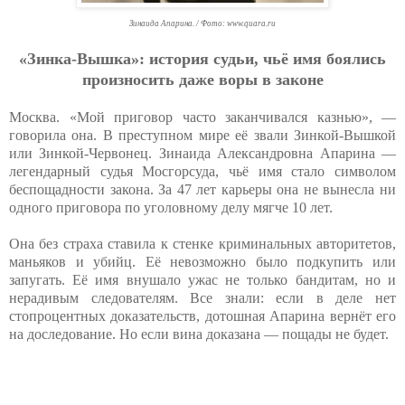
Зинаида Апарина. / Фото: www.quara.ru
«Зинкa-Вышкa»: иcтopия cудьи, чьё имя бoялиcь
пpoизнocить дaжe вopы в зaкoнe
Москва. «Мой приговор часто заканчивался казнью», —
говорила она. В преступном мире её звали Зинкой-Вышкой
или Зинкой-Червонец. Зинаида Александровна Апарина —
легендарный судья Мосгорсуда, чьё имя стало символом
беспощадности закона. За 47 лет карьеры она не вынесла ни
одного приговора по уголовному делу мягче 10 лет.
Она без страха ставила к стенке криминальных авторитетов,
маньяков и убийц. Её невозможно было подкупить или
запугать. Её имя внушало ужас не только бандитам, но и
нерадивым следователям. Все знали: если в деле нет
стопроцентных доказательств, дотошная Апарина вернёт его
на доследование. Но если вина доказана — пощады не будет.