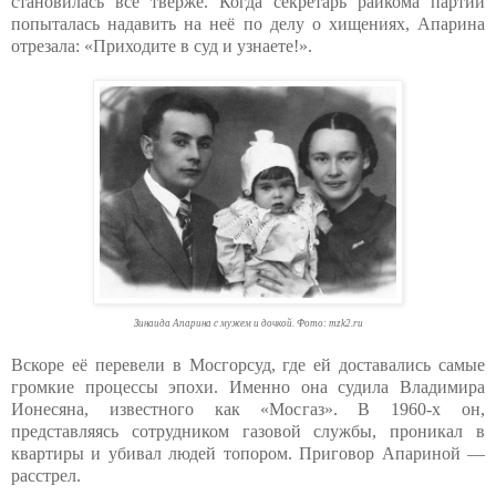
становилась всё твёрже. Когда секретарь райкома партии
попыталась надавить на неё по делу о хищениях, Апарина
отрезала: «Приходите в суд и узнаете!».
Зинаида Апарина с мужем и дочкой. Фото: mzk2.ru
Вскоре её перевели в Мосгорсуд, где ей доставались самые
громкие процессы эпохи. Именно она судила Владимира
Ионесяна, известного как «Мосгаз». В 1960-х он,
представляясь сотрудником газовой службы, проникал в
квартиры и убивал людей топором. Приговор Апариной —
расстрел.