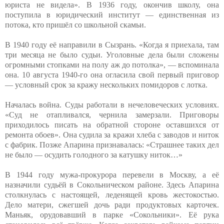
юриста не видела». В 1936 году, окончив школу, она
поступила в юридический институт — единственная из
потока, кто пришёл со школьной скамьи.
В 1940 году её направили в Сызрань. «Когда я приехала, там
три месяца не было судьи. Уголовные дела были сложены
огромными стопками на полу аж до потолка», — вспоминала
она. 10 августа 1940-го она огласила свой первый приговор
— условный срок за кражу нескольких помидоров с лотка.
Началась война. Суды работали в нечеловеческих условиях.
«Суд не отапливался, чернила замерзали. Приговоры
приходилось писать на обратной стороне оставшихся от
ремонта обоев». Она судила за кражи хлеба с заводов и ниток
с фабрик. Позже Апарина признавалась: «Страшнее таких дел
не было — осудить голодного за катушку ниток…»
В 1944 году мужа-прокурора перевели в Москву, а её
назначили судьёй в Сокольническом районе. Здесь Апарина
столкнулась с настоящей, леденящей кровь жестокостью.
Дело матери, сжегшей дочь ради продуктовых карточек.
Маньяк, орудовавший в парке «Сокольники». Её рука