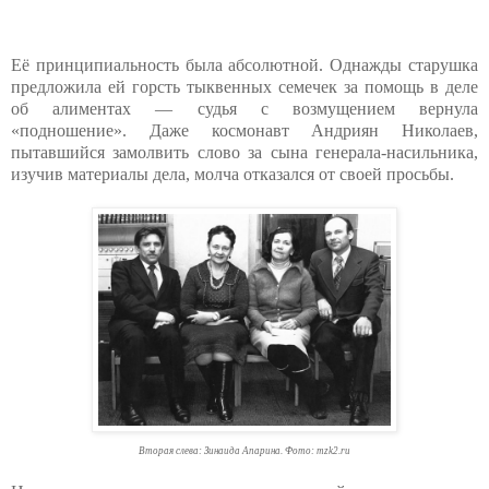
Её принципиальность была абсолютной. Однажды старушка
предложила ей горсть тыквенных семечек за помощь в деле
об алиментах — судья с возмущением вернула
«подношение». Даже космонавт Андриян Николаев,
пытавшийся замолвить слово за сына генерала-насильника,
изучив материалы дела, молча отказался от своей просьбы.
Вторая слева: Зинаида Апарина. Фото: mzk2.ru