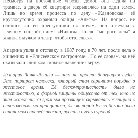
Несмотря на постоянные угрозы, домой она ездила на
трамвае, а дверь её квартиры закрывалась на один замок.
Лишь во время процесса по делу «Ждановская» её
круглосуточно охраняли бойцы «Альфы». На вопрос, не
снились ли ей преступники по ночам, она отвечала с
ледяным спокойствием: «Никогда. После "мокрого дела" я
ходила с мужем в театр, чтобы отвлечься».
Апарина ушла в отставку в 1987 году, в 70 лет, после дела о
хищениях в «Елисеевском гастрономе». По её словам, на неё
оказывали слишком сильное давление сверху.
История Зинки-Вышки — это не просто биография судьи.
Это портрет человека, который стал гарантом порядка в
жестокое время. Её бескомпромиссность была не
жестокостью, а формой защиты общества от тех, кто не
знал жалости. За грозным прозвищем скрывалась женщина с
непоколебимыми принципами, для которой Буква Закона была
синонимом справедливости, пусть и очень суровой.