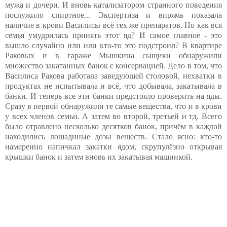
мужа и дочери. И вновь катализатором странного поведения
послужило спиртное... Экспертиза и впрямь показала
наличие в крови Василисы всё тех же препаратов. Но как вся
семья умудрилась принять этот яд? И самое главное - это
вышло случайно или или кто-то это подстроил? В квартире
Раковых и в гараже Мышкина сыщики обнаружили
множество закатанных банок с консервацией. Дело в том, что
Василиса Ракова работала заведующей столовой, нехватки в
продуктах не испытывала и всё, что добывала, закатывала в
банки. И теперь все эти банки предстояло проверить на яды.
Сразу в первой обнаружили те самые вещества, что и в крови
у всех членов семьи. А затем во второй, третьей и тд. Всего
было отравлено несколько десятков банок, причём в каждой
находились лошадиные дозы веществ. Стало ясно: кто-то
намеренно напичкал закатки ядом, скрупулёзно открывая
крышки банок и затем вновь их закатывая машинкой.