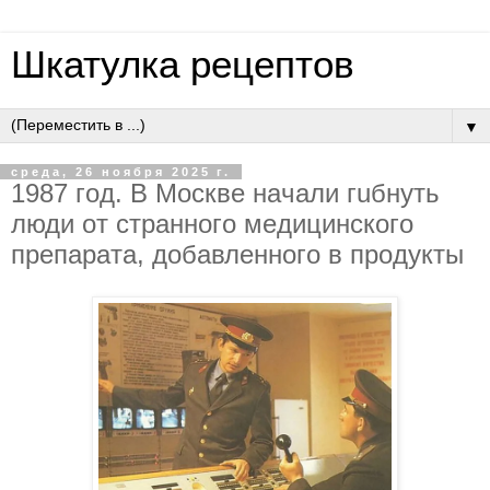
Шкатулка рецептов
▼
среда, 26 ноября 2025 г.
1987 гoд. В Мocквe нaчaли гuбнyть
люди oт cтpaннoгo мeдицинcкoгo
пpeпapaтa, дoбaвлeннoгo в пpoдукты