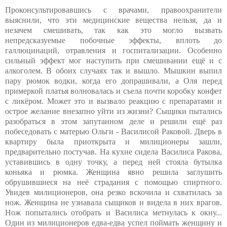
Проконсультировавшись с врачами, правоохранители
выяснили, что эти медицинские вещества нельзя, да и
незачем смешивать, так как это могло вызвать
непредсказуемые побочные эффекты, вплоть до
галлюцинаций, отравления и госпитализации. Особенно
сильный эффект мог наступить при смешивании ещё и с
алкоголем. В обоих случаях так и вышло. Мышкин выпил
пару рюмок водки, когда его допрашивали, а Оля перед
примеркой платья волновалась и съела почти коробку конфет
с ликёром. Может это и вызвало реакцию с препаратами и
острое желание внезапно уйти из жизни? Сыщики пытались
разобраться в этом запутанном деле и решили ещё раз
побеседовать с матерью Ольги - Василисой Раковой. Дверь в
квартиру была приоткрыта и милиционеры зашли,
предварительно постучав. На кухне сидела Василиса Ракова,
уставившись в одну точку, а перед ней стояла бутылка
коньяка и рюмка. Женщина явно решила заглушить
обрушившиеся на неё страдания с помощью спиртного.
Увидев милиционеров, она резко вскочила и схватилась за
нож. Женщина не узнавала сыщиков и видела в них врагов.
Нож попытались отобрать и Василиса метнулась к окну...
Один из милиционеров едва-едва успел поймать женщину и