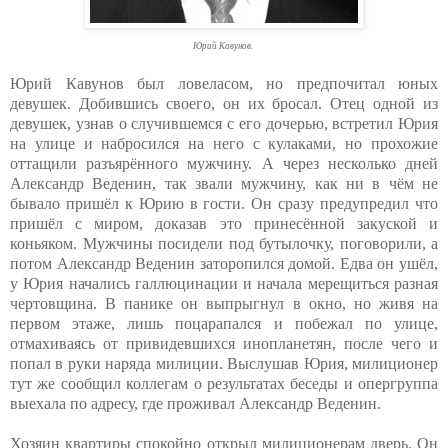
Юрий Кавунов.
Юрий Кавунов был ловеласом, но предпочитал юных
девушек. Добившись своего, он их бросал. Отец одной из
девушек, узнав о случившемся с его дочерью, встретил Юрия
на улице и набросился на него с кулаками, но прохожие
оттащили разъярённого мужчину. А через несколько дней
Александр Веденин, так звали мужчину, как ни в чём не
бывало пришёл к Юрию в гости. Он сразу предупредил что
пришёл с миром, доказав это принесённой закуской и
коньяком. Мужчины посидели под бутылочку, поговорили, а
потом Александр Веденин заторопился домой. Едва он ушёл,
у Юрия начались галлюцинации и начала мерещиться разная
чертовщина. В панике он выпрыгнул в окно, но живя на
первом этаже, лишь поцарапался и побежал по улице,
отмахиваясь от привидевшихся инопланетян, после чего и
попал в руки наряда милиции. Выслушав Юрия, милиционер
тут же сообщил коллегам о результатах беседы и опергруппа
выехала по адресу, где проживал Александр Веденин.
Хозяин квартиры спокойно открыл милиционерам дверь. Он