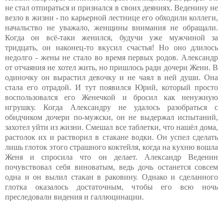
не стал отпираться и признался в своих деяниях. Веденину не
везло в жизни - по карьерной лестнице его обходили коллеги,
начальство не уважало, женщины внимания не обращали.
Когда он всё-таки женился, будучи уже мужчиной за
тридцать, он наконец-то вкусил счастья! Но оно длилось
недолго - жены не стало во время первых родов. Александр
от отчаяния не хотел жить, но пришлось ради дочери Жени. В
одиночку он вырастил девочку и не чаял в ней души. Она
стала его отрадой. И тут появился Юрий, который просто
воспользовался его Женечкой и бросил как ненужную
игрушку. Когда Александру не удалось разобраться с
обидчиком дочери по-мужски, он не выдержал испытаний,
захотел уйти из жизни. Смешал все таблетки, что нашёл дома,
растолок их и растворил в стакане водки. Он успел сделать
лишь глоток этого страшного коктейля, когда на кухню вошла
Женя и спросила что он делает. Александр Веденин
почувствовал себя виноватым, ведь дочь останется совсем
одна и он вылил стакан в раковину. Однако и сделанного
глотка оказалось достаточным, чтобы его всю ночь
преследовали видения и галлюцинации.