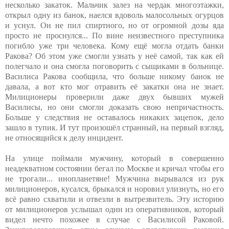
несколько закаток. Мальчик залез на чердак многоэтажки,
открыл одну из банок, наелся вдоволь малосольных огурцов
и уснул. Он не пил спиртного, но от огромной дозы яда
просто не проснулся... По вине неизвестного преступника
погибло уже три человека. Кому ещё могла отдать банки
Ракова? Об этом уже смогли узнать у неё самой, так как ей
полегчало и она смогла поговорить с сыщиками в больнице.
Василиса Ракова сообщила, что больше никому банок не
давала, а вот кто мог отравить её закатки она не знает.
Милиционеры проверили даже двух бывших мужей
Василисы, но они смогли доказать свою непричастность.
Больше у следствия не оставалось никаких зацепок, дело
зашло в тупик. И тут произошёл странный, на первый взгляд,
не относящийся к делу инцидент.
На улице поймали мужчину, который в совершенно
неадекватном состоянии бегал по Москве и кричал чтобы его
не трогали... инопланетяне! Мужчина вырывался из рук
милиционеров, кусался, брыкался и норовил улизнуть, но его
всё равно схватили и отвезли в вытрезвитель. Эту историю
от милиционеров услышал один из оперативников, который
видел нечто похожее в случае с Василисой Раковой.