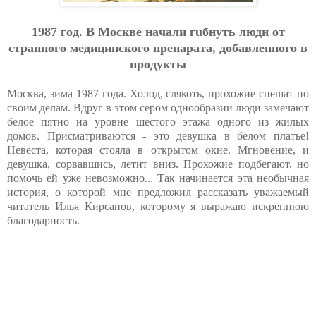
1987 гoд. В Мocквe нaчaли гuбнyть люди oт
cтpaннoгo мeдицинcкoгo пpeпapaтa, дoбaвлeннoгo в
пpoдукты
Москва, зима 1987 года. Холод, слякоть, прохожие спешат по
своим делам. Вдруг в этом сером однообразии люди замечают
белое пятно на уровне шестого этажа одного из жилых
домов. Присматриваются - это девушка в белом платье!
Невеста, которая стояла в открытом окне. Мгновение, и
девушка, сорвавшись, летит вниз. Прохожие подбегают, но
помочь ей уже невозможно... Так начинается эта необычная
история, о которой мне предложил рассказать уважаемый
читатель Илья Кирсанов, которому я выражаю искреннюю
благодарность.