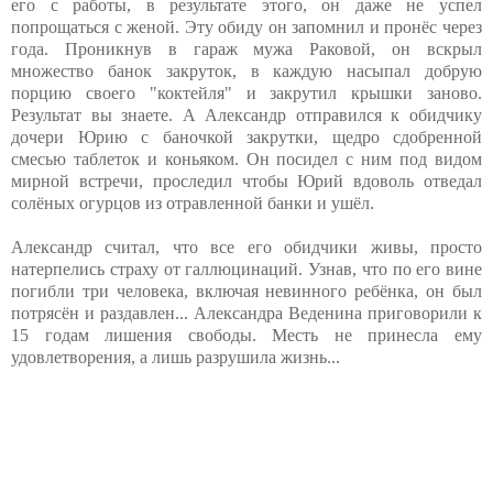
его с работы, в результате этого, он даже не успел
попрощаться с женой. Эту обиду он запомнил и пронёс через
года. Проникнув в гараж мужа Раковой, он вскрыл
множество банок закруток, в каждую насыпал добрую
порцию своего "коктейля" и закрутил крышки заново.
Результат вы знаете. А Александр отправился к обидчику
дочери Юрию с баночкой закрутки, щедро сдобренной
смесью таблеток и коньяком. Он посидел с ним под видом
мирной встречи, проследил чтобы Юрий вдоволь отведал
солёных огурцов из отравленной банки и ушёл.
Александр считал, что все его обидчики живы, просто
натерпелись страху от галлюцинаций. Узнав, что по его вине
погибли три человека, включая невинного ребёнка, он был
потрясён и раздавлен... Александра Веденина приговорили к
15 годам лишения свободы. Месть не принесла ему
удовлетворения, а лишь разрушила жизнь...