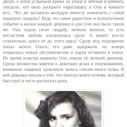
двери, а затем услышали крики на улице и забежав в комнату,
увидели, что окно раскрыто нараспашку, а Оли в комнате
нет... Что же заставило молодую невесту покончить с собой
накануне свадьбы? Ведь это самое радостное и волнительное
событие в жизни каждой девушки и для Оли оно было таким
же. Она ждала свою свадьбу, любила жениха, то есть
несчастная любовь исключалась сразу. А может кто-то
сознательно довёл её до этого шага? Сразу под подозрение
попал жених Ольги, его даже задержали, но вскоре
открылись новые обстоятельства и парня оставили в покое.
Во время осмотра комнаты Оли, нашли её личный дневник.
Среди множества заметок о девичьих делах и переживаниях,
внимание сыщиков привлекла запись совсем иного толка. В
ней девушка писала о том, что боится своего отчима, который
был груб и часто распускал руки.