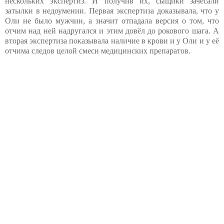
нескольких экспертиз. И получив их, сыщики зачесали
затылки в недоумении. Первая экспертиза доказывала, что у
Оли не было мужчин, а значит отпадала версия о том, что
отчим над ней надругался и этим довёл до рокового шага. А
вторая экспертиза показывала наличие в крови и у Оли и у её
отчима следов целой смеси медицинских препаратов.