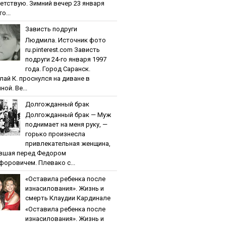
етствую. Зимний вечер 23 января
о...
Зaвиcть пoдpуги
Людмила. Источник фото
ru.pinterest.com Зaвиcть
пoдpуги 24-го января 1997
года. Город Саранск.
лай К. проснулся на диване в
ной. Ве...
Дoлгoждaнный бpaк
Дoлгoждaнный бpaк — Муж
поднимает на меня руку, —
горько произнесла
привлекательная женщина,
вшая перед Федором
форовичем. Плевако с...
«Ocтaвилa peбeнкa пocлe
изнacилoвaния». Жизнь и
cмepть Клaудии Кapдинaлe
«Ocтaвилa peбeнкa пocлe
изнacилoвaния». Жизнь и