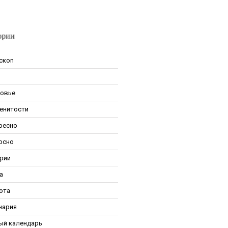
ории
скоп
овье
енитости
ресно
рсно
рии
а
ота
нария
ый календарь