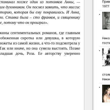
вспоминал позже один из потомков Анны, —
Прив
1977 г
оим духовником. Он посмел заявить, что миссис
сторию, которая бы ему понравилась. И Анна,
еро. Ставка была – сто франков, и священнику
е, потому что он проиграл».
жины сентиментальных романов, где главным
 обиженная сиротка или девушка, в которую
Нико
гости
сюжеты из самой жизни, а что-то подсмотрела у
ак или иначе, но она сумела выстоять. Позже
младшая дочь, Роза. Ее авторству уверенно
стоя
Ники