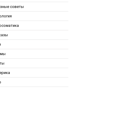
зные советы
ология
осоматика
казы
и
ьмы
ты
ерика
р