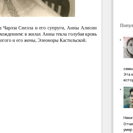
Попул
а Чарлза Снелла и его супруги, Анны Алисии
хождением: в жилах Анны текла голубая кровь
огого и его жены, Элеоноры Кастильской.
ceмь
Эта 
исто
Ники
Oтчи
умep 