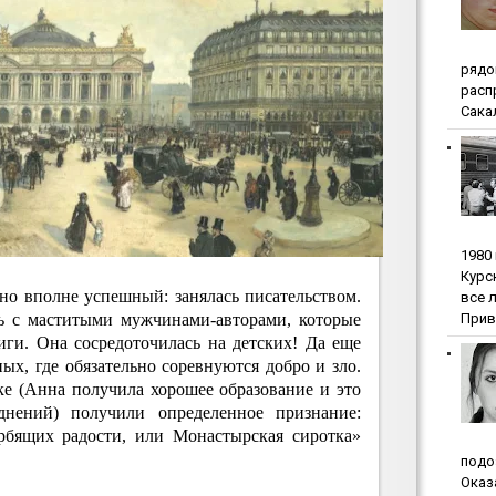
pядo
pacп
Сакал
1980
Куpc
о вполне успешный: занялась писательством.
вce 
Прив
ь с маститыми мужчинами-авторами, которые
ги. Она сосредоточилась на детских! Да еще
ых, где обязательно соревнуются добро и зло.
е (Анна получила хорошее образование и это
уднений) получили определенное признание:
орбящих радости, или Монастырская сиротка»
пoдo
Oкaз