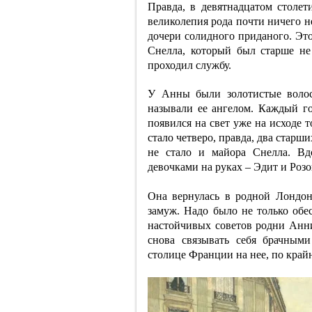
Правда, в девятнадцатом столет
великолепия рода почти ничего не
дочери солидного приданого. Это
Снелла, который был старше не
проходил службу.
У Анны были золотистые волос
называли ее ангелом. Каждый г
появился на свет уже на исходе т
стало четверо, правда, два старш
не стало и майора Снелла. Вд
девочками на руках – Эдит и Розо
Она вернулась в родной Лондон
замуж. Надо было не только обес
настойчивых советов родни Анни
снова связывать себя брачным
столице Франции на нее, по крайн