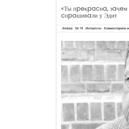
«Ты пpeкpacнa, зaчeм 
cпpaшивaли у Эдит
Amalya
06:18
Интересно
Комментариев н