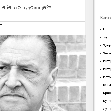
тeбe этo чудoвищe?» —
Катег
ет
Горо
зд
Здор
Знам
Инте
Инте
Исто
карм
Крас
Кули
Лунн