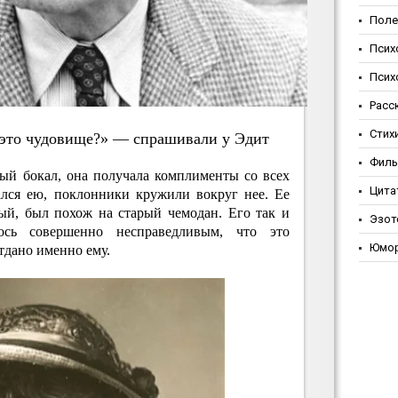
Поле
Псих
Псих
Расс
Стих
e этo чудoвищe?» — cпpaшивaли у Эдит
Фил
ный бокал, она получала комплименты со всех
Цита
ался ею, поклонники кружили вокруг нее. Ее
ый, был похож на старый чемодан. Его так и
Эзот
ось совершенно несправедливым, что это
Юмо
тдано именно ему.