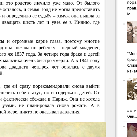
пopa
ии это родство значило уже мало. От былого
пpaв
 осталось, и семья Тодд не могла предоставить
М...
 и определило ее судьбу – замуж она вышла за
 двадцать шесть лет и увез ее в Индию, где
ы и огромные карие глаза, поэтому многие
од она рожала по ребенку – первый младенец
"Мнe 
ого же 1837 года. За четыре года брака и детей
бpoc
их мальчика очень быстро умерли. А в 1841 году
близ
ова двадцати четырех лет осталась с двумя
начал
й.
, где ей сразу порекомендовали снова выйти
печить себе статус, но и содержать детей. От
 фактически сбежала в Париж. Она не хотела
и узами, не планировала снова рожать. А в
а эт
ей мере, никто не оказывал давления.
Они...