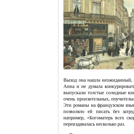
Выход она нашла неожиданный, н
Анна и не думала конкурироват
выпускали толстые солидные кни
очень пронзительных, поучительн
Эти романы на французском язык
позволяло ей писать без затр
например, «Богоматерь всех ск
переиздавалась несколько раз.