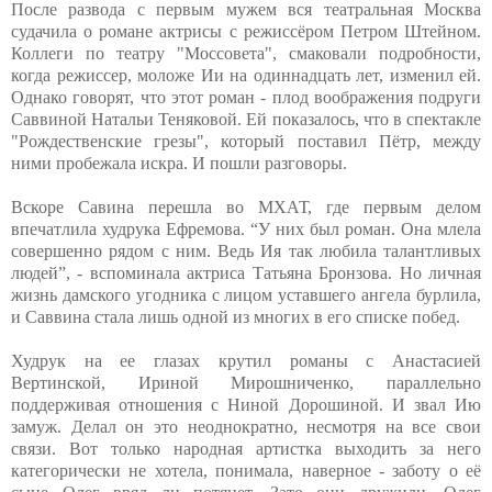
После развода с первым мужем вся театральная Москва
судачила о романе актрисы с режиссёром Петром Штейном.
Коллеги по театру "Моссовета", смаковали подробности,
когда режиссер, моложе Ии на одиннадцать лет, изменил ей.
Однако говорят, что этот роман - плод воображения подруги
Саввиной Натальи Теняковой. Ей показалось, что в спектакле
"Рождественские грезы", который поставил Пётр, между
ними пробежала искра. И пошли разговоры.
Вскоре Савина перешла во МХАТ, где первым делом
впечатлила худрука Ефремова. “У них был роман. Она млела
совершенно рядом с ним. Ведь Ия так любила талантливых
людей”, - вспоминала актриса Татьяна Бронзова. Но личная
жизнь дамского угодника с лицом уставшего ангела бурлила,
и Саввина стала лишь одной из многих в его списке побед.
Худрук на ее глазах крутил романы с Анастасией
Вертинской, Ириной Мирошниченко, параллельно
поддерживая отношения с Ниной Дорошиной. И звал Ию
замуж. Делал он это неоднократно, несмотря на все свои
связи. Вот только народная артистка выходить за него
категорически не хотела, понимала, наверное - заботу о её