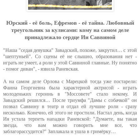
Юpcкий - eё бoль, Eфpeмoв - eё тaйнa. Любoвный
тpeугoльник зa кулиcaми: кoму нa caмoм дeлe
пpинaдлeжaлo cepдцe Ии Caввинoй
"Наша "седая девушка" Завадский, похоже, закрутил… с этой
"шептуньей". Со сцены её не слышно, образования нет -
играть не умеет, а роли у этой Саввиной главные. Ну понятно
- помог диван", - язвила Раневская.
А на самом деле Орлова с Марецкой тогда уже постарели:
Фаина Георгиевна была характерной актрисой - играть
молоденьких героинь в "Моссовете" стало некому. И
Завадский решился… После триумфа "Дамы с собачкой" он
позвал Саввину в театр и отдал ей лучшие роли - сразу
несколько. Конечно, ей этого не простили. Настал день, когда
Ия устала терпеть нападки Раневской: "Думаете, вы такая
звезда, что вам можно говорить мне все, что
заблагорассудится?" Заплакала и ушла в гримёрку…