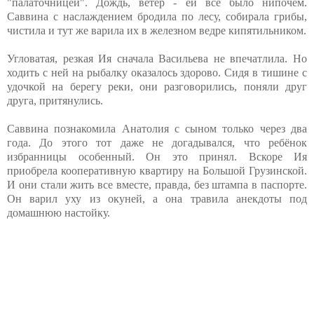
"палаточницей". Дождь, ветер - ей всё было нипочем.
Саввина с наслаждением бродила по лесу, собирала грибы,
чистила и тут же варила их в железном ведре кипятильником.
Угловатая, резкая Ия сначала Васильева не впечатлила. Но
ходить с ней на рыбалку оказалось здорово. Сидя в тишине с
удочкой на берегу реки, они разговорились, поняли друг
друга, притянулись.
Саввина познакомила Анатолия с сыном только через два
года. До этого тот даже не догадывался, что ребёнок
избранницы особенный. Он это принял. Вскоре Ия
приобрела кооперативную квартиру на Большой Грузинской.
И они стали жить все вместе, правда, без штампа в паспорте.
Он варил уху из окуней, а она травила анекдоты под
домашнюю настойку.