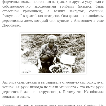
фирменная водка, настоянная на травах, в другом углу - чан с
собственноручно засоленными грибами (актриса была
страстной грибницей), а всяких закруток, солений,
"закусонов" в доме было немерено. Она делала их в любимом
деревенском доме, который они купили с Анатолием в селе
Дорофеево.
Актриса сама сажала и выращивала отменную картошку, лук,
чеснок. Её руки никогда не знали маникюра - это были руки
деревенской женщины-труженицы. Потому что Ия обожала
копаться в земле.
Купленный дом в деревне стал спасением для Серёжи. На