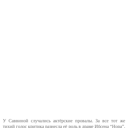
У Саввиной случались актёрские провалы. За все тот же
тихий голос критика разнесла её роль в драме Ибсена “Нора”.