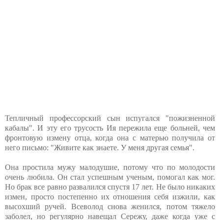
Тепличный профессорский сын испугался "пожизненной
кабалы". И эту его трусость Ия пережила еще больней, чем
фронтовую измену отца, когда она с матерью получила от
него письмо: "Живите как знаете. У меня другая семья".
Она простила мужу малодушие, потому что по молодости
очень любила. Он стал успешным ученым, помогал как мог.
Но брак все равно развалился спустя 17 лет. Не было никаких
измен, просто постепенно их отношения себя изжили, как
высохший ручей. Всеволод снова женился, потом тяжело
заболел, но регулярно навещал Сережу, даже когда уже с