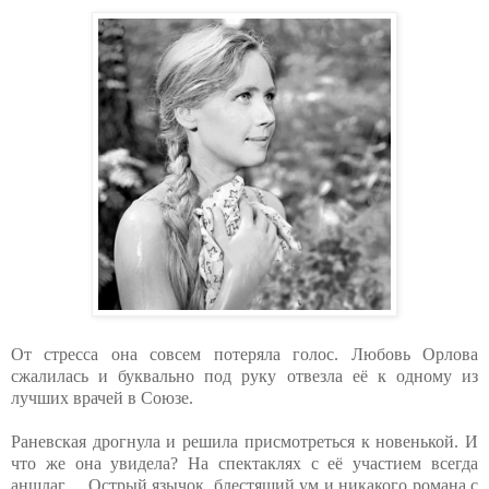
От стресса она совсем потеряла голос. Любовь Орлова
сжалилась и буквально под руку отвезла её к одному из
лучших врачей в Союзе.
Раневская дрогнула и решила присмотреться к новенькой. И
что же она увидела? На спектаклях с её участием всегда
аншлаг… Острый язычок, блестящий ум и никакого романа с