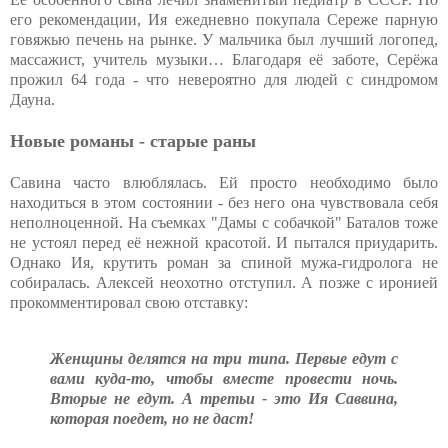
его рекомендации, Ия ежедневно покупала Сереже парную
говяжью печень на рынке. У мальчика был лучший логопед,
массажист, учитель музыки… Благодаря её заботе, Серёжа
прожил 64 года - что невероятно для людей с синдромом
Дауна.
Новые романы - старые раны
Савина часто влюблялась. Ей просто необходимо было
находиться в этом состоянии - без него она чувствовала себя
неполноценной. На съемках "Дамы с собачкой" Баталов тоже
не устоял перед её нежной красотой. И пытался приударить.
Однако Ия, крутить роман за спиной мужа-гидролога не
собиралась. Алексей неохотно отступил. А позже с иронией
прокомментировал свою отставку:
Женщины делятся на три типа. Первые едут с
вами куда-то, чтобы вместе провести ночь.
Вторые не едут. А третьи - это Ия Саввина,
которая поедет, но не даст!