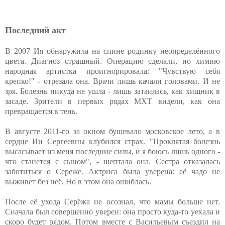
Последний акт
В 2007 Ия обнаружила на спине родинку неопределённого
цвета. Диагноз страшный. Операцию сделали, но химию
народная артистка проигнорировала: "Чувствую себя
крепко!" - отрезала она. Врачи лишь качали головами. И не
зря. Болезнь никуда не ушла - лишь затаилась, как хищник в
засаде. Зрители в первых рядах МХТ видели, как она
превращается в тень.
В августе 2011-го за окном бушевало московское лето, а в
сердце Ии Сергеевны клубился страх. "Проклятая болезнь
высасывает из меня последние силы, и я боюсь лишь одного -
что станется с сыном", - шептала она. Сестра отказалась
заботиться о Сереже. Актриса была уверена: её чадо не
выживет без неё. Но в этом она ошиблась.
После её ухода Серёжа не осознал, что мамы больше нет.
Сначала был совершенно уверен: она просто куда-то уехала и
скоро будет рядом. Потом вместе с Васильевым съездил на