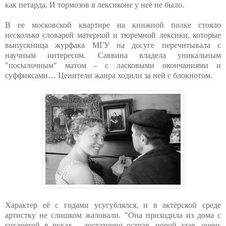
как петарда. И тормозов в лексиконе у неё не было.
В ее московской квартире на книжной полке стояло
несколько словарей матерной и тюремной лексики, которые
выпускница журфака МГУ на досуге перечитывала с
научным интересом. Саввина владела уникальным
"посылочным" матом - с ласковыми окончаниями и
суффиксами… Ценители жанра ходили за ней с блокнотом.
Характер её с годами усугублялся, и в актёрской среде
артистку не слишком жаловали. "Она приходила из дома с
сигаретой в руках - достаточно острая, порой злая, очень