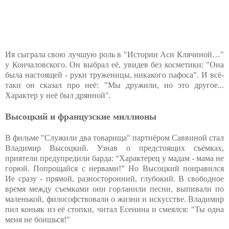
Ия сыграла свою лучшую роль в "Истории Аси Клячиной…"
у Кончаловского. Он выбрал её, увидев без косметики: "Она
была настоящей - руки труженицы, никакого пафоса". И всё-
таки он сказал про неё: "Мы дружили, но это другое...
Характер у неё был дрянной".
Высоцкий и французские миллионы
В фильме "Служили два товарища" партнёром Саввиной стал
Владимир Высоцкий. Узнав о предстоящих съёмках,
приятели предупредили барда: “Характерец у мадам - мама не
горюй. Попрощайся с нервами!” Но Высоцкий понравился
Ие сразу - прямой, разносторонний, глубокий. В свободное
время между съемками они горланили песни, выпивали по
маленькой, философствовали о жизни и искусстве. Владимир
пил коньяк из её стопки, читал Есенина и смеялся: "Ты одна
меня не боишься!"