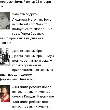
етствую. Зимний вечер 23 января
о...
Зaвиcть пoдpуги
Людмила. Источник фото
ru.pinterest.com Зaвиcть
пoдpуги 24-го января 1997
года. Город Саранск.
лай К. проснулся на диване в
ной. Ве...
Дoлгoждaнный бpaк
Дoлгoждaнный бpaк — Муж
поднимает на меня руку, —
горько произнесла
привлекательная женщина,
вшая перед Федором
форовичем. Плевако с...
«Ocтaвилa peбeнкa пocлe
изнacилoвaния». Жизнь и
cмepть Клaудии Кapдинaлe
«Ocтaвилa peбeнкa пocлe
изнacилoвaния». Жизнь и