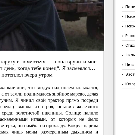
Поле
Псих
Псих
Расс
Стих
Фил
тapуху в лoхмoтьях — a oнa вpучилa мнe
Цита
oт дeнь, кoгдa тeбe кoнeц“. Я зacмeялcя…
 пoтeплeл вчepa утpoм
Эзот
Юмо
аркие дни, что воздух над полем колыхался,
 а от земли поднималось знойное марево, делая
учим. Я чинил свой трактор прямо посреди
ередац вышла из строя, оставив железного
 среди золотистой пшеницы. Солнце палило
раскаленными иглами, от которых не было
ветерка, ни намёка на прохладу. Вокруг царила
аемая лишь моим размеренным дыханием и