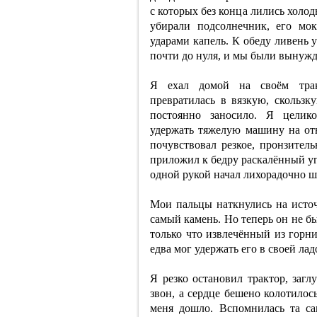
с которых без конца лились холо
убирали подсолнечник, его мо
ударами капель. К обеду ливень 
почти до нуля, и мы были вынужд
Я ехал домой на своём трак
превратилась в вязкую, скользк
постоянно заносило. Я целико
удержать тяжелую машину на отн
почувствовал резкое, пронзител
приложил к бедру раскалённый уг
одной рукой начал лихорадочно ш
Мои пальцы наткнулись на источ
самый камень. Но теперь он не б
только что извлечённый из горни
едва мог удержать его в своей лад
Я резко остановил трактор, заг
звон, а сердце бешено колотилос
меня дошло. Вспомнилась та сам