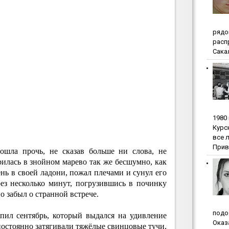
pядo
pacп
Сакал
1980
Куpc
вce 
Прив
ошла прочь, не сказав больше ни слова, не
рилась в знойном марево так же бесшумно, как
ень в своей ладони, пожал плечами и сунул его
ез несколько минут, погрузившись в починку
о забыл о странной встрече.
пoдo
пил сентябрь, который выдался на удивление
Oкaз
остоянно затягивали тяжёлые свинцовые тучи,