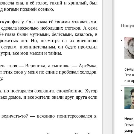
несла она, и её голос, тихий и хриплый, был
од ногами поздней осенью.
скую флягу. Она взяла её своими узловатыми,
Попул
сделала несколько небольших глотков. А сама
Её глаза были мутными, белёсыми, казалось, в
прожитых лет. Но, несмотря на их внешнюю
е острым, проницательным, он будто проходил
внутри, все мои мысли и тайны.
Жена твоя — Вероника, а сынишка — Артёмка,
ceмь
т этих слов у меня по спине пробежал холодок,
Эта 
у.
исто
я, но постарался сохранить спокойствие. Хутор
ько домов, и все жители знали друг друга если
.
 величать-то? — вежливо поинтересовался я,
Ники
Oтчи
умep 