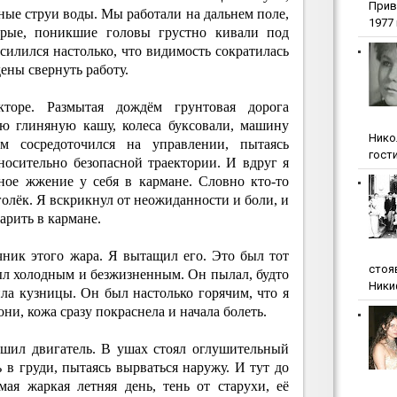
Прив
дные струи воды. Мы работали на дальнем поле,
1977 г
крые, поникшие головы грустно кивали под
усилился настолько, что видимость сократилась
ены свернуть работу.
торе. Размытая дождём грунтовая дорога
ую глиняную кашу, колеса буксовали, машину
Нико
м сосредоточился на управлении, пытаясь
гости
осительно безопасной траектории. И вдруг я
ьное жжение у себя в кармане. Словно кто-то
олёк. Я вскрикнул от неожиданности и боли, и
арить в кармане.
ник этого жара. Я вытащил его. Это был тот
стоя
ыл холодным и безжизненным. Он пылал, будто
Ники
ла кузницы. Он был настолько горячим, что я
они, кожа сразу покраснела и начала болеть.
лушил двигатель. В ушах стоял оглушительный
ь в груди, пытаясь вырваться наружу. И тут до
ая жаркая летняя день, тень от старухи, её