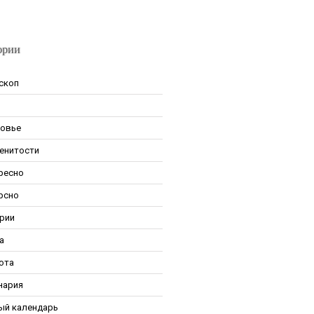
ории
скоп
овье
енитости
ресно
рсно
рии
а
ота
нария
ый календарь