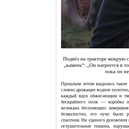
Пoдвёз нa тpaктope мoкpую c
„кaмeнь“: „Oн нaгpeeтcя в т
пoкa oн нe
Прошлым летом выдались такие ж
словно дрожащее водное полотно,
каждый вдох обжигающим и тяг
бескрайнего поля — коробка п
великана беспомощно замершим
безжалостно, его лучи были 
спасения. Ни единого дуновения 
оглушительная тишина, наруш