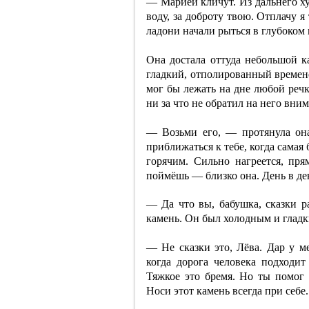
— Марией кличут. Из дальнего хут
воду, за доброту твою. Отплачу я 
ладони начали рыться в глубоком
Она достала оттуда небольшой 
гладкий, отполированный времен
мог бы лежать на дне любой речк
ни за что не обратил на него вни
— Возьми его, — протянула он
приближаться к тебе, когда самая
горячим. Сильно нагреется, пря
поймёшь — близко она. День в день
— Да что вы, бабушка, сказки ра
камень. Он был холодным и гладк
— Не сказки это, Лёва. Дар у 
когда дорога человека подходит 
Тяжкое это бремя. Но ты помог м
Носи этот камень всегда при себе.