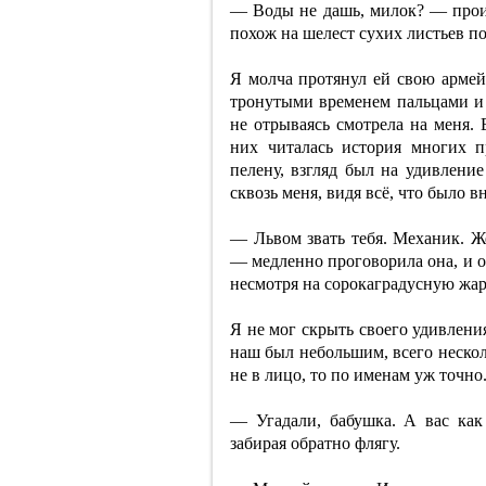
— Воды не дашь, милок? — произ
похож на шелест сухих листьев п
Я молча протянул ей свою армей
тронутыми временем пальцами и 
не отрываясь смотрела на меня. 
них читалась история многих 
пелену, взгляд был на удивлени
сквозь меня, видя всё, что было 
— Львом звать тебя. Механик. 
— медленно проговорила она, и о
несмотря на сорокаградусную жар
Я не мог скрыть своего удивлени
наш был небольшим, всего нескол
не в лицо, то по именам уж точно
— Угадали, бабушка. А вас как
забирая обратно флягу.