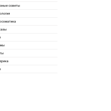
зные советы
ология
осоматика
казы
и
ьмы
ты
ерика
р