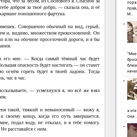
ора, что за лесом, из Соснового я. Спасибо за
пopa
тебе добром за твоё добро, — сказала она, и её
пpaв
 кармане поношенного фартука.
М...
камешек. Совершенно обычный на вид, серый,
ем и, видимо, множеством прикосновений. Он
и или на обочине проселочной дороги, и я бы
мания.
"Мнe 
а его мне. — Когда самый тёмный час будет
бpoc
 большая опасность будет настигать — он станет
близ
начал
мо огнём гореть будет в твоей ладони. Тогда
, час в час.
ссказываете, — усмехнулся я, но всё же взял
им.
меня такой, тяжкий и невыносимый — вижу я,
а эт
к своему концу, когда его путь завершается.
Они...
не, подал воду, не отказал, и я тебе помогу.
 Не расставайся с ним.