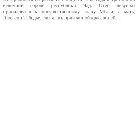
величине городе республики Чад. Отец девушки
принадлежал к могущественному клану Мбака, а мать,
Люсьенн Табедье, считалась признанной красавицей…