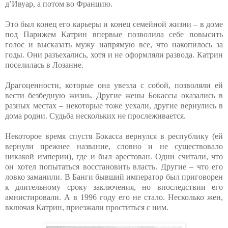
д’Ивуар, а потом во Францию.
Это был конец его карьеры и конец семейной жизни – в доме
под Парижем Катрин впервые позволила себе повысить
голос и высказать мужу напрямую все, что накопилось за
годы. Они разъехались, хотя и не оформляли развода. Катрин
поселилась в Лозанне.
Драгоценности, которые она увезла с собой, позволяли ей
вести безбедную жизнь. Другие жены Бокассы оказались в
разных местах – некоторые тоже уехали, другие вернулись в
дома родни. Судьба нескольких не прослеживается.
Некоторое время спустя Бокасса вернулся в республику (ей
вернули прежнее название, словно и не существовало
никакой империи), где и был арестован. Одни считали, что
он хотел попытаться восстановить власть. Другие – что его
ловко заманили. В Банги бывший император был приговорен
к длительному сроку заключения, но впоследствии его
амнистировали. А в 1996 году его не стало. Несколько жен,
включая Катрин, приезжали проститься с ним.