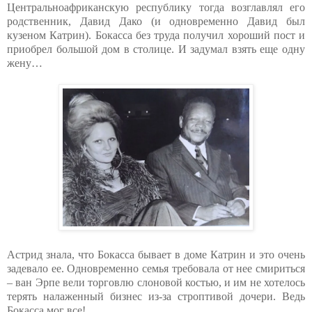
Центральноафриканскую республику тогда возглавлял его
родственник, Давид Дако (и одновременно Давид был
кузеном Катрин). Бокасса без труда получил хороший пост и
приобрел большой дом в столице. И задумал взять еще одну
жену…
Астрид знала, что Бокасса бывает в доме Катрин и это очень
задевало ее. Одновременно семья требовала от нее смириться
– ван Эрпе вели торговлю слоновой костью, и им не хотелось
терять налаженный бизнес из-за строптивой дочери. Ведь
Бокасса мог все!