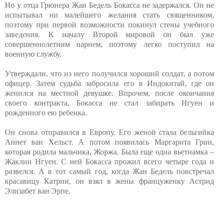
Но у отца Грюнера Жан Бедель Бокасса не задержался. Он не
испытывал ни малейшего желания стать священником,
поэтому при первой возможности покинул стены учебного
заведения. К началу Второй мировой он был уже
совершеннолетним парнем, поэтому легко поступил на
военную службу.
Утверждали, что из него получился хороший солдат, а потом
офицер. Затем судьба забросила его в Индокитай, где он
женился на местной девушке. Впрочем, после окончания
своего контракта, Бокасса не стал забирать Нгуен и
рожденного ею ребенка.
Он снова отправился в Европу. Его женой стала бельгийка
Аннет ван Хельст. А потом появилась Маргарита Грин,
которая родила мальчика, Жоржа. Была еще одна вьетнамка –
Жаклин Нгуен. С ней Бокасса прожил всего четыре года и
развелся. А в тот самый год, когда Жан Бедель повстречал
красавицу Катрин, он взял в жены француженку Астрид
Элизабет ван Эрпе.