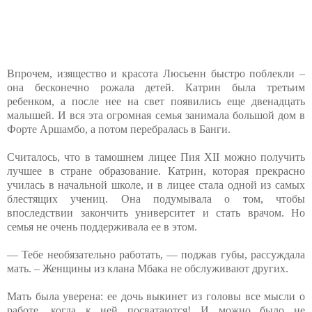
Впрочем, изящество и красота Люсьенн быстро поблекли –
она бесконечно рожала детей. Катрин была третьим
ребенком, а после нее на свет появились еще двенадцать
малышей. И вся эта огромная семья занимала большой дом в
Форте Аршамбо, а потом перебралась в Банги.
Считалось, что в тамошнем лицее Пия XII можно получить
лучшее в стране образование. Катрин, которая прекрасно
училась в начальной школе, и в лицее стала одной из самых
блестящих учениц. Она подумывала о том, чтобы
впоследствии закончить университет и стать врачом. Но
семья не очень поддерживала ее в этом.
— Тебе необязательно работать, — поджав губы, рассуждала
мать. – Женщины из клана Мбака не обслуживают других.
Мать была уверена: ее дочь выкинет из головы все мысли о
работе, когда к ней посватаются! И можно было не