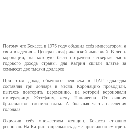
Потому что Бокасса в 1976 году объявил себя императором, а
свои владения – Центральноафриканской империей. В честь
коронации, на которую была потрачена четвертая часть
годового дохода страны, для Катрин сшили платье за
семьдесят две тысячи долларов.
При этом доход обычного человека в ЦАР едва-едва
составлял три доллара в месяц. Коронацию проводили,
пытаясь повторить церемонию, на которой короновали
императрицу Жозефину, жену Наполеона. От сияния
бриллиантов слепило глаза. А большая часть населения
голодала.
Окружив себя множеством женщин, Бокасса страшно
ревновал. На Катрин запрещалось даже пристально смотреть