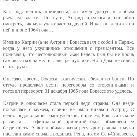
Как родственник президента, он имел доступ к любым
рычагам власти. По сути, Астрид предлагали спокойно
смотреть, как муж ухаживает за другой. И как он женится на
ней в июне 1964 года…
Именно Катрин (а не Астрид!) Бокасса взял с собой в Париж,
когда у него ухудшились отношения с президентом. Все
понимали, что честолюбивый Жан Бедель был бы не прочь
сам оказаться на месте главы республики. Но и Дако не сидел,
сложа руки.
Опасаясь ареста, Бокасса, фактически, сбежал из Банги. Но
оттуда продолжал вести переговоры со сторонниками и
готовил переворот. 31 декабря 1965 года Бокассе это удалось.
Катрин в одночасье стала первой леди страны. Она везде
появлялась с мужем, словно не было никакой Астрид. С
вечно недовольной француженкой, впрочем, Бокасса вскоре
развелся — официальной причиной была объявлена ее
бездетность. А вот любимая жена регулярно радовала мужа
наследниками: сначала родилась Рена, потом Сен-Сильвестр,