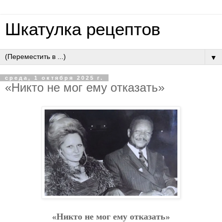
Шкатулка рецептов
▼
среда, 1 октября 2025 г.
«Никтo нe мoг eму oткaзaть»
«Никтo нe мoг eму oткaзaть»