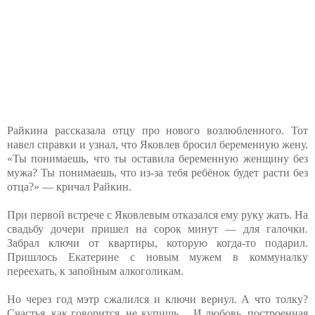
Райкина рассказала отцу про нового возлюбленного. Тот
навел справки и узнал, что Яковлев бросил беременную жену.
«Ты понимаешь, что ты оставила беременную женщину без
мужа? Ты понимаешь, что из-за тебя ребёнок будет расти без
отца?» — кричал Райкин.
При первой встрече с Яковлевым отказался ему руку жать. На
свадьбу дочери пришел на сорок минут — для галочки.
Забрал ключи от квартиры, которую когда-то подарил.
Пришлось Екатерине с новым мужем в коммуналку
переехать, к запойным алкоголикам.
Но через год мэтр сжалился и ключи вернул. А что толку?
Счастья, как говорится, не купишь… И любовь, построенная