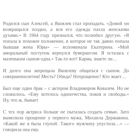
Родился сын Алексей, а Яковлев стал пропадать. «Домой он
возвращался поздно, а вся его одежда пахла женскими
духами.» В 1964 году признался, что полюбил другую. «Я
попала в похожее положение, в которое не так давно попала
бывшая жена Юры» — вспоминала Екатерина. «Мой
аморальный поступок вернулся бумерангом. Я осталась с
маленьким сыном одна.» Так-то вот! Карма, знаете ли…
И долго она запрещала Яковлеву общаться с сыном. До
совершеннолетия! Месть? Обида? Непрощение? Кто знает…
Был еще один брак – с актером Владимиром Ковалем. Но не
сложилось. «Ему хотелось одиночества, покоя и свободы.»
Ну, что ж, бывает
С тех пор актриса больше не пыталась создать семью. Зато
вымолила прощение у первого мужа, Михаила Державина.
«Какой же я была глупой. Такого мужчину упустила…» —
говорила она ему.