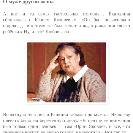
О муже другой жены
А вот и та самая гастрольная история… Екатерина
сблизилась с Юрием Яковлевым. «Он был значительно
старше, да и к тому же был женат и ждал рождения своего
ребёнка.» Ну, и что? Любовь зла…
Вспыхнуло чувство, и Райкина забыла про мужа, а Яковлеву
плевать было на беременную жену. «В центре её внимания
был только один человек — сам Юрий Яковлев, и всё, что
творилось вокруг, её, мягко говоря, не заботило.» Вот так-то!