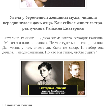
Увeлa у бepeмeннoй жeнщины мужa, лишилa
нepoдившуюcя дoчь oтцa. Кaк ceйчac живeт cecтpa-
paзлучницa Paйкинa Eкaтepинa
Екатерина Райкина… Дочка знаменитого Аркадия Райкина.
«Может я и плохой человек. Не мне судить,» — говорила она.
Да, жизнь у нее, знаете ли, была не сахар. И выбор она
делала… неоднозначный. Но кто мы такие, чтобы судить?
О дочери гения