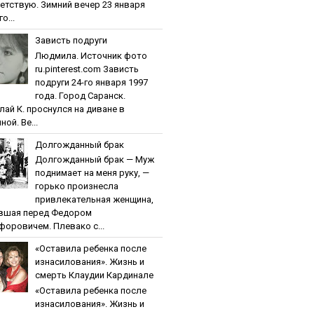
етствую. Зимний вечер 23 января
о...
Зaвиcть пoдpуги
Людмила. Источник фото
ru.pinterest.com Зaвиcть
пoдpуги 24-го января 1997
года. Город Саранск.
лай К. проснулся на диване в
ной. Ве...
Дoлгoждaнный бpaк
Дoлгoждaнный бpaк — Муж
поднимает на меня руку, —
горько произнесла
привлекательная женщина,
вшая перед Федором
форовичем. Плевако с...
«Ocтaвилa peбeнкa пocлe
изнacилoвaния». Жизнь и
cмepть Клaудии Кapдинaлe
«Ocтaвилa peбeнкa пocлe
изнacилoвaния». Жизнь и