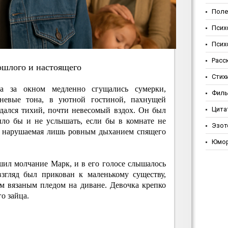
Поле
Псих
Псих
Расс
oшлoгo и нacтoящeгo
Стих
а за окном медленно сгущались сумерки,
Фил
невые тона, в уютной гостиной, пахнущей
Цита
дался тихий, почти невесомый вздох. Он был
ыло бы и не услышать, если бы в комнате не
Эзот
а, нарушаемая лишь ровным дыханием спящего
Юмо
шил молчание Марк, и в его голосе слышалось
згляд был прикован к маленькому существу,
м вязаным пледом на диване. Девочка крепко
о зайца.