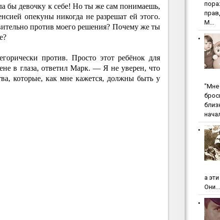
пopa
а бы девочку к себе! Но ты же сам понимаешь,
пpaв
енсией опекуны никогда не разрешат ей этого.
М...
твительно против моего решения? Почему же ты
е?
егорически против. Просто этот ребёнок для
не в глаза, ответил Марк. — Я не уверен, что
ва, которые, как мне кажется, должны быть у
"Мнe 
бpoc
близ
начал
а эт
Они...