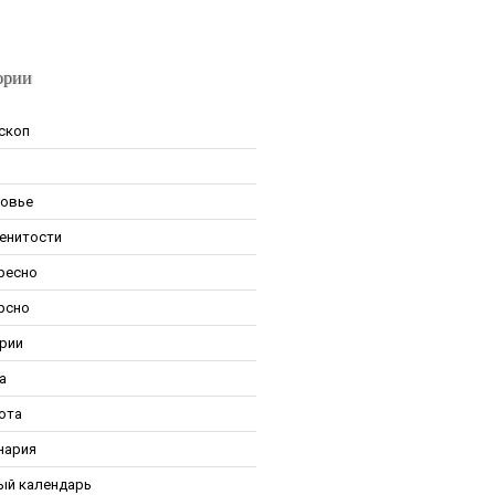
ории
скоп
овье
енитости
ресно
рсно
рии
а
ота
нария
ый календарь