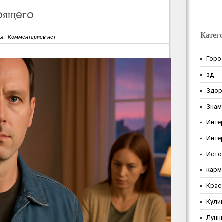
oящeгo
Катег
зы
Комментариев нет
Горо
зд
Здор
Знам
Инте
Инте
Исто
карм
Крас
Кули
Лунн