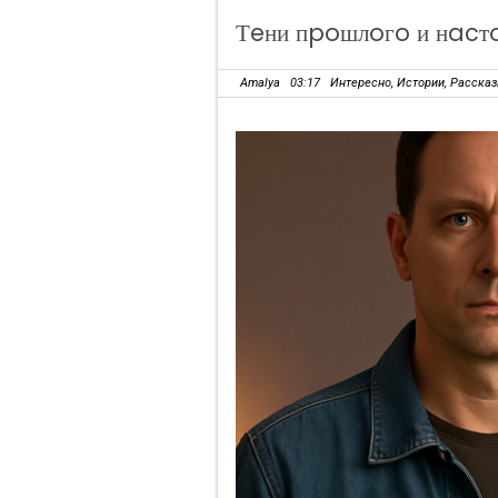
Тeни пpoшлoгo и нacт
Amalya
03:17
Интересно
,
Истории
,
Расска