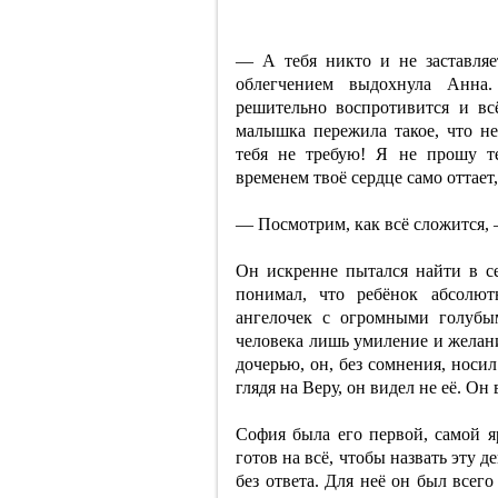
— А тебя никто и не заставляе
облегчением выдохнула Анна.
решительно воспротивится и вс
малышка пережила такое, что не
тебя не требую! Я не прошу т
временем твоё сердце само оттает, 
— Посмотрим, как всё сложится,
Он искренне пытался найти в с
понимал, что ребёнок абсолю
ангелочек с огромными голубы
человека лишь умиление и желани
дочерью, он, без сомнения, носи
глядя на Веру, он видел не её. О
София была его первой, самой 
готов на всё, чтобы назвать эту д
без ответа. Для неё он был все