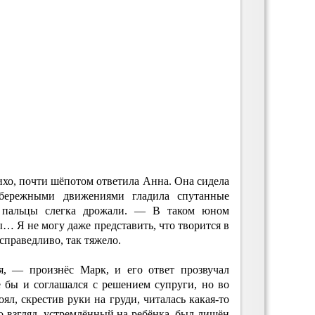
хо, почти шёпотом ответила Анна. Она сидела
бережными движениями гладила спутанные
 пальцы слегка дрожали. — В таком юном
ы… Я не могу даже представить, что творится в
есправедливо, так тяжело.
я, — произнёс Марк, и его ответ прозвучал
е бы и соглашался с решением супруги, но во
оял, скрестив руки на груди, читалась какая-то
о взгляд, устремлённый на ребёнка, был лишён