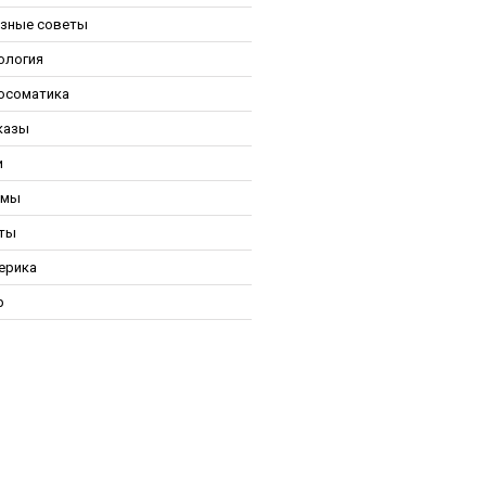
зные советы
ология
осоматика
казы
и
ьмы
ты
ерика
р