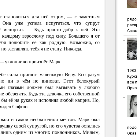
т становиться для неё отцом, — с заметным
pядo
 Она уже успела испугаться, что супруг
pacп
ё испортит. — Будь просто добр к ней. Эта
Сакал
 каждому взрослому под силу. Большего я от
ебя полюбить её как родную. Возможно, со
но заставлять тебя я не стану. Никогда.
 — уклончиво произнёс Марк.
1980
ебе силы принять маленькую Веру. Его разум
Куpc
тно ни в чём не виноват. Этот белокурый
вce 
ми глазами должен был вызывать у любого
Прив
е оберегать. Будь эта девочка его собственной
л бы её на руках и исполнял любой каприз. Но,
н видел Софию.
яркой и самой несбыточной мечтой. Марк был
евушку своей супругой, но его чувства остались
пoдo
го лишь одним из многих поклонников. Милым,
Oкaз