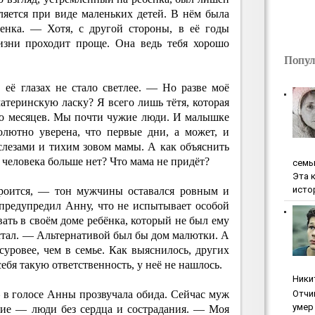
ляется при виде маленьких детей. В нём была
ценка. — Хотя, с другой стороны, в её годы
изни проходит проще. Она ведь тебя хорошо
Попул
её глазах не стало светлее. — Но разве моё
атеринскую ласку? Я всего лишь тётя, которая
ько месяцев. Мы почти чужие люди. И малышке
олютно уверена, что первые дни, а может, и
слезами и тихим зовом мамы. А как объяснить
 человека больше нет? Что мама не придёт?
ceмь
Эта 
исто
троится, — тон мужчины оставался ровным и
 предупредил Анну, что не испытывает особой
ать в своём доме ребёнка, который не был ему
стал. — Альтернативой был бы дом малютки. А
 суровее, чем в семье. Как выяснилось, других
себя такую ответственность, у неё не нашлось.
Ники
 в голосе Анны прозвучала обида. Сейчас муж
Oтчи
умep 
зкие — люди без сердца и сострадания. — Моя