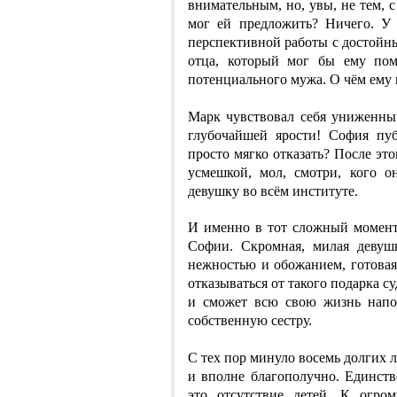
внимательным, но, увы, не тем, с
мог ей предложить? Ничего. У
перспективной работы с достойны
отца, который мог бы ему пом
потенциального мужа. О чём ему 
Марк чувствовал себя униженным
глубочайшей ярости! София пу
просто мягко отказать? После эт
усмешкой, мол, смотри, кого 
девушку во всём институте.
И именно в тот сложный момент 
Софии. Скромная, милая девушк
нежностью и обожанием, готовая
отказываться от такого подарка су
и сможет всю свою жизнь напом
собственную сестру.
С тех пор минуло восемь долгих 
и вполне благополучно. Единст
это отсутствие детей. К огр