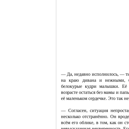
— Да, недавно исполнилось, — ти
на краю дивана и нежными, 
белокурые кудри малышки. Её
возрасте остаться без мамы и пап
её маленьком сердечке. Это так н
— Согласен, ситуация непроста
несколько отстранённо. Он врод
всём его облике, в том, как он ст
невысказанная неуверенность. Ег