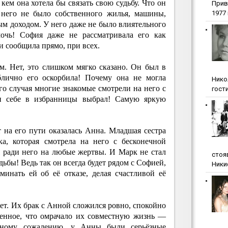
 кем она хотела бы связать свою судьбу. Что он
Прив
 него не было собственного жилья, машины,
1977 г
м доходом. У него даже не было влиятельного
очь! София даже не рассматривала его как
и сообщила прямо, при всех.
. Нет, это слишком мягко сказано. Он был в
блично его оскорбила! Почему она не могла
Нико
ого случая многие знакомые смотрели на него с
гости
он себе в избранницы выбрал! Самую яркую
на его пути оказалась Анна. Младшая сестра
а, которая смотрела на него с бесконечной
 ради него на любые жертвы. И Марк не стал
стоя
дьбы! Ведь так он всегда будет рядом с Софией,
Ники
инать ей об её отказе, делая счастливой её
лет. Их брак с Анной сложился ровно, спокойно
венное, что омрачало их совместную жизнь —
омному сожалению, у Анны были серьёзные