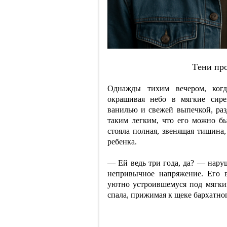
Тeни пp
Однажды тихим вечером, когд
окрашивая небо в мягкие сире
ванилью и свежей выпечкой, раз
таким легким, что его можно б
стояла полная, звенящая тишин
ребенка.
— Ей ведь три года, да? — нару
непривычное напряжение. Его в
уютно устроившемуся под мягки
спала, прижимая к щеке бархатног