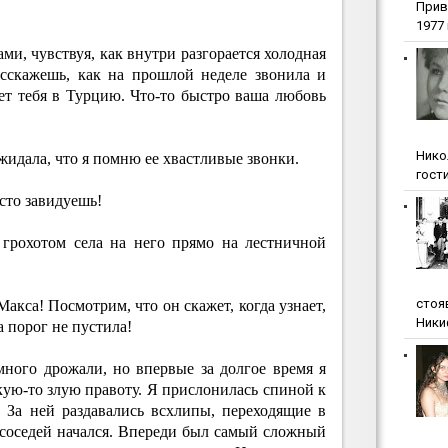
Прив
1977 г
ми, чувствуя, как внутри разгорается холодная
сскажешь, как на прошлой неделе звонила и
зет тебя в Турцию. Что-то быстро ваша любовь
Нико
жидала, что я помню ее хвастливые звонки.
гости
сто завидуешь!
 грохотом села на него прямо на лестничной
стоя
акса! Посмотрим, что он скажет, когда узнает,
Ники
 порог не пустила!
много дрожали, но впервые за долгое время я
акую-то злую правоту. Я прислонилась спиной к
 За ней раздавались всхлипы, переходящие в
 соседей начался. Впереди был самый сложный