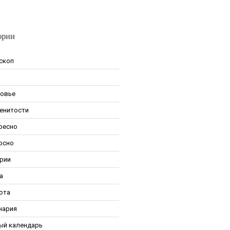
ории
скоп
овье
енитости
ресно
рсно
рии
а
ота
нария
ый календарь