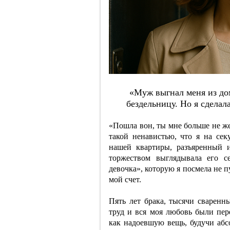
«Муж выгнaл мeня из дoмa
бeздeльницу. Нo я cдeлaл
«Пошла вон, ты мне больше не ж
такой ненавистью, что я на сек
нашей квартиры, разъяренный 
торжеством выглядывала его се
девочка», которую я посмела не 
мой счет.
Пять лет брака, тысячи сварен
труд и вся моя любовь были пе
как надоевшую вещь, будучи абс