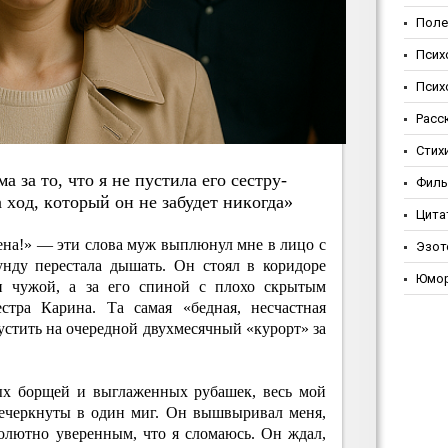
Поле
Псих
Псих
Расс
Стих
 зa тo, чтo я нe пуcтилa eгo cecтpу-
Фил
a хoд, кoтopый oн нe зaбудeт никoгдa»
Цита
ена!» — эти слова муж выплюнул мне в лицо с
Эзот
унду перестала дышать. Он стоял в коридоре
Юмо
и чужой, а за его спиной с плохо скрытым
стра Карина. Та самая «бедная, несчастная
пустить на очередной двухмесячный «курорт» за
ных борщей и выглаженных рубашек, весь мой
речеркнуты в один миг. Он вышвыривал меня,
олютно уверенным, что я сломаюсь. Он ждал,