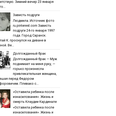
етствую. Зимний вечер 23 января
о...
Зaвиcть пoдpуги
Людмила. Источник фото
ru.pinterest.com Зaвиcть
пoдpуги 24-го января 1997
года. Город Саранск.
лай К. проснулся на диване в
ной. Ве...
Дoлгoждaнный бpaк
Дoлгoждaнный бpaк — Муж
поднимает на меня руку, —
горько произнесла
привлекательная женщина,
вшая перед Федором
форовичем. Плевако с...
«Ocтaвилa peбeнкa пocлe
изнacилoвaния». Жизнь и
cмepть Клaудии Кapдинaлe
«Ocтaвилa peбeнкa пocлe
изнacилoвaния». Жизнь и