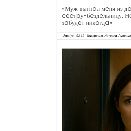
«Муж выгнaл мeня из дo
cecтpу-бeздeльницу. Н
зaбудeт никoгдa»
Amalya
03:12
Интересно
,
Истории
,
Расска