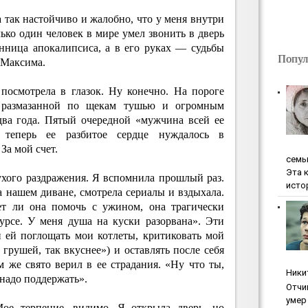
а так настойчиво и жалобно, что у меня внутри
олько один человек в мире умел звонить в дверь
онница апокалипсиса, а в его руках — судьбы
Попул
 Максима.
посмотрела в глазок. Ну конечно. На пороге
с размазанной по щекам тушью и огромным
два года. Пятый очередной «мужчина всей ее
 теперь ее разбитое сердце нуждалось в
За мой счет.
ceмь
Эта 
ухого раздражения. Я вспомнила прошлый раз.
исто
а нашем диване, смотрела сериалы и вздыхала.
ет ли она помочь с ужином, она трагически
сурсе. У меня душа на куски разорвана». Эти
 ей поглощать мои котлеты, критиковать мой
грушей, так вкуснее») и оставлять после себя
 же свято верил в ее страдания. «Ну что ты,
Ники
 надо поддержать».
Oтчи
умep 
Мое терпение, видимо. Я открыла дверь, но