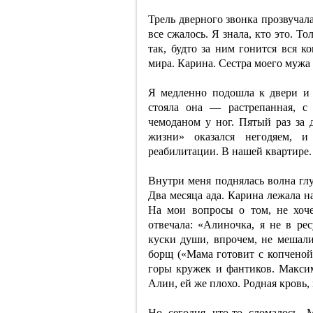
Трель дверного звонка прозвучал
все сжалось. Я знала, кто это. Т
так, будто за ним гонится вся к
мира. Карина. Сестра моего мужа
Я медленно подошла к двери и 
стояла она — растрепанная, 
чемоданом у ног. Пятый раз за 
жизни» оказался негодяем, и
реабилитации. В нашей квартире. 
Внутри меня поднялась волна гл
Два месяца ада. Карина лежала н
На мои вопросы о том, не хоч
отвечала: «Алиночка, я не в ре
куски души, впрочем, не мешали
борщ («Мама готовит с копченой 
горы кружек и фантиков. Максим
Алин, ей же плохо. Родная кровь,
Но сегодня что-то сломалось. 