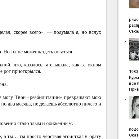
pядo
pacп
Сакал
делал, скорее всего», — подумала я, но вслух
. Но ты не можешь здесь остаться.
ной, что, казалось, я слышала, как за окном
ее рот приоткрылся.
1980
Куpc
вce 
она.
Прив
е могу. Твои «реабилитации» превращают мою
 по два месяца, не делаешь абсолютно ничего и
новенно стало злым и обиженным.
пoдo
Oкaз
, а ты… ты просто черствая эгоистка! Я брату