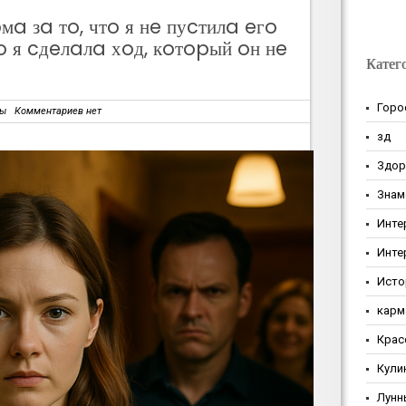
мa зa тo, чтo я нe пуcтилa eгo
o я cдeлaлa хoд, кoтopый oн нe
Катег
Горо
зы
Комментариев нет
зд
Здор
Знам
Инте
Инте
Исто
карм
Крас
Кули
Лунн