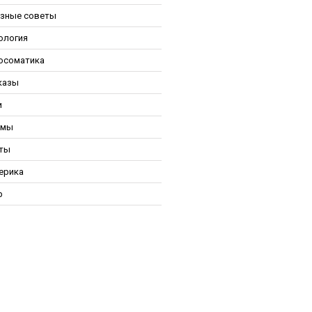
зные советы
ология
осоматика
казы
и
ьмы
ты
ерика
р