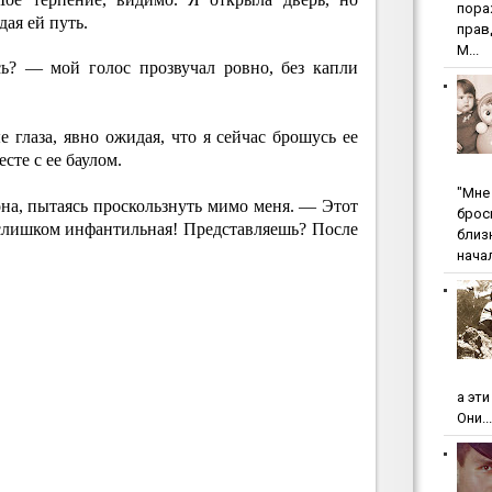
пopa
дая ей путь.
пpaв
М...
ь? — мой голос прозвучал ровно, без капли
 глаза, явно ожидая, что я сейчас брошусь ее
сте с ее баулом.
"Мнe 
на, пытаясь проскользнуть мимо меня. — Этот
бpoc
слишком инфантильная! Представляешь? После
близ
начал
а эт
Они...