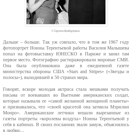
С Сергеем Бондарчуком.
Дальше – больше. Так уж совпало, что в том же 1967 году
фотопортрет Нонны Терентьевой работы Василия Малышева
попал на фотовыставку ЮНЕСКО в Париже и занял там
первое место. Фотографию растиражировали мировые СМИ.
Она была опубликована даже в ежедневной газете
министерства обороны США «Stars and Stripes» («Звезды и
полосы»), выходившей в 50 странах мира.
Говорят, вскоре молодая актриса стала мешками получать
письма от воевавших во Вьетнаме американских солдат,
которые называли ее «самой желанной женщиной планеты»
и признавались, что «своей красотой она затмила Мэрилин
Монро». Американские летчики вешали вырезанные из
газеты портреты «королевы воздуха» Нонны Терентьевой у
себя в кабинах. В своих посланиях звали замуж, объяснялись
в любви…