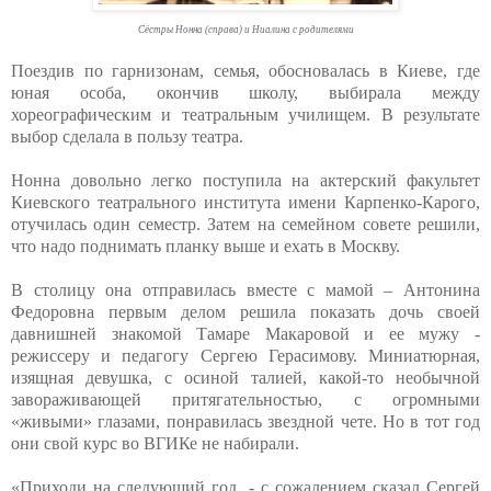
Сёстры Нонна (справа) и Ниалина с родителями
Поездив по гарнизонам, семья, обосновалась в Киеве, где
юная особа, окончив школу, выбирала между
хореографическим и театральным училищем. В результате
выбор сделала в пользу театра.
Нонна довольно легко поступила на актерский факультет
Киевского театрального института имени Карпенко-Карого,
отучилась один семестр. Затем на семейном совете решили,
что надо поднимать планку выше и ехать в Москву.
В столицу она отправилась вместе с мамой – Антонина
Федоровна первым делом решила показать дочь своей
давнишней знакомой Тамаре Макаровой и ее мужу -
режиссеру и педагогу Сергею Герасимову. Миниатюрная,
изящная девушка, с осиной талией, какой-то необычной
завораживающей притягательностью, с огромными
«живыми» глазами, понравилась звездной чете. Но в тот год
они свой курс во ВГИКе не набирали.
«Приходи на следующий год, - с сожалением сказал Сергей