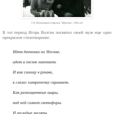
С Н. Михалковым в к/фильме "Шуточка", 1966 год
В тот период Игорь Волгин посвятил своей музе еще одно
прекрасное стихотворение.
Идет девчонка по Москве,
идет и песню напевает.
И как синицу в рукаве,
в глазах хитриночку скрывает.
Как разноцветные шары,
над ней сияют светофоры.
И молодые маляры