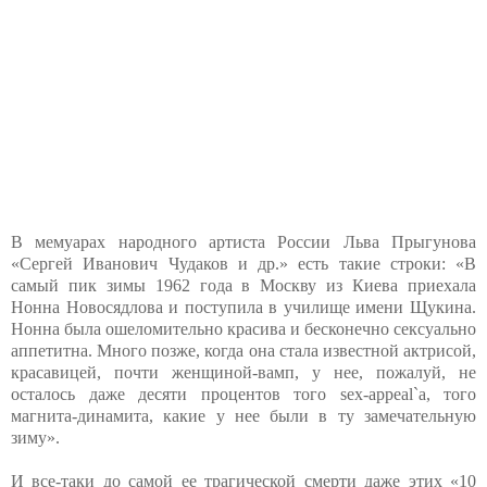
В мемуарах народного артиста России Льва Прыгунова
«Сергей Иванович Чудаков и др.» есть такие строки: «В
самый пик зимы 1962 года в Москву из Киева приехала
Нонна Новосядлова и поступила в училище имени Щукина.
Нонна была ошеломительно красива и бесконечно сексуально
аппетитна. Много позже, когда она стала известной актрисой,
красавицей, почти женщиной-вамп, у нее, пожалуй, не
осталось даже десяти процентов того sex-appeal`a, того
магнита-динамита, какие у нее были в ту замечательную
зиму».
И все-таки до самой ее трагической смерти даже этих «10