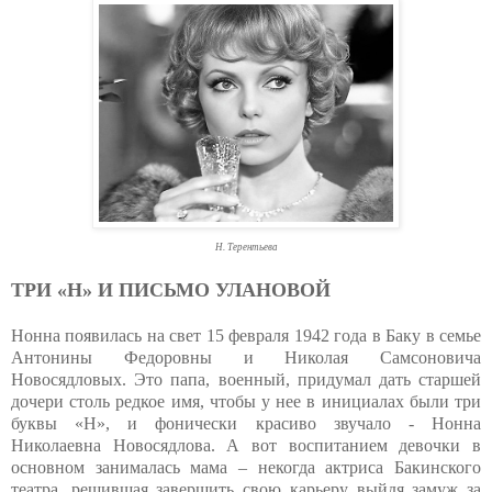
Н. Терентьева
ТРИ «Н» И ПИСЬМО УЛАНОВОЙ
Нонна появилась на свет 15 февраля 1942 года в Баку в семье
Антонины Федоровны и Николая Самсоновича
Новосядловых. Это папа, военный, придумал дать старшей
дочери столь редкое имя, чтобы у нее в инициалах были три
буквы «Н», и фонически красиво звучало - Нонна
Николаевна Новосядлова. А вот воспитанием девочки в
основном занималась мама – некогда актриса Бакинского
театра, решившая завершить свою карьеру выйдя замуж за