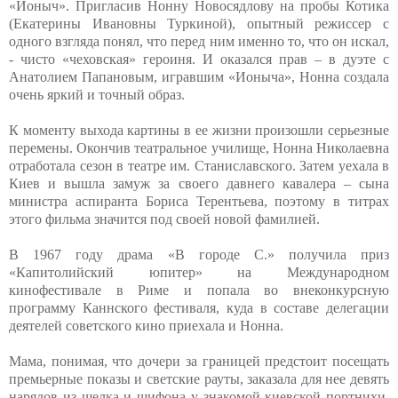
«Ионыч». Пригласив Нонну Новосядлову на пробы Котика
(Екатерины Ивановны Туркиной), опытный режиссер с
одного взгляда понял, что перед ним именно то, что он искал,
- чисто «чеховская» героиня. И оказался прав – в дуэте с
Анатолием Папановым, игравшим «Ионыча», Нонна создала
очень яркий и точный образ.
К моменту выхода картины в ее жизни произошли серьезные
перемены. Окончив театральное училище, Нонна Николаевна
отработала сезон в театре им. Станиславского. Затем уехала в
Киев и вышла замуж за своего давнего кавалера – сына
министра аспиранта Бориса Терентьева, поэтому в титрах
этого фильма значится под своей новой фамилией.
В 1967 году драма «В городе С.» получила приз
«Капитолийский юпитер» на Международном
кинофестивале в Риме и попала во внеконкурсную
программу Каннского фестиваля, куда в составе делегации
деятелей советского кино приехала и Нонна.
Мама, понимая, что дочери за границей предстоит посещать
премьерные показы и светские рауты, заказала для нее девять
нарядов из шелка и шифона у знакомой киевской портнихи.