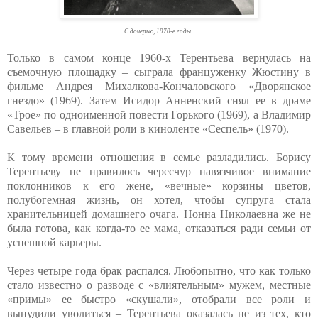
С дочерью, 1970-е годы.
Только в самом конце 1960-х Терентьева вернулась на
съемочную площадку – сыграла француженку Жюстину в
фильме Андрея Михалкова-Кончаловского «Дворянское
гнездо» (1969). Затем Исидор Анненский снял ее в драме
«Трое» по одноименной повести Горького (1969), а Владимир
Савельев – в главной роли в киноленте «Сеспель» (1970).
К тому времени отношения в семье разладились. Борису
Терентьеву не нравилось чересчур навязчивое внимание
поклонников к его жене, «вечные» корзины цветов,
полубогемная жизнь, он хотел, чтобы супруга стала
хранительницей домашнего очага. Нонна Николаевна же не
была готова, как когда-то ее мама, отказаться ради семьи от
успешной карьеры.
Через четыре года брак распался. Любопытно, что как только
стало известно о разводе с «влиятельным» мужем, местные
«примы» ее быстро «скушали», отобрали все роли и
вынудили уволиться – Терентьева оказалась не из тех, кто