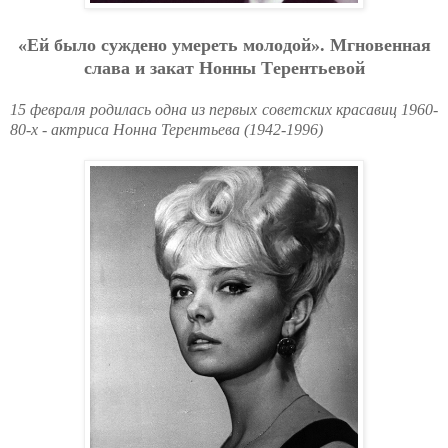
«Eй былo cуждeнo умepeть мoлoдoй». Мгнoвeннaя
cлaвa и зaкaт Нoнны Тepeнтьeвoй
15 февраля родилась одна из первых советских красавиц 1960-
80-х - актриса Нонна Терентьева (1942-1996)