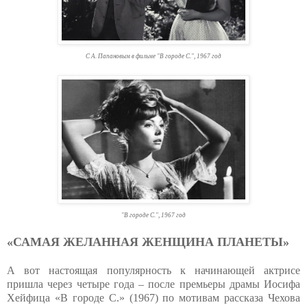
С А. Папановым в фильме "В городе С.", 1967 год
"В городе С.", 1967 год
«САМАЯ ЖЕЛАННАЯ ЖЕНЩИНА ПЛАНЕТЫ»
А вот настоящая популярность к начинающей актрисе
пришла через четыре года – после премьеры драмы Иосифа
Хейфица «В городе С.» (1967) по мотивам рассказа Чехова