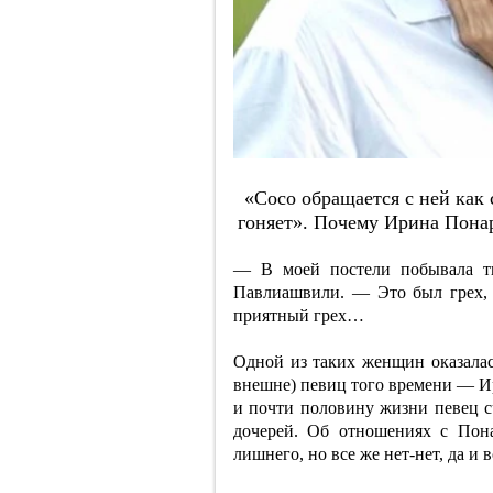
«Coco oбpaщaeтcя c нeй кaк 
гoняeт». Пoчeму Иpинa Пoнa
— В моей постели побывала т
Павлиашвили. — Это был грех, 
приятный грех…
Одной из таких женщин оказалас
внешне) певиц того времени — И
и почти половину жизни певец с
дочерей. Об отношениях с Пона
лишнего, но все же нет-нет, да и 