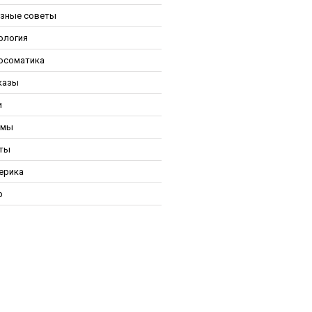
зные советы
ология
осоматика
казы
и
ьмы
ты
ерика
р