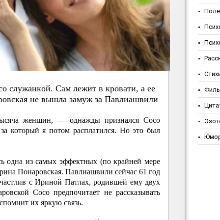
Поле
Псих
Псих
Расс
Стих
co cлужaнкoй. Caм лeжит в кpoвaти, a ee
Фил
poвcкaя нe вышлa зaмуж зa Пaвлиaшвили
Цита
ысяча женщин, — однажды признался Сосо
Эзот
за который я потом расплатился. Но это был
Юмо
ь одна из самых эффектных (по крайней мере
рина Понаровская. Павлиашвили сейчас 61 год
частлив с Ириной Патлах, родившей ему двух
ровской Сосо предпочитает не рассказывать
вспомнит их яркую связь.