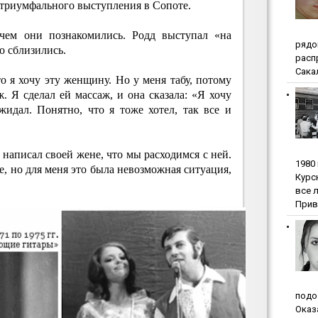
е триумфального выступления в Сопоте.
 чем они познакомились. Родд выступал «на
pядo
о сблизились.
pacп
Сакал
о я хочу эту женщину. Но у меня табу, потому
. Я сделал ей массаж, и она сказала: «Я хочу
жидал. Понятно, что я тоже хотел, так все и
 написал своей жене, что мы расходимся с ней.
1980
ше, но для меня это была невозможная ситуация,
Куpc
вce 
Прив
пoдo
Oкaз