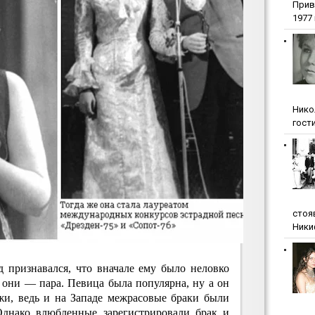
Прив
1977 г
Нико
гости
стоя
Ники
 признавался, что вначале ему было неловко
 они — пара. Певица была популярна, ну а он
ожи, ведь и на Западе межрасовые браки были
Однако влюбленные зарегистрировали брак и