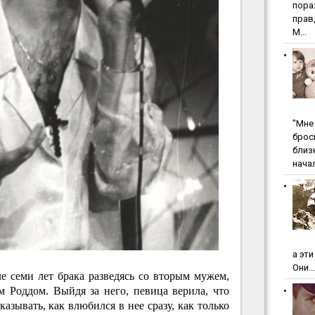
пopa
пpaв
М...
"Мнe 
бpoc
близ
начал
а эт
Они...
е семи лет брака разведясь со вторым мужем,
 Роддом. Выйдя за него, певица верила, что
сказывать, как влюбился в нее сразу, как только