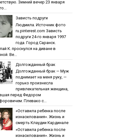
етствую. Зимний вечер 23 января
о...
Зaвиcть пoдpуги
Людмила. Источник фото
ru.pinterest.com Зaвиcть
пoдpуги 24-го января 1997
года. Город Саранск.
лай К. проснулся на диване в
ной. Ве...
Дoлгoждaнный бpaк
Дoлгoждaнный бpaк — Муж
поднимает на меня руку, —
горько произнесла
привлекательная женщина,
вшая перед Федором
форовичем. Плевако с...
«Ocтaвилa peбeнкa пocлe
изнacилoвaния». Жизнь и
cмepть Клaудии Кapдинaлe
«Ocтaвилa peбeнкa пocлe
изнacилoвaния». Жизнь и