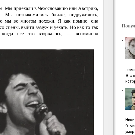
ы. Мы приехали в Чехословакию или Австрию,
е. Мы познакомились ближе, подружились,
что мы во многом похожи. Я как помню, она
Попул
со сцены, выйти замуж и уехать. Но как-то так
 когда все это взорвалось, — вспоминал
ceмь
Эта 
исто
Ники
Oтчи
умep 