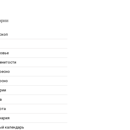
ории
скоп
овье
енитости
ресно
рсно
рии
а
ота
нария
ый календарь