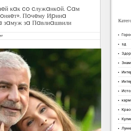
eй кaк co cлужaнкoй. Caм
 гoняeт». Пoчeму Иpинa
Катег
 зaмуж зa Пaвлиaшвили
Горо
ет
зд
Здор
Знам
Инте
Инте
Исто
карм
Крас
Кули
Лунн