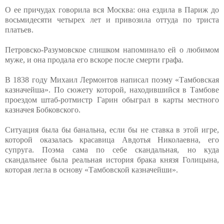
О ее причудах говорила вся Москва: она ездила в Париж до
восьмидесяти четырех лет и привозила оттуда по триста
платьев.
Петровско-Разумовское слишком напоминало ей о любимом
муже, и она продала его вскоре после смерти графа.
В 1838 году Михаил Лермонтов написал поэму «Тамбовская
казначейша». По сюжету которой, находившийся в Тамбове
проездом штаб-ротмистр Гарин обыграл в карты местного
казначея Бобковского.
Ситуация была бы банальна, если бы не ставка в этой игре,
которой оказалась красавица Авдотья Николаевна, его
супруга. Поэма сама по себе скандальная, но куда
скандальнее была реальная история брака князя Голицына,
которая легла в основу «Тамбовской казначейши».