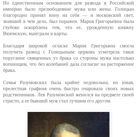
Но единственным основанием для развода в Российской
империи было прелюбодеяние мужа или жены. Голицын
благородно принял вину на себя — и московский свет,
знавший в чем дело, был поражен. Мария Григорьевна была
глубоко оскорблена тем, что ее, урожденную княжну
Вяземскую, выиграли в карты.
Благодаря широкой огласке Мария Григорьвна смогла
получить развод с Голицыным: церковь усмотрела такое
поругание священных уз брака со стороны мужа настолько
вопиющим, что без колебаний дала согласие на расторжение
брака.
Семья Разумовских была крайне недовольна, но юная,
прелестная графиня очень быстро очаровала своих новых
родственников. Лев Разумовский женился на предмете своей
страсти, а ее бывший муж стал лучшим его другом.