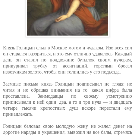
Князь Голицын слыл в Москве мотом и чудаком. Изо всех сил
он старался разориться, и это ему отлично удавалось. Каждый
день он ставил по полдюжине бутылок своим кучерам,
прикуривал трубку от ассигнаций, горстями бросал
извозчикам золото, чтобы они толпились у его подъезда.
Заемные письма князь Голицын подписывал не глядя: не
читая и не обращая внимания на то, какая цифра была
проставлена. Заимодавцы по своему усмотрению
приписывали к ней один, два, а то и три нуля — и двадцать
четыре тысячи крепостных душ вскоре перестали ему
принадлежать.
Голицын баловал свою молодую жену, не жалел денег на
дорогие наряды и украшения, вывозил на все балы, стремясь