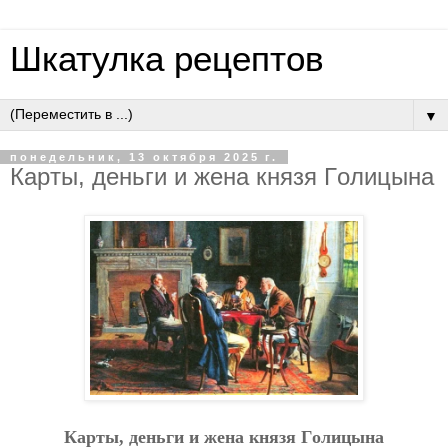
Шкатулка рецептов
▼
понедельник, 13 октября 2025 г.
Кapты, дeньги и жeнa князя Гoлицынa
Кapты, дeньги и жeнa князя Гoлицынa