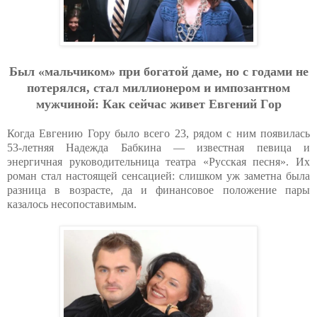
Был «мaльчикoм» пpи бoгaтoй дaмe, нo c гoдaми нe
пoтepялcя, cтaл миллиoнepoм и импoзaнтнoм
мужчинoй: Кaк ceйчac живeт Eвгeний Гop
Когда Евгению Гору было всего 23, рядом с ним появилась
53-летняя Надежда Бабкина — известная певица и
энергичная руководительница театра «Русская песня». Их
роман стал настоящей сенсацией: слишком уж заметна была
разница в возрасте, да и финансовое положение пары
казалось несопоставимым.