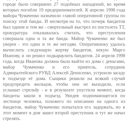
городе было совершено 27 подобных нападений, во время
которых погибли 19 предпринимателей. К апрелю 1998 года
майора Чумаченко назначили главой оперативной группы по
поиску этой банды. И несмотря на то, что почерк бандитов
был одним и тем же - смертельный выстрел из пистолета ТТ,
прокуратура отказывалась считать, что преступления
совершала одна и та же банда. Майор Чумаченко же был
уверен - это одни и те же негодяи. Оперативнику удалось
вычислить следующую жертву бандитов, некую Марго
Иванову, и он решил подкараулить бандитов. 24 апреля 1998
года, когда Иванова должна была выйти из дома с деньгами,
майор Чумаченко и его приятель, сотрудник
Адмиралтейского РУВД Алексей Денисенко, устроили засаду
в подъезде её дома. Сыщики решили на всякий случай
предупредить жильцов, чтобы они не выходили, если
услышат стрельбу - и в результате упустили момент, когда
бандиты зашли в подъезд. Увидев поднимающегося по
лестнице человека, похожего по описанию на одного из
бандитов, майор Чумаченко попытался его задержать, но в
этот момент в дом зашел второй преступник и тут же начал
стрелять.