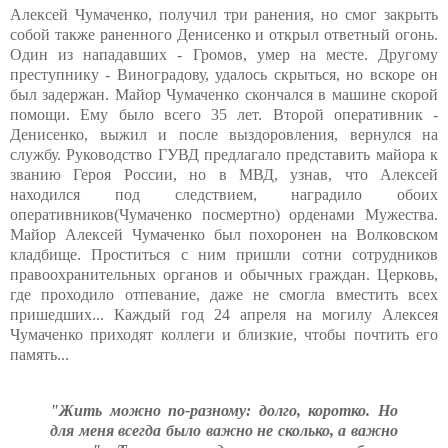
Алексей Чумаченко, получил три ранения, но смог закрыть
собой также раненного Денисенко и открыл ответный огонь.
Один из нападавших - Громов, умер на месте. Другому
преступнику - Виноградову, удалось скрыться, но вскоре он
был задержан. Майор Чумаченко скончался в машине скорой
помощи. Ему было всего 35 лет. Второй оперативник -
Денисенко, выжил и после выздоровления, вернулся на
службу. Руководство ГУВД предлагало представить майора к
званию Героя России, но в МВД, узнав, что Алексей
находился под следствием, наградило обоих
оперативников(Чумаченко посмертно) орденами Мужества.
Майор Алексей Чумаченко был похоронен на Волковском
кладбище. Проститься с ним пришли сотни сотрудников
правоохранительных органов и обычных граждан. Церковь,
где проходило отпевание, даже не смогла вместить всех
пришедших... Каждый год 24 апреля на могилу Алексея
Чумаченко приходят коллеги и близкие, чтобы почтить его
память...
"Жить можно по-разному: долго, коротко. Но
для меня всегда было важно не сколько, а важно