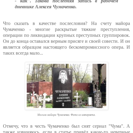
- как". Такова последняя запись в рабочем
дневнике Алексея Чумаченко.
Что сказать в качестве послесловия? На счету майора
Чумаченко - многие раскрытые тяжкие преступления,
операции по ликвидации крупных преступных группировок.
Он до конца оставался верным присяге и своей совести. И он
является образцом настоящего бескомпромиссного опера. И
таких всегда мало...
Могила майора Чумаченко. Фото из интернета.
Отмечу, что в честь Чумаченко был снят сериал "Чума". А
также извиняюсь, если в статье привёл какие-то неверные