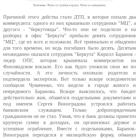
Чумаченко. Фото со службы в армии. Фото из интернета.
Причиной этого действа стало ДТП, в которое попали два
коммерсанта: одного из них крышевали сотрудники "МЦ", а
другого - "беркутовцы". Что-то они не поделили и на
разборку в офис "Беркута" прибыли девять сотрудников
"МЦ", где их всех и положили. Всё тривиально и обыденно
для того времени, но ведь погибших было десять. Десятым
неожиданно оказался сотрудник "Беркута" Кирилл Баранов -
лидер ОПГ, которая крышевала коммерсантов на
Финляндском вокзале. Его как будто уложили свои же по
случайности. А его личность опознали родители и
подтвердила экспертиза. Вот только вскоре осведомители
сообщили Чумаченко, что видели в городе живого и
невредимого Баранова. Вскоре выяснилось, что бандит
действительно жив, обзавёлся поддельными документами и
под именем Сергея Виноградова устроился работать
банковским служащим. Только добропорядочным
гражданином он не стал. Узнав, что в банк должны привезти
крупную сумму в долларах, он организовал дерзкое и
успешное ограбление. Вместе с подельниками, Баранов-
Виноградов переоделся в милицейскую форму, обманул