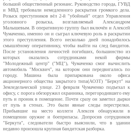
большой общественный резонанс. Руководство города, ГУВД
и МВД требовали немедленного раскрытия громкого дела.
Розыск преступников вёл 2-й "убойный" отдел Управления
уголовного розыска, возглавляемый Александром
Малышевым. В оперативную группу был включён и Алексей
Чумаченко, именно он и сыграл ключевую роль в раскрытии
этого преступления. Всего несколько дней понадобилось
смышлёному оперативнику, чтобы выйти на след бандитов.
После установления личностей погибших, большинство из
которых оказались сотрудниками некой фирмы
"Молодежный центр" ("МЦ"), Чумаченко смог вычислить
автомобиль "Москвич", на котором они передвигались по
городу. Машина была припаркована около офиса
акционерного общества закрытого типа(АОЗТ) "Беркут" на
Земледельческой улице. 23 февраля Чумаченко подъехал к
офису, с порога обезоружил охранника, перегородившего ему
путь и проник в помещение. Почти сразу он заметил дырки
от пуль в стенах. Это были явные следы перестрелки.
Прибывшие на место коллеги Алексея обнаружили в
помещении оружие и боеприпасы. Допросив сотрудников
"Беркута", следователи быстро выяснили, что в здании
недавно произошла крупная бандитская разборка.