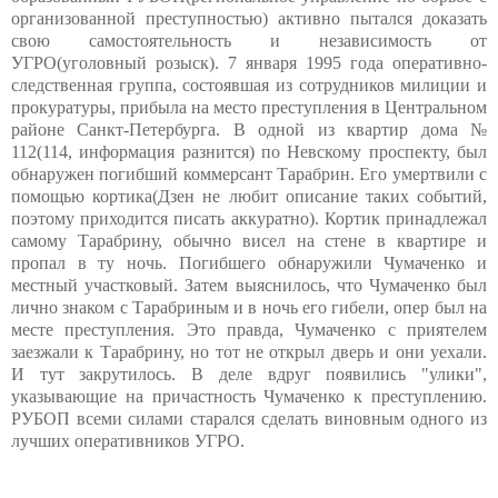
организованной преступностью) активно пытался доказать
свою самостоятельность и независимость от
УГРО(уголовный розыск). 7 января 1995 года оперативно-
следственная группа, состоявшая из сотрудников милиции и
прокуратуры, прибыла на место преступления в Центральном
районе Санкт-Петербурга. В одной из квартир дома №
112(114, информация разнится) по Невскому проспекту, был
обнаружен погибший коммерсант Тарабрин. Его умертвили с
помощью кортика(Дзен не любит описание таких событий,
поэтому приходится писать аккуратно). Кортик принадлежал
самому Тарабрину, обычно висел на стене в квартире и
пропал в ту ночь. Погибшего обнаружили Чумаченко и
местный участковый. Затем выяснилось, что Чумаченко был
лично знаком с Тарабриным и в ночь его гибели, опер был на
месте преступления. Это правда, Чумаченко с приятелем
заезжали к Тарабрину, но тот не открыл дверь и они уехали.
И тут закрутилось. В деле вдруг появились "улики",
указывающие на причастность Чумаченко к преступлению.
РУБОП всеми силами старался сделать виновным одного из
лучших оперативников УГРО.