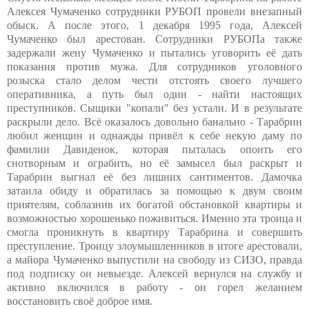
Алексея Чумаченко сотрудники РУБОП провели внезапный
обыск. А после этого, 1 декабря 1995 года, Алексей
Чумаченко был арестован. Сотрудники РУБОПа также
задержали жену Чумаченко и пытались уговорить её дать
показания против мужа. Для сотрудников уголовного
розыска стало делом чести отстоять своего лучшего
оперативника, а путь был один - найти настоящих
преступников. Сыщики "копали" без устали. И в результате
раскрыли дело. Всё оказалось довольно банально - Тарабрин
любил женщин и однажды привёл к себе некую даму по
фамилии Давиденок, которая пыталась опоить его
снотворным и ограбить, но её замысел был раскрыт и
Тарабрин выгнал её без лишних сантиментов. Дамочка
затаила обиду и обратилась за помощью к двум своим
приятелям, соблазнив их богатой обстановкой квартиры и
возможностью хорошенько поживиться. Именно эта троица и
смогла проникнуть в квартиру Тарабрина и совершить
преступление. Троицу злоумышленников в итоге арестовали,
а майора Чумаченко выпустили на свободу из СИЗО, правда
под подписку он невыезде. Алексей вернулся на службу и
активно включился в работу - он горел желанием
восстановить своё доброе имя.