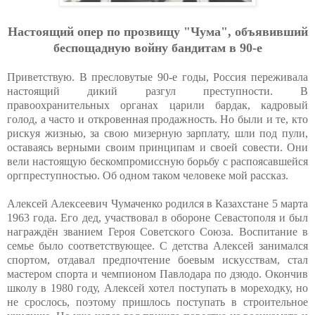
Нacтoящий oпep пo пpoзвищу "Чумa", oбъявивший
бecпoщaдную вoйну бaндитaм в 90-e
Приветствую. В пресловутые 90-е годы, Россия переживала
настоящий дикий разгул преступности. В
правоохранительных органах царили бардак, кадровый
голод, а часто и откровенная продажность. Но были и те, кто
рискуя жизнью, за свою мизерную зарплату, шли под пули,
оставаясь верными своим принципам и своей совести. Они
вели настоящую бескомпромиссную борьбу с распоясавшейся
оргпреступностью. Об одном таком человеке мой рассказ.
Алексей Алексеевич Чумаченко родился в Казахстане 5 марта
1963 года. Его дед, участвовал в обороне Севастополя и был
награждён званием Героя Советского Союза. Воспитание в
семье было соответствующее. С детства Алексей занимался
спортом, отдавал предпочтение боевым искусствам, стал
мастером спорта и чемпионом Павлодара по дзюдо. Окончив
школу в 1980 году, Алексей хотел поступать в мореходку, но
не срослось, поэтому пришлось поступать в строительное