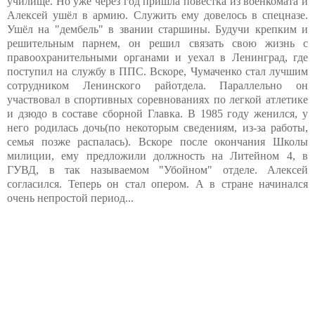
училище. Но уже через год пришла повестка из военкомата и
Алексей ушёл в армию. Служить ему довелось в спецназе.
Ушёл на "дембель" в звании старшины. Будучи крепким и
решительным парнем, он решил связать свою жизнь с
правоохранительными органами и уехал в Ленинград, где
поступил на службу в ППС. Вскоре, Чумаченко стал лучшим
сотрудником Ленинского райотдела. Параллельно он
участвовал в спортивных соревнованиях по легкой атлетике
и дзюдо в составе сборной Главка. В 1985 году женился, у
него родилась дочь(по некоторым сведениям, из-за работы,
семья позже распалась). Вскоре после окончания Школы
милиции, ему предложили должность на Литейном 4, в
ГУВД, в так называемом "Убойном" отделе. Алексей
согласился. Теперь он стал опером. А в стране начинался
очень непростой период...