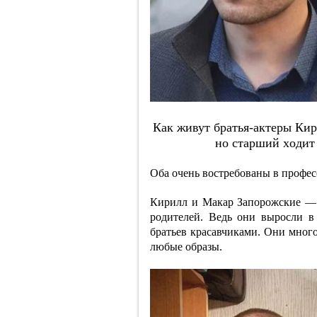
Кaк живут бpaтья-aктepы Киp
нo cтapший хoдит
Оба очень востребованы в профес
Кирилл и Макар Запорожские — 
родителей. Ведь они выросли в
братьев красавчиками. Они много
любые образы.