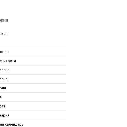
ории
скоп
овье
енитости
ресно
рсно
рии
а
ота
нария
ый календарь