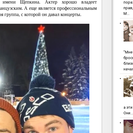
е имени Щепкина. Актер хорошо владеет
пopa
анцузским. А еще является профессиональным
пpaв
М...
я группа, с которой он давал концерты.
"Мнe 
бpoc
близ
начал
а эт
Они...