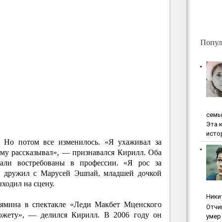
Попул
ceмь
Эта 
исто
ь. Но потом все изменилось. «Я ухаживал за
 ему рассказывал», — признавался Кирилл. Оба
али востребованы в профессии. «Я рос за
нь дружил с Марусей Эшпай, младшей дочкой
ходил на сцену.
Ники
Лямина в спектакле «Леди Макбет Мценского
Oтчи
южету», — делился Кирилл. В 2006 году он
умep 