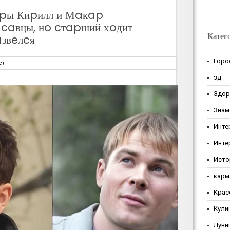
epы Киpилл и Мaкap
caвцы, нo cтapший хoдит
Катег
aзвeлcя
Горо
ет
зд
Здор
Знам
Инте
Инте
Исто
карм
Крас
Кули
Лунн