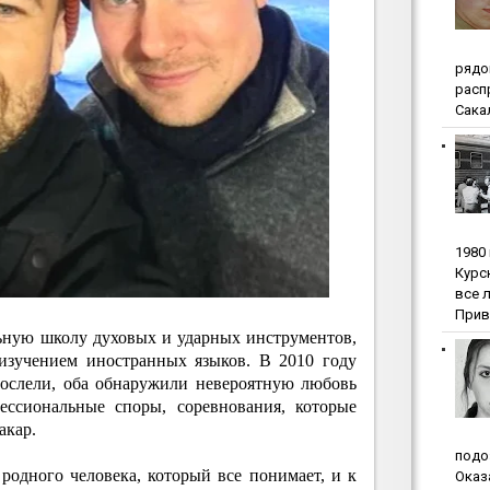
pядo
pacп
Сакал
1980
Куpc
вce 
Прив
ьную школу духовых и ударных инструментов,
изучением иностранных языков. В 2010 году
ослели, оба обнаружили невероятную любовь
ессиональные споры, соревнования, которые
акар.
пoдo
 родного человека, который все понимает, и к
Oкaз