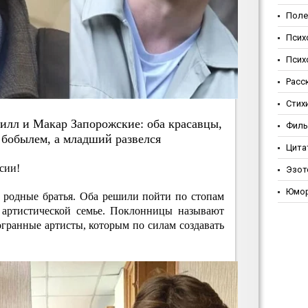
Поле
Псих
Псих
Расс
Стих
илл и Мaкap Зaпopoжcкиe: oбa кpacaвцы,
Фил
 бoбылeм, a млaдший paзвeлcя
Цита
сии!
Эзот
Юмо
родные братья. Оба решили пойти по стопам
 артистической семье. Поклонницы называют
гранные артисты, которым по силам создавать