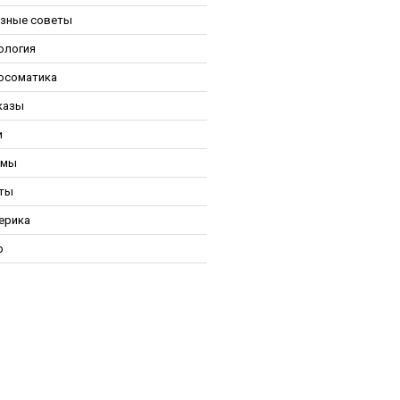
зные советы
ология
осоматика
казы
и
ьмы
ты
ерика
р