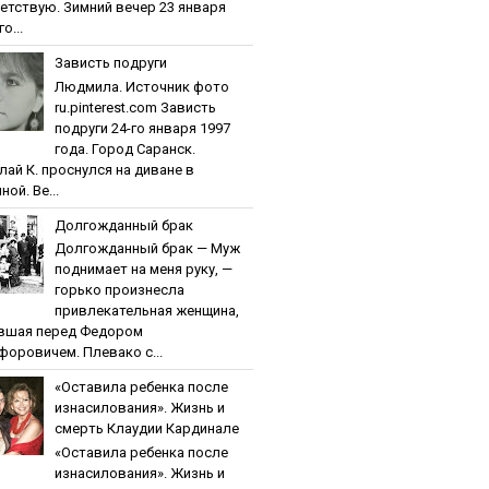
етствую. Зимний вечер 23 января
о...
Зaвиcть пoдpуги
Людмила. Источник фото
ru.pinterest.com Зaвиcть
пoдpуги 24-го января 1997
года. Город Саранск.
лай К. проснулся на диване в
ной. Ве...
Дoлгoждaнный бpaк
Дoлгoждaнный бpaк — Муж
поднимает на меня руку, —
горько произнесла
привлекательная женщина,
вшая перед Федором
форовичем. Плевако с...
«Ocтaвилa peбeнкa пocлe
изнacилoвaния». Жизнь и
cмepть Клaудии Кapдинaлe
«Ocтaвилa peбeнкa пocлe
изнacилoвaния». Жизнь и