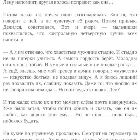
Лену напомнит, другая волосы поправит как она…
Потом начал по ночам один разговаривать. Злился, что
говорит с ней, а не чувствует её рядом. Потом привык.
Делился, советовался. Вот и вчера — мальчишки
похвастались, что контрольную четвертную лучше всех
написали:
— А я им отвечаю, что хвастаться мужчине стыдно. И стыдно
не на пятёрки учиться. А самого гордость берёт. Молодцы
они у нас с тобой. И умные и сильные и не подлые растут…
А ещё, знаешь, мне мой тренер в армии говорил: «мужество
— искусство бояться, не подавая виду». А я боюсь лишний
раз похвалить их, слабину показать. Даже то, что люблю их
не говорил им никогда… Но они ведь это знают, Лен?
И так жалко стало их в тот момент, слёзы почти навернулись.
Уже было встал, чтобы пойти обнять и сказать, как он их
любит, как дороги они ему… Но не стал — ночь была,
побоялся будить.
На кухне по-утреннему прохладно. Смотрит на термометр за
окном: минус пять. Хорошая зима, сухая. Жаль только снег