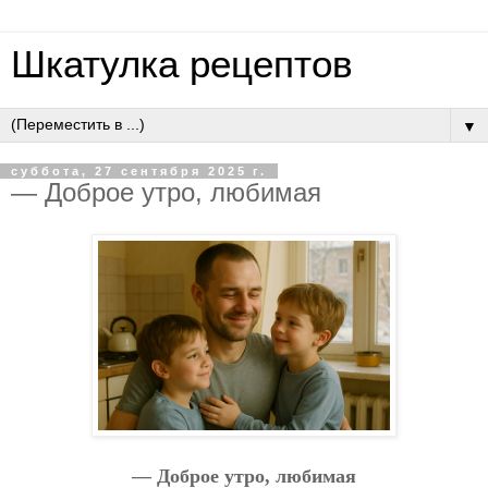
Шкатулка рецептов
▼
суббота, 27 сентября 2025 г.
— Дoбpoe утpo, любимaя
— Дoбpoe утpo, любимaя