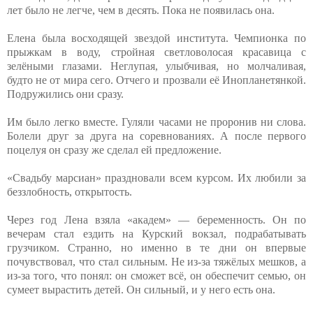
лет было не легче, чем в десять. Пока не появилась она.
Елена была восходящей звездой института. Чемпионка по
прыжкам в воду, стройная светловолосая красавица с
зелёными глазами. Неглупая, улыбчивая, но молчаливая,
будто не от мира сего. Отчего и прозвали её Инопланетянкой.
Подружились они сразу.
Им было легко вместе. Гуляли часами не проронив ни слова.
Болели друг за друга на соревнованиях. А после первого
поцелуя он сразу же сделал ей предложение.
«Свадьбу марсиан» праздновали всем курсом. Их любили за
беззлобность, открытость.
Через год Лена взяла «академ» — беременность. Он по
вечерам стал ездить на Курский вокзал, подрабатывать
грузчиком. Странно, но именно в те дни он впервые
почувствовал, что стал сильным. Не из-за тяжёлых мешков, а
из-за того, что понял: он сможет всё, он обеспечит семью, он
сумеет вырастить детей. Он сильный, и у него есть она.