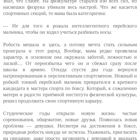
знал, что слабее. На физкультуре старался изо всех сил, но
насмешки физрука убивали весь настрой. Что же касается
спортивных секций, то мама была категорична:
— Не для того я рожала интеллигентного еврейского
мальчика, чтобы он ходил учиться разбивать носы.
Робость мешала и здесь, а потому мечта стать сильным
проиграла и этот раунд. Вообще, мама редко проявляла
характер, в основном она окружала заботой, нежностью и
лаской… От переизбытка чего он и сбежал сразу после
школы в армию. Откуда спустя два года вернулся
натренированным и перспективным спортсменом. Нежный и
робкий тонкий еврейский мальчик превратился в крепкого
кандидата в мастера спорта по боксу. Который, к сожалению
матери и радости приёмной института физической культуры,
решил продолжить свою спортивную карьеру.
Студенческие годы открыли новую жизнь: частые
соревнования, общежитие, новые друзья. Появилась новая
проблема — девушки. Несмотря на достижения в боксе,
природная робость никуда не исчезла. Ухаживать, пригласить
на свидание, даже просто заговорить с девушкой в двадцать