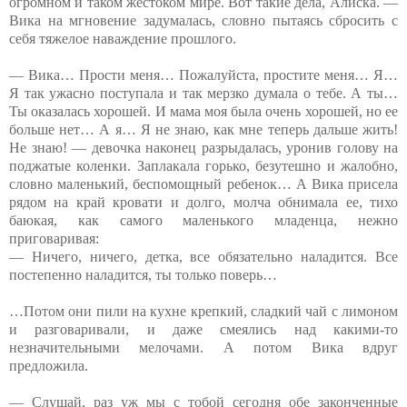
огромном и таком жестоком мире. Вот такие дела, Алиска. —
Вика на мгновение задумалась, словно пытаясь сбросить с
себя тяжелое наваждение прошлого.
— Вика… Прости меня… Пожалуйста, простите меня… Я…
Я так ужасно поступала и так мерзко думала о тебе. А ты…
Ты оказалась хорошей. И мама моя была очень хорошей, но ее
больше нет… А я… Я не знаю, как мне теперь дальше жить!
Не знаю! — девочка наконец разрыдалась, уронив голову на
поджатые коленки. Заплакала горько, безутешно и жалобно,
словно маленький, беспомощный ребенок… А Вика присела
рядом на край кровати и долго, молча обнимала ее, тихо
баюкая, как самого маленького младенца, нежно
приговаривая:
— Ничего, ничего, детка, все обязательно наладится. Все
постепенно наладится, ты только поверь…
…Потом они пили на кухне крепкий, сладкий чай с лимоном
и разговаривали, и даже смеялись над какими-то
незначительными мелочами. А потом Вика вдруг
предложила.
— Слушай, раз уж мы с тобой сегодня обе законченные