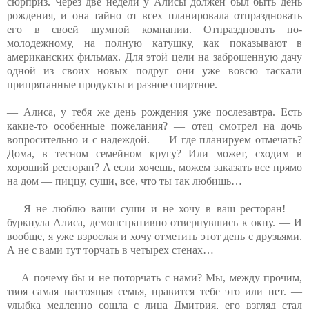
сюрприз. Через две недели у Алисы должен был быть день
рождения, и она тайно от всех планировала отпраздновать
его в своей шумной компании. Отпраздновать по-
молодежному, на полную катушку, как показывают в
американских фильмах. Для этой цели на заброшенную дачу
одной из своих новых подруг они уже вовсю таскали
припрятанные продукты и разное спиртное.
— Алиса, у тебя же день рождения уже послезавтра. Есть
какие-то особенные пожелания? — отец смотрел на дочь
вопросительно и с надеждой. — И где планируем отмечать?
Дома, в тесном семейном кругу? Или может, сходим в
хороший ресторан? А если хочешь, можем заказать все прямо
на дом — пиццу, суши, все, что ты так любишь…
— Я не люблю ваши суши и не хочу в ваш ресторан! —
буркнула Алиса, демонстративно отвернувшись к окну. — И
вообще, я уже взрослая и хочу отметить этот день с друзьями.
А не с вами тут торчать в четырех стенах…
— А почему бы и не поторчать с нами? Мы, между прочим,
твоя самая настоящая семья, нравится тебе это или нет. —
улыбка медленно сошла с лица Дмитрия, его взгляд стал