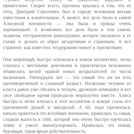
приветливо. Скорее всего, причина крылась в том, что ее
отец, Дмитрий Сергеевич, был в городе человеком весьма
известным и влиятельным. А может, все дело было в самой
Алисиной внешности — она была и правда очень
хорошенькой. А возможно, все дело было в том самом,
ледяном, отстраненном равнодушии, которое скользило в ее
глазах и делало ее образ загадочным и странным. А все
странное, как известно, неудержимо манит и притягивает.
Она surprisingly быстро освоилась в новом коллективе, легко
сошлась с местными девочками и практически мгновенно
обзавелась целой оравой юных воздыхателей из числа
мальчишек. Пятнадцать лет — это самый что ни на есть
противоречивый и сложный возраст. Несколько человек из
класса давно уже сбились в тесную, дружную компашку и все
свое свободное время проводили неразлучно вместе. Алиса
быстро и легко влилась в этот коллектив и вскоре стала его
признанной душой и заводилой. А ей, надо признаться,
начало нравиться это всеобщее внимание, нравилась та самая,
сладкая жалость к себе, которой она очень быстро научилась
ловко и умело манипулировать. Нравилась эта новая,
бурлящая, такая яркая действительность.