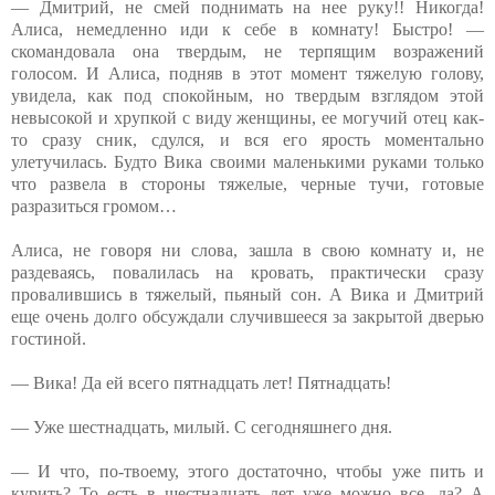
— Дмитрий, не смей поднимать на нее руку!! Никогда!
Алиса, немедленно иди к себе в комнату! Быстро! —
скомандовала она твердым, не терпящим возражений
голосом. И Алиса, подняв в этот момент тяжелую голову,
увидела, как под спокойным, но твердым взглядом этой
невысокой и хрупкой с виду женщины, ее могучий отец как-
то сразу сник, сдулся, и вся его ярость моментально
улетучилась. Будто Вика своими маленькими руками только
что развела в стороны тяжелые, черные тучи, готовые
разразиться громом…
Алиса, не говоря ни слова, зашла в свою комнату и, не
раздеваясь, повалилась на кровать, практически сразу
провалившись в тяжелый, пьяный сон. А Вика и Дмитрий
еще очень долго обсуждали случившееся за закрытой дверью
гостиной.
— Вика! Да ей всего пятнадцать лет! Пятнадцать!
— Уже шестнадцать, милый. С сегодняшнего дня.
— И что, по-твоему, этого достаточно, чтобы уже пить и
курить? То есть в шестнадцать лет уже можно все, да? А