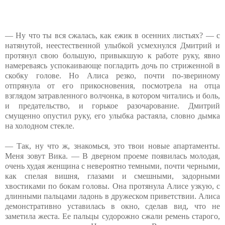
— Ну что ты вся сжалась, как ежик в осенних листьях? — с
натянутой, неестественной улыбкой усмехнулся Дмитрий и
протянул свою большую, привыкшую к работе руку, явно
намереваясь успокаивающе погладить дочь по стриженной в
скобку голове. Но Алиса резко, почти по-звериному
отпрянула от его прикосновения, посмотрела на отца
взглядом затравленного волчонка, в котором читались и боль,
и предательство, и горькое разочарование. Дмитрий
смущенно опустил руку, его улыбка растаяла, словно дымка
на холодном стекле.
— Так, ну что ж, знакомься, это твои новые апартаменты.
Меня зовут Вика. — В дверном проеме появилась молодая,
очень худая женщина с невероятно темными, почти черными,
как спелая вишня, глазами и смешными, задорными
хвостиками по бокам головы. Она протянула Алисе узкую, с
длинными пальцами ладонь в дружеском приветствии. Алиса
демонстративно уставилась в окно, сделав вид, что не
заметила жеста. Ее пальцы судорожно сжали ремень старого,