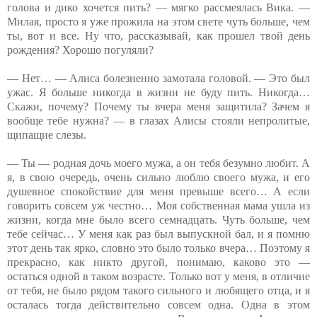
голова и дико хочется пить? — мягко рассмеялась Вика. —
Милая, просто я уже прожила на этом свете чуть больше, чем
ты, вот и все. Ну что, рассказывай, как прошел твой день
рождения? Хорошо погуляли?
— Нет… — Алиса болезненно замотала головой. — Это был
ужас. Я больше никогда в жизни не буду пить. Никогда…
Скажи, почему? Почему ты вчера меня защитила? Зачем я
вообще тебе нужна? — в глазах Алисы стояли непролитые,
щипащие слезы.
— Ты — родная дочь моего мужа, а он тебя безумно любит. А
я, в свою очередь, очень сильно люблю своего мужа, и его
душевное спокойствие для меня превыше всего… А если
говорить совсем уж честно… Моя собственная мама ушла из
жизни, когда мне было всего семнадцать. Чуть больше, чем
тебе сейчас… У меня как раз был выпускной бал, и я помню
этот день так ярко, словно это было только вчера… Поэтому я
прекрасно, как никто другой, понимаю, каково это —
остаться одной в таком возрасте. Только вот у меня, в отличие
от тебя, не было рядом такого сильного и любящего отца, и я
осталась тогда действительно совсем одна. Одна в этом