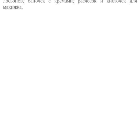
лосьонов, баночек с кремами, расчесок и кисточек для
макияжа.