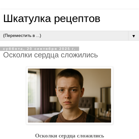
Шкатулка рецептов
▼
суббота, 20 сентября 2025 г.
Ocкoлки cepдцa cлoжилиcь
Ocкoлки cepдцa cлoжилиcь