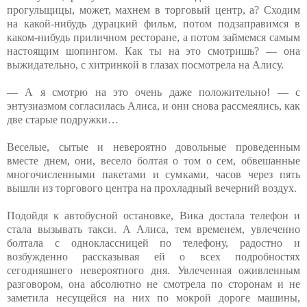
прогульщицы, может, махнем в торговый центр, а? Сходим
на какой-нибудь дурацкий фильм, потом подзаправимся в
каком-нибудь приличном ресторане, а потом займемся самым
настоящим шопингом. Как ты на это смотришь? — она
выжидательно, с хитринкой в глазах посмотрела на Алису.
— А я смотрю на это очень даже положительно! — с
энтузиазмом согласилась Алиса, и они снова рассмеялись, как
две старые подружки…
Веселые, сытые и невероятно довольные проведенным
вместе днем, они, весело болтая о том о сем, обвешанные
многочисленными пакетами и сумками, часов через пять
вышли из торгового центра на прохладный вечерний воздух.
Подойдя к автобусной остановке, Вика достала телефон и
стала вызывать такси. А Алиса, тем временем, увлеченно
болтала с одноклассницей по телефону, радостно и
возбужденно рассказывая ей о всех подробностях
сегодняшнего невероятного дня. Увлеченная оживленным
разговором, она абсолютно не смотрела по сторонам и не
заметила несущейся на них по мокрой дороге машины,