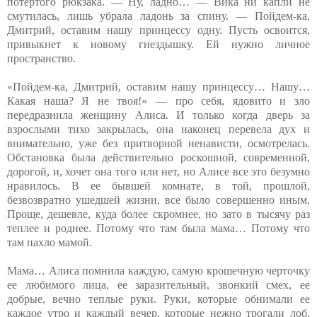
потертого рюкзака. — Ну, ладно… — Вика ни капли не
смутилась, лишь убрала ладонь за спину. — Пойдем-ка,
Дмитрий, оставим нашу принцессу одну. Пусть освоится,
привыкнет к новому гнездышку. Ей нужно личное
пространство.
«Пойдем-ка, Дмитрий, оставим нашу принцессу… Нашу…
Какая наша? Я не твоя!» — про себя, ядовито и зло
передразнила женщину Алиса. И только когда дверь за
взрослыми тихо закрылась, она наконец перевела дух и
внимательно, уже без притворной ненависти, осмотрелась.
Обстановка была действительно роскошной, современной,
дорогой, и, хочет она того или нет, но Алисе все это безумно
нравилось. В ее бывшей комнате, в той, прошлой,
безвозвратно ушедшей жизни, все было совершенно иным.
Проще, дешевле, куда более скромнее, но зато в тысячу раз
теплее и роднее. Потому что там была мама… Потому что
там пахло мамой.
Мама… Алиса помнила каждую, самую крошечную черточку
ее любимого лица, ее заразительный, звонкий смех, ее
добрые, вечно теплые руки. Руки, которые обнимали ее
каждое утро и каждый вечер, которые нежно трогали лоб,