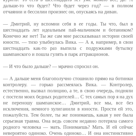
дальше-то что будет? Что будет через год? — в полном
отчаянии и бессилии произнес он, опускаясь на диван.
— Дмитрий, ну вспомни себя в ее годы. Ты что, был в
шестнадцать лет идеальным пай-мальчиком и ботаником?
Конечно же нет! Ты же сам мне рассказываал истории своей
юности. — тихо улыбнулась Вика. — А я, например, в свои
шестнадцать как-то раз выпила с подружками бутылку
шампанского и пошла гулять в парк аттракционов.
— И что было дальше? — мрачно спросил он.
— А дальше меня благополучно стошнило прямо на ботинки
контролеру. — горько рассмеялась Вика. — Контролер,
естественно, вызвал полицию, а те, в свою очередь, подняли
с постели моих бедных родителей… С тех самых пор я на дух
не переношу шампанское… Дмитрий, все мы, все без
исключения, немного хулиганили в юности. Прости ей это,
пожалуйста. Тем более, ты же понимаешь, какая у нее была
серьезная травма. Она ведь совсем недавно потеряла самого
родного человека — мать. Понимаешь? Мать. И ей сейчас
невероятно одиноко. Очень одиноко… И она инстинктивно