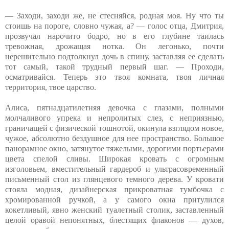
— Заходи, заходи же, не стесняйся, родная моя. Ну что ты
стоишь на пороге, словно чужая, а? — голос отца, Дмитрия,
прозвучал нарочито бодро, но в его глубине таилась
тревожная, дрожащая нотка. Он легонько, почти
нерешительно подтолкнул дочь в спину, заставляя ее сделать
тот самый, такой трудный первый шаг. — Проходи,
осматривайся. Теперь это твоя комната, твоя личная
территория, твое царство.
Алиса, пятнадцатилетняя девочка с глазами, полными
молчаливого упрека и непролитых слез, с неприязнью,
граничащей с физической тошнотой, окинула взглядом новое,
чужое, абсолютно бездушное для нее пространство. Большое
панорамное окно, затянутое тяжелыми, дорогими портьерами
цвета спелой сливы. Широкая кровать с огромным
изголовьем, вместительный гардероб и ультрасовременный
письменный стол из глянцевого темного дерева. У кровати
стояла модная, дизайнерская прикроватная тумбочка с
хромированной ручкой, а у самого окна притулился
кокетливый, явно женский туалетный столик, заставленный
целой оравой непонятных, блестящих флаконов — духов,