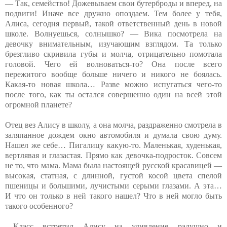
— Так, семейство! Дожевываем свои бутерброды и вперед, на
подвиги! Иначе все дружно опоздаем. Тем более у тебя,
Алиса, сегодня первый, такой ответственный день в новой
школе. Волнуешься, солнышко? — Вика посмотрела на
девочку внимательным, изучающим взглядом. Та только
брезгливо скривила губы и молча, отрицательно помотала
головой. Чего ей волноваться-то? Она после всего
пережитого вообще больше ничего и никого не боялась.
Какая-то новая школа… Разве можно испугаться чего-то
после того, как ты остался совершенно один на всей этой
огромной планете?
Отец вез Алису в школу, а она молча, раздраженно смотрела в
заляпанное дождем окно автомобиля и думала свою думу.
Нашел же себе… Пигалицу какую-то. Маленькая, худенькая,
вертлявая и глазастая. Прямо как девочка-подросток. Совсем
не то, что мама. Мама была настоящей русской красавицей —
высокая, статная, с длинной, густой косой цвета спелой
пшеницы и большими, лучистыми серыми глазами. А эта…
И что он только в ней такого нашел? Что в ней могло быть
такого особенного?
…Класс встретил Алису на удивление радушно и