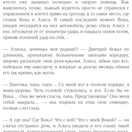
кто-то уже вызывал полицию и скорую помощь. Как
выяснилось позже, пьяный водитель просто не справился с
управлением и влетел прямо на тротуар, в то самое место, где
стояли Вика и Алиса. В самый последний момент Вика,
увидев несущийся на них автомобиль, резко сбила Алису с
ног, оттолкнув ее от эпицентра удара, и накрыла своим телом,
приняв основной удар на себя…
— Алиска, доченька моя родная!!! — Дмитрий бежал по
длинному, пропахшему больничными запахами коридору,
широко распахнув свои руки-крылья. Алиса, забыв про все,
побежала ему навстречу и впервые за долгие месяцы обняла
его так крепко, как могла.
— Папочка, папа, папа… Со мной все в полном порядке, я
жива-здорова. Чуть головой стукнулась, и все. Если бы не
Вика… Она же меня спасла, папа. Представляешь? Она меня
собой накрыла… — она подняла на отца свои сияющие,
полные слез глаза.
— А где она? Где Вика? Что с ней? Что с моей Викой? — он
слегка отстранил дочь, и Алиса увидела в его глазах такой
животный, всепоглощающий страх, такую бездонную тоску,