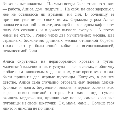
бесконечные анализы… Но мама всегда была страшно занята
— работа, Алиса, дом, подруги… На себя, на свое здоровье у
нее не оставалось ни времени, ни сил. В больницу ее
привезли уже не на своих ногах. Однажды утром Алиса
нашла ее в ванной комнате, лежащей на холодном кафельном
полу без сознания, и в ужасе вызвала скорую… А потом
мамы не стало… Ровно через два мучительных месяца. Два
страшных, бесконечно длинных месяца отчаянной борьбы,
тихих слез у больничной койки и всепоглощающей,
невыносимой боли.
Алиса скрутилась на неразобранной кровати в тугой,
маленький калачик и так и уснула — вся в слезах, в обнимку
с облезлым плюшевым медвежонком, у которого вместо глаз
были пришиты две черные пуговицы. Когда-то, в раннем
детстве, Алиса сама случайно оторвала ему первые глазки-
бусинки и долго, безутешно плакала, впервые осознав всю
горечь невосполнимой потери. Но мама тогда сумела
оживить медвежонка, пришив ему новые, самые красивые
пуговицы из своей шкатулки. Эх, мама, мама… Больше тебя
никто и никогда не починит.