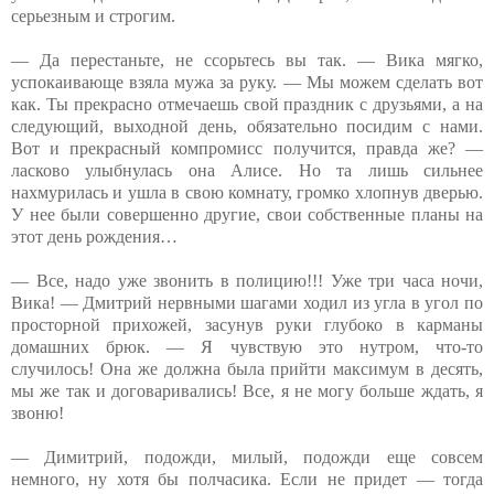
серьезным и строгим.
— Да перестаньте, не ссорьтесь вы так. — Вика мягко,
успокаивающе взяла мужа за руку. — Мы можем сделать вот
как. Ты прекрасно отмечаешь свой праздник с друзьями, а на
следующий, выходной день, обязательно посидим с нами.
Вот и прекрасный компромисс получится, правда же? —
ласково улыбнулась она Алисе. Но та лишь сильнее
нахмурилась и ушла в свою комнату, громко хлопнув дверью.
У нее были совершенно другие, свои собственные планы на
этот день рождения…
— Все, надо уже звонить в полицию!!! Уже три часа ночи,
Вика! — Дмитрий нервными шагами ходил из угла в угол по
просторной прихожей, засунув руки глубоко в карманы
домашних брюк. — Я чувствую это нутром, что-то
случилось! Она же должна была прийти максимум в десять,
мы же так и договаривались! Все, я не могу больше ждать, я
звоню!
— Димитрий, подожди, милый, подожди еще совсем
немного, ну хотя бы полчасика. Если не придет — тогда