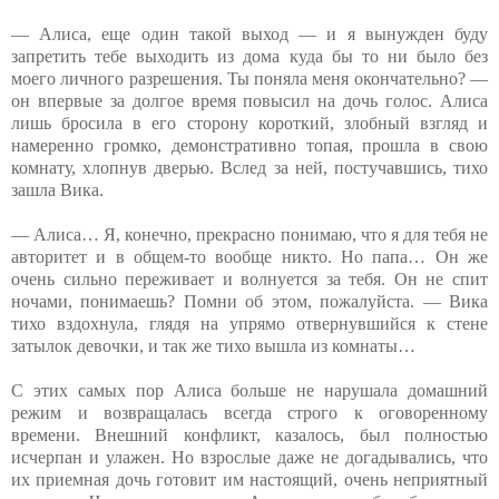
— Алиса, еще один такой выход — и я вынужден буду
запретить тебе выходить из дома куда бы то ни было без
моего личного разрешения. Ты поняла меня окончательно? —
он впервые за долгое время повысил на дочь голос. Алиса
лишь бросила в его сторону короткий, злобный взгляд и
намеренно громко, демонстративно топая, прошла в свою
комнату, хлопнув дверью. Вслед за ней, постучавшись, тихо
зашла Вика.
— Алиса… Я, конечно, прекрасно понимаю, что я для тебя не
авторитет и в общем-то вообще никто. Но папа… Он же
очень сильно переживает и волнуется за тебя. Он не спит
ночами, понимаешь? Помни об этом, пожалуйста. — Вика
тихо вздохнула, глядя на упрямо отвернувшийся к стене
затылок девочки, и так же тихо вышла из комнаты…
С этих самых пор Алиса больше не нарушала домашний
режим и возвращалась всегда строго к оговоренному
времени. Внешний конфликт, казалось, был полностью
исчерпан и улажен. Но взрослые даже не догадывались, что
их приемная дочь готовит им настоящий, очень неприятный