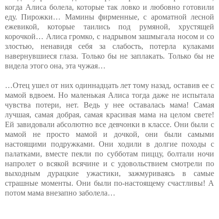
когда Алиса болела, которые так ловко и любовно готовили
еду. Пирожки… Мамины фирменные, с ароматной лесной
ежевикой, которые таились под румяной, хрустящей
корочкой… Алиса громко, с надрывом зашмыгала носом и со
злостью, ненавидя себя за слабость, потерла кулаками
навернувшиеся глаза. Только бы не заплакать. Только бы не
видела этого она, эта чужая…
…Отец ушел от них одиннадцать лет тому назад, оставив ее с
мамой вдвоем. Но маленькая Алиса тогда даже не испытала
чувства потери, нет. Ведь у нее оставалась мама! Самая
лучшая, самая добрая, самая красивая мама на целом свете!
Ей завидовали абсолютно все девчонки в классе. Они были с
мамой не просто мамой и дочкой, они были самыми
настоящими подружками. Они ходили в долгие походы с
палатками, вместе пекли по субботам пиццу, болтали ночи
напролет о всякой всячине и с удовольствием смотрели по
выходным дурацкие ужастики, зажмуриваясь в самые
страшные моменты. Они были по-настоящему счастливы! А
потом мама внезапно заболела…