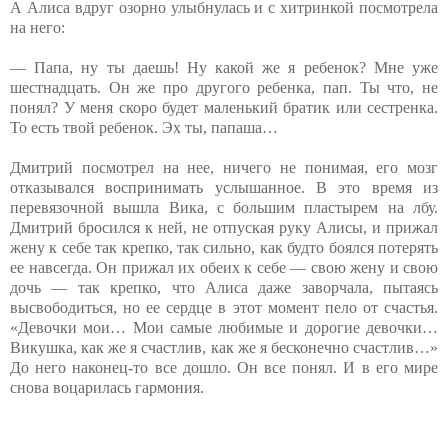
А Алиса вдруг озорно улыбнулась и с хитринкой посмотрела
на него:
— Папа, ну ты даешь! Ну какой же я ребенок? Мне уже
шестнадцать. Он же про другого ребенка, пап. Ты что, не
понял? У меня скоро будет маленький братик или сестренка.
То есть твой ребенок. Эх ты, папаша…
Дмитрий посмотрел на нее, ничего не понимая, его мозг
отказывался воспринимать услышанное. В это время из
перевязочной вышла Вика, с большим пластырем на лбу.
Дмитрий бросился к ней, не отпуская руку Алисы, и прижал
жену к себе так крепко, так сильно, как будто боялся потерять
ее навсегда. Он прижал их обеих к себе — свою жену и свою
дочь — так крепко, что Алиса даже заворчала, пытаясь
высвободиться, но ее сердце в этот момент пело от счастья.
«Девочки мои… Мои самые любимые и дорогие девочки…
Викушка, как же я счастлив, как же я бесконечно счастлив…»
До него наконец-то все дошло. Он все понял. И в его мире
снова воцарилась гармония.