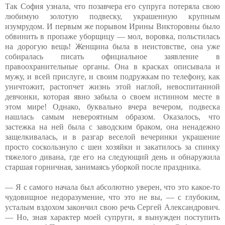
Так София узнала, что позавчера его супруга потеряла свою
любимую золотую подвеску, украшенную крупным
изумрудом. И первым же порывом Ирины Викторовны было
обвинить в пропаже уборщицу — мол, воровка, польстилась
на дорогую вещь! Женщина была в неистовстве, она уже
собиралась писать официальное заявление в
правоохранительные органы. Она в красках описывала и
мужу, и всей прислуге, и своим подружкам по телефону, как
уничтожит, растопчет жизнь этой наглой, невоспитанной
девчонки, которая явно забыла о своем истинном месте в
этом мире! Однако, буквально вчера вечером, подвеска
нашлась самым невероятным образом. Оказалось, что
застежка на ней была с заводским браком, она ненадежно
защелкивалась, и в разгар веселой вечеринки украшение
просто соскользнуло с шеи хозяйки и закатилось за спинку
тяжелого дивана, где его на следующий день и обнаружила
старшая горничная, занимаясь уборкой после праздника.
— Я с самого начала был абсолютно уверен, что это какое-то
чудовищное недоразумение, что это не вы, — с глубоким,
усталым вздохом закончил свою речь Сергей Александрович.
— Но, зная характер моей супруги, я вынужден поступить