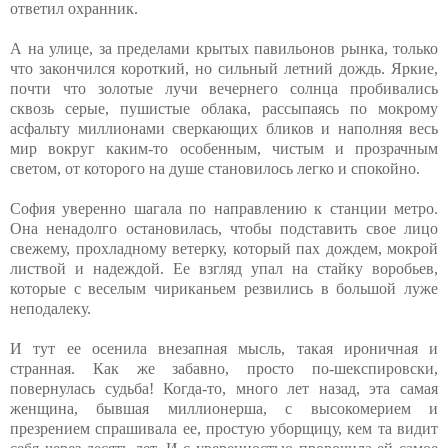
ответил охранник.
А на улице, за пределами крытых павильонов рынка, только
что закончился короткий, но сильный летний дождь. Яркие,
почти что золотые лучи вечернего солнца пробивались
сквозь серые, пушистые облака, рассыпаясь по мокрому
асфальту миллионами сверкающих бликов и наполняя весь
мир вокруг каким-то особенным, чистым и прозрачным
светом, от которого на душе становилось легко и спокойно.
София уверенно шагала по направлению к станции метро.
Она ненадолго остановилась, чтобы подставить свое лицо
свежему, прохладному ветерку, который пах дождем, мокрой
листвой и надеждой. Ее взгляд упал на стайку воробьев,
которые с веселым чириканьем резвились в большой луже
неподалеку.
И тут ее осенила внезапная мысль, такая ироничная и
странная. Как же забавно, просто по-шекспировски,
повернулась судьба! Когда-то, много лет назад, эта самая
женщина, бывшая миллионерша, с высокомерием и
презрением спрашивала ее, простую уборщицу, кем та видит