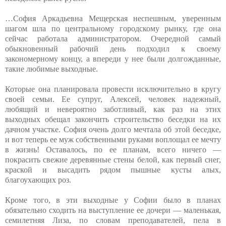
…София Аркадьевна Мещерская неспешным, уверенным
шагом шла по центральному городскому рынку, где она
сейчас работала администратором. Очередной самый
обыкновенный рабочий день подходил к своему
закономерному концу, а впереди у нее были долгожданные,
такие любимые выходные.
Которые она планировала провести исключительно в кругу
своей семьи. Ее супруг, Алексей, человек надежный,
любящий и невероятно заботливый, как раз на этих
выходных обещал закончить строительство беседки на их
дачном участке. София очень долго мечтала об этой беседке,
и вот теперь ее муж собственными руками воплощал ее мечту
в жизнь! Оставалось, по ее планам, всего ничего —
покрасить свежие деревянные стены белой, как первый снег,
краской и высадить рядом пышные кусты алых,
благоухающих роз.
Кроме того, в эти выходные у Софии было в планах
обязательно сходить на выступление ее дочери — маленькая,
семилетняя Лиза, по словам преподавателей, пела в