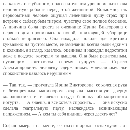
на каком-то глубинном, подсознательном уровне испытывала
непонятную робость перед этой женщиной. Возможно, так
первобытный человек ощущал леденящий душу страх при
встрече с саблезубым тигром, чувствуя свое полное бессилие.
А причина была проста и очевидна: Ирина Викторовна с
первого дня прониклась к новой, приходящей уборщице
стойкой неприязнью. Она находила поводы для критики
буквально на пустом месте, ее замечания всегда были едкими
и колкими, а взгляд, казалось, оценивал и находил недостатки
даже в воздухе, которым та дышала. Она была разительным,
пугающим контрастом своему супругу — Сергею
Александровичу, человеку сдержанному, молчаливому, чье
спокойствие казалось нерушимым.
— Так, так, — протянула Ирина Викторовна, ее холеная рука
с безупречным маникюром открыла массивную дверцу
холодильника и извлекла оттуда баночку обезжиренного
йогурта. — А знаешь, я все хотела спросить… — она искусно
сделала театральную паузу, наслаждаясь возникающим
напряжением. — А кем ты себя видишь через десять лет?
София замерла на месте, ее глаза широко распахнулись от