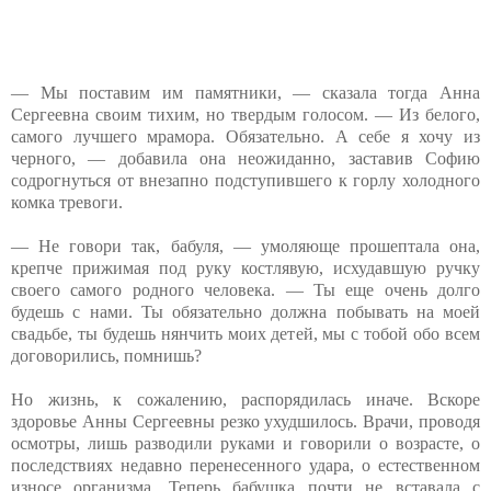
— Мы поставим им памятники, — сказала тогда Анна
Сергеевна своим тихим, но твердым голосом. — Из белого,
самого лучшего мрамора. Обязательно. А себе я хочу из
черного, — добавила она неожиданно, заставив Софию
содрогнуться от внезапно подступившего к горлу холодного
комка тревоги.
— Не говори так, бабуля, — умоляюще прошептала она,
крепче прижимая под руку костлявую, исхудавшую ручку
своего самого родного человека. — Ты еще очень долго
будешь с нами. Ты обязательно должна побывать на моей
свадьбе, ты будешь нянчить моих детей, мы с тобой обо всем
договорились, помнишь?
Но жизнь, к сожалению, распорядилась иначе. Вскоре
здоровье Анны Сергеевны резко ухудшилось. Врачи, проводя
осмотры, лишь разводили руками и говорили о возрасте, о
последствиях недавно перенесенного удара, о естественном
износе организма. Теперь бабушка почти не вставала с