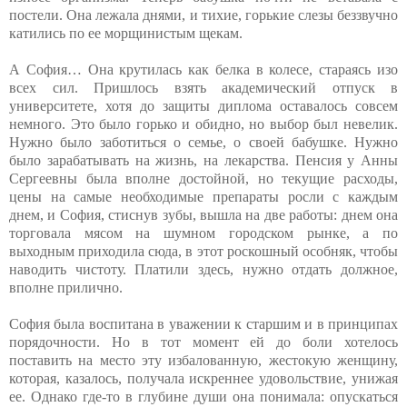
постели. Она лежала днями, и тихие, горькие слезы беззвучно
катились по ее морщинистым щекам.
А София… Она крутилась как белка в колесе, стараясь изо
всех сил. Пришлось взять академический отпуск в
университете, хотя до защиты диплома оставалось совсем
немного. Это было горько и обидно, но выбор был невелик.
Нужно было заботиться о семье, о своей бабушке. Нужно
было зарабатывать на жизнь, на лекарства. Пенсия у Анны
Сергеевны была вполне достойной, но текущие расходы,
цены на самые необходимые препараты росли с каждым
днем, и София, стиснув зубы, вышла на две работы: днем она
торговала мясом на шумном городском рынке, а по
выходным приходила сюда, в этот роскошный особняк, чтобы
наводить чистоту. Платили здесь, нужно отдать должное,
вполне прилично.
София была воспитана в уважении к старшим и в принципах
порядочности. Но в тот момент ей до боли хотелось
поставить на место эту избалованную, жестокую женщину,
которая, казалось, получала искреннее удовольствие, унижая
ее. Однако где-то в глубине души она понимала: опускаться