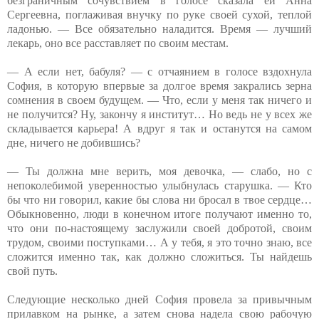
безграничным сочувствием в голосе сказала ей Анна
Сергеевна, поглаживая внучку по руке своей сухой, теплой
ладонью. — Все обязательно наладится. Время — лучший
лекарь, оно все расставляет по своим местам.
— А если нет, бабуля? — с отчаянием в голосе вздохнула
София, в которую впервые за долгое время закрались зерна
сомнения в своем будущем. — Что, если у меня так ничего и
не получится? Ну, закончу я институт… Но ведь не у всех же
складывается карьера! А вдруг я так и останутся на самом
дне, ничего не добившись?
— Ты должна мне верить, моя девочка, — слабо, но с
непоколебимой уверенностью улыбнулась старушка. — Кто
бы что ни говорил, какие бы слова ни бросал в твое сердце…
Обыкновенно, люди в конечном итоге получают именно то,
что они по-настоящему заслужили своей добротой, своим
трудом, своими поступками… А у тебя, я это точно знаю, все
сложится именно так, как должно сложиться. Ты найдешь
свой путь.
Следующие несколько дней София провела за привычным
прилавком на рынке, а затем снова надела свою рабочую