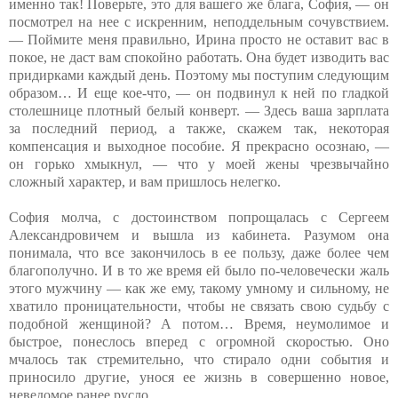
именно так! Поверьте, это для вашего же блага, София, — он
посмотрел на нее с искренним, неподдельным сочувствием.
— Поймите меня правильно, Ирина просто не оставит вас в
покое, не даст вам спокойно работать. Она будет изводить вас
придирками каждый день. Поэтому мы поступим следующим
образом… И еще кое-что, — он подвинул к ней по гладкой
столешнице плотный белый конверт. — Здесь ваша зарплата
за последний период, а также, скажем так, некоторая
компенсация и выходное пособие. Я прекрасно осознаю, —
он горько хмыкнул, — что у моей жены чрезвычайно
сложный характер, и вам пришлось нелегко.
София молча, с достоинством попрощалась с Сергеем
Александровичем и вышла из кабинета. Разумом она
понимала, что все закончилось в ее пользу, даже более чем
благополучно. И в то же время ей было по-человечески жаль
этого мужчину — как же ему, такому умному и сильному, не
хватило проницательности, чтобы не связать свою судьбу с
подобной женщиной? А потом… Время, неумолимое и
быстрое, понеслось вперед с огромной скоростью. Оно
мчалось так стремительно, что стирало одни события и
приносило другие, унося ее жизнь в совершенно новое,
неведомое ранее русло.