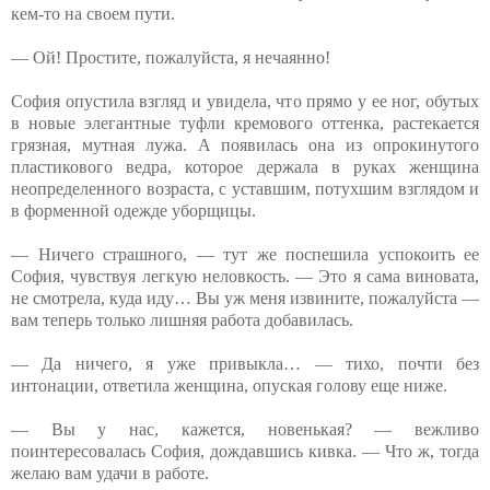
кем-то на своем пути.
— Ой! Простите, пожалуйста, я нечаянно!
София опустила взгляд и увидела, что прямо у ее ног, обутых
в новые элегантные туфли кремового оттенка, растекается
грязная, мутная лужа. А появилась она из опрокинутого
пластикового ведра, которое держала в руках женщина
неопределенного возраста, с уставшим, потухшим взглядом и
в форменной одежде уборщицы.
— Ничего страшного, — тут же поспешила успокоить ее
София, чувствуя легкую неловкость. — Это я сама виновата,
не смотрела, куда иду… Вы уж меня извините, пожалуйста —
вам теперь только лишняя работа добавилась.
— Да ничего, я уже привыкла… — тихо, почти без
интонации, ответила женщина, опуская голову еще ниже.
— Вы у нас, кажется, новенькая? — вежливо
поинтересовалась София, дождавшись кивка. — Что ж, тогда
желаю вам удачи в работе.