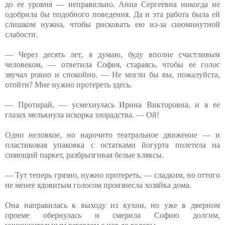
до ее уровня — неправильно. Анна Сергеевна никогда не
одобрила бы подобного поведения. Да и эта работа была ей
слишком нужна, чтобы рисковать ею из-за сиюминутной
слабости.
— Через десять лет, я думаю, буду вполне счастливым
человеком, — ответила София, стараясь, чтобы ее голос
звучал ровно и спокойно. — Не могли бы вы, пожалуйста,
отойти? Мне нужно протереть здесь.
— Протирай, — усмехнулась Ирина Викторовна, и в ее
глазах мелькнула искорка злорадства. — Ой!
Одно неловкое, но нарочито театральное движение — и
пластиковая упаковка с остатками йогурта полетела на
сияющий паркет, разбрызгивая белые кляксы.
— Тут теперь грязно, нужно протереть, — сладким, но оттого
не менее ядовитым голосом произнесла хозяйка дома.
Она направилась к выходу из кухни, но уже в дверном
проеме обернулась и смерила Софию долгим,