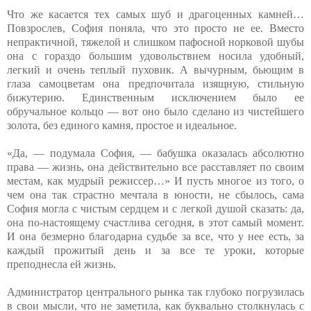
Что же касается тех самых шуб и драгоценных камней…
Повзрослев, София поняла, что это просто не ее. Вместо
непрактичной, тяжелой и слишком пафосной норковой шубы
она с гораздо большим удовольствием носила удобный,
легкий и очень теплый пуховик. А вычурным, бьющим в
глаза самоцветам она предпочитала изящную, стильную
бижутерию. Единственным исключением было ее
обручальное кольцо — вот оно было сделано из чистейшего
золота, без единого камня, простое и идеальное.
«Да, — подумала София, — бабушка оказалась абсолютно
права — жизнь, она действительно все расставляет по своим
местам, как мудрый режиссер…» И пусть многое из того, о
чем она так страстно мечтала в юности, не сбылось, сама
София могла с чистым сердцем и с легкой душой сказать: да,
она по-настоящему счастлива сегодня, в этот самый момент.
И она безмерно благодарна судьбе за все, что у нее есть, за
каждый прожитый день и за все те уроки, которые
преподнесла ей жизнь.
Администратор центрального рынка так глубоко погрузилась
в свои мысли, что не заметила, как буквально столкнулась с