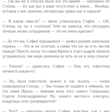
— Так вы же в отпуске были все это время! — напомнил ей
Степан. — Ее как раз в ваше отсутствие и взяли… Вообще,
история у нее, конечно, интересная, прямо как в сериале!
— В каком смысле? — мягко усмехнулась София. — Ой,
Степан, ну ты и сплетник! Тебе не кажется, что обсуждать
личную жизнь сотрудников — это не очень красиво?
— Да что вы, София Аркадьевна! — развел руками начальник
охраны. — Это ж не сплетни, а самая что ни на есть чистая
правда! Просто, когда эта самая Ирина в отдел кадров пришла
устраиваться, так наши девчонки ее чуть ли не в лицо узнали!
— Узнали? — удивилась София. — Она что, известная
личность какая-то?
— Ну, была известной, можно и так сказать, — снова
ухмыльнулся Степан. — Вы только не падайте в обморок, но
эта самая Ирина — бывшая жена того самого Свиридова,
Сергея Александровича! Ну, нашего местного олигарха,
владельца сети супермаркетов?
— Что?! — невольно ахнула София, чувствуя, как у нее