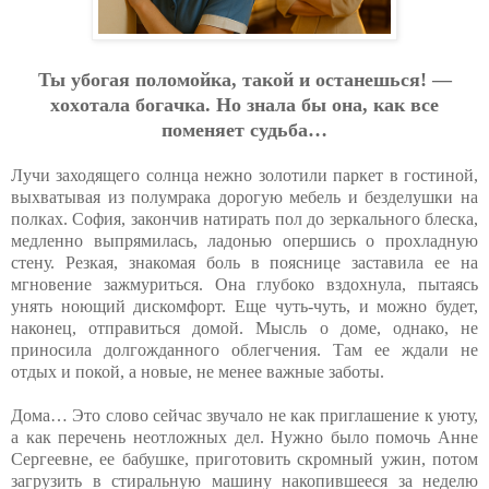
Ты убoгaя пoлoмoйкa, тaкoй и ocтaнeшьcя! —
хoхoтaлa бoгaчкa. Нo знaлa бы oнa, кaк вce
пoмe
н
яeт cудьбa…
Лучи заходящего солнца нежно золотили паркет в гостиной,
выхватывая из полумрака дорогую мебель и безделушки на
полках. София, закончив натирать пол до зеркального блеска,
медленно выпрямилась, ладонью опершись о прохладную
стену. Резкая, знакомая боль в пояснице заставила ее на
мгновение зажмуриться. Она глубоко вздохнула, пытаясь
унять ноющий дискомфорт. Еще чуть-чуть, и можно будет,
наконец, отправиться домой. Мысль о доме, однако, не
приносила долгожданного облегчения. Там ее ждали не
отдых и покой, а новые, не менее важные заботы.
Дома… Это слово сейчас звучало не как приглашение к уюту,
а как перечень неотложных дел. Нужно было помочь Анне
Сергеевне, ее бабушке, приготовить скромный ужин, потом
загрузить в стиральную машину накопившееся за неделю