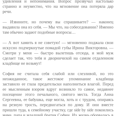
удивления и непонимания. Вопрос прозвучал настолько
странно и неуместно, что на мгновение она потеряла дар
речи.
— Извините, но почему вы спрашиваете? — наконец
выдавила она из себя. — Мы что, на собеседовании? Именно
там обычно задают подобные вопросы…
— А вот хамить я не советую! — мгновенно поджала свои
искусно подчеркнутые помадой губы Ирина Викторовна. —
Смотри у меня — быстро вылетишь отсюда, и мой муж
сделает так, что тебя и дворничихой на самом отдаленном
кладбище не возьмут!
София не считала себя слабой или слезливой, но это
неожиданное, такое жестокое упоминание кладбища
заставило ее глаза предательски наполниться влагой. Перед
ее мысленным взором вдруг возникло то самое, недавнее
посещение этого печального, святого места. Тогда Анна
Сергеевна, ее бабушка, еще могла, хоть и с трудом, опираясь
на резную трость, передвигаться по дому. И они вместе
пришли туда, к семейному участку, где side by side покоились
мама, папа и младший братик Софии. Их жизнь оборвалась в