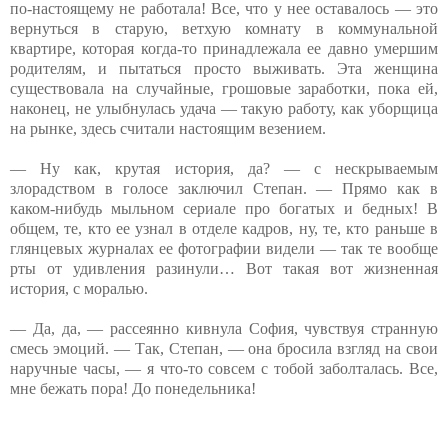
по-настоящему не работала! Все, что у нее оставалось — это
вернуться в старую, ветхую комнату в коммунальной
квартире, которая когда-то принадлежала ее давно умершим
родителям, и пытаться просто выживать. Эта женщина
существовала на случайные, грошовые заработки, пока ей,
наконец, не улыбнулась удача — такую работу, как уборщица
на рынке, здесь считали настоящим везением.
— Ну как, крутая история, да? — с нескрываемым
злорадством в голосе заключил Степан. — Прямо как в
каком-нибудь мыльном сериале про богатых и бедных! В
общем, те, кто ее узнал в отделе кадров, ну, те, кто раньше в
глянцевых журналах ее фотографии видели — так те вообще
рты от удивления разинули… Вот такая вот жизненная
история, с моралью.
— Да, да, — рассеянно кивнула София, чувствуя странную
смесь эмоций. — Так, Степан, — она бросила взгляд на свои
наручные часы, — я что-то совсем с тобой заболталась. Все,
мне бежать пора! До понедельника!