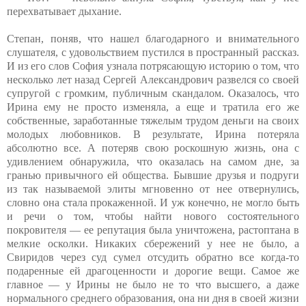
перехватывает дыхание.
Степан, поняв, что нашел благодарного и внимательного
слушателя, с удовольствием пустился в пространный рассказ.
И из его слов София узнала потрясающую историю о том, что
несколько лет назад Сергей Александрович развелся со своей
супругой с громким, публичным скандалом. Оказалось, что
Ирина ему не просто изменяла, а еще и тратила его же
собственные, заработанные тяжелым трудом деньги на своих
молодых любовников. В результате, Ирина потеряла
абсолютно все. А потеряв свою роскошную жизнь, она с
удивлением обнаружила, что оказалась на самом дне, за
гранью привычного ей общества. Бывшие друзья и подруги
из так называемой элиты мгновенно от нее отвернулись,
словно она стала прокаженной. И уж конечно, не могло быть
и речи о том, чтобы найти нового состоятельного
покровителя — ее репутация была уничтожена, растоптана в
мелкие осколки. Никаких сбережений у нее не было, а
Свиридов через суд сумел отсудить обратно все когда-то
подаренные ей драгоценности и дорогие вещи. Самое же
главное — у Ирины не было не то что высшего, а даже
нормального среднего образования, она ни дня в своей жизни