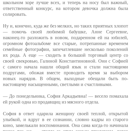
школьном хоре лучше всех, и теперь на носу был важный,
ответственный конкурс, на котором девочка должна была
солировать.
Ну и, конечно, куда же без мелких, но таких приятных хлопот
— помочь своей любимой бабушке, Анне Сергеевне,
наконец-то разложить в новом, подаренном ей на юбилей,
огромном фотоальбоме все старые, потрепанные временем
семейные фотографии, запечатлевшие несколько поколений
их рода. А еще — сходить в большой торговый центр со
своей свекровью, Галиной Константиновной. Они с Софией
с самого начала нашли общий язык и стали настоящими
подругами, обожая вместе проводить время за выбором
новых нарядов. В общем, выходные обещали быть по-
настоящему насыщенными, светлыми и счастливыми.
— До понедельника, София Аркадьевна! — весело помахала
ей рукой одна из продавщиц из мясного отдела.
София в ответ одарила женщину своей теплой, открытой
улыбкой, и вдруг в ее сознании, словно кадры из старого
кино, замелькали воспоминания. Она сама когда-то начинала