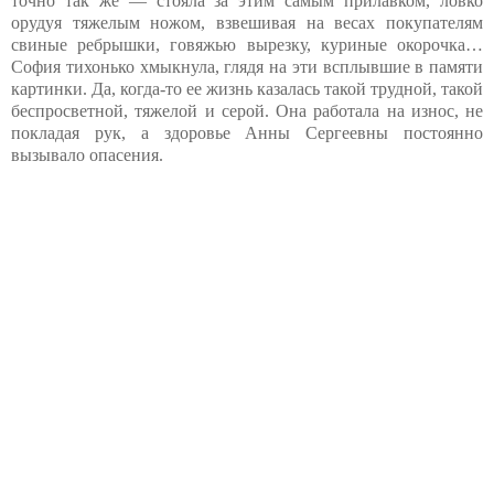
точно так же — стояла за этим самым прилавком, ловко
орудуя тяжелым ножом, взвешивая на весах покупателям
свиные ребрышки, говяжью вырезку, куриные окорочка…
София тихонько хмыкнула, глядя на эти всплывшие в памяти
картинки. Да, когда-то ее жизнь казалась такой трудной, такой
беспросветной, тяжелой и серой. Она работала на износ, не
покладая рук, а здоровье Анны Сергеевны постоянно
вызывало опасения.