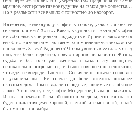
себя через десять лет. И с уверенностью пророчила ей самое
мрачное, бесперспективное будущее на самом дне общества…
Но в реальности все вышло с точностью до наоборот.
Интересно, мелькнуло у Софии в голове, узнала ли она ее
сегодня или нет? Хотя… Какая, в сущности, разница? София
не собиралась специально подходить к Ирине и напоминать
ей об их мимолетном, но таком запоминающемся знакомстве
в прошлом. Зачем? Ради чего? Чтобы увидеть в ее глазах стыд
или, что более вероятно, новую порцию ненависти? Жизнь,
судьба и без того уже жестоко наказали эту женщину,
основательно потрепав ее, и было совершенно непонятно,
что ждет ее впереди. Так что… София лишь покачала головой
и ускорила шаг. Ей сейчас до боли хотелось поскорее
оказаться дома. Там ее ждали ее родные, любимые и любящие
люди. А впереди у нее, Софии Мещерской, была целая жизнь.
И она почему-то была абсолютно уверена, что жизнь эта
будет по-настоящему хорошей, светлой и счастливой, какой
бы путь она ни выбрала.