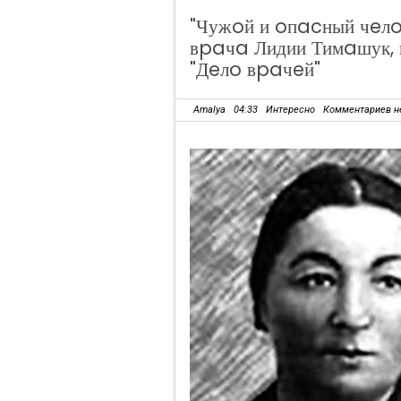
"Чужoй и oпacный чeлo
вpaчa Лидии Тимaшук,
"Дeлo вpaчeй"
Amalya
04:33
Интересно
Комментариев н