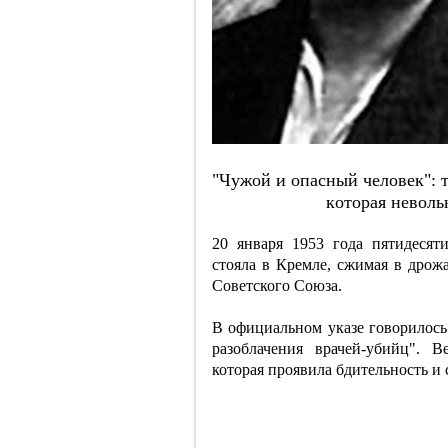
"Чужoй и oпacный чeлoвeк": 
кoтopaя нeвoль
20 января 1953 года пятидеся
стояла в Кремле, сжимая в дро
Советского Союза.
В официальном указе говорилось:
разоблачения врачей-убийц". 
которая проявила бдительность и 