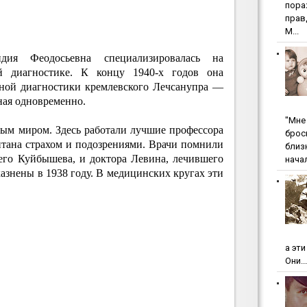
пopa
пpaв
М...
ия Феодосьевна специализировалась на
й диагностике. К концу 1940-х годов она
ьной диагностики кремлевского Лечсанупра —
ная одновременно.
"Мнe 
ым миром. Здесь работали лучшие профессора
бpoc
итана страхом и подозрениями. Врачи помнили
близ
шего Куйбышева, и доктора Левина, лечившего
начал
знены в 1938 году. В медицинских кругах эти
а эт
Они...