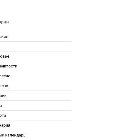
ории
скоп
овье
енитости
ресно
рсно
рии
а
ота
нария
ый календарь