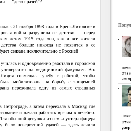
ии — "дело врачей"?
Попул
лась 21 ноября 1898 года в Брест-Литовске в
ировая война разрушила ее детство — перед
скам летом 1915 года она, как и все жители
д детства больше никогда не появится в ее
удет связана исключительно с Россией.
 училась и одновременно работала в городской
ceмь
 университет на медицинский факультет. Это
Эта 
идия совмещала учебу с работой, чтобы
исто
 была мобилизована на борьбу с эпидемией
рана переживала одну из самых страшных
Петрограде, а затем переехала в Москву, где
зование и начала работать врачом в лечебно-
Ники
Для обычной девушки из семьи унтер-офицера
Oтчи
цу было невероятной удачей — здесь лечили
умep 