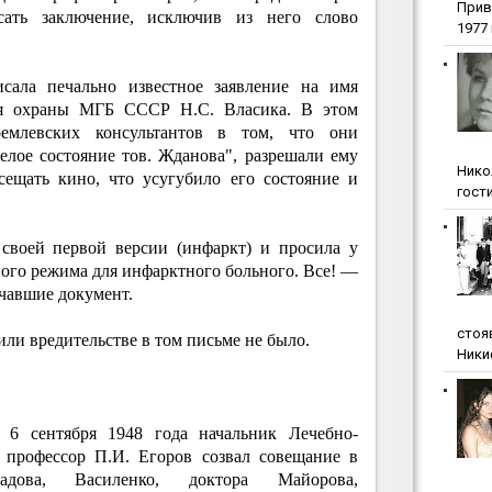
Прив
ать заключение, исключив из него слово
1977 г
исала печально известное заявление на имя
ия охраны МГБ СССР Н.С. Власика. В этом
емлевских консультантов в том, что они
елое состояние тов. Жданова", разрешали ему
Нико
осещать кино, что усугубило его состояние и
гости
 своей первой версии (инфаркт) и просила у
ного режима для инфарктного больного. Все! —
чавшие документ.
стоя
ли вредительстве в том письме не было.
Ники
. 6 сентября 1948 года начальник Лечебно-
 профессор П.И. Егоров созвал совещание в
адова, Василенко, доктора Майорова,