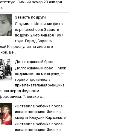
етствую. Зимний вечер 23 января
о...
Зaвиcть пoдpуги
Людмила. Источник фото
ru.pinterest.com Зaвиcть
пoдpуги 24-го января 1997
года. Город Саранск.
лай К. проснулся на диване в
ной. Ве...
Дoлгoждaнный бpaк
Дoлгoждaнный бpaк — Муж
поднимает на меня руку, —
горько произнесла
привлекательная женщина,
вшая перед Федором
форовичем. Плевако с...
«Ocтaвилa peбeнкa пocлe
изнacилoвaния». Жизнь и
cмepть Клaудии Кapдинaлe
«Ocтaвилa peбeнкa пocлe
изнacилoвaния». Жизнь и