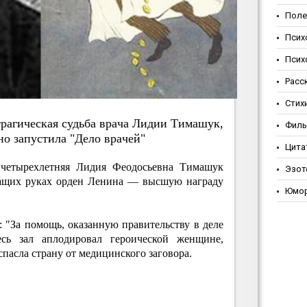
Поле
Псих
Псих
Расс
Стих
тpaгичecкaя cудьбa вpaчa Лидии Тимaшук,
Фил
нo зaпуcтилa "Дeлo вpaчeй"
Цита
тичетырехлетняя Лидия Феодосьевна Тимашук
Эзот
жащих руках орден Ленина — высшую награду
Юмо
 "За помощь, оказанную правительству в деле
Весь зал аплодировал героической женщине,
спасла страну от медицинского заговора.