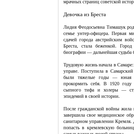
мрачных страниц советской истор
Девочка из Бреста
Лидия Феодосьевна Тимашук роди
семье унтер-офицера. Первая м
сдачей города австрийским вой
Бреста, стала беженкой. Горо
биографии — дальнейшая судьба б
Трудовую жизнь начала в Самаре:
управе. Поступила в Самарский
были тяжелые годы — юная Л
прокормить себя. В 1920 году
сыпного тифа и холеры — ст
эпидемий в своей истории.
После гражданской войны жила в 
завершила свое медицинское обра
санитарном управлении Кремля. 
попасть в кремлевскую больни
самых важных людей страны.