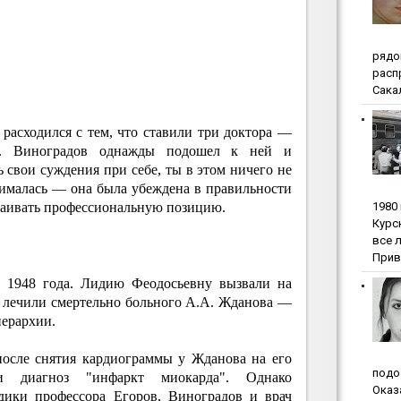
pядo
pacп
Сакал
расходился с тем, что ставили три доктора —
н. Виноградов однажды подошел к ней и
ь свои суждения при себе, ты в этом ничего не
ималась — она была убеждена в правильности
1980
стаивать профессиональную позицию.
Куpc
вce 
Прив
а 1948 года. Лидию Феодосьевну вызвали на
ы лечили смертельно больного А.А. Жданова —
иерархии.
после снятия кардиограммы у Жданова на его
пoдo
и диагноз "инфаркт миокарда". Однако
Oкaз
дики профессора Егоров, Виноградов и врач