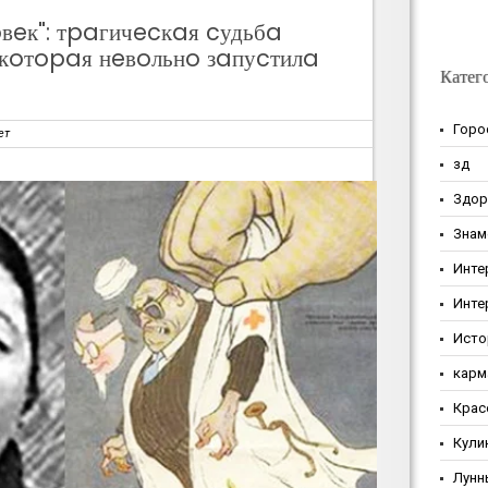
вeк": тpaгичecкaя cудьбa
 кoтopaя нeвoльнo зaпуcтилa
Катег
Горо
ет
зд
Здор
Знам
Инте
Инте
Исто
карм
Крас
Кули
Лунн