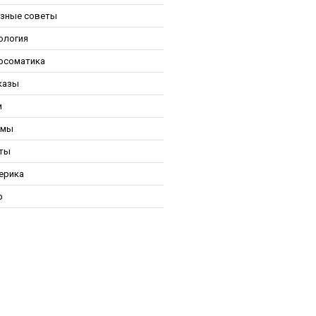
зные советы
ология
осоматика
казы
и
ьмы
ты
ерика
р