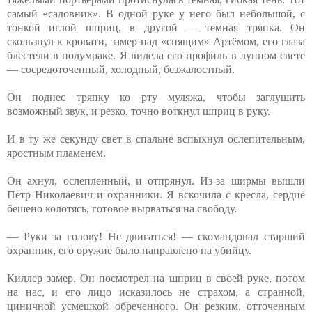
самый «садовник». В одной руке у него был небольшой, с
тонкой иглой шприц, в другой — темная тряпка. Он
скользнул к кровати, замер над «спящим» Артёмом, его глаза
блестели в полумраке. Я видела его профиль в лунном свете
— сосредоточенный, холодный, безжалостный.
Он поднес тряпку ко рту муляжа, чтобы заглушить
возможный звук, и резко, точно воткнул шприц в руку.
И в ту же секунду свет в спальне вспыхнул ослепительным,
яростным пламенем.
Он ахнул, ослепленный, и отпрянул. Из-за ширмы вышли
Пётр Николаевич и охранники. Я вскочила с кресла, сердце
бешено колотясь, готовое вырваться на свободу.
— Руки за голову! Не двигаться! — скомандовал старший
охранник, его оружие было направлено на убийцу.
Киллер замер. Он посмотрел на шприц в своей руке, потом
на нас, и его лицо исказилось не страхом, а странной,
циничной усмешкой обреченного. Он резким, отточенным