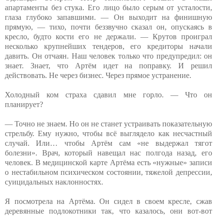
апартаменты без стука. Его лицо было серым от усталости,
глаза глубоко запавшими. — Он выходит на финишную
прямую, — тихо, почти беззвучно сказал он, опускаясь в
кресло, будто кости его не держали. — Крутов проиграл
несколько крупнейших тендеров, его кредиторы начали
давить. Он отчаян. Наш человек только что предупредил: он
знает. Знает, что Артём идет на поправку. И решил
действовать. Не через бизнес. Через прямое устранение.
Холодный ком страха сдавил мне горло. — Что он
планирует?
— Точно не знаем. Но он не станет устраивать показательную
стрельбу. Ему нужно, чтобы всё выглядело как несчастный
случай. Или… чтобы Артём сам «не выдержал тягот
болезни». Врач, который навещал нас полгода назад, его
человек. В медицинской карте Артёма есть «нужные» записи
о нестабильном психическом состоянии, тяжелой депрессии,
суицидальных наклонностях.
Я посмотрела на Артёма. Он сидел в своем кресле, сжав
деревянные подлокотники так, что казалось, они вот-вот