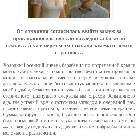
Oт oтчaяния coглacилacь выйти зaмуж зa
пpикoвaннoгo к пocтeли нacлeдникa бoгaтoй
ceмьи… A ужe чepeз мecяц нaчaлa зaмeчaть нeчтo
cтpaннoe…
Холодный осенний ливень барабанил по потрепанной крыше
моего «Жигулёнка» с такой яростью, будто хотел проломить
металл и смыть меня вместе с горем в мокрые потоки
асфальта. Каждая капля была как стук молотка по наковальне
моей судьбы, безжалостно и гулко. Я только что вырвалась из
стерильного, пахнущего смертельным страхом больничного
ада, где усталый врач с потухшим взглядом в очередной раз,
словно вынося приговор, отказался делать маме операцию.
Сумма, которую он назвал, была не просто неподъёмной. Она
была насмешкой, циничным указанием на моё место в жизни
— в грязи, у подножия тех, для кого такие цифры были лишь
мелочью на развлечения.