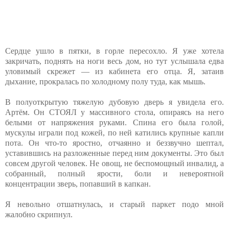
Сердце ушло в пятки, в горле пересохло. Я уже хотела
закричать, поднять на ноги весь дом, но тут услышала едва
уловимый скрежет — из кабинета его отца. Я, затаив
дыхание, прокралась по холодному полу туда, как мышь.
В полуоткрытую тяжелую дубовую дверь я увидела его.
Артём. Он СТОЯЛ у массивного стола, опираясь на него
белыми от напряжения руками. Спина его была голой,
мускулы играли под кожей, по ней катились крупные капли
пота. Он что-то яростно, отчаянно и беззвучно шептал,
уставившись на разложенные перед ним документы. Это был
совсем другой человек. Не овощ, не беспомощный инвалид, а
собранный, полный ярости, боли и невероятной
концентрации зверь, попавший в капкан.
Я невольно отшатнулась, и старый паркет подо мной
жалобно скрипнул.