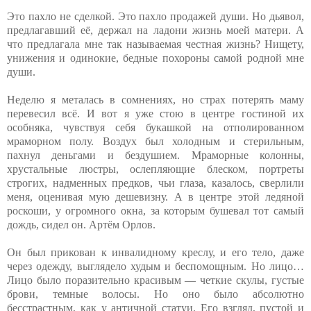
Это пахло не сделкой. Это пахло продажей души. Но дьявол,
предлагавший её, держал на ладони жизнь моей матери. А
что предлагала мне так называемая честная жизнь? Нищету,
унижения и одинокие, бедные похороны самой родной мне
души.
Неделю я металась в сомнениях, но страх потерять маму
перевесил всё. И вот я уже стою в центре гостиной их
особняка, чувствуя себя букашкой на отполированном
мраморном полу. Воздух был холодным и стерильным,
пахнул деньгами и бездушием. Мраморные колонны,
хрустальные люстры, ослепляющие блеском, портреты
строгих, надменных предков, чьи глаза, казалось, сверлили
меня, оценивая мую дешевизну. А в центре этой ледяной
роскоши, у огромного окна, за которым бушевал тот самый
дождь, сидел он. Артём Орлов.
Он был прикован к инвалидному креслу, и его тело, даже
через одежду, выглядело худым и беспомощным. Но лицо…
Лицо было поразительно красивым — четкие скулы, густые
брови, темные волосы. Но оно было абсолютно
бесстрастным, как у античной статуи. Его взгляд, пустой и