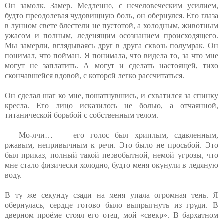
Он замолк. Замер. Медленно, с нечеловеческим усилием,
будто преодолевая чудовищную боль, он обернулся. Его глаза
в лунном свете блестели не пустотой, а холодным, животным
ужасом и полным, леденящим осознанием происходящего.
Мы замерли, вглядываясь друг в друга сквозь полумрак. Он
понимал, что пойман. Я понимала, что видела то, за что мне
могут не заплатить. А могут и сделать настоящей, тихо
скончавшейся вдовой, с которой легко рассчитаться.
Он сделал шаг ко мне, пошатнувшись, и схватился за спинку
кресла. Его лицо исказилось не болью, а отчаянной,
титанической борьбой с собственным телом.
— Мо-лчи… — его голос был хриплым, сдавленным,
ржавым, непривычным к речи. Это было не просьбой. Это
был приказ, полный такой первобытной, немой угрозы, что
мне стало физически холодно, будто меня окунули в ледяную
воду.
В ту же секунду сзади на меня упала огромная тень. Я
обернулась, сердце готово было выпрыгнуть из груди. В
дверном проёме стоял его отец, мой «свекр». В бархатном