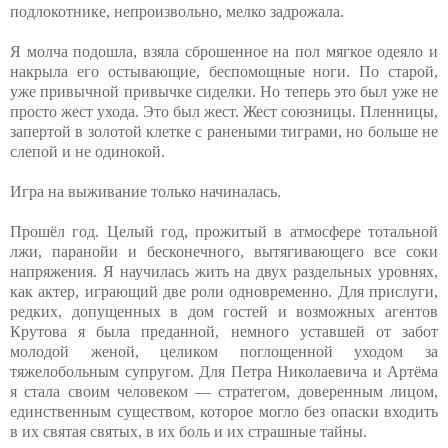
подлокотнике, непроизвольно, мелко задрожала.
Я молча подошла, взяла сброшенное на пол мягкое одеяло и
накрыла его остывающие, беспомощные ноги. По старой,
уже привычной привычке сиделки. Но теперь это был уже не
просто жест ухода. Это был жест. Жест союзницы. Пленницы,
запертой в золотой клетке с ранеными тиграми, но больше не
слепой и не одинокой.
Игра на выживание только начиналась.
Прошёл год. Целый год, прожитый в атмосфере тотальной
лжи, паранойи и бесконечного, вытягивающего все соки
напряжения. Я научилась жить на двух раздельных уровнях,
как актер, играющий две роли одновременно. Для прислуги,
редких, допущенных в дом гостей и возможных агентов
Крутова я была преданной, немного уставшей от забот
молодой женой, целиком поглощенной уходом за
тяжелобольным супругом. Для Петра Николаевича и Артёма
я стала своим человеком — стратегом, доверенным лицом,
единственным существом, которое могло без опаски входить
в их святая святых, в их боль и их страшные тайны.