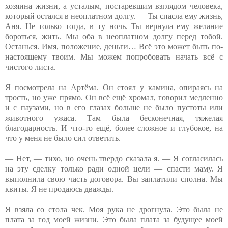
хозяина жизни, а усталым, постаревшим взглядом человека,
который остался в неоплатном долгу. — Ты спасла ему жизнь,
Аня. Не только тогда, в ту ночь. Ты вернула ему желание
бороться, жить. Мы оба в неоплатном долгу перед тобой.
Останься. Имя, положение, деньги… Всё это может быть по-
настоящему твоим. Мы можем попробовать начать всё с
чистого листа.
Я посмотрела на Артёма. Он стоял у камина, опираясь на
трость, но уже прямо. Он всё ещё хромал, говорил медленно
и с паузами, но в его глазах больше не было пустоты или
животного ужаса. Там была бесконечная, тяжелая
благодарность. И что-то ещё, более сложное и глубокое, на
что у меня не было сил ответить.
— Нет, — тихо, но очень твердо сказала я. — Я согласилась
на эту сделку только ради одной цели — спасти маму. Я
выполнила свою часть договора. Вы заплатили сполна. Мы
квиты. Я не продаюсь дважды.
Я взяла со стола чек. Моя рука не дрогнула. Это была не
плата за год моей жизни. Это была плата за будущее моей