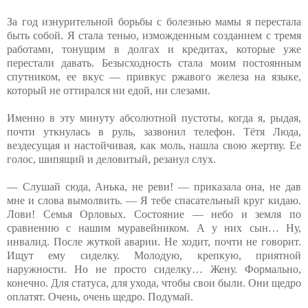
За год изнурительной борьбы с болезнью мамы я перестала
быть собой. Я стала тенью, изможденным созданием с тремя
работами, тонущим в долгах и кредитах, которые уже
перестали давать. Безысходность стала моим постоянным
спутником, ее вкус — привкус ржавого железа на языке,
который не оттирался ни едой, ни слезами.
Именно в эту минуту абсолютной пустоты, когда я, рыдая,
почти уткнулась в руль, зазвонил телефон. Тётя Люда,
вездесущая и настойчивая, как моль, нашла свою жертву. Ее
голос, шипящий и деловитый, резанул слух.
— Слушай сюда, Анька, не реви! — приказала она, не дав
мне и слова вымолвить. — Я тебе спасательный круг кидаю.
Лови! Семья Орловых. Состояние — небо и земля по
сравнению с нашим муравейником. А у них сын… Ну,
инвалид. После жуткой аварии. Не ходит, почти не говорит.
Ищут ему сиделку. Молодую, крепкую, приятной
наружности. Но не просто сиделку… Жену. Формально,
конечно. Для статуса, для ухода, чтобы свои были. Они щедро
оплатят. Очень, очень щедро. Подумай.