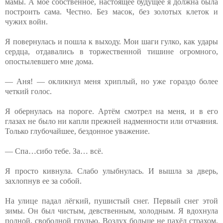
мамы. А мое собственное, настоящее будущее я должна была
построить сама. Честно. Без масок, без золотых клеток и
чужих войн.
Я повернулась и пошла к выходу. Мои шаги гулко, как удары
сердца, отдавались в торжественной тишине огромного,
опостылевшего мне дома.
— Аня! — окликнул меня хриплый, но уже гораздо более
четкий голос.
Я обернулась на пороге. Артём смотрел на меня, и в его
глазах не было ни капли прежней надменности или отчаяния.
Только глубочайшее, бездонное уважение.
— Спа…сибо тебе. За… всё.
Я просто кивнула. Слабо улыбнулась. И вышла за дверь,
захлопнув ее за собой.
На улице падал лёгкий, пушистый снег. Первый снег этой
зимы. Он был чистым, девственным, холодным. Я вдохнула
полной, свободной грудью. Воздух больше не пахёл страхом,