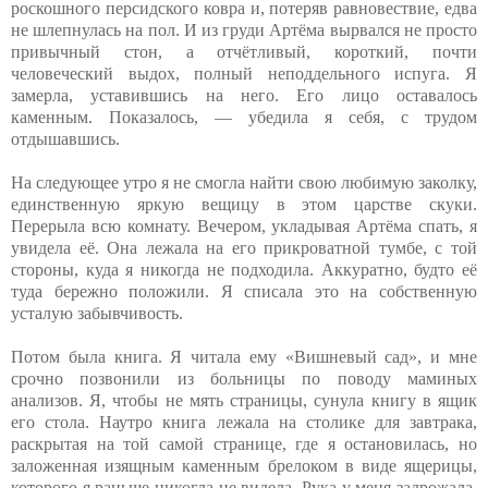
роскошного персидского ковра и, потеряв равновествие, едва
не шлепнулась на пол. И из груди Артёма вырвался не просто
привычный стон, а отчётливый, короткий, почти
человеческий выдох, полный неподдельного испуга. Я
замерла, уставившись на него. Его лицо оставалось
каменным. Показалось, — убедила я себя, с трудом
отдышавшись.
На следующее утро я не смогла найти свою любимую заколку,
единственную яркую вещицу в этом царстве скуки.
Перерыла всю комнату. Вечером, укладывая Артёма спать, я
увидела её. Она лежала на его прикроватной тумбе, с той
стороны, куда я никогда не подходила. Аккуратно, будто её
туда бережно положили. Я списала это на собственную
усталую забывчивость.
Потом была книга. Я читала ему «Вишневый сад», и мне
срочно позвонили из больницы по поводу маминых
анализов. Я, чтобы не мять страницы, сунула книгу в ящик
его стола. Наутро книга лежала на столике для завтрака,
раскрытая на той самой странице, где я остановилась, но
заложенная изящным каменным брелоком в виде ящерицы,
которого я раньше никогда не видела. Рука у меня задрожала.