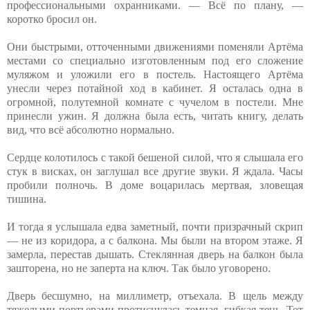
профессиональными охранниками. — Всё по плану, —
коротко бросил он.
Они быстрыми, отточенными движениями поменяли Артёма
местами со специально изготовленным под его сложение
муляжом и уложили его в постель. Настоящего Артёма
унесли через потайной ход в кабинет. Я осталась одна в
огромной, полутемной комнате с чучелом в постели. Мне
принесли ужин. Я должна была есть, читать книгу, делать
вид, что всё абсолютно нормально.
Сердце колотилось с такой бешеной силой, что я слышала его
стук в висках, он заглушал все другие звуки. Я ждала. Часы
пробили полночь. В доме воцарилась мертвая, зловещая
тишина.
И тогда я услышала едва заметный, почти призрачный скрип
— не из коридора, а с балкона. Мы были на втором этаже. Я
замерла, перестав дышать. Стеклянная дверь на балкон была
зашторена, но не заперта на ключ. Так было уговорено.
Дверь бесшумно, на миллиметр, отъехала. В щель между
тяжелыми портьерами протиснулась темная, гибкая тень. Тот