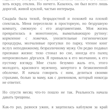
хоть искру, отклик. Но ничего. Казалось, он был всего лишь
дорогой, живой куклой, частью интерьера.
Свадьба была тихой, безрадостной и похожей на плохой
спектакль. Меня переселили в просторную, но бездушную
комнату, смежную с его апартаментами. Моя жизнь
превратилась в монотонную, выматывающую рутину:
кормление с ложечки, унизительные гигиенические
процедуры, молчаливые прогулки по парку, чтение книг
вслух неподвижному, безразличному мужу. Он редко подавал
признаки жизни: тихо стонал во сне, иногда его палец
непроизвольно дёргался. Я привыкла к его молчанию, к его
пустому взгляду. Мне стало безумно жаль его, этого
молодого, красивого мужчину, запертого в безжизненной
оболочке. Я начала говорить с ним, делиться своими
страхами, болью за маму, как с дневником, который никогда
не ответит.
Но спустя месяц что-то пошло не так. Реальность начала
давать трещины.
Как-то раз, разнося ужин, я зацепилась каблуком за край