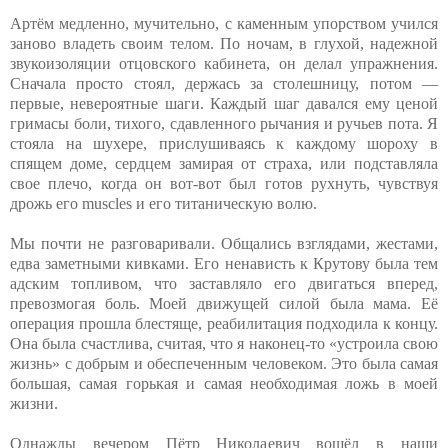
Артём медленно, мучительно, с каменным упорством учился
заново владеть своим телом. По ночам, в глухой, надежной
звукоизоляции отцовского кабинета, он делал упражнения.
Сначала просто стоял, держась за столешницу, потом —
первые, невероятные шаги. Каждый шаг давался ему ценой
гримасы боли, тихого, сдавленного рычания и ручьев пота. Я
стояла на шухере, прислушиваясь к каждому шороху в
спящем доме, сердцем замирая от страха, или подставляла
свое плечо, когда он вот-вот был готов рухнуть, чувствуя
дрожь его muscles и его титаническую волю.
Мы почти не разговаривали. Общались взглядами, жестами,
едва заметными кивками. Его ненависть к Крутову была тем
адским топливом, что заставляло его двигаться вперед,
превозмогая боль. Моей движущей силой была мама. Её
операция прошла блестяще, реабилитация подходила к концу.
Она была счастлива, считая, что я наконец-то «устроила свою
жизнь» с добрым и обеспеченным человеком. Это была самая
большая, самая горькая и самая необходимая ложь в моей
жизни.
Однажды вечером Пётр Николаевич вошёл в наши