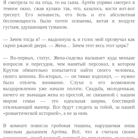
Я смотрела то на отца, то на сына. Артём упрямо смотрел в
темное окно, сжав кулаки так, что, казалось, кости вот-вот
треснут. Его ненависть, его боль и его абсолютная
беспомощность были почти осязаемы, витая в воздухе
густым, удушающим туманом.
— Зачем тогда я? — выдохнула я, и голос мой прозвучал как
скрип ржавой двери. — Жена… Зачем этот весь этот цирк?
— Во-первых, статус. Жена-сиделка вызывает куда меньше
вопросов и пересудов, чем нанятый персонал, в котором
Крутов обязательно попытается найти своего человека,
своего шпиона. Во-вторых, — он тяжко вздохнул, — нужно
было отвлечь внимание. Слухи о его возможном
выздоровлении уже начали ползти. Свадьба, молоденькая,
ничего не значащая жена из простой, не связанной с нашим
миром семьи — это идеальная ширма, блестящий
отвлекающий маневр. Все будут следить за тобой, за нашей
«романтической историей», а не за ним.
В комнате повисла гробовая тишина, нарушаемая лишь
тяжелым дыханием Артёма. Всё, что я считала своим
унижением, своей великой жертвой во имя матери, оказалось