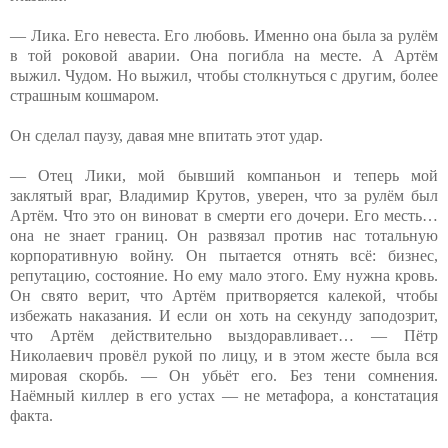
— Лика. Его невеста. Его любовь. Именно она была за рулём
в той роковой аварии. Она погибла на месте. А Артём
выжил. Чудом. Но выжил, чтобы столкнуться с другим, более
страшным кошмаром.
Он сделал паузу, давая мне впитать этот удар.
— Отец Лики, мой бывший компаньон и теперь мой
заклятый враг, Владимир Крутов, уверен, что за рулём был
Артём. Что это он виноват в смерти его дочери. Его месть…
она не знает границ. Он развязал против нас тотальную
корпоративную войну. Он пытается отнять всё: бизнес,
репутацию, состояние. Но ему мало этого. Ему нужна кровь.
Он свято верит, что Артём притворяется калекой, чтобы
избежать наказания. И если он хоть на секунду заподозрит,
что Артём действительно выздоравливает… — Пётр
Николаевич провёл рукой по лицу, и в этом жесте была вся
мировая скорбь. — Он убьёт его. Без тени сомнения.
Наёмный киллер в его устах — не метафора, а констатация
факта.