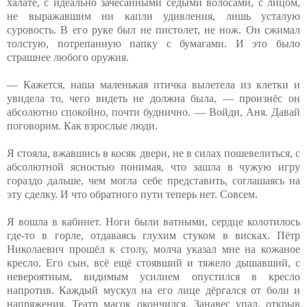
халате, с идеально зачесанными седыми волосами, с лицом,
не выражавшим ни капли удивления, лишь усталую
суровость. В его руке был не пистолет, не нож. Он сжимал
толстую, потрепанную папку с бумагами. И это было
страшнее любого оружия.
— Кажется, наша маленькая птичка вылетела из клетки и
увидела то, чего видеть не должна была, — произнёс он
абсолютно спокойно, почти буднично. — Войди, Аня. Давай
поговорим. Как взрослые люди.
Я стояла, вжавшись в косяк двери, не в силах пошевелиться, с
абсолютной ясностью понимая, что зашла в чужую игру
гораздо дальше, чем могла себе представить, соглашаясь на
эту сделку. И что обратного пути теперь нет. Совсем.
Я вошла в кабинет. Ноги были ватными, сердце колотилось
где-то в горле, отдаваясь глухим стуком в висках. Пётр
Николаевич прошёл к столу, молча указал мне на кожаное
кресло. Его сын, всё ещё стоявший и тяжело дышавший, с
невероятным, видимым усилием опустился в кресло
напротив. Каждый мускул на его лице дёргался от боли и
напряжения. Театр масок окончился. Занавес упал, открыв