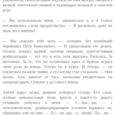
мелкой, ничтожной пешкой в чудовищно большой и опасной
игре.
— Вы использовали меня, — прошептала я, и в голосе
послышались слезы предательства. — Я рисковала, даже не
зная, чего именно!
— Мы спасали тебе мать, — холодно, без колебаний
парировал Пётр Николаевич. — И продолжаем это делать.
Оплата лучших врачей, срочная операция, дорогостоящая
реабилитация — всё это и есть твоя зарплата. Расплата. За
молчание. За то, что ты останешься здесь и будешь играть
свою роль до конца. Теперь ты в курсе. И теперь, — он
посмотрел на меня прямо, и его взгляд стал стальным, — твоя
жизнь, Аня, зависит от того, насколько убедительно ты
сможешь врать. Отныне и до самого конца.
Артём вдруг резко, рывком повернул голову. Его глаза,
полные невыносимой боли, ярости и какого-то дикого
отчаяния, упёрлись в меня. — У…бье…шь, — с
нечеловеческим, душераздирающим усилием выдавил он,
обращаясь уже ко мне. — Ес…ли сдо…л…жишь. По…ни…