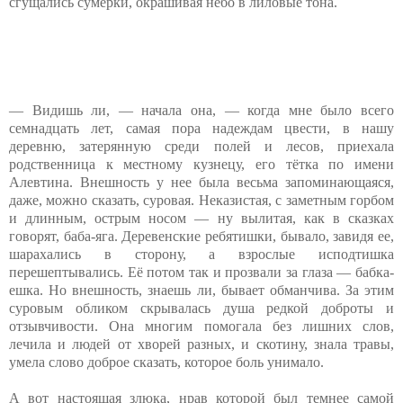
сгущались сумерки, окрашивая небо в лиловые тона.
— Видишь ли, — начала она, — когда мне было всего
семнадцать лет, самая пора надеждам цвести, в нашу
деревню, затерянную среди полей и лесов, приехала
родственница к местному кузнецу, его тётка по имени
Алевтина. Внешность у нее была весьма запоминающаяся,
даже, можно сказать, суровая. Неказистая, с заметным горбом
и длинным, острым носом — ну вылитая, как в сказках
говорят, баба-яга. Деревенские ребятишки, бывало, завидя ее,
шарахались в сторону, а взрослые исподтишка
перешептывались. Её потом так и прозвали за глаза — бабка-
ешка. Но внешность, знаешь ли, бывает обманчива. За этим
суровым обликом скрывалась душа редкой доброты и
отзывчивости. Она многим помогала без лишних слов,
лечила и людей от хворей разных, и скотину, знала травы,
умела слово доброе сказать, которое боль унимало.
А вот настоящая злюка, нрав которой был темнее самой