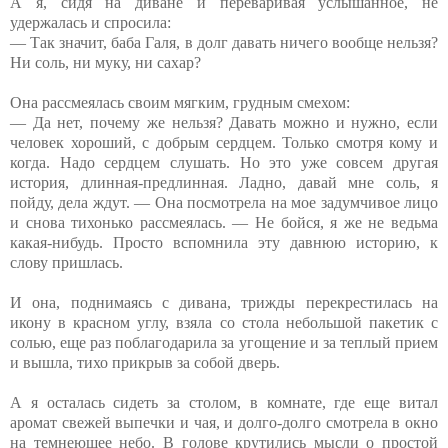
А я, сидя на диване и переваривая услышанное, не
удержалась и спросила:
— Так значит, баба Галя, в долг давать ничего вообще нельзя?
Ни соль, ни муку, ни сахар?
Она рассмеялась своим мягким, грудным смехом:
— Да нет, почему же нельзя? Давать можно и нужно, если
человек хороший, с добрым сердцем. Только смотря кому и
когда. Надо сердцем слушать. Но это уже совсем другая
история, длинная-предлинная. Ладно, давай мне соль, я
пойду, дела ждут. — Она посмотрела на мое задумчивое лицо
и снова тихонько рассмеялась. — Не бойся, я же не ведьма
какая-нибудь. Просто вспомнила эту давнюю историю, к
слову пришлась.
И она, поднимаясь с дивана, трижды перекрестилась на
икону в красном углу, взяла со стола небольшой пакетик с
солью, еще раз поблагодарила за угощение и за теплый прием
и вышла, тихо прикрыв за собой дверь.
А я осталась сидеть за столом, в комнате, где еще витал
аромат свежей выпечки и чая, и долго-долго смотрела в окно
на темнеющее небо. В голове крутились мысли о простой