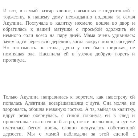
И вот, в самый разгар хлопот, связанных с подготовкой к
торжеству, к нашему дому неожиданно подошла та самая
Акулина. Постучала в калитку несмело, вошла во двор и
обратилась к нашей матушке с просьбой одолжить ей
немного соли всего на пару дней. Мама очень удивилась:
зачем идти через всю деревню, когда вокруг полно соседей?
Но отказывать не стала, душа у нее была широкая, не
помнящая зла. Насыпала ей в узелок добрую горсть и
протянула.
Только Акулина направилась к воротам, как навстречу ей
попалась Алевтина, возвращавшаяся с луга. Она молча, не
здороваясь, обошла незваную гостью. А та, выйдя за калитку,
вдруг резко обернулась, с силой плюнула ей в след и
прошептала что-то очень быстро, почти неслышно, и тут же
пустилась бегом прочь, словно испугалась собственной
дерзости. Мы с мамой наблюдали за этой сценой с