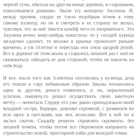
черной тучи, обитала на другом конце деревни, в стареньком,
покосившемся домишке. Звали эту женщину Акулина. И,
между прочим, сердце ее тлело недобрым огнем к тому
самому кузнецу, но он и смотреть в ее сторону не желал,
чувствуя, что за ней тянется шлейф чего-то неприятного. Эта
Акулина вечно кому-нибудь пакостила: то у соседей курица
загадочно сдохнет, то молоко в крынке прокиснет раньше
времени, а уж сплетни и пересуды она сеяла щедрой рукой.
Все в деревне об этом знали и старались лишний раз с ней не
связываться, обходить ее дом стороной, чтобы не навлечь на
себя беду.
И вот, после того как Алевтина поселилась у кузнеца, дела
его пошли в гору небывалым образом. Заказы посыпались
один за другим, деньги появились, и он, окрыленный
успехом, наконец-то решил осуществить свою заветную
мечту — жениться. Сердце его уже давно принадлежало моей
младшей сестре, Варваре, девушке скромной, с румянцем во
всю щеку и светлыми, как лен, волосами. Вот к ней он и
заслал сватов. Свадьбу решили справлять скромную, без
лишней помпы, чтобы потом все сбережения направить на
строительство новой, просторной избы для молодой семьи.