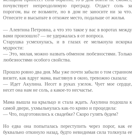
почувствует непреодолимую преграду. Отдаст соль за
порогом, вы ее возьмите, но в дом не заносите ни за что.
Отнесите и высыпьте в отхожее место, подальше от жилья.
— Алевтина Петровна, а что это такое у вас в воротах между
вами произошло? — не удержалась я от вопроса.
Старушка усмехнулась, и в глазах ее мелькнула искорка
мудрости:
— Это, милая, можно назвать обменом любезностями. Только
любезностями особого свойства.
Прошло ровно два дня. Мы уже почти забыли о том странном
визите, как вдруг мама, выглянув в окно, тревожно сказала:
— Идет Акулина. Несет в руках узелок. Чует мое сердце,
несет она нам не соль, а какое-то несчастье.
Мама вышла на крыльцо и стала ждать. Акулина подошла к
самой двери, ухмыльнулась как-то криво и процедила:
— Что, подготовились к свадебке? Скоро гулять будем?
Но едва она попыталась переступить через порог, как ее
буквально откинуло назад, будто невидимая сила толкнула ее