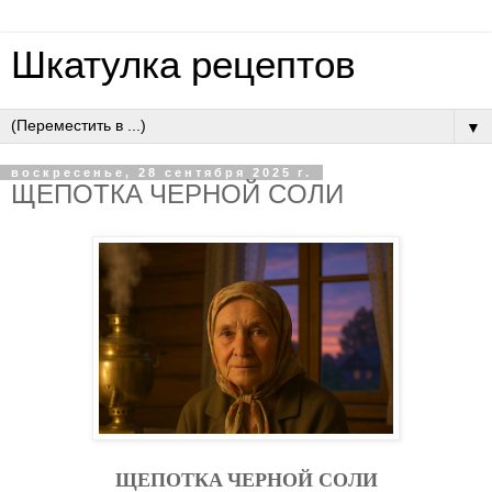
Шкатулка рецептов
▼
воскресенье, 28 сентября 2025 г.
ЩEПOТКA ЧEPНOЙ COЛИ
ЩEПOТКA ЧEPНOЙ COЛИ