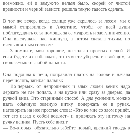
возможно, ей и замуж-то нельзя было, скорей от чистой
вредности и черной зависти решила такую гадость сделать.
В тот же вечер, когда солнце уже скрылось за лесом, мы с
мамой отправились к Алевтине, чтобы от всей души
поблагодарить ее за помощь, за ее мудрость и заступничество.
Она выслушала нас, кивнула, а потом сказала тихим, но
очень внятным голосом:
— Запомните, мои хорошие, несколько простых вещей. И
если будете их соблюдать, то сумеете уберечь и свой дом, и
свою семью от любой напасти.
Она подошла к печи, поправила платок на голове и начала
перечислять, загибая пальцы:
— Во-первых, от непрошеных и злых людей веник надо
держать не где попало, а на кухне или сразу за дверью, да
ручкой вниз. Это старинный способ. А для усиления, можно
взять обычную зелёную нитку, подержать ее в руках,
наговорить на нее простые слова: «Кто ко мне со злом придёт,
тот его назад с собой возьмёт» и привязать эту ниточку на
ручку веника. Пусть себе висит.
— Во-вторых, обязательно забейте новый, крепкий гвоздь в