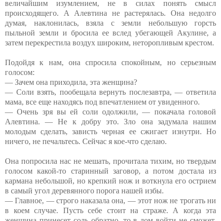
величайшим изумлением, не в силах понять смысл
происходящего. А Алевтина не растерялась. Она недолго
думая, наклонилась, взяла с земли небольшую горсть
пыльной земли и бросила ее вслед убегающей Акулине, а
затем перекрестила воздух широким, неторопливым крестом.
Подойдя к нам, она спросила спокойным, но серьезным
голосом:
— Зачем она приходила, эта женщина?
— Соли взять, пообещала вернуть послезавтра, — ответила
мама, все еще находясь под впечатлением от увиденного.
— Очень зря вы ей соли одолжили, — покачала головой
Алевтина. — Не к добру это. Зло она задумала нашим
молодым сделать, зависть черная ее сжигает изнутри. Но
ничего, не печальтесь. Сейчас я кое-что сделаю.
Она попросила нас не мешать, прочитала тихим, но твердым
голосом какой-то старинный заговор, а потом достала из
кармана небольшой, но крепкий нож и воткнула его острием
в самый угол деревянного порога нашей избы.
— Главное, — строго наказала она, — этот нож не трогать ни
в коем случае. Пусть себе стоит на страже. А когда эта
женщина принесет соль обратно, то в дом войти не сможет,