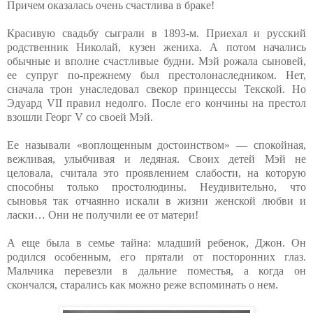
Причем оказалась очень счастлива в браке!
Красивую свадьбу сыграли в 1893-м. Приехал и русский
родственник Николай, кузен жениха. А потом начались
обычные и вполне счастливые будни. Мэй рожала сыновей,
ее супруг по-прежнему был престолонаследником. Нет,
сначала трон унаследовал свекор принцессы Текской. Но
Эдуард VII правил недолго. После его кончины на престол
взошли Георг V со своей Мэй.
Ее называли «воплощенным достоинством» — спокойная,
вежливая, улыбчивая и ледяная. Своих детей Мэй не
целовала, считала это проявлением слабости, на которую
способны только простолюдины. Неудивительно, что
сыновья так отчаянно искали в жизни женской любви и
ласки… Они не получили ее от матери!
А еще была в семье тайна: младший ребенок, Джон. Он
родился особенным, его прятали от посторонних глаз.
Мальчика перевезли в дальние поместья, а когда он
скончался, старались как можно реже вспоминать о нем.