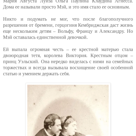
Мария Августа Луиза Ольга Паулина Клаудина Агнесса.
Дома ее называли просто Мэй, и это имя стало ее основным.
Никто и подумать не мог, что после благополучного
разрешения от бремени, герцогиня Кембриджская даст жизнь
еще нескольким детям – Вольфу, Францу и Александру. Но
Мэй оставалась единственной девочкой.
Ей выпала огромная честь – ее крестной матерью стала
двоюродная тетя, королева Виктория. Крестным отцом –
принц Уэльский. Она нередко виделась с ними на семейных
торжествах и всегда вызывала восхищение своей особенной
статью и умением держать себя.