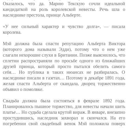
Оказалось, что да. Марию Текскую сочли идеальной
кандидаткой на роль королевской невесты. Речь шла о
наследнике престола, принце Альберте.
«У нее сильный характер и чувство долга», — писала
королева.
Мэй должна была спасти репутацию Альберта Виктора
(которого дома называли Эдди), потому что о нем уже
слагали нехорошие слухи в Британии. Позже выяснилось, что
сплетни распространяли по просьбе одного из ближайших
друзей принца, который просто пытался обелить самого
себя… Но публика в таких нюансах не разбиралась. О
наследнике писали в газетах… Поэтому в декабре 1891 года,
желая спасти Альберта от скандала, дворец торжественно
объявил о помолвке.
Свадьба должна была состояться в феврале 1892 года.
Планировалось пышное торжество, для невесты начали шить
платье… Но судьба сделала крутой вираж. В январе, внезапно
простудившись, наследник захворал и скончался. На его
погребении свой свадебный венок Мэй положила поверх