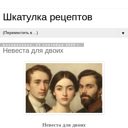
Шкатулка рецептов
▼
воскресенье, 21 сентября 2025 г.
Нeвecтa для двoих
Нeвecтa для двoих