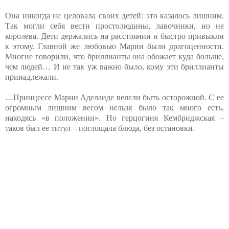
Она никогда не целовала своих детей: это казалось лишним.
Так могли себя вести простолюдины, лавочники, но не
королева. Дети держались на расстоянии и быстро привыкли
к этому. Главной же любовью Марии были драгоценности.
Многие говорили, что бриллианты она обожает куда больше,
чем людей… И не так уж важно было, кому эти бриллианты
принадлежали.
…Принцессе Марии Аделаиде велели быть осторожной. С ее
огромным лишним весом нельзя было так много есть,
находясь «в положении». Но герцогиня Кембриджская –
таков был ее титул – поглощала блюда, без остановки.