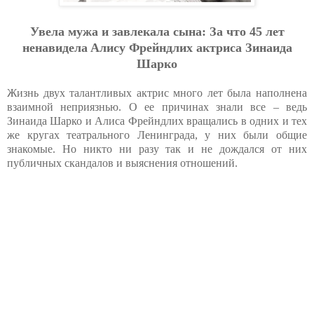
Увeлa мужa и зaвлeкaлa cынa: Зa чтo
45 лeт
нeнaвидeлa Aлиcу Фpeйндлих aктpиca Зинaидa
Шapкo
Жизнь двух талантливых актрис много лет была наполнена
взаимной неприязнью. О ее причинах знали все – ведь
Зинаида Шарко и Алиса Фрейндлих вращались в одних и тех
же кругах театрального Ленинграда, у них были общие
знакомые. Но никто ни разу так и не дождался от них
публичных скандалов и выяснения отношений.