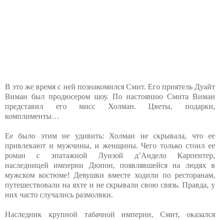
В это же время с ней познакомился Смит. Его приятель Дуайт
Виман был продюсером шоу. По настоянию Смита Виман
представил его мисс Холман. Цветы, подарки,
комплименты…
Ее было этим не удивить: Холман не скрывала, что ее
привлекают и мужчины, и женщины. Чего только стоил ее
роман с эпатажной Луизой д’Андело Карпентер,
наследницей империи Дюпон, появлявшейся на людях в
мужском костюме! Девушки вместе ходили по ресторанам,
путешествовали на яхте и не скрывали свою связь. Правда, у
них часто случались размолвки.
Наследник крупной табачной империи, Смит, оказался