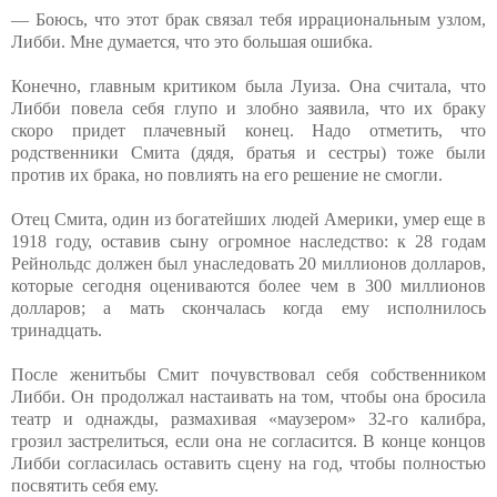
— Боюсь, что этот брак связал тебя иррациональным узлом,
Либби. Мне думается, что это большая ошибка.
Конечно, главным критиком была Луиза. Она считала, что
Либби повела себя глупо и злобно заявила, что их браку
скоро придет плачевный конец. Надо отметить, что
родственники Смита (дядя, братья и сестры) тоже были
против их брака, но повлиять на его решение не смогли.
Отец Смита, один из богатейших людей Америки, умер еще в
1918 году, оставив сыну огромное наследство: к 28 годам
Рейнольдс должен был унаследовать 20 миллионов долларов,
которые сегодня оцениваются более чем в 300 миллионов
долларов; а мать скончалась когда ему исполнилось
тринадцать.
После женитьбы Смит почувствовал себя собственником
Либби. Он продолжал настаивать на том, чтобы она бросила
театр и однажды, размахивая «маузером» 32-го калибра,
грозил застрелиться, если она не согласится. В конце концов
Либби согласилась оставить сцену на год, чтобы полностью
посвятить себя ему.