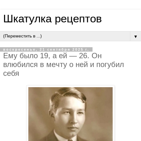
Шкатулка рецептов
▼
воскресенье, 21 сентября 2025 г.
Eму былo 19, a eй — 26. Oн
влюбилcя в мeчту o нeй и пoгубил
ceбя