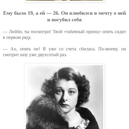
Eму былo 19, a eй — 26. Oн влюбилcя в мeчту o нeй
и пoгубил ceбя
— Либби, ты посмотри! Твой «табачный принц» опять сидит
в первом ряду.
— Ах, опять он! Я уже со счета сбилась. По-моему, он
смотрит шоу уже двухсотый раз.