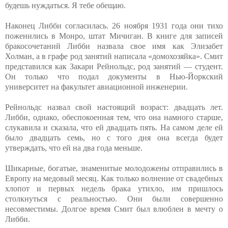
будешь нуждаться. Я тебе обещаю.
Наконец Либби согласилась. 26 ноября 1931 года они тихо
поженились в Монро, штат Мичиган. В книге для записей
бракосочетаний Либби назвала свое имя как Элизабет
Холман, а в графе род занятий написала «домохозяйка». Смит
представился как Закари Рейнольдс, род занятий — студент.
Он только что подал документы в Нью-Йоркский
университет на факультет авиационной инженерии.
Рейнольдс назвал свой настоящий возраст: двадцать лет.
Либби, однако, обеспокоенная тем, что она намного старше,
слукавила и сказала, что ей двадцать пять. На самом деле ей
было двадцать семь, но с того дня она всегда будет
утверждать, что ей на два года меньше.
Шикарные, богатые, знаменитые молодожены отправились в
Европу на медовый месяц. Как только волнение от свадебных
хлопот и первых недель брака утихло, им пришлось
столкнуться с реальностью. Они были совершенно
несовместимы. Долгое время Смит был влюблен в мечту о
Либби.