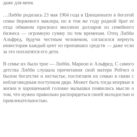
даже для меня.
…Либби родилась 23 мая 1904 года в Цинциннати в богатой
семье биржевого маклера, но в том же году родной брат ее
отца обманом присвоил миллион долларов из семейного
бизнеса — огромную сумму по тем временам. Отец Либби
Альфред, будучи честным человеком, согласился вернуть
инвесторам каждый цент из пропавших средств — даже если
за это поплатятся его дети.
В семье их было трое — Либби, Марион и Альфред. С самого
детства Либби слушала причитания свой матери Рейчел о
былом богатстве и несчастье, постигшем их семью в связи с
неблаговидным поступком дяди. Может быть тогда впервые в
жизни в хорошенькой головке малышки появились мысли о
том, что нужно правильно распорядиться своей молодостью и
привлекательностью.