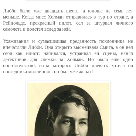
Либби было уже двадцать шесть, а юноше на семь лет
меньше. Когда мисс Холман отправилась в тур по стране, а
Рейнольдс, прекрасный пилот, сел за штурвал личного
самолета и полетел вслед за ней.
Ухаживания и сумасшедшая преданность поклонника не
впечатляли Либби. Она открыто высмеивала Смита, а он вел
себя как идиот: напивался, устраивал ей сцены, нанял
детективов для слежки за Холман. Но было еще одно
обстоятельство, из-за которого Либби плевать хотела на
наследника миллионов: он был уже женат!