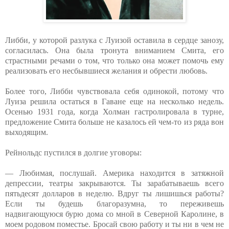
Либби, у которой разлука с Луизой оставила в сердце занозу,
согласилась. Она была тронута вниманием Смита, его
страстными речами о том, что только она может помочь ему
реализовать его несбывшиеся желания и обрести любовь.
Более того, Либби чувствовала себя одинокой, потому что
Луиза решила остаться в Гаване еще на несколько недель.
Осенью 1931 года, когда Холман гастролировала в турне,
предложение Смита больше не казалось ей чем-то из ряда вон
выходящим.
Рейнольдс пустился в долгие уговоры:
— Любимая, послушай. Америка находится в затяжной
депрессии, театры закрываются. Ты зарабатываешь всего
пятьдесят долларов в неделю. Вдруг ты лишишься работы?
Если ты будешь благоразумна, то переживешь
надвигающуюся бурю дома со мной в Северной Каролине, в
моем родовом поместье. Бросай свою работу и ты ни в чем не