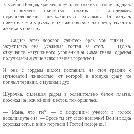
улыбкой. Володя, краснея, вручил ей главный тёщин подарок
– огромный цветастый платок с длинными,
переливающимися шелковистыми кистями. Та ахнула,
повертела его в руках, и тут же повязала на плечи, захватив
жениха в объятия.
— Садись, зятёк дорогой, садитесь, орлы мои ясные! —
засуетилась она, усаживая гостей за стол. — Ну-ка,
откушайте матушкиного угощеньица! Сама гнала, ядрёная
получилась! Лучше всякой вашей городской!
И она с гордым видом поставила на стол графин с
мутноватой жидкостью, от которой в воздухе сразу же
поплыл терпкий, сивушный дух.
Шурочка, сидевшая рядом в ослепительно белом платье,
похожая на нежнейший цветок, поморщилась.
— Мама, что ты?! — с искренним ужасом в голосе
воскликнула она. — Брось ты эту свою вонючку! Вон и водка
хорошая есть, и вино портвейн! Гостей позоришь!