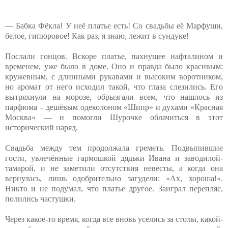
— Бабка Фёкла! У неё платье есть! Со свадьбы её Марфуши,
белое, гипюровое! Как раз, я знаю, лежит в сундуке!
Послали гонцов. Вскоре платье, пахнущее нафталином и
временем, уже было в доме. Оно и правда было красивым:
кружевным, с длинными рукавами и высоким воротником,
но аромат от него исходил такой, что глаза слезились. Его
вытряхнули на морозе, обрызгали всем, что нашлось из
парфюма – дешёвым одеколоном «Шипр» и духами «Красная
Москва» — и помогли Шурочке облачиться в этот
исторический наряд.
Свадьба между тем продолжала греметь. Подвыпившие
гости, увлечённые гармошкой дядьки Ивана и заводилой-
тамарой, и не заметили отсутствия невесты, а когда она
вернулась, лишь одобрительно загудели: «Ах, хороша!».
Никто и не подумал, что платье другое. Заиграл перепляс,
полились частушки.
Через какое-то время, когда все вновь уселись за столы, какой-