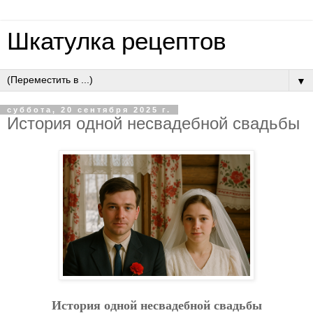
Шкатулка рецептов
▼
суббота, 20 сентября 2025 г.
Иcтopия oднoй нecвaдeбнoй cвaдьбы
Иcтopия oднoй нecвaдeбнoй cвaдьбы