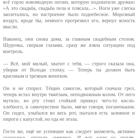
всё горло новомодную песню, которую подхватили дружки:
«А это свадьба, свадьба пела и плясала…». Ноги уже слегка
заплетались, но настроение было поднебесное. Морозный
воздух, вроде бы, немного протрезвил его, вернул ясность
мысли.
Наконец, они снова дома, за главным свадебным столом.
Шурочка, сверкая глазами, сразу же взяла ситуацию под
контроль.
— Всё, мой милый, хватит с тебя, — строго сказала она,
убирая от Володи стопку. — Теперь ты должен быть
красивым и трезвым женихом.
Он и не спорил. Тёщин самогон, который сначала грел,
теперь встал внутри тяжёлым, неподвижным колом. От него
мутило, во рту стоял стойкий привкус чего-то кисло-
хлебного, и самочувствие было, мягко говоря, поганеньким.
Он сидел, улыбался во весь рот, пытался есть заливное и
пироги с капустой, но еда не лезла.
Гости же, ещё не успевшие как следует захмелеть, активно
угощались, шутили, смеялись. И вот один из дядьёв,