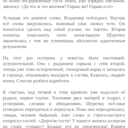
то особо несдержанный гость опять, уже изрядно хмельной,
завопил: «Да что ж это молчим? Горько же! Горько-о-о!»
Услышав это роковое слово, Владимир побледнел. Внутри
всё снова закружилось, знакомый ужас сковал тело. Он
попытался сделать над собой усилие, но тщетно. Вторая
попытка поцеловать свою ненаглядную Шурочку
закончилась с тем же плачевным, абсолютно идентичным
результатом.
На этот раз истерика у невесты была настоящей,
оглушительной. Она с рыданием сорвала с себя второй,
теперь уже тоже испорченный, гипюровый наряд и заперлась
в горнице, отказываясь выходить к гостям. Казалось, свадьбе
конец. Счастье разбито вдребезги.
К счастью, над печкой к тому времени уже подсохло её
родное, первое платье. Усилиями двух матерей и подруг, с
уговорами, слезами и обещаниями, Шурочку всё-таки
уговорили переодеться и вернуться. Пока она переодевалась,
тамада, человек бывалый, взял слово и строго-настрого
попросил гостей: «Дорогие гости! У нашего жениха аллергия
на слово «горько»! Больше его не произносим! Взамен