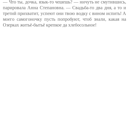
— Что ты, дочка, язык-то чешешь? — ничуть не смутившись,
парировала Анна Степановна. — Свадьба-то два дня, а то и
третий прихватит, успеют они твою водку с вином испить! А
моего самогоночку пусть попробуют, чтоб знали, какая на
Озерках житьё-бытьё крепкое да хлебосольное!