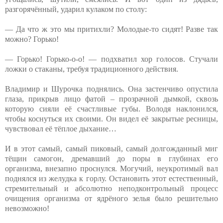
разгорячённый, ударил кулаком по столу:
— Да что ж это мы притихли? Молодые-то сидят! Разве так
можно? Горько!
— Горько! Горько-о-о! — подхватил хор голосов. Стучали
ложки о стаканы, требуя традиционного действия.
Владимир и Шурочка поднялись. Она застенчиво опустила
глаза, прикрыв лицо фатой – прозрачной дымкой, сквозь
которую сияли её счастливые губы. Володя наклонился,
чтобы коснуться их своими. Он видел её закрытые ресницы,
чувствовал её тёплое дыхание…
И в этот самый, самый пиковый, самый долгожданный миг
тёщин самогон, дремавший до поры в глубинах его
организма, внезапно проснулся. Могучий, неукротимый вал
поднялся из желудка к горлу. Остановить этот естественный,
стремительный и абсолютно неподконтрольный процесс
очищения организма от ядрёного зелья было решительно
невозможно!