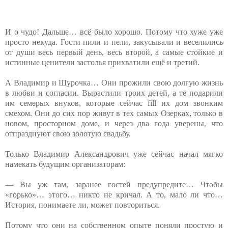
И о чудо! Дальше… всё было хорошо. Потому что хуже уже
просто некуда. Гости пили и пели, закусывали и веселились
от души весь первый день, весь второй, а самые стойкие и
истинные ценители застолья прихватили ещё и третий.
А Владимир и Шурочка… Они прожили свою долгую жизнь
в любви и согласии. Вырастили троих детей, а те подарили
им семерых внуков, которые сейчас fill их дом звонким
смехом. Они до сих пор живут в тех самых Озерках, только в
новом, просторном доме, и через два года уверены, что
отпразднуют свою золотую свадьбу.
Только Владимир Александрович уже сейчас начал мягко
намекать будущим организаторам:
— Вы уж там, заранее гостей предупредите… Чтобы
«горько»… этого… никто не кричал. А то, мало ли что…
История, понимаете ли, может повториться.
Потому что они на собственном опыте поняли простую и