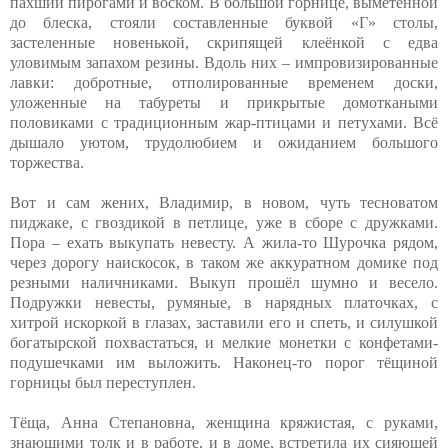
пахший пирогами и воском. В большой горнице, выметенной
до блеска, стояли составленные буквой «Г» столы,
застеленные новенькой, скрипящей клеёнкой с едва
уловимым запахом резины. Вдоль них – импровизированные
лавки: добротные, отполированные временем доски,
уложенные на табуреты и прикрытые домоткаными
половиками с традиционным жар-птицами и петухами. Всё
дышало уютом, трудолюбием и ожиданием большого
торжества.
Вот и сам жених, Владимир, в новом, чуть тесноватом
пиджаке, с гвоздикой в петлице, уже в сборе с дружками.
Пора – ехать выкупать невесту. А жила-то Шурочка рядом,
через дорогу наискосок, в таком же аккуратном домике под
резными наличниками. Выкуп прошёл шумно и весело.
Подружки невесты, румяные, в нарядных платочках, с
хитрой искоркой в глазах, заставили его и спеть, и силушкой
богатырской похвастаться, и мелкие монетки с конфетами-
подушечками им выложить. Наконец-то порог тёщиной
горницы был переступлен.
Тёща, Анна Степановна, женщина кряжистая, с руками,
знающими толк и в работе, и в доме, встретила их сияющей