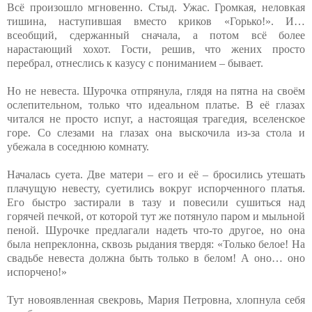
Всё произошло мгновенно. Стыд. Ужас. Громкая, неловкая
тишина, наступившая вместо криков «Горько!». И…
всеобщий, сдержанный сначала, а потом всё более
нарастающий хохот. Гости, решив, что жених просто
перебрал, отнеслись к казусу с пониманием – бывает.
Но не невеста. Шурочка отпрянула, глядя на пятна на своём
ослепительном, только что идеальном платье. В её глазах
читался не просто испуг, а настоящая трагедия, вселенское
горе. Со слезами на глазах она выскочила из-за стола и
убежала в соседнюю комнату.
Началась суета. Две матери – его и её – бросились утешать
плачущую невесту, суетились вокруг испорченного платья.
Его быстро застирали в тазу и повесили сушиться над
горячей печкой, от которой тут же потянуло паром и мыльной
пеной. Шурочке предлагали надеть что-то другое, но она
была непреклонна, сквозь рыдания твердя: «Только белое! На
свадьбе невеста должна быть только в белом! А оно… оно
испорчено!»
Тут новоявленная свекровь, Мария Петровна, хлопнула себя