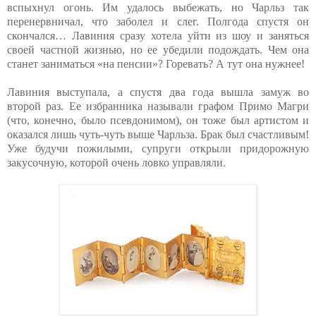
вспыхнул огонь. Им удалось выбежать, но Чарльз так
перенервничал, что заболел и слег. Полгода спустя он
скончался… Лавиния сразу хотела уйти из шоу и заняться
своей частной жизнью, но ее убедили подождать. Чем она
станет заниматься «на пенсии»? Горевать? А тут она нужнее!
Лавиния выступала, а спустя два года вышла замуж во
второй раз. Ее избранника называли графом Примо Магри
(что, конечно, было псевдонимом), он тоже был артистом и
оказался лишь чуть-чуть выше Чарльза. Брак был счастливым!
Уже будучи пожилыми, супруги открыли придорожную
закусочную, которой очень ловко управляли.