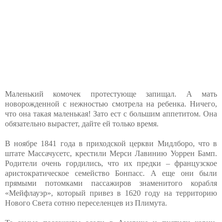
Маленький комочек протестующе запищал. А мать
новорожденной с нежностью смотрела на ребенка. Ничего,
что она такая маленькая! Зато ест с большим аппетитом. Она
обязательно вырастет, дайте ей только время.
В ноябре 1841 года в приходской церкви Мидлборо, что в
штате Массачусетс, крестили Мерси Лавинию Уоррен Бамп.
Родители очень гордились, что их предки – французское
аристократическое семейство Бонпасс. А еще они были
прямыми потомками пассажиров знаменитого корабля
«Мейфлауэр», который привез в 1620 году на территорию
Нового Света сотню переселенцев из Плимута.