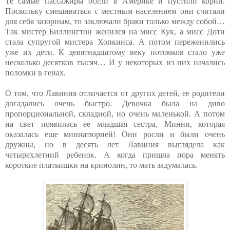
Те самые пассажиры осели в Америке и пустили корни.
Поскольку смешиваться с местным населением они считали
для себя зазорным, то заключали браки только между собой…
Так мистер Биллингтон женился на мисс Кук, а мисс Доти
стала супругой мистера Хопкинса. А потом переженились
уже их дети. К девятнадцатому веку потомков стало уже
несколько десятков тысяч… И у некоторых из них начались
поломки в генах.
О том, что Лавиния отличается от других детей, ее родители
догадались очень быстро. Девочка была на диво
пропорциональной, складной, но очень маленькой. А потом
на свет появилась ее младшая сестра, Минни, которая
оказалась еще миниатюрней! Они росли и были очень
дружны, но в десять лет Лавиния выглядела как
четырехлетний ребенок. А когда пришла пора менять
короткие платьишки на кринолин, то мать задумалась.