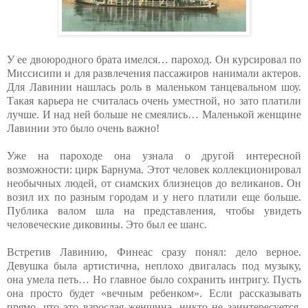
У ее двоюродного брата имелся… пароход. Он курсировал по
Миссисипи и для развлечения пассажиров нанимали актеров.
Для Лавинии нашлась роль в маленьком танцевальном шоу.
Такая карьера не считалась очень уместной, но зато платили
лучше. И над ней больше не смеялись… Маленькой женщине
Лавинии это было очень важно!
Уже на пароходе она узнала о другой интересной
возможности: цирк Барнума. Этот человек коллекционировал
необычных людей, от сиамских близнецов до великанов. Он
возил их по разным городам и у него платили еще больше.
Публика валом шла на представления, чтобы увидеть
человеческие диковины. Это был ее шанс.
Встретив Лавинию, Финеас сразу понял: дело верное.
Девушка была артистична, неплохо двигалась под музыку,
она умела петь… Но главное было сохранить интригу. Пусть
она просто будет «вечным ребенком». Если рассказывать
прямо, что это взрослая женщина, никто не заинтересуется.