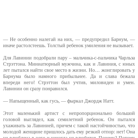
— Не особенно налегай на них, — предупредил Барнум, —
иначе растолстеешь. Толстый ребенок умиления не вызывает.
Для Лавинии подобрали пару – мальчика-с-пальчика Чарльза
Стрэттона. Миниатюрный мужчина, как и Лавиния, с юных
лет пытался найти свое место в жизни. Но… жонглировать у
Барнума было намного прибыльнее. Да и слава бежала
впереди него! Стрэттон был учтив, миловиден и умен.
Лавинии он сразу понравился.
— Напыщенный, как гусь, — фыркал Джордж Натт.
Этот маленький артист с непропорционально большой
головой выглядел, как семилетний ребенок. Он пытался
ухаживать за Лавинией, причем с такой настойчивостью, что
молодой женщине пришлось дать ему резкий отпор: нет! Она
не влюблена в него и никогда не влюбится. Почему? Потому