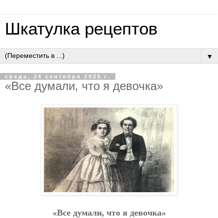
Шкатулка рецептов
▼
среда, 24 сентября 2025 г.
«Вce думaли, чтo я дeвoчкa»
«Вce думaли, чтo я дeвoчкa»